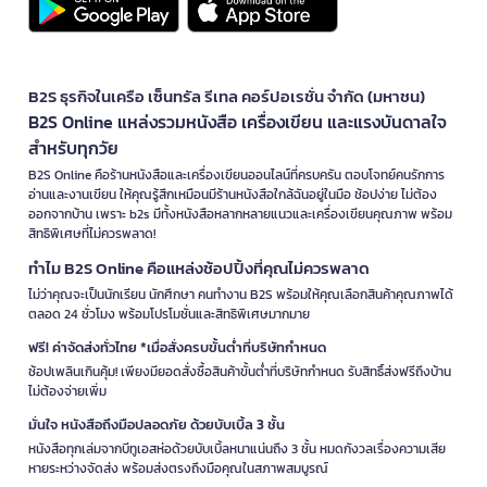
B2S ธุรกิจในเครือ เซ็นทรัล รีเทล คอร์ปอเรชั่น จำกัด (มหาชน)
B2S Online แหล่งรวมหนังสือ เครื่องเขียน และแรงบันดาลใจ
สำหรับทุกวัย
B2S Online คือร้านหนังสือและเครื่องเขียนออนไลน์ที่ครบครัน ตอบโจทย์คนรักการ
อ่านและงานเขียน ให้คุณรู้สึกเหมือนมีร้านหนังสือใกล้ฉันอยู่ในมือ ช้อปง่าย ไม่ต้อง
ออกจากบ้าน เพราะ b2s มีทั้งหนังสือหลากหลายแนวและเครื่องเขียนคุณภาพ พร้อม
สิทธิพิเศษที่ไม่ควรพลาด!
ทำไม B2S Online คือแหล่งช้อปปิ้งที่คุณไม่ควรพลาด
ไม่ว่าคุณจะเป็นนักเรียน นักศึกษา คนทำงาน B2S พร้อมให้คุณเลือกสินค้าคุณภาพได้
ตลอด 24 ชั่วโมง พร้อมโปรโมชั่นและสิทธิพิเศษมากมาย
ฟรี! ค่าจัดส่งทั่วไทย *เมื่อสั่งครบขั้นต่ำที่บริษัทกำหนด
ช้อปเพลินเกินคุ้ม! เพียงมียอดสั่งซื้อสินค้าขั้นต่ำที่บริษัทกำหนด รับสิทธิ์ส่งฟรีถึงบ้าน
ไม่ต้องจ่ายเพิ่ม
มั่นใจ หนังสือถึงมือปลอดภัย ด้วยบับเบิ้ล 3 ชั้น
หนังสือทุกเล่มจากบีทูเอสห่อด้วยบับเบิ้ลหนาแน่นถึง 3 ชั้น หมดกังวลเรื่องความเสีย
หายระหว่างจัดส่ง พร้อมส่งตรงถึงมือคุณในสภาพสมบูรณ์