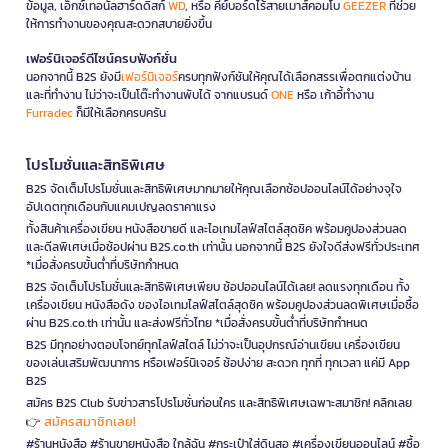
ข้อมูล, เอ็กซ์เทอนัลฮาร์ดดิสก์
WD
, หรือ คีย์บอร์ดไร้สายเมาส์คอมโบ
GEEZER
ที่ช่วย
ให้การทำงานของคุณสะดวกสบายยิ่งขึ้น
เฟอร์นิเจอร์ดีไซน์ครบฟังก์ชั่น
นอกจากนี้ B2S ยังมี
เฟอร์นิเจอร์
ครบทุกฟังก์ชันให้คุณได้เลือกสรรเพื่อตกแต่งบ้าน
และที่ทำงาน ไม่ว่าจะเป็นโต๊ะทำงานพับได้ จากแบรนด์
ONE
หรือ เก้าอี้ทำงาน
Furradec
ก็มีให้เลือกครบครัน
โปรโมชั่นและสิทธิพิเศษ
B2S จัดเต็มโปรโมชั่นและสิทธิพิเศษมากมายให้คุณเลือกช้อปออนไลน์ได้อย่างจุใจ
อัปเดตทุกเดือนกับแคมเปญลดราคาแรง
ทั้งสินค้าเครื่องเขียน หนังสือขายดี และไอเทมไลฟ์สไตล์สุดชิค พร้อมคูปองส่วนลด
และดีลพิเศษเมื่อช้อปผ่าน B2S.co.th เท่านั้น นอกจากนี้ B2S ยังใจดีส่งฟรีทั่วประเทศ
*เมื่อสั่งครบขั้นต่ำที่บริษัทกำหนด
B2S จัดเต็มโปรโมชั่นและสิทธิพิเศษเพียบ ช้อปออนไลน์ได้เลย! ลดแรงทุกเดือน ทั้ง
เครื่องเขียน หนังสือดัง ของไอเทมไลฟ์สไตล์สุดชิค พร้อมคูปองส่วนลดพิเศษเมื่อซื้อ
ผ่าน B2S.co.th เท่านั้น และส่งฟรีทั่วไทย *เมื่อสั่งครบขั้นต่ำที่บริษัทกำหนด
B2S มีทุกอย่างตอบโจทย์ทุกไลฟ์สไตล์ ไม่ว่าจะเป็นอุปกรณ์อ่านเขียน เครื่องเขียน
ของเล่นเสริมพัฒนาการ หรือเฟอร์นิเจอร์ ช้อปง่าย สะดวก ทุกที่ ทุกเวลา แค่มี App
B2S
สมัคร B2S Club รับข่าวสารโปรโมชั่นก่อนใคร และสิทธิพิเศษเฉพาะสมาชิก! คลิกเลย
สมัครสมาชิกเลย!
👉
#ร้านหนังสือ #ร้านขายหนังสือ ใกล้ฉัน #กระเป๋าใส่ดินสอ #เครื่องเขียนออนไลน์ #ซื้อ