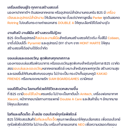
เครื่องเขียนคู่ใจ ทุกการสร้างสรรค์
มองหาปากกาดีๆ ดินสอหลากหลาย หรืออุปกรณ์สำนักงานครบครัน B2S มี
เครื่อง
เขียนและอุปกรณ์สำนักงาน
ให้เลือกมากมาย ตั้งแต่ปากกาลูกลื่น
Parker
ชุดดินสอกด
Rotring
ไปจนถึงกระดาษถ่ายเอกสาร
DOUBLE A
ให้คุณเลือกใช้ได้อย่างจุใจ
งานศิลป์ งานฝีมือ สร้างสรรค์ไม่รู้จบ
B2S จัดเต็มอุปกรณ์
ศิลปะและงานฝีมือ
สำหรับคนสร้างสรรค์ตัวจริง ทั้งสีไม้
Colleen
,
ขาตั้งไม้บนโต๊ะ
Pyramid
และอุปกรณ์ DIY ต่างๆ จาก
MONT MARTE
ให้คุณ
สร้างสรรค์ได้อย่างไร้ขีดจำกัด
ของเล่นและของขวัญ สุดพิเศษทุกเทศกาล
มองหาของเล่นเสริมพัฒนาการ หรือของขวัญสุดพิเศษสำหรับทุกโอกาส B2S เราคัด
สรร
ของเล่นและของขวัญ
หลากหลายสไตล์ เหมาะสำหรับทุกเพศทุกวัย สร้างความสุข
และรอยยิ้มให้กับคนพิเศษของคุณ ไม่ว่าจะเป็น กระเป๋าเก็บอุณหภูมิ
KAKAO
FRIENDS
หรือเกมจดหมายรัก
SIAM BOARDGAMES
เรามีครบ!
ของใช้ในบ้าน ไอเทมที่ช่วยให้ชีวิตสะดวกสบายขึ้น
ที่ B2S เรามี
ของใช้ในบ้าน
ครบครัน ไม่ว่าจะเป็นกาต้มน้ำ
Anitech
, เครื่องฟอกอากาศ
Xiaomi
, หน้ากากอนามัยทางการแพทย์
Double A Care
และสินค้าอื่น ๆ อีกมากมาย
ให้คุณเลือกสรร
ไอทีและแก็ดเจ็ต ล้ำสมัย ตอบโจทย์ทุกไลฟ์สไตล์
B2S ได้คัดสรรสินค้า
ไอทีและแก็ดเจ็ต
คุณภาพเยี่ยมมาให้คุณเลือกสรร เพื่อตอบโจทย์
ทุกไลฟ์สไตล์ดิจิทัล ไม่ว่าจะเป็น เครื่องทำลายเอกสาร
NEO
เพื่อความปลอดภัยของ