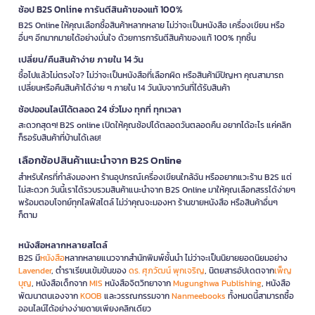
ช้อป B2S Online การันตีสินค้าของแท้ 100%
B2S Online ให้คุณเลือกซื้อสินค้าหลากหลาย ไม่ว่าจะเป็นหนังสือ เครื่องเขียน หรือ
อื่นๆ อีกมากมายได้อย่างมั่นใจ ด้วยการการันตีสินค้าของแท้ 100% ทุกชิ้น
เปลี่ยน/คืนสินค้าง่าย ภายใน 14 วัน
ซื้อไปแล้วไม่ตรงใจ? ไม่ว่าจะเป็นหนังสือที่เลือกผิด หรือสินค้ามีปัญหา คุณสามารถ
เปลี่ยนหรือคืนสินค้าได้ง่าย ๆ ภายใน 14 วันนับจากวันที่ได้รับสินค้า
ช้อปออนไลน์ได้ตลอด 24 ชั่วโมง ทุกที่ ทุกเวลา
สะดวกสุดๆ! B2S online เปิดให้คุณช้อปได้ตลอดวันตลอดคืน อยากได้อะไร แค่คลิก
ก็รอรับสินค้าที่บ้านได้เลย!
เลือกช้อปสินค้าแนะนำจาก B2S Online
สำหรับใครที่กำลังมองหา ร้านอุปกรณ์เครื่องเขียนใกล้ฉัน หรืออยากแวะร้าน B2S แต่
ไม่สะดวก วันนี้เราได้รวบรวมสินค้าแนะนำจาก B2S Online มาให้คุณเลือกสรรได้ง่ายๆ
พร้อมตอบโจทย์ทุกไลฟ์สไตล์ ไม่ว่าคุณจะมองหา ร้านขายหนังสือ หรือสินค้าอื่นๆ
ก็ตาม
หนังสือหลากหลายสไตล์
B2S มี
หนังสือ
หลากหลายแนวจากสำนักพิมพ์ชั้นนำ ไม่ว่าจะเป็นนิยายยอดนิยมอย่าง
Lavender
, ตำราเรียนเข้มข้นของ
ดร. ศุภวัฒน์ พุกเจริญ
, นิตยสารอัปเดตจาก
เพ็ญ
บุญ
, หนังสือเด็กจาก
MIS
หนังสือจิตวิทยาจาก
Mugunghwa Publishing
, หนังสือ
พัฒนาตนเองจาก
KOOB
และวรรณกรรมจาก
Nanmeebooks
ทั้งหมดนี้สามารถซื้อ
ออนไลน์ได้อย่างง่ายดายเพียงคลิกเดียว