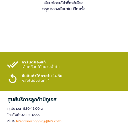
ค้นหาโดยใช้คำที่ใกล้เคียง
กรุณาลองค้นหาใหม่อีกครั้ง
การันตีของแท้
เลือกช้อปได้อย่างมั่นใจ​
คืนสินค้าได้ภายใน 14 วัน
หลังได้รับสินค้า*
ศูนย์บริการลูกค้าบีทูเอส
ทุกวัน เวลา 8.30-18.00 น.
โทรศัพท์: 02-115-0999
อีเมล:
b2sonlineshopping@b2s.co.th