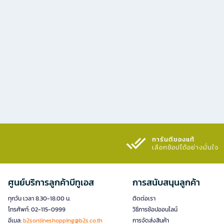
การันตีของแท้
เลือกช้อปได้อย่างมั่นใจ​
ศูนย์บริการลูกค้าบีทูเอส
การสนับสนุนลูกค้า
ทุกวัน เวลา 8.30-18.00 น.
ติดต่อเรา
โทรศัพท์: 02-115-0999
วิธีการช้อปออนไลน์
อีเมล:
b2sonlineshopping@b2s.co.th
การจัดส่งสินค้า