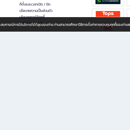
ที่ตั้งและเวลาเปิด / ปิด
นโยบายความเป็นส่วนตัว
นโยบายการใช้คุกกี้
นักลงทุนสัมพันธ์
อประสบการณ์การใช้บริการที่ดีที่สุดของท่าน ท่านสามารถศึกษาวิธีการตั้งค่าการควบคุมคุกกี้ของท่าน
ทุกวัย
ขียน ให้คุณรู้สึกเหมือนมีร้านหนังสือใกล้ฉันอยู่ในมือ ช้อปง่าย ไม่ต้องออกจากบ้าน เพราะ b2
 ชั่วโมง พร้อมโปรโมชั่นและสิทธิพิเศษมากมาย