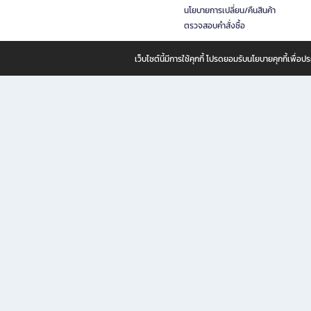
นโยบายการเปลี่ยน/คืนสินค้า
ตรวจสอบคำสั่งซื้อ
เว็บไซต์นี้มีการใช้คุกกี้ โปรดยอมรับนโยบายคุกกี้เพื่
B2S ธุรกิจในเครือ เซ็นทรัล รีเทล คอร์ปอเรชั่น จำกัด (มหาชน)
B2S Online แหล่งรวมหนังสือ เครื่องเขียน และแรงบันดาลใจสำหรับ
B2S Online คือร้านหนังสือและเครื่องเขียนออนไลน์ที่ครบครัน ตอบโจทย์คนรักการอ่านและงานเ
ทำไม B2S Online คือแหล่งช้อปปิ้งที่คุณไม่ควรพลาด
ไม่ว่าคุณจะเป็นนักเรียน นักศึกษา คนทำงาน B2S พร้อมให้คุณเลือกสินค้าคุณภาพได้ตลอด 24