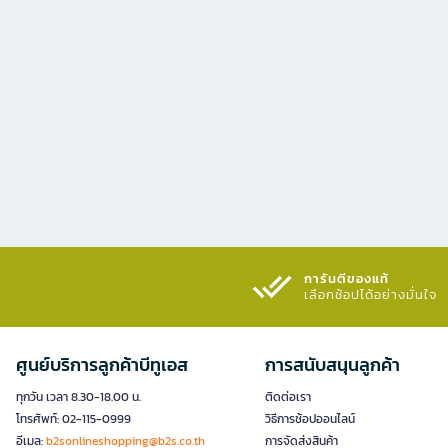
การันตีของแท้
เลือกช้อปได้อย่างมั่นใจ​
ศูนย์บริการลูกค้าบีทูเอส
การสนับสนุนลูกค้า
ทุกวัน เวลา 8.30-18.00 น.
ติดต่อเรา
โทรศัพท์: 02-115-0999
วิธีการช้อปออนไลน์
อีเมล:
b2sonlineshopping@b2s.co.th
การจัดส่งสินค้า