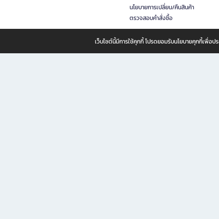
นโยบายการเปลี่ยน/คืนสินค้า
ตรวจสอบคำสั่งซื้อ
เว็บไซต์นี้มีการใช้คุกกี้ โปรดยอมรับนโยบายคุกกี้เพื่
B2S ธุรกิจในเครือ เซ็นทรัล รีเทล คอร์ปอเรชั่น จำกัด (มหาชน)
B2S Online แหล่งรวมหนังสือ เครื่องเขียน และแรงบันดาลใจสำหรับ
B2S Online คือร้านหนังสือและเครื่องเขียนออนไลน์ที่ครบครัน ตอบโจทย์คนรักการอ่านและงานเ
ทำไม B2S Online คือแหล่งช้อปปิ้งที่คุณไม่ควรพลาด
ไม่ว่าคุณจะเป็นนักเรียน นักศึกษา คนทำงาน B2S พร้อมให้คุณเลือกสินค้าคุณภาพได้ตลอด 24