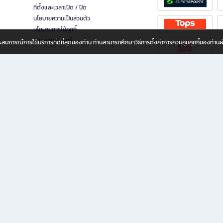
ที่ตั้งและเวลาเปิด / ปิด
นโยบายความเป็นส่วนตัว
นโยบายการใช้คุกกี้
นักลงทุนสัมพันธ์
อประสบการณ์การใช้บริการที่ดีที่สุดของท่าน ท่านสามารถศึกษาวิธีการตั้งค่าการควบคุมคุกกี้ของท่าน
ทุกวัย
ขียน ให้คุณรู้สึกเหมือนมีร้านหนังสือใกล้ฉันอยู่ในมือ ช้อปง่าย ไม่ต้องออกจากบ้าน เพราะ b2
 ชั่วโมง พร้อมโปรโมชั่นและสิทธิพิเศษมากมาย