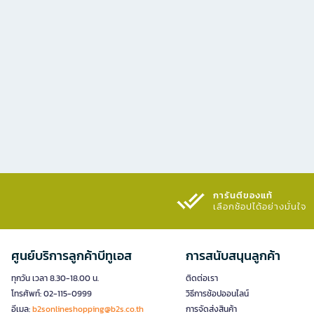
การันตีของแท้
เลือกช้อปได้อย่างมั่นใจ​
ศูนย์บริการลูกค้าบีทูเอส
การสนับสนุนลูกค้า
ทุกวัน เวลา 8.30-18.00 น.
ติดต่อเรา
โทรศัพท์: 02-115-0999
วิธีการช้อปออนไลน์
อีเมล:
b2sonlineshopping@b2s.co.th
การจัดส่งสินค้า