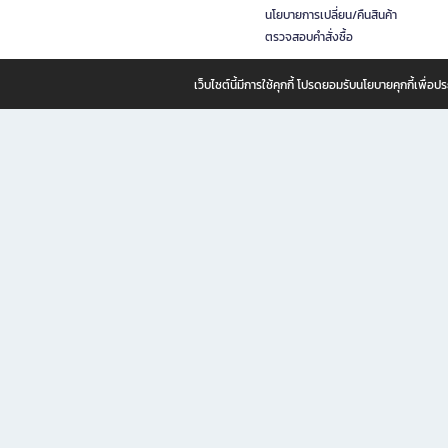
นโยบายการเปลี่ยน/คืนสินค้า
ตรวจสอบคำสั่งซื้อ
เว็บไซต์นี้มีการใช้คุกกี้ โปรดยอมรับนโยบายคุกกี้เพื่
B2S ธุรกิจในเครือ เซ็นทรัล รีเทล คอร์ปอเรชั่น จำกัด (มหาชน)
B2S Online แหล่งรวมหนังสือ เครื่องเขียน และแรงบันดาลใจสำหรับ
B2S Online คือร้านหนังสือและเครื่องเขียนออนไลน์ที่ครบครัน ตอบโจทย์คนรักการอ่านและงานเ
ทำไม B2S Online คือแหล่งช้อปปิ้งที่คุณไม่ควรพลาด
ไม่ว่าคุณจะเป็นนักเรียน นักศึกษา คนทำงาน B2S พร้อมให้คุณเลือกสินค้าคุณภาพได้ตลอด 24