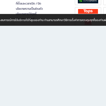
ที่ตั้งและเวลาเปิด / ปิด
นโยบายความเป็นส่วนตัว
นโยบายการใช้คุกกี้
นักลงทุนสัมพันธ์
อประสบการณ์การใช้บริการที่ดีที่สุดของท่าน ท่านสามารถศึกษาวิธีการตั้งค่าการควบคุมคุกกี้ของท่าน
ทุกวัย
ขียน ให้คุณรู้สึกเหมือนมีร้านหนังสือใกล้ฉันอยู่ในมือ ช้อปง่าย ไม่ต้องออกจากบ้าน เพราะ b2
 ชั่วโมง พร้อมโปรโมชั่นและสิทธิพิเศษมากมาย