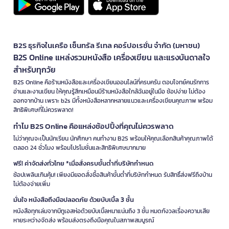
B2S ธุรกิจในเครือ เซ็นทรัล รีเทล คอร์ปอเรชั่น จำกัด (มหาชน)
B2S Online แหล่งรวมหนังสือ เครื่องเขียน และแรงบันดาลใจ
สำหรับทุกวัย
B2S Online คือร้านหนังสือและเครื่องเขียนออนไลน์ที่ครบครัน ตอบโจทย์คนรักการ
อ่านและงานเขียน ให้คุณรู้สึกเหมือนมีร้านหนังสือใกล้ฉันอยู่ในมือ ช้อปง่าย ไม่ต้อง
ออกจากบ้าน เพราะ b2s มีทั้งหนังสือหลากหลายแนวและเครื่องเขียนคุณภาพ พร้อม
สิทธิพิเศษที่ไม่ควรพลาด!
ทำไม B2S Online คือแหล่งช้อปปิ้งที่คุณไม่ควรพลาด
ไม่ว่าคุณจะเป็นนักเรียน นักศึกษา คนทำงาน B2S พร้อมให้คุณเลือกสินค้าคุณภาพได้
ตลอด 24 ชั่วโมง พร้อมโปรโมชั่นและสิทธิพิเศษมากมาย
ฟรี! ค่าจัดส่งทั่วไทย *เมื่อสั่งครบขั้นต่ำที่บริษัทกำหนด
ช้อปเพลินเกินคุ้ม! เพียงมียอดสั่งซื้อสินค้าขั้นต่ำที่บริษัทกำหนด รับสิทธิ์ส่งฟรีถึงบ้าน
ไม่ต้องจ่ายเพิ่ม
มั่นใจ หนังสือถึงมือปลอดภัย ด้วยบับเบิ้ล 3 ชั้น
หนังสือทุกเล่มจากบีทูเอสห่อด้วยบับเบิ้ลหนาแน่นถึง 3 ชั้น หมดกังวลเรื่องความเสีย
หายระหว่างจัดส่ง พร้อมส่งตรงถึงมือคุณในสภาพสมบูรณ์