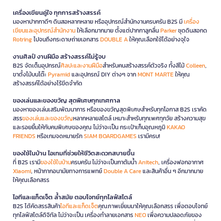
เครื่องเขียนคู่ใจ ทุกการสร้างสรรค์
มองหาปากกาดีๆ ดินสอหลากหลาย หรืออุปกรณ์สำนักงานครบครัน B2S มี
เครื่อง
เขียนและอุปกรณ์สำนักงาน
ให้เลือกมากมาย ตั้งแต่ปากกาลูกลื่น
Parker
ชุดดินสอกด
Rotring
ไปจนถึงกระดาษถ่ายเอกสาร
DOUBLE A
ให้คุณเลือกใช้ได้อย่างจุใจ
งานศิลป์ งานฝีมือ สร้างสรรค์ไม่รู้จบ
B2S จัดเต็มอุปกรณ์
ศิลปะและงานฝีมือ
สำหรับคนสร้างสรรค์ตัวจริง ทั้งสีไม้
Colleen
,
ขาตั้งไม้บนโต๊ะ
Pyramid
และอุปกรณ์ DIY ต่างๆ จาก
MONT MARTE
ให้คุณ
สร้างสรรค์ได้อย่างไร้ขีดจำกัด
ของเล่นและของขวัญ สุดพิเศษทุกเทศกาล
มองหาของเล่นเสริมพัฒนาการ หรือของขวัญสุดพิเศษสำหรับทุกโอกาส B2S เราคัด
สรร
ของเล่นและของขวัญ
หลากหลายสไตล์ เหมาะสำหรับทุกเพศทุกวัย สร้างความสุข
และรอยยิ้มให้กับคนพิเศษของคุณ ไม่ว่าจะเป็น กระเป๋าเก็บอุณหภูมิ
KAKAO
FRIENDS
หรือเกมจดหมายรัก
SIAM BOARDGAMES
เรามีครบ!
ของใช้ในบ้าน ไอเทมที่ช่วยให้ชีวิตสะดวกสบายขึ้น
ที่ B2S เรามี
ของใช้ในบ้าน
ครบครัน ไม่ว่าจะเป็นกาต้มน้ำ
Anitech
, เครื่องฟอกอากาศ
Xiaomi
, หน้ากากอนามัยทางการแพทย์
Double A Care
และสินค้าอื่น ๆ อีกมากมาย
ให้คุณเลือกสรร
ไอทีและแก็ดเจ็ต ล้ำสมัย ตอบโจทย์ทุกไลฟ์สไตล์
B2S ได้คัดสรรสินค้า
ไอทีและแก็ดเจ็ต
คุณภาพเยี่ยมมาให้คุณเลือกสรร เพื่อตอบโจทย์
ทุกไลฟ์สไตล์ดิจิทัล ไม่ว่าจะเป็น เครื่องทำลายเอกสาร
NEO
เพื่อความปลอดภัยของ