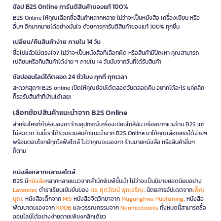
ช้อป B2S Online การันตีสินค้าของแท้ 100%
B2S Online ให้คุณเลือกซื้อสินค้าหลากหลาย ไม่ว่าจะเป็นหนังสือ เครื่องเขียน หรือ
อื่นๆ อีกมากมายได้อย่างมั่นใจ ด้วยการการันตีสินค้าของแท้ 100% ทุกชิ้น
เปลี่ยน/คืนสินค้าง่าย ภายใน 14 วัน
ซื้อไปแล้วไม่ตรงใจ? ไม่ว่าจะเป็นหนังสือที่เลือกผิด หรือสินค้ามีปัญหา คุณสามารถ
เปลี่ยนหรือคืนสินค้าได้ง่าย ๆ ภายใน 14 วันนับจากวันที่ได้รับสินค้า
ช้อปออนไลน์ได้ตลอด 24 ชั่วโมง ทุกที่ ทุกเวลา
สะดวกสุดๆ! B2S online เปิดให้คุณช้อปได้ตลอดวันตลอดคืน อยากได้อะไร แค่คลิก
ก็รอรับสินค้าที่บ้านได้เลย!
เลือกช้อปสินค้าแนะนำจาก B2S Online
สำหรับใครที่กำลังมองหา ร้านอุปกรณ์เครื่องเขียนใกล้ฉัน หรืออยากแวะร้าน B2S แต่
ไม่สะดวก วันนี้เราได้รวบรวมสินค้าแนะนำจาก B2S Online มาให้คุณเลือกสรรได้ง่ายๆ
พร้อมตอบโจทย์ทุกไลฟ์สไตล์ ไม่ว่าคุณจะมองหา ร้านขายหนังสือ หรือสินค้าอื่นๆ
ก็ตาม
หนังสือหลากหลายสไตล์
B2S มี
หนังสือ
หลากหลายแนวจากสำนักพิมพ์ชั้นนำ ไม่ว่าจะเป็นนิยายยอดนิยมอย่าง
Lavender
, ตำราเรียนเข้มข้นของ
ดร. ศุภวัฒน์ พุกเจริญ
, นิตยสารอัปเดตจาก
เพ็ญ
บุญ
, หนังสือเด็กจาก
MIS
หนังสือจิตวิทยาจาก
Mugunghwa Publishing
, หนังสือ
พัฒนาตนเองจาก
KOOB
และวรรณกรรมจาก
Nanmeebooks
ทั้งหมดนี้สามารถซื้อ
ออนไลน์ได้อย่างง่ายดายเพียงคลิกเดียว