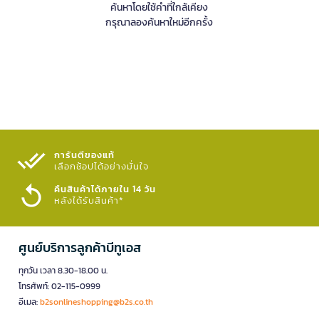
ค้นหาโดยใช้คำที่ใกล้เคียง
กรุณาลองค้นหาใหม่อีกครั้ง
การันตีของแท้
เลือกช้อปได้อย่างมั่นใจ​
คืนสินค้าได้ภายใน 14 วัน
หลังได้รับสินค้า*
ศูนย์บริการลูกค้าบีทูเอส
ทุกวัน เวลา 8.30-18.00 น.
โทรศัพท์: 02-115-0999
อีเมล:
b2sonlineshopping@b2s.co.th