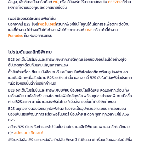
ข้อมูล, เอ็กซ์เทอนัลฮาร์ดดิสก์
WD
, หรือ คีย์บอร์ดไร้สายเมาส์คอมโบ
GEEZER
ที่ช่วย
ให้การทำงานของคุณสะดวกสบายยิ่งขึ้น
เฟอร์นิเจอร์ดีไซน์ครบฟังก์ชั่น
นอกจากนี้ B2S ยังมี
เฟอร์นิเจอร์
ครบทุกฟังก์ชันให้คุณได้เลือกสรรเพื่อตกแต่งบ้าน
และที่ทำงาน ไม่ว่าจะเป็นโต๊ะทำงานพับได้ จากแบรนด์
ONE
หรือ เก้าอี้ทำงาน
Furradec
ก็มีให้เลือกครบครัน
โปรโมชั่นและสิทธิพิเศษ
B2S จัดเต็มโปรโมชั่นและสิทธิพิเศษมากมายให้คุณเลือกช้อปออนไลน์ได้อย่างจุใจ
อัปเดตทุกเดือนกับแคมเปญลดราคาแรง
ทั้งสินค้าเครื่องเขียน หนังสือขายดี และไอเทมไลฟ์สไตล์สุดชิค พร้อมคูปองส่วนลด
และดีลพิเศษเมื่อช้อปผ่าน B2S.co.th เท่านั้น นอกจากนี้ B2S ยังใจดีส่งฟรีทั่วประเทศ
*เมื่อสั่งครบขั้นต่ำที่บริษัทกำหนด
B2S จัดเต็มโปรโมชั่นและสิทธิพิเศษเพียบ ช้อปออนไลน์ได้เลย! ลดแรงทุกเดือน ทั้ง
เครื่องเขียน หนังสือดัง ของไอเทมไลฟ์สไตล์สุดชิค พร้อมคูปองส่วนลดพิเศษเมื่อซื้อ
ผ่าน B2S.co.th เท่านั้น และส่งฟรีทั่วไทย *เมื่อสั่งครบขั้นต่ำที่บริษัทกำหนด
B2S มีทุกอย่างตอบโจทย์ทุกไลฟ์สไตล์ ไม่ว่าจะเป็นอุปกรณ์อ่านเขียน เครื่องเขียน
ของเล่นเสริมพัฒนาการ หรือเฟอร์นิเจอร์ ช้อปง่าย สะดวก ทุกที่ ทุกเวลา แค่มี App
B2S
สมัคร B2S Club รับข่าวสารโปรโมชั่นก่อนใคร และสิทธิพิเศษเฉพาะสมาชิก! คลิกเลย
สมัครสมาชิกเลย!
👉
#ร้านหนังสือ #ร้านขายหนังสือ ใกล้ฉัน #กระเป๋าใส่ดินสอ #เครื่องเขียนออนไลน์ #ซื้อ