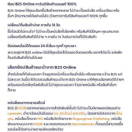
ช้อป B2S Online การันตีสินค้าของแท้ 100%
B2S Online ให้คุณเลือกซื้อสินค้าหลากหลาย ไม่ว่าจะเป็นหนังสือ เครื่องเขียน หรือ
อื่นๆ อีกมากมายได้อย่างมั่นใจ ด้วยการการันตีสินค้าของแท้ 100% ทุกชิ้น
เปลี่ยน/คืนสินค้าง่าย ภายใน 14 วัน
ซื้อไปแล้วไม่ตรงใจ? ไม่ว่าจะเป็นหนังสือที่เลือกผิด หรือสินค้ามีปัญหา คุณสามารถ
เปลี่ยนหรือคืนสินค้าได้ง่าย ๆ ภายใน 14 วันนับจากวันที่ได้รับสินค้า
ช้อปออนไลน์ได้ตลอด 24 ชั่วโมง ทุกที่ ทุกเวลา
สะดวกสุดๆ! B2S online เปิดให้คุณช้อปได้ตลอดวันตลอดคืน อยากได้อะไร แค่คลิก
ก็รอรับสินค้าที่บ้านได้เลย!
เลือกช้อปสินค้าแนะนำจาก B2S Online
สำหรับใครที่กำลังมองหา ร้านอุปกรณ์เครื่องเขียนใกล้ฉัน หรืออยากแวะร้าน B2S แต่
ไม่สะดวก วันนี้เราได้รวบรวมสินค้าแนะนำจาก B2S Online มาให้คุณเลือกสรรได้ง่ายๆ
พร้อมตอบโจทย์ทุกไลฟ์สไตล์ ไม่ว่าคุณจะมองหา ร้านขายหนังสือ หรือสินค้าอื่นๆ
ก็ตาม
หนังสือหลากหลายสไตล์
B2S มี
หนังสือ
หลากหลายแนวจากสำนักพิมพ์ชั้นนำ ไม่ว่าจะเป็นนิยายยอดนิยมอย่าง
Lavender
, ตำราเรียนเข้มข้นของ
ดร. ศุภวัฒน์ พุกเจริญ
, นิตยสารอัปเดตจาก
เพ็ญ
บุญ
, หนังสือเด็กจาก
MIS
หนังสือจิตวิทยาจาก
Mugunghwa Publishing
, หนังสือ
พัฒนาตนเองจาก
KOOB
และวรรณกรรมจาก
Nanmeebooks
ทั้งหมดนี้สามารถซื้อ
ออนไลน์ได้อย่างง่ายดายเพียงคลิกเดียว