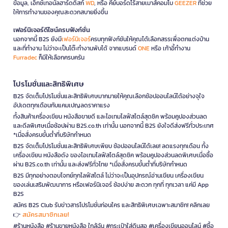
ข้อมูล, เอ็กซ์เทอนัลฮาร์ดดิสก์
WD
, หรือ คีย์บอร์ดไร้สายเมาส์คอมโบ
GEEZER
ที่ช่วย
ให้การทำงานของคุณสะดวกสบายยิ่งขึ้น
เฟอร์นิเจอร์ดีไซน์ครบฟังก์ชั่น
นอกจากนี้ B2S ยังมี
เฟอร์นิเจอร์
ครบทุกฟังก์ชันให้คุณได้เลือกสรรเพื่อตกแต่งบ้าน
และที่ทำงาน ไม่ว่าจะเป็นโต๊ะทำงานพับได้ จากแบรนด์
ONE
หรือ เก้าอี้ทำงาน
Furradec
ก็มีให้เลือกครบครัน
โปรโมชั่นและสิทธิพิเศษ
B2S จัดเต็มโปรโมชั่นและสิทธิพิเศษมากมายให้คุณเลือกช้อปออนไลน์ได้อย่างจุใจ
อัปเดตทุกเดือนกับแคมเปญลดราคาแรง
ทั้งสินค้าเครื่องเขียน หนังสือขายดี และไอเทมไลฟ์สไตล์สุดชิค พร้อมคูปองส่วนลด
และดีลพิเศษเมื่อช้อปผ่าน B2S.co.th เท่านั้น นอกจากนี้ B2S ยังใจดีส่งฟรีทั่วประเทศ
*เมื่อสั่งครบขั้นต่ำที่บริษัทกำหนด
B2S จัดเต็มโปรโมชั่นและสิทธิพิเศษเพียบ ช้อปออนไลน์ได้เลย! ลดแรงทุกเดือน ทั้ง
เครื่องเขียน หนังสือดัง ของไอเทมไลฟ์สไตล์สุดชิค พร้อมคูปองส่วนลดพิเศษเมื่อซื้อ
ผ่าน B2S.co.th เท่านั้น และส่งฟรีทั่วไทย *เมื่อสั่งครบขั้นต่ำที่บริษัทกำหนด
B2S มีทุกอย่างตอบโจทย์ทุกไลฟ์สไตล์ ไม่ว่าจะเป็นอุปกรณ์อ่านเขียน เครื่องเขียน
ของเล่นเสริมพัฒนาการ หรือเฟอร์นิเจอร์ ช้อปง่าย สะดวก ทุกที่ ทุกเวลา แค่มี App
B2S
สมัคร B2S Club รับข่าวสารโปรโมชั่นก่อนใคร และสิทธิพิเศษเฉพาะสมาชิก! คลิกเลย
สมัครสมาชิกเลย!
👉
#ร้านหนังสือ #ร้านขายหนังสือ ใกล้ฉัน #กระเป๋าใส่ดินสอ #เครื่องเขียนออนไลน์ #ซื้อ