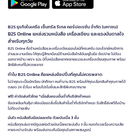
B2S ธุรกิจในเครือ เซ็นทรัล รีเทล คอร์ปอเรชั่น จำกัด (มหาชน)
B2S Online แหล่งรวมหนังสือ เครื่องเขียน และแรงบันดาลใจ
สำหรับทุกวัย
B2S Online คือร้านหนังสือและเครื่องเขียนออนไลน์ที่ครบครัน ตอบโจทย์คนรักการ
อ่านและงานเขียน ให้คุณรู้สึกเหมือนมีร้านหนังสือใกล้ฉันอยู่ในมือ ช้อปง่าย ไม่ต้อง
ออกจากบ้าน เพราะ b2s มีทั้งหนังสือหลากหลายแนวและเครื่องเขียนคุณภาพ พร้อม
สิทธิพิเศษที่ไม่ควรพลาด!
ทำไม B2S Online คือแหล่งช้อปปิ้งที่คุณไม่ควรพลาด
ไม่ว่าคุณจะเป็นนักเรียน นักศึกษา คนทำงาน B2S พร้อมให้คุณเลือกสินค้าคุณภาพได้
ตลอด 24 ชั่วโมง พร้อมโปรโมชั่นและสิทธิพิเศษมากมาย
ฟรี! ค่าจัดส่งทั่วไทย *เมื่อสั่งครบขั้นต่ำที่บริษัทกำหนด
ช้อปเพลินเกินคุ้ม! เพียงมียอดสั่งซื้อสินค้าขั้นต่ำที่บริษัทกำหนด รับสิทธิ์ส่งฟรีถึงบ้าน
ไม่ต้องจ่ายเพิ่ม
มั่นใจ หนังสือถึงมือปลอดภัย ด้วยบับเบิ้ล 3 ชั้น
หนังสือทุกเล่มจากบีทูเอสห่อด้วยบับเบิ้ลหนาแน่นถึง 3 ชั้น หมดกังวลเรื่องความเสีย
หายระหว่างจัดส่ง พร้อมส่งตรงถึงมือคุณในสภาพสมบูรณ์