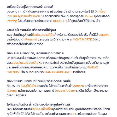
เครื่องเขียนคู่ใจ ทุกการสร้างสรรค์
มองหาปากกาดีๆ ดินสอหลากหลาย หรืออุปกรณ์สำนักงานครบครัน B2S มี
เครื่อง
เขียนและอุปกรณ์สำนักงาน
ให้เลือกมากมาย ตั้งแต่ปากกาลูกลื่น
Parker
ชุดดินสอกด
Rotring
ไปจนถึงกระดาษถ่ายเอกสาร
DOUBLE A
ให้คุณเลือกใช้ได้อย่างจุใจ
งานศิลป์ งานฝีมือ สร้างสรรค์ไม่รู้จบ
B2S จัดเต็มอุปกรณ์
ศิลปะและงานฝีมือ
สำหรับคนสร้างสรรค์ตัวจริง ทั้งสีไม้
Colleen
,
ขาตั้งไม้บนโต๊ะ
Pyramid
และอุปกรณ์ DIY ต่างๆ จาก
MONT MARTE
ให้คุณ
สร้างสรรค์ได้อย่างไร้ขีดจำกัด
ของเล่นและของขวัญ สุดพิเศษทุกเทศกาล
มองหาของเล่นเสริมพัฒนาการ หรือของขวัญสุดพิเศษสำหรับทุกโอกาส B2S เราคัด
สรร
ของเล่นและของขวัญ
หลากหลายสไตล์ เหมาะสำหรับทุกเพศทุกวัย สร้างความสุข
และรอยยิ้มให้กับคนพิเศษของคุณ ไม่ว่าจะเป็น กระเป๋าเก็บอุณหภูมิ
KAKAO
FRIENDS
หรือเกมจดหมายรัก
SIAM BOARDGAMES
เรามีครบ!
ของใช้ในบ้าน ไอเทมที่ช่วยให้ชีวิตสะดวกสบายขึ้น
ที่ B2S เรามี
ของใช้ในบ้าน
ครบครัน ไม่ว่าจะเป็นกาต้มน้ำ
Anitech
, เครื่องฟอกอากาศ
Xiaomi
, หน้ากากอนามัยทางการแพทย์
Double A Care
และสินค้าอื่น ๆ อีกมากมาย
ให้คุณเลือกสรร
ไอทีและแก็ดเจ็ต ล้ำสมัย ตอบโจทย์ทุกไลฟ์สไตล์
B2S ได้คัดสรรสินค้า
ไอทีและแก็ดเจ็ต
คุณภาพเยี่ยมมาให้คุณเลือกสรร เพื่อตอบโจทย์
ทุกไลฟ์สไตล์ดิจิทัล ไม่ว่าจะเป็น เครื่องทำลายเอกสาร
NEO
เพื่อความปลอดภัยของ