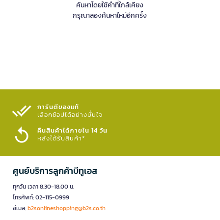
ค้นหาโดยใช้คำที่ใกล้เคียง
กรุณาลองค้นหาใหม่อีกครั้ง
การันตีของแท้
เลือกช้อปได้อย่างมั่นใจ​
คืนสินค้าได้ภายใน 14 วัน
หลังได้รับสินค้า*
ศูนย์บริการลูกค้าบีทูเอส
ทุกวัน เวลา 8.30-18.00 น.
โทรศัพท์: 02-115-0999
อีเมล:
b2sonlineshopping@b2s.co.th