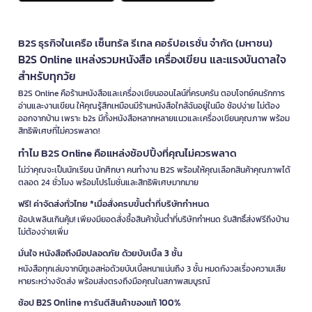
B2S ธุรกิจในเครือ เซ็นทรัล รีเทล คอร์ปอเรชั่น จำกัด (มหาชน)
B2S Online แหล่งรวมหนังสือ เครื่องเขียน และแรงบันดาลใจ
สำหรับทุกวัย
B2S Online คือร้านหนังสือและเครื่องเขียนออนไลน์ที่ครบครัน ตอบโจทย์คนรักการ
อ่านและงานเขียน ให้คุณรู้สึกเหมือนมีร้านหนังสือใกล้ฉันอยู่ในมือ ช้อปง่าย ไม่ต้อง
ออกจากบ้าน เพราะ b2s มีทั้งหนังสือหลากหลายแนวและเครื่องเขียนคุณภาพ พร้อม
สิทธิพิเศษที่ไม่ควรพลาด!
ทำไม B2S Online คือแหล่งช้อปปิ้งที่คุณไม่ควรพลาด
ไม่ว่าคุณจะเป็นนักเรียน นักศึกษา คนทำงาน B2S พร้อมให้คุณเลือกสินค้าคุณภาพได้
ตลอด 24 ชั่วโมง พร้อมโปรโมชั่นและสิทธิพิเศษมากมาย
ฟรี! ค่าจัดส่งทั่วไทย *เมื่อสั่งครบขั้นต่ำที่บริษัทกำหนด
ช้อปเพลินเกินคุ้ม! เพียงมียอดสั่งซื้อสินค้าขั้นต่ำที่บริษัทกำหนด รับสิทธิ์ส่งฟรีถึงบ้าน
ไม่ต้องจ่ายเพิ่ม
มั่นใจ หนังสือถึงมือปลอดภัย ด้วยบับเบิ้ล 3 ชั้น
หนังสือทุกเล่มจากบีทูเอสห่อด้วยบับเบิ้ลหนาแน่นถึง 3 ชั้น หมดกังวลเรื่องความเสีย
หายระหว่างจัดส่ง พร้อมส่งตรงถึงมือคุณในสภาพสมบูรณ์
ช้อป B2S Online การันตีสินค้าของแท้ 100%