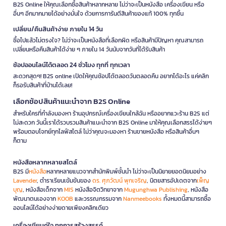
B2S Online ให้คุณเลือกซื้อสินค้าหลากหลาย ไม่ว่าจะเป็นหนังสือ เครื่องเขียน หรือ
อื่นๆ อีกมากมายได้อย่างมั่นใจ ด้วยการการันตีสินค้าของแท้ 100% ทุกชิ้น
เปลี่ยน/คืนสินค้าง่าย ภายใน 14 วัน
ซื้อไปแล้วไม่ตรงใจ? ไม่ว่าจะเป็นหนังสือที่เลือกผิด หรือสินค้ามีปัญหา คุณสามารถ
เปลี่ยนหรือคืนสินค้าได้ง่าย ๆ ภายใน 14 วันนับจากวันที่ได้รับสินค้า
ช้อปออนไลน์ได้ตลอด 24 ชั่วโมง ทุกที่ ทุกเวลา
สะดวกสุดๆ! B2S online เปิดให้คุณช้อปได้ตลอดวันตลอดคืน อยากได้อะไร แค่คลิก
ก็รอรับสินค้าที่บ้านได้เลย!
เลือกช้อปสินค้าแนะนำจาก B2S Online
สำหรับใครที่กำลังมองหา ร้านอุปกรณ์เครื่องเขียนใกล้ฉัน หรืออยากแวะร้าน B2S แต่
ไม่สะดวก วันนี้เราได้รวบรวมสินค้าแนะนำจาก B2S Online มาให้คุณเลือกสรรได้ง่ายๆ
พร้อมตอบโจทย์ทุกไลฟ์สไตล์ ไม่ว่าคุณจะมองหา ร้านขายหนังสือ หรือสินค้าอื่นๆ
ก็ตาม
หนังสือหลากหลายสไตล์
B2S มี
หนังสือ
หลากหลายแนวจากสำนักพิมพ์ชั้นนำ ไม่ว่าจะเป็นนิยายยอดนิยมอย่าง
Lavender
, ตำราเรียนเข้มข้นของ
ดร. ศุภวัฒน์ พุกเจริญ
, นิตยสารอัปเดตจาก
เพ็ญ
บุญ
, หนังสือเด็กจาก
MIS
หนังสือจิตวิทยาจาก
Mugunghwa Publishing
, หนังสือ
พัฒนาตนเองจาก
KOOB
และวรรณกรรมจาก
Nanmeebooks
ทั้งหมดนี้สามารถซื้อ
ออนไลน์ได้อย่างง่ายดายเพียงคลิกเดียว
เครื่องเขียนคู่ใจ ทุกการสร้างสรรค์