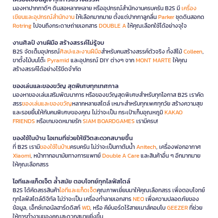
มองหาปากกาดีๆ ดินสอหลากหลาย หรืออุปกรณ์สำนักงานครบครัน B2S มี
เครื่อง
เขียนและอุปกรณ์สำนักงาน
ให้เลือกมากมาย ตั้งแต่ปากกาลูกลื่น
Parker
ชุดดินสอกด
Rotring
ไปจนถึงกระดาษถ่ายเอกสาร
DOUBLE A
ให้คุณเลือกใช้ได้อย่างจุใจ
งานศิลป์ งานฝีมือ สร้างสรรค์ไม่รู้จบ
B2S จัดเต็มอุปกรณ์
ศิลปะและงานฝีมือ
สำหรับคนสร้างสรรค์ตัวจริง ทั้งสีไม้
Colleen
,
ขาตั้งไม้บนโต๊ะ
Pyramid
และอุปกรณ์ DIY ต่างๆ จาก
MONT MARTE
ให้คุณ
สร้างสรรค์ได้อย่างไร้ขีดจำกัด
ของเล่นและของขวัญ สุดพิเศษทุกเทศกาล
มองหาของเล่นเสริมพัฒนาการ หรือของขวัญสุดพิเศษสำหรับทุกโอกาส B2S เราคัด
สรร
ของเล่นและของขวัญ
หลากหลายสไตล์ เหมาะสำหรับทุกเพศทุกวัย สร้างความสุข
และรอยยิ้มให้กับคนพิเศษของคุณ ไม่ว่าจะเป็น กระเป๋าเก็บอุณหภูมิ
KAKAO
FRIENDS
หรือเกมจดหมายรัก
SIAM BOARDGAMES
เรามีครบ!
ของใช้ในบ้าน ไอเทมที่ช่วยให้ชีวิตสะดวกสบายขึ้น
ที่ B2S เรามี
ของใช้ในบ้าน
ครบครัน ไม่ว่าจะเป็นกาต้มน้ำ
Anitech
, เครื่องฟอกอากาศ
Xiaomi
, หน้ากากอนามัยทางการแพทย์
Double A Care
และสินค้าอื่น ๆ อีกมากมาย
ให้คุณเลือกสรร
ไอทีและแก็ดเจ็ต ล้ำสมัย ตอบโจทย์ทุกไลฟ์สไตล์
B2S ได้คัดสรรสินค้า
ไอทีและแก็ดเจ็ต
คุณภาพเยี่ยมมาให้คุณเลือกสรร เพื่อตอบโจทย์
ทุกไลฟ์สไตล์ดิจิทัล ไม่ว่าจะเป็น เครื่องทำลายเอกสาร
NEO
เพื่อความปลอดภัยของ
ข้อมูล, เอ็กซ์เทอนัลฮาร์ดดิสก์
WD
, หรือ คีย์บอร์ดไร้สายเมาส์คอมโบ
GEEZER
ที่ช่วย
ให้การทำงานของคุณสะดวกสบายยิ่งขึ้น