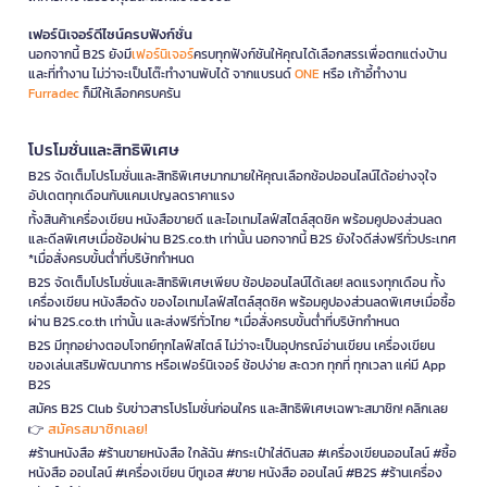
เฟอร์นิเจอร์ดีไซน์ครบฟังก์ชั่น
นอกจากนี้ B2S ยังมี
เฟอร์นิเจอร์
ครบทุกฟังก์ชันให้คุณได้เลือกสรรเพื่อตกแต่งบ้าน
และที่ทำงาน ไม่ว่าจะเป็นโต๊ะทำงานพับได้ จากแบรนด์
ONE
หรือ เก้าอี้ทำงาน
Furradec
ก็มีให้เลือกครบครัน
โปรโมชั่นและสิทธิพิเศษ
B2S จัดเต็มโปรโมชั่นและสิทธิพิเศษมากมายให้คุณเลือกช้อปออนไลน์ได้อย่างจุใจ
อัปเดตทุกเดือนกับแคมเปญลดราคาแรง
ทั้งสินค้าเครื่องเขียน หนังสือขายดี และไอเทมไลฟ์สไตล์สุดชิค พร้อมคูปองส่วนลด
และดีลพิเศษเมื่อช้อปผ่าน B2S.co.th เท่านั้น นอกจากนี้ B2S ยังใจดีส่งฟรีทั่วประเทศ
*เมื่อสั่งครบขั้นต่ำที่บริษัทกำหนด
B2S จัดเต็มโปรโมชั่นและสิทธิพิเศษเพียบ ช้อปออนไลน์ได้เลย! ลดแรงทุกเดือน ทั้ง
เครื่องเขียน หนังสือดัง ของไอเทมไลฟ์สไตล์สุดชิค พร้อมคูปองส่วนลดพิเศษเมื่อซื้อ
ผ่าน B2S.co.th เท่านั้น และส่งฟรีทั่วไทย *เมื่อสั่งครบขั้นต่ำที่บริษัทกำหนด
B2S มีทุกอย่างตอบโจทย์ทุกไลฟ์สไตล์ ไม่ว่าจะเป็นอุปกรณ์อ่านเขียน เครื่องเขียน
ของเล่นเสริมพัฒนาการ หรือเฟอร์นิเจอร์ ช้อปง่าย สะดวก ทุกที่ ทุกเวลา แค่มี App
B2S
สมัคร B2S Club รับข่าวสารโปรโมชั่นก่อนใคร และสิทธิพิเศษเฉพาะสมาชิก! คลิกเลย
สมัครสมาชิกเลย!
👉
#ร้านหนังสือ #ร้านขายหนังสือ ใกล้ฉัน #กระเป๋าใส่ดินสอ #เครื่องเขียนออนไลน์ #ซื้อ
หนังสือ ออนไลน์ #เครื่องเขียน บีทูเอส #ขาย หนังสือ ออนไลน์ #B2S #ร้านเครื่อง