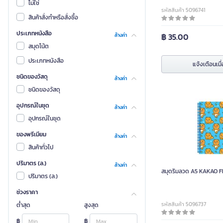
ไม่ใช่
รหัสสินค้า 5096741
สินค้าสั่งทำหรือสั่งซื้อ
ประเภทหนังสือ
฿ 35.00
ล้างค่า
สมุดโน้ต
ประเภทหนังสือ
แจ้งเตือนเมื่
ชนิดของวัสดุ
ล้างค่า
ชนิดของวัสดุ
อุปกรณ์ในชุด
ล้างค่า
อุปกรณ์ในชุด
ของพรีเมียม
ล้างค่า
สินค้าทั่วไป
ปริมาตร (ล.)
ล้างค่า
สมุดริมลวด A5 KAKAO 
ปริมาตร (ล.)
ช่วงราคา
รหัสสินค้า 5096737
ต่ำสุด
สูงสุด
฿
฿