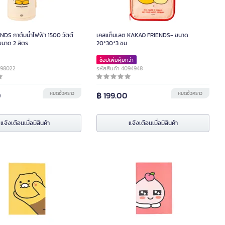
DS กาต้มน้ำไฟฟ้า 1500 วัตต์
เคสแท็บเลต KAKAO FRIENDS- ขนาด
นาด 2 ลิตร
20*30*3 ซม
ช้อปเพิ่มคุ้มกว่า
098022
รหัสสินค้า 4094948
0
หมดชั่วคราว
฿ 199.00
หมดชั่วคราว
แจ้งเตือนเมื่อมีสินค้า
แจ้งเตือนเมื่อมีสินค้า