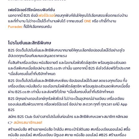
เฟอร์นิเจอร์ดีไซน์ครบฟังก์ชั่น
นอกจากนี้ B2S ยังมี
เฟอร์นิเจอร์
ครบทุกฟังก์ชันให้คุณได้เลือกสรรเพื่อตกแต่งบ้าน
และที่ทำงาน ไม่ว่าจะเป็นโต๊ะทำงานพับได้ จากแบรนด์
ONE
หรือ เก้าอี้ทำงาน
Furradec
ก็มีให้เลือกครบครัน
โปรโมชั่นและสิทธิพิเศษ
B2S จัดเต็มโปรโมชั่นและสิทธิพิเศษมากมายให้คุณเลือกช้อปออนไลน์ได้อย่างจุใจ
อัปเดตทุกเดือนกับแคมเปญลดราคาแรง
ทั้งสินค้าเครื่องเขียน หนังสือขายดี และไอเทมไลฟ์สไตล์สุดชิค พร้อมคูปองส่วนลด
และดีลพิเศษเมื่อช้อปผ่าน B2S.co.th เท่านั้น นอกจากนี้ B2S ยังใจดีส่งฟรีทั่วประเทศ
*เมื่อสั่งครบขั้นต่ำที่บริษัทกำหนด
B2S จัดเต็มโปรโมชั่นและสิทธิพิเศษเพียบ ช้อปออนไลน์ได้เลย! ลดแรงทุกเดือน ทั้ง
เครื่องเขียน หนังสือดัง ของไอเทมไลฟ์สไตล์สุดชิค พร้อมคูปองส่วนลดพิเศษเมื่อซื้อ
ผ่าน B2S.co.th เท่านั้น และส่งฟรีทั่วไทย *เมื่อสั่งครบขั้นต่ำที่บริษัทกำหนด
B2S มีทุกอย่างตอบโจทย์ทุกไลฟ์สไตล์ ไม่ว่าจะเป็นอุปกรณ์อ่านเขียน เครื่องเขียน
ของเล่นเสริมพัฒนาการ หรือเฟอร์นิเจอร์ ช้อปง่าย สะดวก ทุกที่ ทุกเวลา แค่มี App
B2S
สมัคร B2S Club รับข่าวสารโปรโมชั่นก่อนใคร และสิทธิพิเศษเฉพาะสมาชิก! คลิกเลย
สมัครสมาชิกเลย!
👉
#ร้านหนังสือ #ร้านขายหนังสือ ใกล้ฉัน #กระเป๋าใส่ดินสอ #เครื่องเขียนออนไลน์ #ซื้อ
หนังสือ ออนไลน์ #เครื่องเขียน บีทูเอส #ขาย หนังสือ ออนไลน์ #B2S #ร้านเครื่อง