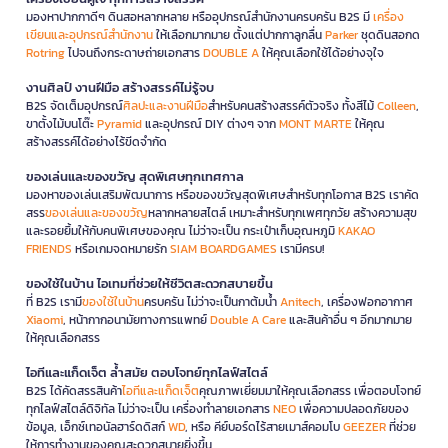
มองหาปากกาดีๆ ดินสอหลากหลาย หรืออุปกรณ์สำนักงานครบครัน B2S มี
เครื่อง
เขียนและอุปกรณ์สำนักงาน
ให้เลือกมากมาย ตั้งแต่ปากกาลูกลื่น
Parker
ชุดดินสอกด
Rotring
ไปจนถึงกระดาษถ่ายเอกสาร
DOUBLE A
ให้คุณเลือกใช้ได้อย่างจุใจ
งานศิลป์ งานฝีมือ สร้างสรรค์ไม่รู้จบ
B2S จัดเต็มอุปกรณ์
ศิลปะและงานฝีมือ
สำหรับคนสร้างสรรค์ตัวจริง ทั้งสีไม้
Colleen
,
ขาตั้งไม้บนโต๊ะ
Pyramid
และอุปกรณ์ DIY ต่างๆ จาก
MONT MARTE
ให้คุณ
สร้างสรรค์ได้อย่างไร้ขีดจำกัด
ของเล่นและของขวัญ สุดพิเศษทุกเทศกาล
มองหาของเล่นเสริมพัฒนาการ หรือของขวัญสุดพิเศษสำหรับทุกโอกาส B2S เราคัด
สรร
ของเล่นและของขวัญ
หลากหลายสไตล์ เหมาะสำหรับทุกเพศทุกวัย สร้างความสุข
และรอยยิ้มให้กับคนพิเศษของคุณ ไม่ว่าจะเป็น กระเป๋าเก็บอุณหภูมิ
KAKAO
FRIENDS
หรือเกมจดหมายรัก
SIAM BOARDGAMES
เรามีครบ!
ของใช้ในบ้าน ไอเทมที่ช่วยให้ชีวิตสะดวกสบายขึ้น
ที่ B2S เรามี
ของใช้ในบ้าน
ครบครัน ไม่ว่าจะเป็นกาต้มน้ำ
Anitech
, เครื่องฟอกอากาศ
Xiaomi
, หน้ากากอนามัยทางการแพทย์
Double A Care
และสินค้าอื่น ๆ อีกมากมาย
ให้คุณเลือกสรร
ไอทีและแก็ดเจ็ต ล้ำสมัย ตอบโจทย์ทุกไลฟ์สไตล์
B2S ได้คัดสรรสินค้า
ไอทีและแก็ดเจ็ต
คุณภาพเยี่ยมมาให้คุณเลือกสรร เพื่อตอบโจทย์
ทุกไลฟ์สไตล์ดิจิทัล ไม่ว่าจะเป็น เครื่องทำลายเอกสาร
NEO
เพื่อความปลอดภัยของ
ข้อมูล, เอ็กซ์เทอนัลฮาร์ดดิสก์
WD
, หรือ คีย์บอร์ดไร้สายเมาส์คอมโบ
GEEZER
ที่ช่วย
ให้การทำงานของคุณสะดวกสบายยิ่งขึ้น