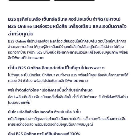
B2S ธุรกิจในเครือ เซ็นทรัล รีเทล คอร์ปอเรชั่น จำกัด (มหาชน)
B2S Online แหล่งรวมหนังสือ เครื่องเขียน และแรงบันดาลใจ
สำหรับทุกวัย
B2S Online คือร้านหนังสือและเครื่องเขียนออนไลน์ที่ครบครัน ตอบโจทย์คนรักการ
อ่านและงานเขียน ให้คุณรู้สึกเหมือนมีร้านหนังสือใกล้ฉันอยู่ในมือ ช้อปง่าย ไม่ต้อง
ออกจากบ้าน เพราะ b2s มีทั้งหนังสือหลากหลายแนวและเครื่องเขียนคุณภาพ พร้อม
สิทธิพิเศษที่ไม่ควรพลาด!
ทำไม B2S Online คือแหล่งช้อปปิ้งที่คุณไม่ควรพลาด
ไม่ว่าคุณจะเป็นนักเรียน นักศึกษา คนทำงาน B2S พร้อมให้คุณเลือกสินค้าคุณภาพได้
ตลอด 24 ชั่วโมง พร้อมโปรโมชั่นและสิทธิพิเศษมากมาย
ฟรี! ค่าจัดส่งทั่วไทย *เมื่อสั่งครบขั้นต่ำที่บริษัทกำหนด
ช้อปเพลินเกินคุ้ม! เพียงมียอดสั่งซื้อสินค้าขั้นต่ำที่บริษัทกำหนด รับสิทธิ์ส่งฟรีถึงบ้าน
ไม่ต้องจ่ายเพิ่ม
มั่นใจ หนังสือถึงมือปลอดภัย ด้วยบับเบิ้ล 3 ชั้น
หนังสือทุกเล่มจากบีทูเอสห่อด้วยบับเบิ้ลหนาแน่นถึง 3 ชั้น หมดกังวลเรื่องความเสีย
หายระหว่างจัดส่ง พร้อมส่งตรงถึงมือคุณในสภาพสมบูรณ์
ช้อป B2S Online การันตีสินค้าของแท้ 100%