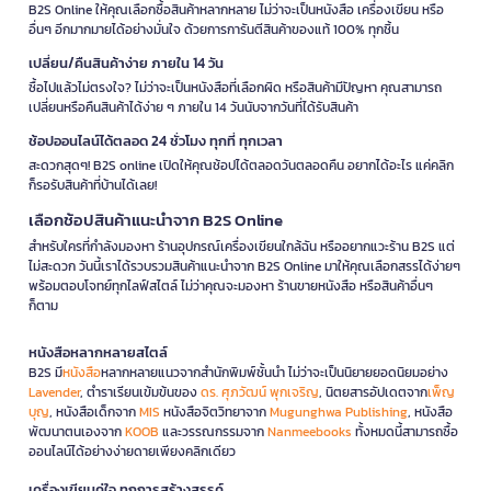
B2S Online ให้คุณเลือกซื้อสินค้าหลากหลาย ไม่ว่าจะเป็นหนังสือ เครื่องเขียน หรือ
อื่นๆ อีกมากมายได้อย่างมั่นใจ ด้วยการการันตีสินค้าของแท้ 100% ทุกชิ้น
เปลี่ยน/คืนสินค้าง่าย ภายใน 14 วัน
ซื้อไปแล้วไม่ตรงใจ? ไม่ว่าจะเป็นหนังสือที่เลือกผิด หรือสินค้ามีปัญหา คุณสามารถ
เปลี่ยนหรือคืนสินค้าได้ง่าย ๆ ภายใน 14 วันนับจากวันที่ได้รับสินค้า
ช้อปออนไลน์ได้ตลอด 24 ชั่วโมง ทุกที่ ทุกเวลา
สะดวกสุดๆ! B2S online เปิดให้คุณช้อปได้ตลอดวันตลอดคืน อยากได้อะไร แค่คลิก
ก็รอรับสินค้าที่บ้านได้เลย!
เลือกช้อปสินค้าแนะนำจาก B2S Online
สำหรับใครที่กำลังมองหา ร้านอุปกรณ์เครื่องเขียนใกล้ฉัน หรืออยากแวะร้าน B2S แต่
ไม่สะดวก วันนี้เราได้รวบรวมสินค้าแนะนำจาก B2S Online มาให้คุณเลือกสรรได้ง่ายๆ
พร้อมตอบโจทย์ทุกไลฟ์สไตล์ ไม่ว่าคุณจะมองหา ร้านขายหนังสือ หรือสินค้าอื่นๆ
ก็ตาม
หนังสือหลากหลายสไตล์
B2S มี
หนังสือ
หลากหลายแนวจากสำนักพิมพ์ชั้นนำ ไม่ว่าจะเป็นนิยายยอดนิยมอย่าง
Lavender
, ตำราเรียนเข้มข้นของ
ดร. ศุภวัฒน์ พุกเจริญ
, นิตยสารอัปเดตจาก
เพ็ญ
บุญ
, หนังสือเด็กจาก
MIS
หนังสือจิตวิทยาจาก
Mugunghwa Publishing
, หนังสือ
พัฒนาตนเองจาก
KOOB
และวรรณกรรมจาก
Nanmeebooks
ทั้งหมดนี้สามารถซื้อ
ออนไลน์ได้อย่างง่ายดายเพียงคลิกเดียว
เครื่องเขียนคู่ใจ ทุกการสร้างสรรค์