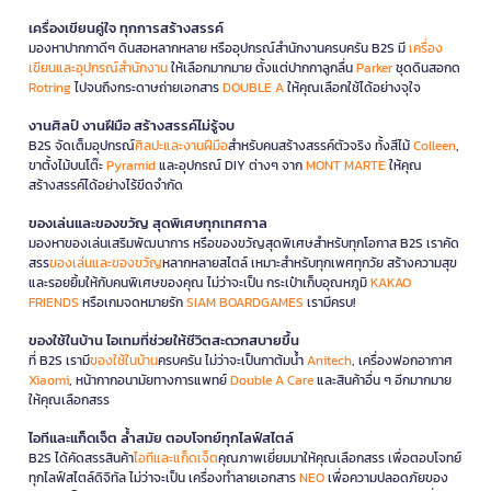
เครื่องเขียนคู่ใจ ทุกการสร้างสรรค์
มองหาปากกาดีๆ ดินสอหลากหลาย หรืออุปกรณ์สำนักงานครบครัน B2S มี
เครื่อง
เขียนและอุปกรณ์สำนักงาน
ให้เลือกมากมาย ตั้งแต่ปากกาลูกลื่น
Parker
ชุดดินสอกด
Rotring
ไปจนถึงกระดาษถ่ายเอกสาร
DOUBLE A
ให้คุณเลือกใช้ได้อย่างจุใจ
งานศิลป์ งานฝีมือ สร้างสรรค์ไม่รู้จบ
B2S จัดเต็มอุปกรณ์
ศิลปะและงานฝีมือ
สำหรับคนสร้างสรรค์ตัวจริง ทั้งสีไม้
Colleen
,
ขาตั้งไม้บนโต๊ะ
Pyramid
และอุปกรณ์ DIY ต่างๆ จาก
MONT MARTE
ให้คุณ
สร้างสรรค์ได้อย่างไร้ขีดจำกัด
ของเล่นและของขวัญ สุดพิเศษทุกเทศกาล
มองหาของเล่นเสริมพัฒนาการ หรือของขวัญสุดพิเศษสำหรับทุกโอกาส B2S เราคัด
สรร
ของเล่นและของขวัญ
หลากหลายสไตล์ เหมาะสำหรับทุกเพศทุกวัย สร้างความสุข
และรอยยิ้มให้กับคนพิเศษของคุณ ไม่ว่าจะเป็น กระเป๋าเก็บอุณหภูมิ
KAKAO
FRIENDS
หรือเกมจดหมายรัก
SIAM BOARDGAMES
เรามีครบ!
ของใช้ในบ้าน ไอเทมที่ช่วยให้ชีวิตสะดวกสบายขึ้น
ที่ B2S เรามี
ของใช้ในบ้าน
ครบครัน ไม่ว่าจะเป็นกาต้มน้ำ
Anitech
, เครื่องฟอกอากาศ
Xiaomi
, หน้ากากอนามัยทางการแพทย์
Double A Care
และสินค้าอื่น ๆ อีกมากมาย
ให้คุณเลือกสรร
ไอทีและแก็ดเจ็ต ล้ำสมัย ตอบโจทย์ทุกไลฟ์สไตล์
B2S ได้คัดสรรสินค้า
ไอทีและแก็ดเจ็ต
คุณภาพเยี่ยมมาให้คุณเลือกสรร เพื่อตอบโจทย์
ทุกไลฟ์สไตล์ดิจิทัล ไม่ว่าจะเป็น เครื่องทำลายเอกสาร
NEO
เพื่อความปลอดภัยของ