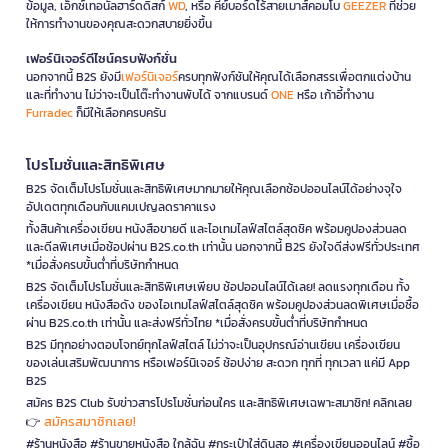
ข้อมูล, เอ็กซ์เทอนัลฮาร์ดดิสก์
WD
, หรือ คีย์บอร์ดไร้สายเมาส์คอมโบ
GEEZER
ที่ช่วย
ให้การทำงานของคุณสะดวกสบายยิ่งขึ้น
เฟอร์นิเจอร์ดีไซน์ครบฟังก์ชั่น
นอกจากนี้ B2S ยังมี
เฟอร์นิเจอร์
ครบทุกฟังก์ชันให้คุณได้เลือกสรรเพื่อตกแต่งบ้าน
และที่ทำงาน ไม่ว่าจะเป็นโต๊ะทำงานพับได้ จากแบรนด์
ONE
หรือ เก้าอี้ทำงาน
Furradec
ก็มีให้เลือกครบครัน
โปรโมชั่นและสิทธิพิเศษ
B2S จัดเต็มโปรโมชั่นและสิทธิพิเศษมากมายให้คุณเลือกช้อปออนไลน์ได้อย่างจุใจ
อัปเดตทุกเดือนกับแคมเปญลดราคาแรง
ทั้งสินค้าเครื่องเขียน หนังสือขายดี และไอเทมไลฟ์สไตล์สุดชิค พร้อมคูปองส่วนลด
และดีลพิเศษเมื่อช้อปผ่าน B2S.co.th เท่านั้น นอกจากนี้ B2S ยังใจดีส่งฟรีทั่วประเทศ
*เมื่อสั่งครบขั้นต่ำที่บริษัทกำหนด
B2S จัดเต็มโปรโมชั่นและสิทธิพิเศษเพียบ ช้อปออนไลน์ได้เลย! ลดแรงทุกเดือน ทั้ง
เครื่องเขียน หนังสือดัง ของไอเทมไลฟ์สไตล์สุดชิค พร้อมคูปองส่วนลดพิเศษเมื่อซื้อ
ผ่าน B2S.co.th เท่านั้น และส่งฟรีทั่วไทย *เมื่อสั่งครบขั้นต่ำที่บริษัทกำหนด
B2S มีทุกอย่างตอบโจทย์ทุกไลฟ์สไตล์ ไม่ว่าจะเป็นอุปกรณ์อ่านเขียน เครื่องเขียน
ของเล่นเสริมพัฒนาการ หรือเฟอร์นิเจอร์ ช้อปง่าย สะดวก ทุกที่ ทุกเวลา แค่มี App
B2S
สมัคร B2S Club รับข่าวสารโปรโมชั่นก่อนใคร และสิทธิพิเศษเฉพาะสมาชิก! คลิกเลย
สมัครสมาชิกเลย!
👉
#ร้านหนังสือ #ร้านขายหนังสือ ใกล้ฉัน #กระเป๋าใส่ดินสอ #เครื่องเขียนออนไลน์ #ซื้อ