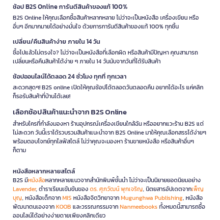
ช้อป B2S Online การันตีสินค้าของแท้ 100%
B2S Online ให้คุณเลือกซื้อสินค้าหลากหลาย ไม่ว่าจะเป็นหนังสือ เครื่องเขียน หรือ
อื่นๆ อีกมากมายได้อย่างมั่นใจ ด้วยการการันตีสินค้าของแท้ 100% ทุกชิ้น
เปลี่ยน/คืนสินค้าง่าย ภายใน 14 วัน
ซื้อไปแล้วไม่ตรงใจ? ไม่ว่าจะเป็นหนังสือที่เลือกผิด หรือสินค้ามีปัญหา คุณสามารถ
เปลี่ยนหรือคืนสินค้าได้ง่าย ๆ ภายใน 14 วันนับจากวันที่ได้รับสินค้า
ช้อปออนไลน์ได้ตลอด 24 ชั่วโมง ทุกที่ ทุกเวลา
สะดวกสุดๆ! B2S online เปิดให้คุณช้อปได้ตลอดวันตลอดคืน อยากได้อะไร แค่คลิก
ก็รอรับสินค้าที่บ้านได้เลย!
เลือกช้อปสินค้าแนะนำจาก B2S Online
สำหรับใครที่กำลังมองหา ร้านอุปกรณ์เครื่องเขียนใกล้ฉัน หรืออยากแวะร้าน B2S แต่
ไม่สะดวก วันนี้เราได้รวบรวมสินค้าแนะนำจาก B2S Online มาให้คุณเลือกสรรได้ง่ายๆ
พร้อมตอบโจทย์ทุกไลฟ์สไตล์ ไม่ว่าคุณจะมองหา ร้านขายหนังสือ หรือสินค้าอื่นๆ
ก็ตาม
หนังสือหลากหลายสไตล์
B2S มี
หนังสือ
หลากหลายแนวจากสำนักพิมพ์ชั้นนำ ไม่ว่าจะเป็นนิยายยอดนิยมอย่าง
Lavender
, ตำราเรียนเข้มข้นของ
ดร. ศุภวัฒน์ พุกเจริญ
, นิตยสารอัปเดตจาก
เพ็ญ
บุญ
, หนังสือเด็กจาก
MIS
หนังสือจิตวิทยาจาก
Mugunghwa Publishing
, หนังสือ
พัฒนาตนเองจาก
KOOB
และวรรณกรรมจาก
Nanmeebooks
ทั้งหมดนี้สามารถซื้อ
ออนไลน์ได้อย่างง่ายดายเพียงคลิกเดียว