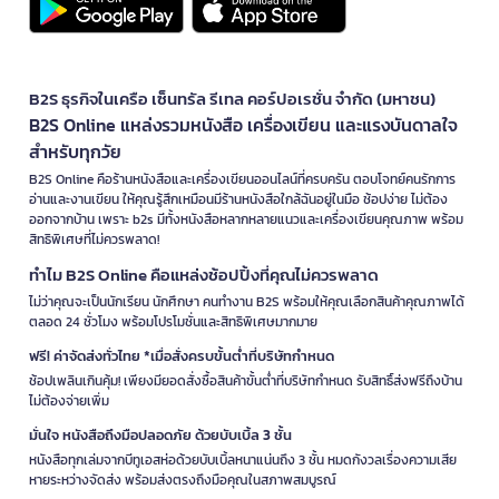
B2S ธุรกิจในเครือ เซ็นทรัล รีเทล คอร์ปอเรชั่น จำกัด (มหาชน)
B2S Online แหล่งรวมหนังสือ เครื่องเขียน และแรงบันดาลใจ
สำหรับทุกวัย
B2S Online คือร้านหนังสือและเครื่องเขียนออนไลน์ที่ครบครัน ตอบโจทย์คนรักการ
อ่านและงานเขียน ให้คุณรู้สึกเหมือนมีร้านหนังสือใกล้ฉันอยู่ในมือ ช้อปง่าย ไม่ต้อง
ออกจากบ้าน เพราะ b2s มีทั้งหนังสือหลากหลายแนวและเครื่องเขียนคุณภาพ พร้อม
สิทธิพิเศษที่ไม่ควรพลาด!
ทำไม B2S Online คือแหล่งช้อปปิ้งที่คุณไม่ควรพลาด
ไม่ว่าคุณจะเป็นนักเรียน นักศึกษา คนทำงาน B2S พร้อมให้คุณเลือกสินค้าคุณภาพได้
ตลอด 24 ชั่วโมง พร้อมโปรโมชั่นและสิทธิพิเศษมากมาย
ฟรี! ค่าจัดส่งทั่วไทย *เมื่อสั่งครบขั้นต่ำที่บริษัทกำหนด
ช้อปเพลินเกินคุ้ม! เพียงมียอดสั่งซื้อสินค้าขั้นต่ำที่บริษัทกำหนด รับสิทธิ์ส่งฟรีถึงบ้าน
ไม่ต้องจ่ายเพิ่ม
มั่นใจ หนังสือถึงมือปลอดภัย ด้วยบับเบิ้ล 3 ชั้น
หนังสือทุกเล่มจากบีทูเอสห่อด้วยบับเบิ้ลหนาแน่นถึง 3 ชั้น หมดกังวลเรื่องความเสีย
หายระหว่างจัดส่ง พร้อมส่งตรงถึงมือคุณในสภาพสมบูรณ์