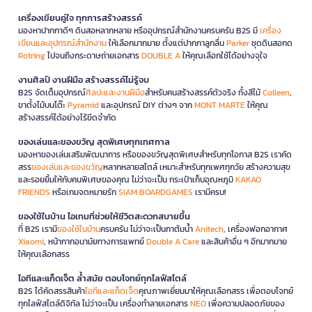
เครื่องเขียนคู่ใจ ทุกการสร้างสรรค์
มองหาปากกาดีๆ ดินสอหลากหลาย หรืออุปกรณ์สำนักงานครบครัน B2S มี
เครื่อง
เขียนและอุปกรณ์สำนักงาน
ให้เลือกมากมาย ตั้งแต่ปากกาลูกลื่น
Parker
ชุดดินสอกด
Rotring
ไปจนถึงกระดาษถ่ายเอกสาร
DOUBLE A
ให้คุณเลือกใช้ได้อย่างจุใจ
งานศิลป์ งานฝีมือ สร้างสรรค์ไม่รู้จบ
B2S จัดเต็มอุปกรณ์
ศิลปะและงานฝีมือ
สำหรับคนสร้างสรรค์ตัวจริง ทั้งสีไม้
Colleen
,
ขาตั้งไม้บนโต๊ะ
Pyramid
และอุปกรณ์ DIY ต่างๆ จาก
MONT MARTE
ให้คุณ
สร้างสรรค์ได้อย่างไร้ขีดจำกัด
ของเล่นและของขวัญ สุดพิเศษทุกเทศกาล
มองหาของเล่นเสริมพัฒนาการ หรือของขวัญสุดพิเศษสำหรับทุกโอกาส B2S เราคัด
สรร
ของเล่นและของขวัญ
หลากหลายสไตล์ เหมาะสำหรับทุกเพศทุกวัย สร้างความสุข
และรอยยิ้มให้กับคนพิเศษของคุณ ไม่ว่าจะเป็น กระเป๋าเก็บอุณหภูมิ
KAKAO
FRIENDS
หรือเกมจดหมายรัก
SIAM BOARDGAMES
เรามีครบ!
ของใช้ในบ้าน ไอเทมที่ช่วยให้ชีวิตสะดวกสบายขึ้น
ที่ B2S เรามี
ของใช้ในบ้าน
ครบครัน ไม่ว่าจะเป็นกาต้มน้ำ
Anitech
, เครื่องฟอกอากาศ
Xiaomi
, หน้ากากอนามัยทางการแพทย์
Double A Care
และสินค้าอื่น ๆ อีกมากมาย
ให้คุณเลือกสรร
ไอทีและแก็ดเจ็ต ล้ำสมัย ตอบโจทย์ทุกไลฟ์สไตล์
B2S ได้คัดสรรสินค้า
ไอทีและแก็ดเจ็ต
คุณภาพเยี่ยมมาให้คุณเลือกสรร เพื่อตอบโจทย์
ทุกไลฟ์สไตล์ดิจิทัล ไม่ว่าจะเป็น เครื่องทำลายเอกสาร
NEO
เพื่อความปลอดภัยของ