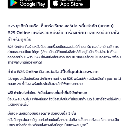
B2S ธุรกิจในเครือ เซ็นทรัล รีเทล คอร์ปอเรชั่น จำกัด (มหาชน)
B2S Online แหล่งรวมหนังสือ เครื่องเขียน และแรงบันดาลใจ
สำหรับทุกวัย
B2S Online คือร้านหนังสือและเครื่องเขียนออนไลน์ที่ครบครัน ตอบโจทย์คนรักการ
อ่านและงานเขียน ให้คุณรู้สึกเหมือนมีร้านหนังสือใกล้ฉันอยู่ในมือ ช้อปง่าย ไม่ต้อง
ออกจากบ้าน เพราะ b2s มีทั้งหนังสือหลากหลายแนวและเครื่องเขียนคุณภาพ พร้อม
สิทธิพิเศษที่ไม่ควรพลาด!
ทำไม B2S Online คือแหล่งช้อปปิ้งที่คุณไม่ควรพลาด
ไม่ว่าคุณจะเป็นนักเรียน นักศึกษา คนทำงาน B2S พร้อมให้คุณเลือกสินค้าคุณภาพได้
ตลอด 24 ชั่วโมง พร้อมโปรโมชั่นและสิทธิพิเศษมากมาย
ฟรี! ค่าจัดส่งทั่วไทย *เมื่อสั่งครบขั้นต่ำที่บริษัทกำหนด
ช้อปเพลินเกินคุ้ม! เพียงมียอดสั่งซื้อสินค้าขั้นต่ำที่บริษัทกำหนด รับสิทธิ์ส่งฟรีถึงบ้าน
ไม่ต้องจ่ายเพิ่ม
มั่นใจ หนังสือถึงมือปลอดภัย ด้วยบับเบิ้ล 3 ชั้น
หนังสือทุกเล่มจากบีทูเอสห่อด้วยบับเบิ้ลหนาแน่นถึง 3 ชั้น หมดกังวลเรื่องความเสีย
หายระหว่างจัดส่ง พร้อมส่งตรงถึงมือคุณในสภาพสมบูรณ์