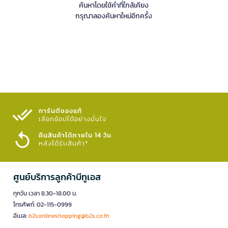
ค้นหาโดยใช้คำที่ใกล้เคียง
กรุณาลองค้นหาใหม่อีกครั้ง
การันตีของแท้
เลือกช้อปได้อย่างมั่นใจ​
คืนสินค้าได้ภายใน 14 วัน
หลังได้รับสินค้า*
ศูนย์บริการลูกค้าบีทูเอส
ทุกวัน เวลา 8.30-18.00 น.
โทรศัพท์: 02-115-0999
อีเมล:
b2sonlineshopping@b2s.co.th