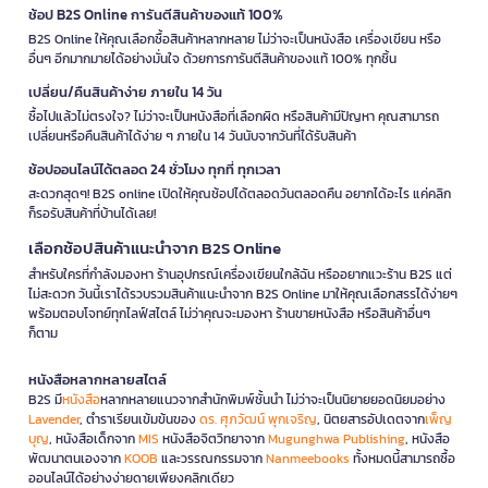
ช้อป B2S Online การันตีสินค้าของแท้ 100%
B2S Online ให้คุณเลือกซื้อสินค้าหลากหลาย ไม่ว่าจะเป็นหนังสือ เครื่องเขียน หรือ
อื่นๆ อีกมากมายได้อย่างมั่นใจ ด้วยการการันตีสินค้าของแท้ 100% ทุกชิ้น
เปลี่ยน/คืนสินค้าง่าย ภายใน 14 วัน
ซื้อไปแล้วไม่ตรงใจ? ไม่ว่าจะเป็นหนังสือที่เลือกผิด หรือสินค้ามีปัญหา คุณสามารถ
เปลี่ยนหรือคืนสินค้าได้ง่าย ๆ ภายใน 14 วันนับจากวันที่ได้รับสินค้า
ช้อปออนไลน์ได้ตลอด 24 ชั่วโมง ทุกที่ ทุกเวลา
สะดวกสุดๆ! B2S online เปิดให้คุณช้อปได้ตลอดวันตลอดคืน อยากได้อะไร แค่คลิก
ก็รอรับสินค้าที่บ้านได้เลย!
เลือกช้อปสินค้าแนะนำจาก B2S Online
สำหรับใครที่กำลังมองหา ร้านอุปกรณ์เครื่องเขียนใกล้ฉัน หรืออยากแวะร้าน B2S แต่
ไม่สะดวก วันนี้เราได้รวบรวมสินค้าแนะนำจาก B2S Online มาให้คุณเลือกสรรได้ง่ายๆ
พร้อมตอบโจทย์ทุกไลฟ์สไตล์ ไม่ว่าคุณจะมองหา ร้านขายหนังสือ หรือสินค้าอื่นๆ
ก็ตาม
หนังสือหลากหลายสไตล์
B2S มี
หนังสือ
หลากหลายแนวจากสำนักพิมพ์ชั้นนำ ไม่ว่าจะเป็นนิยายยอดนิยมอย่าง
Lavender
, ตำราเรียนเข้มข้นของ
ดร. ศุภวัฒน์ พุกเจริญ
, นิตยสารอัปเดตจาก
เพ็ญ
บุญ
, หนังสือเด็กจาก
MIS
หนังสือจิตวิทยาจาก
Mugunghwa Publishing
, หนังสือ
พัฒนาตนเองจาก
KOOB
และวรรณกรรมจาก
Nanmeebooks
ทั้งหมดนี้สามารถซื้อ
ออนไลน์ได้อย่างง่ายดายเพียงคลิกเดียว