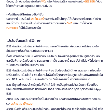
ข้อมูล, เอ็กซ์เทอนัลฮาร์ดดิสก์
WD
, หรือ คีย์บอร์ดไร้สายเมาส์คอมโบ
GEEZER
ที่ช่วย
ให้การทำงานของคุณสะดวกสบายยิ่งขึ้น
เฟอร์นิเจอร์ดีไซน์ครบฟังก์ชั่น
นอกจากนี้ B2S ยังมี
เฟอร์นิเจอร์
ครบทุกฟังก์ชันให้คุณได้เลือกสรรเพื่อตกแต่งบ้าน
และที่ทำงาน ไม่ว่าจะเป็นโต๊ะทำงานพับได้ จากแบรนด์
ONE
หรือ เก้าอี้ทำงาน
Furradec
ก็มีให้เลือกครบครัน
โปรโมชั่นและสิทธิพิเศษ
B2S จัดเต็มโปรโมชั่นและสิทธิพิเศษมากมายให้คุณเลือกช้อปออนไลน์ได้อย่างจุใจ
อัปเดตทุกเดือนกับแคมเปญลดราคาแรง
ทั้งสินค้าเครื่องเขียน หนังสือขายดี และไอเทมไลฟ์สไตล์สุดชิค พร้อมคูปองส่วนลด
และดีลพิเศษเมื่อช้อปผ่าน B2S.co.th เท่านั้น นอกจากนี้ B2S ยังใจดีส่งฟรีทั่วประเทศ
*เมื่อสั่งครบขั้นต่ำที่บริษัทกำหนด
B2S จัดเต็มโปรโมชั่นและสิทธิพิเศษเพียบ ช้อปออนไลน์ได้เลย! ลดแรงทุกเดือน ทั้ง
เครื่องเขียน หนังสือดัง ของไอเทมไลฟ์สไตล์สุดชิค พร้อมคูปองส่วนลดพิเศษเมื่อซื้อ
ผ่าน B2S.co.th เท่านั้น และส่งฟรีทั่วไทย *เมื่อสั่งครบขั้นต่ำที่บริษัทกำหนด
B2S มีทุกอย่างตอบโจทย์ทุกไลฟ์สไตล์ ไม่ว่าจะเป็นอุปกรณ์อ่านเขียน เครื่องเขียน
ของเล่นเสริมพัฒนาการ หรือเฟอร์นิเจอร์ ช้อปง่าย สะดวก ทุกที่ ทุกเวลา แค่มี App
B2S
สมัคร B2S Club รับข่าวสารโปรโมชั่นก่อนใคร และสิทธิพิเศษเฉพาะสมาชิก! คลิกเลย
สมัครสมาชิกเลย!
👉
#ร้านหนังสือ #ร้านขายหนังสือ ใกล้ฉัน #กระเป๋าใส่ดินสอ #เครื่องเขียนออนไลน์ #ซื้อ