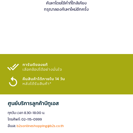
ค้นหาโดยใช้คำที่ใกล้เคียง
กรุณาลองค้นหาใหม่อีกครั้ง
การันตีของแท้
เลือกช้อปได้อย่างมั่นใจ​
คืนสินค้าได้ภายใน 14 วัน
หลังได้รับสินค้า*
ศูนย์บริการลูกค้าบีทูเอส
ทุกวัน เวลา 8.30-18.00 น.
โทรศัพท์: 02-115-0999
อีเมล:
b2sonlineshopping@b2s.co.th