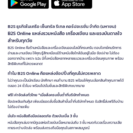
B2S ธุรกิจในเครือ เซ็นทรัล รีเทล คอร์ปอเรชั่น จำกัด (มหาชน)
B2S Online แหล่งรวมหนังสือ เครื่องเขียน และแรงบันดาลใจ
สำหรับทุกวัย
B2S Online คือร้านหนังสือและเครื่องเขียนออนไลน์ที่ครบครัน ตอบโจทย์คนรักการ
อ่านและงานเขียน ให้คุณรู้สึกเหมือนมีร้านหนังสือใกล้ฉันอยู่ในมือ ช้อปง่าย ไม่ต้อง
ออกจากบ้าน เพราะ b2s มีทั้งหนังสือหลากหลายแนวและเครื่องเขียนคุณภาพ พร้อม
สิทธิพิเศษที่ไม่ควรพลาด!
ทำไม B2S Online คือแหล่งช้อปปิ้งที่คุณไม่ควรพลาด
ไม่ว่าคุณจะเป็นนักเรียน นักศึกษา คนทำงาน B2S พร้อมให้คุณเลือกสินค้าคุณภาพได้
ตลอด 24 ชั่วโมง พร้อมโปรโมชั่นและสิทธิพิเศษมากมาย
ฟรี! ค่าจัดส่งทั่วไทย *เมื่อสั่งครบขั้นต่ำที่บริษัทกำหนด
ช้อปเพลินเกินคุ้ม! เพียงมียอดสั่งซื้อสินค้าขั้นต่ำที่บริษัทกำหนด รับสิทธิ์ส่งฟรีถึงบ้าน
ไม่ต้องจ่ายเพิ่ม
มั่นใจ หนังสือถึงมือปลอดภัย ด้วยบับเบิ้ล 3 ชั้น
หนังสือทุกเล่มจากบีทูเอสห่อด้วยบับเบิ้ลหนาแน่นถึง 3 ชั้น หมดกังวลเรื่องความเสีย
หายระหว่างจัดส่ง พร้อมส่งตรงถึงมือคุณในสภาพสมบูรณ์