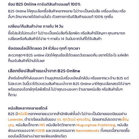
ช้อป B2S Online การันตีสินค้าของแท้ 100%
B2S Online ให้คุณเลือกซื้อสินค้าหลากหลาย ไม่ว่าจะเป็นหนังสือ เครื่องเขียน หรือ
อื่นๆ อีกมากมายได้อย่างมั่นใจ ด้วยการการันตีสินค้าของแท้ 100% ทุกชิ้น
เปลี่ยน/คืนสินค้าง่าย ภายใน 14 วัน
ซื้อไปแล้วไม่ตรงใจ? ไม่ว่าจะเป็นหนังสือที่เลือกผิด หรือสินค้ามีปัญหา คุณสามารถ
เปลี่ยนหรือคืนสินค้าได้ง่าย ๆ ภายใน 14 วันนับจากวันที่ได้รับสินค้า
ช้อปออนไลน์ได้ตลอด 24 ชั่วโมง ทุกที่ ทุกเวลา
สะดวกสุดๆ! B2S online เปิดให้คุณช้อปได้ตลอดวันตลอดคืน อยากได้อะไร แค่คลิก
ก็รอรับสินค้าที่บ้านได้เลย!
เลือกช้อปสินค้าแนะนำจาก B2S Online
สำหรับใครที่กำลังมองหา ร้านอุปกรณ์เครื่องเขียนใกล้ฉัน หรืออยากแวะร้าน B2S แต่
ไม่สะดวก วันนี้เราได้รวบรวมสินค้าแนะนำจาก B2S Online มาให้คุณเลือกสรรได้ง่ายๆ
พร้อมตอบโจทย์ทุกไลฟ์สไตล์ ไม่ว่าคุณจะมองหา ร้านขายหนังสือ หรือสินค้าอื่นๆ
ก็ตาม
หนังสือหลากหลายสไตล์
B2S มี
หนังสือ
หลากหลายแนวจากสำนักพิมพ์ชั้นนำ ไม่ว่าจะเป็นนิยายยอดนิยมอย่าง
Lavender
, ตำราเรียนเข้มข้นของ
ดร. ศุภวัฒน์ พุกเจริญ
, นิตยสารอัปเดตจาก
เพ็ญ
บุญ
, หนังสือเด็กจาก
MIS
หนังสือจิตวิทยาจาก
Mugunghwa Publishing
, หนังสือ
พัฒนาตนเองจาก
KOOB
และวรรณกรรมจาก
Nanmeebooks
ทั้งหมดนี้สามารถซื้อ
ออนไลน์ได้อย่างง่ายดายเพียงคลิกเดียว