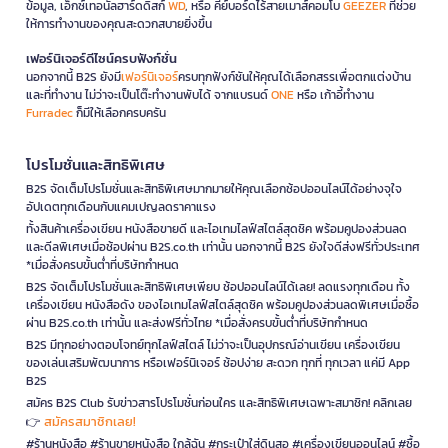
ข้อมูล, เอ็กซ์เทอนัลฮาร์ดดิสก์
WD
, หรือ คีย์บอร์ดไร้สายเมาส์คอมโบ
GEEZER
ที่ช่วย
ให้การทำงานของคุณสะดวกสบายยิ่งขึ้น
เฟอร์นิเจอร์ดีไซน์ครบฟังก์ชั่น
นอกจากนี้ B2S ยังมี
เฟอร์นิเจอร์
ครบทุกฟังก์ชันให้คุณได้เลือกสรรเพื่อตกแต่งบ้าน
และที่ทำงาน ไม่ว่าจะเป็นโต๊ะทำงานพับได้ จากแบรนด์
ONE
หรือ เก้าอี้ทำงาน
Furradec
ก็มีให้เลือกครบครัน
โปรโมชั่นและสิทธิพิเศษ
B2S จัดเต็มโปรโมชั่นและสิทธิพิเศษมากมายให้คุณเลือกช้อปออนไลน์ได้อย่างจุใจ
อัปเดตทุกเดือนกับแคมเปญลดราคาแรง
ทั้งสินค้าเครื่องเขียน หนังสือขายดี และไอเทมไลฟ์สไตล์สุดชิค พร้อมคูปองส่วนลด
และดีลพิเศษเมื่อช้อปผ่าน B2S.co.th เท่านั้น นอกจากนี้ B2S ยังใจดีส่งฟรีทั่วประเทศ
*เมื่อสั่งครบขั้นต่ำที่บริษัทกำหนด
B2S จัดเต็มโปรโมชั่นและสิทธิพิเศษเพียบ ช้อปออนไลน์ได้เลย! ลดแรงทุกเดือน ทั้ง
เครื่องเขียน หนังสือดัง ของไอเทมไลฟ์สไตล์สุดชิค พร้อมคูปองส่วนลดพิเศษเมื่อซื้อ
ผ่าน B2S.co.th เท่านั้น และส่งฟรีทั่วไทย *เมื่อสั่งครบขั้นต่ำที่บริษัทกำหนด
B2S มีทุกอย่างตอบโจทย์ทุกไลฟ์สไตล์ ไม่ว่าจะเป็นอุปกรณ์อ่านเขียน เครื่องเขียน
ของเล่นเสริมพัฒนาการ หรือเฟอร์นิเจอร์ ช้อปง่าย สะดวก ทุกที่ ทุกเวลา แค่มี App
B2S
สมัคร B2S Club รับข่าวสารโปรโมชั่นก่อนใคร และสิทธิพิเศษเฉพาะสมาชิก! คลิกเลย
สมัครสมาชิกเลย!
👉
#ร้านหนังสือ #ร้านขายหนังสือ ใกล้ฉัน #กระเป๋าใส่ดินสอ #เครื่องเขียนออนไลน์ #ซื้อ