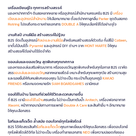
เครื่องเขียนคู่ใจ ทุกการสร้างสรรค์
มองหาปากกาดีๆ ดินสอหลากหลาย หรืออุปกรณ์สำนักงานครบครัน B2S มี
เครื่อง
เขียนและอุปกรณ์สำนักงาน
ให้เลือกมากมาย ตั้งแต่ปากกาลูกลื่น
Parker
ชุดดินสอกด
Rotring
ไปจนถึงกระดาษถ่ายเอกสาร
DOUBLE A
ให้คุณเลือกใช้ได้อย่างจุใจ
งานศิลป์ งานฝีมือ สร้างสรรค์ไม่รู้จบ
B2S จัดเต็มอุปกรณ์
ศิลปะและงานฝีมือ
สำหรับคนสร้างสรรค์ตัวจริง ทั้งสีไม้
Colleen
,
ขาตั้งไม้บนโต๊ะ
Pyramid
และอุปกรณ์ DIY ต่างๆ จาก
MONT MARTE
ให้คุณ
สร้างสรรค์ได้อย่างไร้ขีดจำกัด
ของเล่นและของขวัญ สุดพิเศษทุกเทศกาล
มองหาของเล่นเสริมพัฒนาการ หรือของขวัญสุดพิเศษสำหรับทุกโอกาส B2S เราคัด
สรร
ของเล่นและของขวัญ
หลากหลายสไตล์ เหมาะสำหรับทุกเพศทุกวัย สร้างความสุข
และรอยยิ้มให้กับคนพิเศษของคุณ ไม่ว่าจะเป็น กระเป๋าเก็บอุณหภูมิ
KAKAO
FRIENDS
หรือเกมจดหมายรัก
SIAM BOARDGAMES
เรามีครบ!
ของใช้ในบ้าน ไอเทมที่ช่วยให้ชีวิตสะดวกสบายขึ้น
ที่ B2S เรามี
ของใช้ในบ้าน
ครบครัน ไม่ว่าจะเป็นกาต้มน้ำ
Anitech
, เครื่องฟอกอากาศ
Xiaomi
, หน้ากากอนามัยทางการแพทย์
Double A Care
และสินค้าอื่น ๆ อีกมากมาย
ให้คุณเลือกสรร
ไอทีและแก็ดเจ็ต ล้ำสมัย ตอบโจทย์ทุกไลฟ์สไตล์
B2S ได้คัดสรรสินค้า
ไอทีและแก็ดเจ็ต
คุณภาพเยี่ยมมาให้คุณเลือกสรร เพื่อตอบโจทย์
ทุกไลฟ์สไตล์ดิจิทัล ไม่ว่าจะเป็น เครื่องทำลายเอกสาร
NEO
เพื่อความปลอดภัยของ