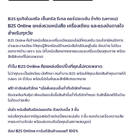
B2S ธุรกิจในเครือ เซ็นทรัล รีเทล คอร์ปอเรชั่น จำกัด (มหาชน)
B2S Online แหล่งรวมหนังสือ เครื่องเขียน และแรงบันดาลใจ
สำหรับทุกวัย
B2S Online คือร้านหนังสือและเครื่องเขียนออนไลน์ที่ครบครัน ตอบโจทย์คนรักการ
อ่านและงานเขียน ให้คุณรู้สึกเหมือนมีร้านหนังสือใกล้ฉันอยู่ในมือ ช้อปง่าย ไม่ต้อง
ออกจากบ้าน เพราะ b2s มีทั้งหนังสือหลากหลายแนวและเครื่องเขียนคุณภาพ พร้อม
สิทธิพิเศษที่ไม่ควรพลาด!
ทำไม B2S Online คือแหล่งช้อปปิ้งที่คุณไม่ควรพลาด
ไม่ว่าคุณจะเป็นนักเรียน นักศึกษา คนทำงาน B2S พร้อมให้คุณเลือกสินค้าคุณภาพได้
ตลอด 24 ชั่วโมง พร้อมโปรโมชั่นและสิทธิพิเศษมากมาย
ฟรี! ค่าจัดส่งทั่วไทย *เมื่อสั่งครบขั้นต่ำที่บริษัทกำหนด
ช้อปเพลินเกินคุ้ม! เพียงมียอดสั่งซื้อสินค้าขั้นต่ำที่บริษัทกำหนด รับสิทธิ์ส่งฟรีถึงบ้าน
ไม่ต้องจ่ายเพิ่ม
มั่นใจ หนังสือถึงมือปลอดภัย ด้วยบับเบิ้ล 3 ชั้น
หนังสือทุกเล่มจากบีทูเอสห่อด้วยบับเบิ้ลหนาแน่นถึง 3 ชั้น หมดกังวลเรื่องความเสีย
หายระหว่างจัดส่ง พร้อมส่งตรงถึงมือคุณในสภาพสมบูรณ์
ช้อป B2S Online การันตีสินค้าของแท้ 100%