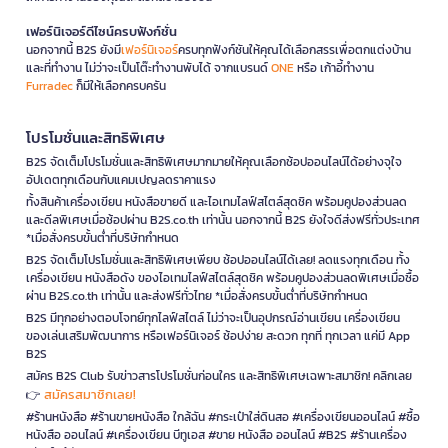
เฟอร์นิเจอร์ดีไซน์ครบฟังก์ชั่น
นอกจากนี้ B2S ยังมี
เฟอร์นิเจอร์
ครบทุกฟังก์ชันให้คุณได้เลือกสรรเพื่อตกแต่งบ้าน
และที่ทำงาน ไม่ว่าจะเป็นโต๊ะทำงานพับได้ จากแบรนด์
ONE
หรือ เก้าอี้ทำงาน
Furradec
ก็มีให้เลือกครบครัน
โปรโมชั่นและสิทธิพิเศษ
B2S จัดเต็มโปรโมชั่นและสิทธิพิเศษมากมายให้คุณเลือกช้อปออนไลน์ได้อย่างจุใจ
อัปเดตทุกเดือนกับแคมเปญลดราคาแรง
ทั้งสินค้าเครื่องเขียน หนังสือขายดี และไอเทมไลฟ์สไตล์สุดชิค พร้อมคูปองส่วนลด
และดีลพิเศษเมื่อช้อปผ่าน B2S.co.th เท่านั้น นอกจากนี้ B2S ยังใจดีส่งฟรีทั่วประเทศ
*เมื่อสั่งครบขั้นต่ำที่บริษัทกำหนด
B2S จัดเต็มโปรโมชั่นและสิทธิพิเศษเพียบ ช้อปออนไลน์ได้เลย! ลดแรงทุกเดือน ทั้ง
เครื่องเขียน หนังสือดัง ของไอเทมไลฟ์สไตล์สุดชิค พร้อมคูปองส่วนลดพิเศษเมื่อซื้อ
ผ่าน B2S.co.th เท่านั้น และส่งฟรีทั่วไทย *เมื่อสั่งครบขั้นต่ำที่บริษัทกำหนด
B2S มีทุกอย่างตอบโจทย์ทุกไลฟ์สไตล์ ไม่ว่าจะเป็นอุปกรณ์อ่านเขียน เครื่องเขียน
ของเล่นเสริมพัฒนาการ หรือเฟอร์นิเจอร์ ช้อปง่าย สะดวก ทุกที่ ทุกเวลา แค่มี App
B2S
สมัคร B2S Club รับข่าวสารโปรโมชั่นก่อนใคร และสิทธิพิเศษเฉพาะสมาชิก! คลิกเลย
สมัครสมาชิกเลย!
👉
#ร้านหนังสือ #ร้านขายหนังสือ ใกล้ฉัน #กระเป๋าใส่ดินสอ #เครื่องเขียนออนไลน์ #ซื้อ
หนังสือ ออนไลน์ #เครื่องเขียน บีทูเอส #ขาย หนังสือ ออนไลน์ #B2S #ร้านเครื่อง