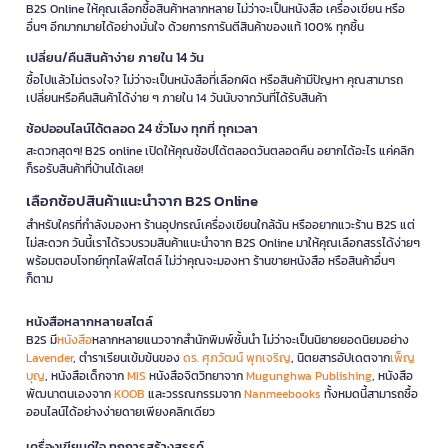
B2S Online ให้คุณเลือกซื้อสินค้าหลากหลาย ไม่ว่าจะเป็นหนังสือ เครื่องเขียน หรือ
อื่นๆ อีกมากมายได้อย่างมั่นใจ ด้วยการการันตีสินค้าของแท้ 100% ทุกชิ้น
เปลี่ยน/คืนสินค้าง่าย ภายใน 14 วัน
ซื้อไปแล้วไม่ตรงใจ? ไม่ว่าจะเป็นหนังสือที่เลือกผิด หรือสินค้ามีปัญหา คุณสามารถ
เปลี่ยนหรือคืนสินค้าได้ง่าย ๆ ภายใน 14 วันนับจากวันที่ได้รับสินค้า
ช้อปออนไลน์ได้ตลอด 24 ชั่วโมง ทุกที่ ทุกเวลา
สะดวกสุดๆ! B2S online เปิดให้คุณช้อปได้ตลอดวันตลอดคืน อยากได้อะไร แค่คลิก
ก็รอรับสินค้าที่บ้านได้เลย!
เลือกช้อปสินค้าแนะนำจาก B2S Online
สำหรับใครที่กำลังมองหา ร้านอุปกรณ์เครื่องเขียนใกล้ฉัน หรืออยากแวะร้าน B2S แต่
ไม่สะดวก วันนี้เราได้รวบรวมสินค้าแนะนำจาก B2S Online มาให้คุณเลือกสรรได้ง่ายๆ
พร้อมตอบโจทย์ทุกไลฟ์สไตล์ ไม่ว่าคุณจะมองหา ร้านขายหนังสือ หรือสินค้าอื่นๆ
ก็ตาม
หนังสือหลากหลายสไตล์
B2S มี
หนังสือ
หลากหลายแนวจากสำนักพิมพ์ชั้นนำ ไม่ว่าจะเป็นนิยายยอดนิยมอย่าง
Lavender
, ตำราเรียนเข้มข้นของ
ดร. ศุภวัฒน์ พุกเจริญ
, นิตยสารอัปเดตจาก
เพ็ญ
บุญ
, หนังสือเด็กจาก
MIS
หนังสือจิตวิทยาจาก
Mugunghwa Publishing
, หนังสือ
พัฒนาตนเองจาก
KOOB
และวรรณกรรมจาก
Nanmeebooks
ทั้งหมดนี้สามารถซื้อ
ออนไลน์ได้อย่างง่ายดายเพียงคลิกเดียว
เครื่องเขียนคู่ใจ ทุกการสร้างสรรค์