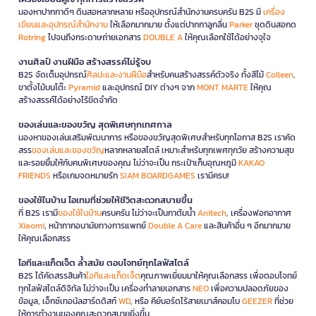
มองหาปากกาดีๆ ดินสอหลากหลาย หรืออุปกรณ์สำนักงานครบครัน B2S มี
เครื่อง
เขียนและอุปกรณ์สำนักงาน
ให้เลือกมากมาย ตั้งแต่ปากกาลูกลื่น
Parker
ชุดดินสอกด
Rotring
ไปจนถึงกระดาษถ่ายเอกสาร
DOUBLE A
ให้คุณเลือกใช้ได้อย่างจุใจ
งานศิลป์ งานฝีมือ สร้างสรรค์ไม่รู้จบ
B2S จัดเต็มอุปกรณ์
ศิลปะและงานฝีมือ
สำหรับคนสร้างสรรค์ตัวจริง ทั้งสีไม้
Colleen
,
ขาตั้งไม้บนโต๊ะ
Pyramid
และอุปกรณ์ DIY ต่างๆ จาก
MONT MARTE
ให้คุณ
สร้างสรรค์ได้อย่างไร้ขีดจำกัด
ของเล่นและของขวัญ สุดพิเศษทุกเทศกาล
มองหาของเล่นเสริมพัฒนาการ หรือของขวัญสุดพิเศษสำหรับทุกโอกาส B2S เราคัด
สรร
ของเล่นและของขวัญ
หลากหลายสไตล์ เหมาะสำหรับทุกเพศทุกวัย สร้างความสุข
และรอยยิ้มให้กับคนพิเศษของคุณ ไม่ว่าจะเป็น กระเป๋าเก็บอุณหภูมิ
KAKAO
FRIENDS
หรือเกมจดหมายรัก
SIAM BOARDGAMES
เรามีครบ!
ของใช้ในบ้าน ไอเทมที่ช่วยให้ชีวิตสะดวกสบายขึ้น
ที่ B2S เรามี
ของใช้ในบ้าน
ครบครัน ไม่ว่าจะเป็นกาต้มน้ำ
Anitech
, เครื่องฟอกอากาศ
Xiaomi
, หน้ากากอนามัยทางการแพทย์
Double A Care
และสินค้าอื่น ๆ อีกมากมาย
ให้คุณเลือกสรร
ไอทีและแก็ดเจ็ต ล้ำสมัย ตอบโจทย์ทุกไลฟ์สไตล์
B2S ได้คัดสรรสินค้า
ไอทีและแก็ดเจ็ต
คุณภาพเยี่ยมมาให้คุณเลือกสรร เพื่อตอบโจทย์
ทุกไลฟ์สไตล์ดิจิทัล ไม่ว่าจะเป็น เครื่องทำลายเอกสาร
NEO
เพื่อความปลอดภัยของ
ข้อมูล, เอ็กซ์เทอนัลฮาร์ดดิสก์
WD
, หรือ คีย์บอร์ดไร้สายเมาส์คอมโบ
GEEZER
ที่ช่วย
ให้การทำงานของคุณสะดวกสบายยิ่งขึ้น