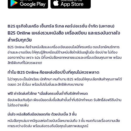
B2S ธุรกิจในเครือ เซ็นทรัล รีเทล คอร์ปอเรชั่น จำกัด (มหาชน)
B2S Online แหล่งรวมหนังสือ เครื่องเขียน และแรงบันดาลใจ
สำหรับทุกวัย
B2S Online คือร้านหนังสือและเครื่องเขียนออนไลน์ที่ครบครัน ตอบโจทย์คนรักการ
อ่านและงานเขียน ให้คุณรู้สึกเหมือนมีร้านหนังสือใกล้ฉันอยู่ในมือ ช้อปง่าย ไม่ต้อง
ออกจากบ้าน เพราะ b2s มีทั้งหนังสือหลากหลายแนวและเครื่องเขียนคุณภาพ พร้อม
สิทธิพิเศษที่ไม่ควรพลาด!
ทำไม B2S Online คือแหล่งช้อปปิ้งที่คุณไม่ควรพลาด
ไม่ว่าคุณจะเป็นนักเรียน นักศึกษา คนทำงาน B2S พร้อมให้คุณเลือกสินค้าคุณภาพได้
ตลอด 24 ชั่วโมง พร้อมโปรโมชั่นและสิทธิพิเศษมากมาย
ฟรี! ค่าจัดส่งทั่วไทย *เมื่อสั่งครบขั้นต่ำที่บริษัทกำหนด
ช้อปเพลินเกินคุ้ม! เพียงมียอดสั่งซื้อสินค้าขั้นต่ำที่บริษัทกำหนด รับสิทธิ์ส่งฟรีถึงบ้าน
ไม่ต้องจ่ายเพิ่ม
มั่นใจ หนังสือถึงมือปลอดภัย ด้วยบับเบิ้ล 3 ชั้น
หนังสือทุกเล่มจากบีทูเอสห่อด้วยบับเบิ้ลหนาแน่นถึง 3 ชั้น หมดกังวลเรื่องความเสีย
หายระหว่างจัดส่ง พร้อมส่งตรงถึงมือคุณในสภาพสมบูรณ์