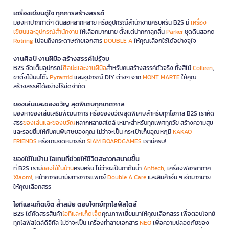
เครื่องเขียนคู่ใจ ทุกการสร้างสรรค์
มองหาปากกาดีๆ ดินสอหลากหลาย หรืออุปกรณ์สำนักงานครบครัน B2S มี
เครื่อง
เขียนและอุปกรณ์สำนักงาน
ให้เลือกมากมาย ตั้งแต่ปากกาลูกลื่น
Parker
ชุดดินสอกด
Rotring
ไปจนถึงกระดาษถ่ายเอกสาร
DOUBLE A
ให้คุณเลือกใช้ได้อย่างจุใจ
งานศิลป์ งานฝีมือ สร้างสรรค์ไม่รู้จบ
B2S จัดเต็มอุปกรณ์
ศิลปะและงานฝีมือ
สำหรับคนสร้างสรรค์ตัวจริง ทั้งสีไม้
Colleen
,
ขาตั้งไม้บนโต๊ะ
Pyramid
และอุปกรณ์ DIY ต่างๆ จาก
MONT MARTE
ให้คุณ
สร้างสรรค์ได้อย่างไร้ขีดจำกัด
ของเล่นและของขวัญ สุดพิเศษทุกเทศกาล
มองหาของเล่นเสริมพัฒนาการ หรือของขวัญสุดพิเศษสำหรับทุกโอกาส B2S เราคัด
สรร
ของเล่นและของขวัญ
หลากหลายสไตล์ เหมาะสำหรับทุกเพศทุกวัย สร้างความสุข
และรอยยิ้มให้กับคนพิเศษของคุณ ไม่ว่าจะเป็น กระเป๋าเก็บอุณหภูมิ
KAKAO
FRIENDS
หรือเกมจดหมายรัก
SIAM BOARDGAMES
เรามีครบ!
ของใช้ในบ้าน ไอเทมที่ช่วยให้ชีวิตสะดวกสบายขึ้น
ที่ B2S เรามี
ของใช้ในบ้าน
ครบครัน ไม่ว่าจะเป็นกาต้มน้ำ
Anitech
, เครื่องฟอกอากาศ
Xiaomi
, หน้ากากอนามัยทางการแพทย์
Double A Care
และสินค้าอื่น ๆ อีกมากมาย
ให้คุณเลือกสรร
ไอทีและแก็ดเจ็ต ล้ำสมัย ตอบโจทย์ทุกไลฟ์สไตล์
B2S ได้คัดสรรสินค้า
ไอทีและแก็ดเจ็ต
คุณภาพเยี่ยมมาให้คุณเลือกสรร เพื่อตอบโจทย์
ทุกไลฟ์สไตล์ดิจิทัล ไม่ว่าจะเป็น เครื่องทำลายเอกสาร
NEO
เพื่อความปลอดภัยของ