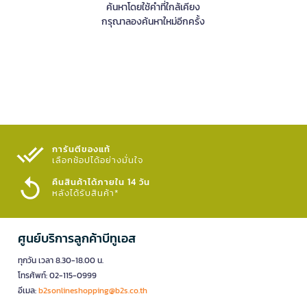
ค้นหาโดยใช้คำที่ใกล้เคียง
กรุณาลองค้นหาใหม่อีกครั้ง
การันตีของแท้
เลือกช้อปได้อย่างมั่นใจ​
คืนสินค้าได้ภายใน 14 วัน
หลังได้รับสินค้า*
ศูนย์บริการลูกค้าบีทูเอส
ทุกวัน เวลา 8.30-18.00 น.
โทรศัพท์: 02-115-0999
อีเมล:
b2sonlineshopping@b2s.co.th