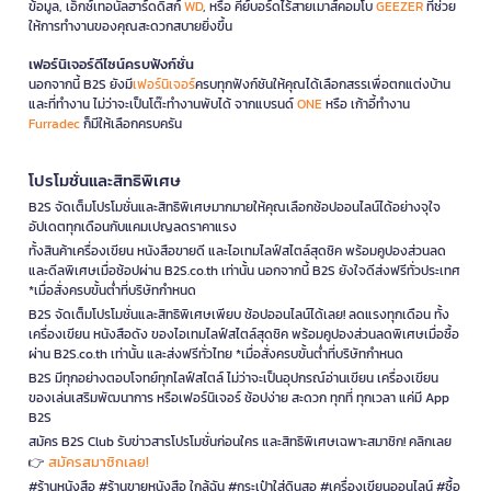
ข้อมูล, เอ็กซ์เทอนัลฮาร์ดดิสก์
WD
, หรือ คีย์บอร์ดไร้สายเมาส์คอมโบ
GEEZER
ที่ช่วย
ให้การทำงานของคุณสะดวกสบายยิ่งขึ้น
เฟอร์นิเจอร์ดีไซน์ครบฟังก์ชั่น
นอกจากนี้ B2S ยังมี
เฟอร์นิเจอร์
ครบทุกฟังก์ชันให้คุณได้เลือกสรรเพื่อตกแต่งบ้าน
และที่ทำงาน ไม่ว่าจะเป็นโต๊ะทำงานพับได้ จากแบรนด์
ONE
หรือ เก้าอี้ทำงาน
Furradec
ก็มีให้เลือกครบครัน
โปรโมชั่นและสิทธิพิเศษ
B2S จัดเต็มโปรโมชั่นและสิทธิพิเศษมากมายให้คุณเลือกช้อปออนไลน์ได้อย่างจุใจ
อัปเดตทุกเดือนกับแคมเปญลดราคาแรง
ทั้งสินค้าเครื่องเขียน หนังสือขายดี และไอเทมไลฟ์สไตล์สุดชิค พร้อมคูปองส่วนลด
และดีลพิเศษเมื่อช้อปผ่าน B2S.co.th เท่านั้น นอกจากนี้ B2S ยังใจดีส่งฟรีทั่วประเทศ
*เมื่อสั่งครบขั้นต่ำที่บริษัทกำหนด
B2S จัดเต็มโปรโมชั่นและสิทธิพิเศษเพียบ ช้อปออนไลน์ได้เลย! ลดแรงทุกเดือน ทั้ง
เครื่องเขียน หนังสือดัง ของไอเทมไลฟ์สไตล์สุดชิค พร้อมคูปองส่วนลดพิเศษเมื่อซื้อ
ผ่าน B2S.co.th เท่านั้น และส่งฟรีทั่วไทย *เมื่อสั่งครบขั้นต่ำที่บริษัทกำหนด
B2S มีทุกอย่างตอบโจทย์ทุกไลฟ์สไตล์ ไม่ว่าจะเป็นอุปกรณ์อ่านเขียน เครื่องเขียน
ของเล่นเสริมพัฒนาการ หรือเฟอร์นิเจอร์ ช้อปง่าย สะดวก ทุกที่ ทุกเวลา แค่มี App
B2S
สมัคร B2S Club รับข่าวสารโปรโมชั่นก่อนใคร และสิทธิพิเศษเฉพาะสมาชิก! คลิกเลย
สมัครสมาชิกเลย!
👉
#ร้านหนังสือ #ร้านขายหนังสือ ใกล้ฉัน #กระเป๋าใส่ดินสอ #เครื่องเขียนออนไลน์ #ซื้อ