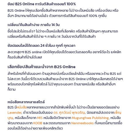
ช้อป B2S Online การันตีสินค้าของแท้ 100%
B2S Online ให้คุณเลือกซื้อสินค้าหลากหลาย ไม่ว่าจะเป็นหนังสือ เครื่องเขียน หรือ
อื่นๆ อีกมากมายได้อย่างมั่นใจ ด้วยการการันตีสินค้าของแท้ 100% ทุกชิ้น
เปลี่ยน/คืนสินค้าง่าย ภายใน 14 วัน
ซื้อไปแล้วไม่ตรงใจ? ไม่ว่าจะเป็นหนังสือที่เลือกผิด หรือสินค้ามีปัญหา คุณสามารถ
เปลี่ยนหรือคืนสินค้าได้ง่าย ๆ ภายใน 14 วันนับจากวันที่ได้รับสินค้า
ช้อปออนไลน์ได้ตลอด 24 ชั่วโมง ทุกที่ ทุกเวลา
สะดวกสุดๆ! B2S online เปิดให้คุณช้อปได้ตลอดวันตลอดคืน อยากได้อะไร แค่คลิก
ก็รอรับสินค้าที่บ้านได้เลย!
เลือกช้อปสินค้าแนะนำจาก B2S Online
สำหรับใครที่กำลังมองหา ร้านอุปกรณ์เครื่องเขียนใกล้ฉัน หรืออยากแวะร้าน B2S แต่
ไม่สะดวก วันนี้เราได้รวบรวมสินค้าแนะนำจาก B2S Online มาให้คุณเลือกสรรได้ง่ายๆ
พร้อมตอบโจทย์ทุกไลฟ์สไตล์ ไม่ว่าคุณจะมองหา ร้านขายหนังสือ หรือสินค้าอื่นๆ
ก็ตาม
หนังสือหลากหลายสไตล์
B2S มี
หนังสือ
หลากหลายแนวจากสำนักพิมพ์ชั้นนำ ไม่ว่าจะเป็นนิยายยอดนิยมอย่าง
Lavender
, ตำราเรียนเข้มข้นของ
ดร. ศุภวัฒน์ พุกเจริญ
, นิตยสารอัปเดตจาก
เพ็ญ
บุญ
, หนังสือเด็กจาก
MIS
หนังสือจิตวิทยาจาก
Mugunghwa Publishing
, หนังสือ
พัฒนาตนเองจาก
KOOB
และวรรณกรรมจาก
Nanmeebooks
ทั้งหมดนี้สามารถซื้อ
ออนไลน์ได้อย่างง่ายดายเพียงคลิกเดียว