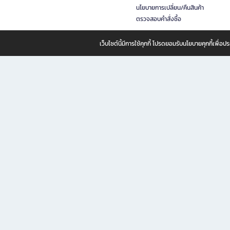
นโยบายการเปลี่ยน/คืนสินค้า
ตรวจสอบคำสั่งซื้อ
เว็บไซต์นี้มีการใช้คุกกี้ โปรดยอมรับนโยบายคุกกี้เพื่
B2S ธุรกิจในเครือ เซ็นทรัล รีเทล คอร์ปอเรชั่น จำกัด (มหาชน)
B2S Online แหล่งรวมหนังสือ เครื่องเขียน และแรงบันดาลใจสำหรับ
B2S Online คือร้านหนังสือและเครื่องเขียนออนไลน์ที่ครบครัน ตอบโจทย์คนรักการอ่านและงานเ
ทำไม B2S Online คือแหล่งช้อปปิ้งที่คุณไม่ควรพลาด
ไม่ว่าคุณจะเป็นนักเรียน นักศึกษา คนทำงาน B2S พร้อมให้คุณเลือกสินค้าคุณภาพได้ตลอด 24