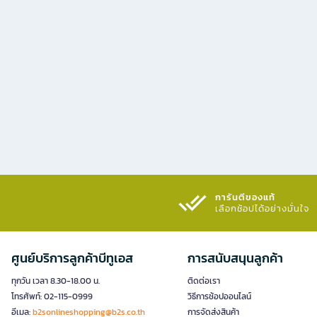
การันตีของแท้
เลือกช้อปได้อย่างมั่นใจ​
ศูนย์บริการลูกค้าบีทูเอส
การสนับสนุนลูกค้า
ทุกวัน เวลา 8.30-18.00 น.
ติดต่อเรา
โทรศัพท์: 02-115-0999
วิธีการช้อปออนไลน์
อีเมล:
b2sonlineshopping@b2s.co.th
การจัดส่งสินค้า