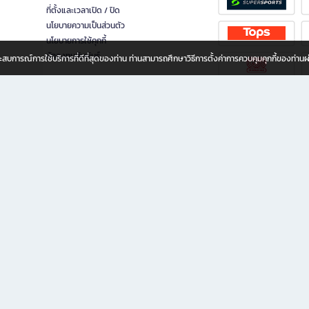
ที่ตั้งและเวลาเปิด / ปิด
นโยบายความเป็นส่วนตัว
นโยบายการใช้คุกกี้
นักลงทุนสัมพันธ์
อประสบการณ์การใช้บริการที่ดีที่สุดของท่าน ท่านสามารถศึกษาวิธีการตั้งค่าการควบคุมคุกกี้ของท่าน
ทุกวัย
ขียน ให้คุณรู้สึกเหมือนมีร้านหนังสือใกล้ฉันอยู่ในมือ ช้อปง่าย ไม่ต้องออกจากบ้าน เพราะ b2
 ชั่วโมง พร้อมโปรโมชั่นและสิทธิพิเศษมากมาย