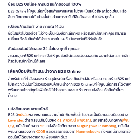
ช้อป B2S Online การันตีสินค้าของแท้ 100%
B2S Online ให้คุณเลือกซื้อสินค้าหลากหลาย ไม่ว่าจะเป็นหนังสือ เครื่องเขียน หรือ
อื่นๆ อีกมากมายได้อย่างมั่นใจ ด้วยการการันตีสินค้าของแท้ 100% ทุกชิ้น
เปลี่ยน/คืนสินค้าง่าย ภายใน 14 วัน
ซื้อไปแล้วไม่ตรงใจ? ไม่ว่าจะเป็นหนังสือที่เลือกผิด หรือสินค้ามีปัญหา คุณสามารถ
เปลี่ยนหรือคืนสินค้าได้ง่าย ๆ ภายใน 14 วันนับจากวันที่ได้รับสินค้า
ช้อปออนไลน์ได้ตลอด 24 ชั่วโมง ทุกที่ ทุกเวลา
สะดวกสุดๆ! B2S online เปิดให้คุณช้อปได้ตลอดวันตลอดคืน อยากได้อะไร แค่คลิก
ก็รอรับสินค้าที่บ้านได้เลย!
เลือกช้อปสินค้าแนะนำจาก B2S Online
สำหรับใครที่กำลังมองหา ร้านอุปกรณ์เครื่องเขียนใกล้ฉัน หรืออยากแวะร้าน B2S แต่
ไม่สะดวก วันนี้เราได้รวบรวมสินค้าแนะนำจาก B2S Online มาให้คุณเลือกสรรได้ง่ายๆ
พร้อมตอบโจทย์ทุกไลฟ์สไตล์ ไม่ว่าคุณจะมองหา ร้านขายหนังสือ หรือสินค้าอื่นๆ
ก็ตาม
หนังสือหลากหลายสไตล์
B2S มี
หนังสือ
หลากหลายแนวจากสำนักพิมพ์ชั้นนำ ไม่ว่าจะเป็นนิยายยอดนิยมอย่าง
Lavender
, ตำราเรียนเข้มข้นของ
ดร. ศุภวัฒน์ พุกเจริญ
, นิตยสารอัปเดตจาก
เพ็ญ
บุญ
, หนังสือเด็กจาก
MIS
หนังสือจิตวิทยาจาก
Mugunghwa Publishing
, หนังสือ
พัฒนาตนเองจาก
KOOB
และวรรณกรรมจาก
Nanmeebooks
ทั้งหมดนี้สามารถซื้อ
ออนไลน์ได้อย่างง่ายดายเพียงคลิกเดียว