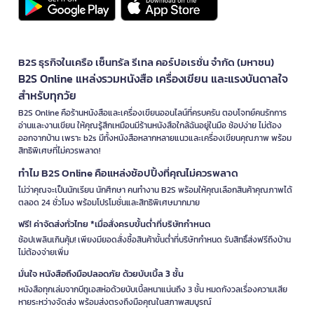
B2S ธุรกิจในเครือ เซ็นทรัล รีเทล คอร์ปอเรชั่น จำกัด (มหาชน)
B2S Online แหล่งรวมหนังสือ เครื่องเขียน และแรงบันดาลใจ
สำหรับทุกวัย
B2S Online คือร้านหนังสือและเครื่องเขียนออนไลน์ที่ครบครัน ตอบโจทย์คนรักการ
อ่านและงานเขียน ให้คุณรู้สึกเหมือนมีร้านหนังสือใกล้ฉันอยู่ในมือ ช้อปง่าย ไม่ต้อง
ออกจากบ้าน เพราะ b2s มีทั้งหนังสือหลากหลายแนวและเครื่องเขียนคุณภาพ พร้อม
สิทธิพิเศษที่ไม่ควรพลาด!
ทำไม B2S Online คือแหล่งช้อปปิ้งที่คุณไม่ควรพลาด
ไม่ว่าคุณจะเป็นนักเรียน นักศึกษา คนทำงาน B2S พร้อมให้คุณเลือกสินค้าคุณภาพได้
ตลอด 24 ชั่วโมง พร้อมโปรโมชั่นและสิทธิพิเศษมากมาย
ฟรี! ค่าจัดส่งทั่วไทย *เมื่อสั่งครบขั้นต่ำที่บริษัทกำหนด
ช้อปเพลินเกินคุ้ม! เพียงมียอดสั่งซื้อสินค้าขั้นต่ำที่บริษัทกำหนด รับสิทธิ์ส่งฟรีถึงบ้าน
ไม่ต้องจ่ายเพิ่ม
มั่นใจ หนังสือถึงมือปลอดภัย ด้วยบับเบิ้ล 3 ชั้น
หนังสือทุกเล่มจากบีทูเอสห่อด้วยบับเบิ้ลหนาแน่นถึง 3 ชั้น หมดกังวลเรื่องความเสีย
หายระหว่างจัดส่ง พร้อมส่งตรงถึงมือคุณในสภาพสมบูรณ์