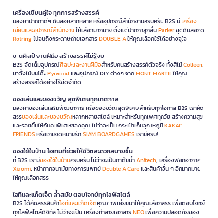
เครื่องเขียนคู่ใจ ทุกการสร้างสรรค์
มองหาปากกาดีๆ ดินสอหลากหลาย หรืออุปกรณ์สำนักงานครบครัน B2S มี
เครื่อง
เขียนและอุปกรณ์สำนักงาน
ให้เลือกมากมาย ตั้งแต่ปากกาลูกลื่น
Parker
ชุดดินสอกด
Rotring
ไปจนถึงกระดาษถ่ายเอกสาร
DOUBLE A
ให้คุณเลือกใช้ได้อย่างจุใจ
งานศิลป์ งานฝีมือ สร้างสรรค์ไม่รู้จบ
B2S จัดเต็มอุปกรณ์
ศิลปะและงานฝีมือ
สำหรับคนสร้างสรรค์ตัวจริง ทั้งสีไม้
Colleen
,
ขาตั้งไม้บนโต๊ะ
Pyramid
และอุปกรณ์ DIY ต่างๆ จาก
MONT MARTE
ให้คุณ
สร้างสรรค์ได้อย่างไร้ขีดจำกัด
ของเล่นและของขวัญ สุดพิเศษทุกเทศกาล
มองหาของเล่นเสริมพัฒนาการ หรือของขวัญสุดพิเศษสำหรับทุกโอกาส B2S เราคัด
สรร
ของเล่นและของขวัญ
หลากหลายสไตล์ เหมาะสำหรับทุกเพศทุกวัย สร้างความสุข
และรอยยิ้มให้กับคนพิเศษของคุณ ไม่ว่าจะเป็น กระเป๋าเก็บอุณหภูมิ
KAKAO
FRIENDS
หรือเกมจดหมายรัก
SIAM BOARDGAMES
เรามีครบ!
ของใช้ในบ้าน ไอเทมที่ช่วยให้ชีวิตสะดวกสบายขึ้น
ที่ B2S เรามี
ของใช้ในบ้าน
ครบครัน ไม่ว่าจะเป็นกาต้มน้ำ
Anitech
, เครื่องฟอกอากาศ
Xiaomi
, หน้ากากอนามัยทางการแพทย์
Double A Care
และสินค้าอื่น ๆ อีกมากมาย
ให้คุณเลือกสรร
ไอทีและแก็ดเจ็ต ล้ำสมัย ตอบโจทย์ทุกไลฟ์สไตล์
B2S ได้คัดสรรสินค้า
ไอทีและแก็ดเจ็ต
คุณภาพเยี่ยมมาให้คุณเลือกสรร เพื่อตอบโจทย์
ทุกไลฟ์สไตล์ดิจิทัล ไม่ว่าจะเป็น เครื่องทำลายเอกสาร
NEO
เพื่อความปลอดภัยของ