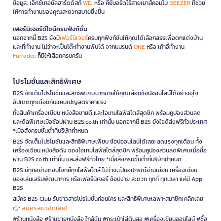
ข้อมูล, เอ็กซ์เทอนัลฮาร์ดดิสก์
WD
, หรือ คีย์บอร์ดไร้สายเมาส์คอมโบ
GEEZER
ที่ช่วย
ให้การทำงานของคุณสะดวกสบายยิ่งขึ้น
เฟอร์นิเจอร์ดีไซน์ครบฟังก์ชั่น
นอกจากนี้ B2S ยังมี
เฟอร์นิเจอร์
ครบทุกฟังก์ชันให้คุณได้เลือกสรรเพื่อตกแต่งบ้าน
และที่ทำงาน ไม่ว่าจะเป็นโต๊ะทำงานพับได้ จากแบรนด์
ONE
หรือ เก้าอี้ทำงาน
Furradec
ก็มีให้เลือกครบครัน
โปรโมชั่นและสิทธิพิเศษ
B2S จัดเต็มโปรโมชั่นและสิทธิพิเศษมากมายให้คุณเลือกช้อปออนไลน์ได้อย่างจุใจ
อัปเดตทุกเดือนกับแคมเปญลดราคาแรง
ทั้งสินค้าเครื่องเขียน หนังสือขายดี และไอเทมไลฟ์สไตล์สุดชิค พร้อมคูปองส่วนลด
และดีลพิเศษเมื่อช้อปผ่าน B2S.co.th เท่านั้น นอกจากนี้ B2S ยังใจดีส่งฟรีทั่วประเทศ
*เมื่อสั่งครบขั้นต่ำที่บริษัทกำหนด
B2S จัดเต็มโปรโมชั่นและสิทธิพิเศษเพียบ ช้อปออนไลน์ได้เลย! ลดแรงทุกเดือน ทั้ง
เครื่องเขียน หนังสือดัง ของไอเทมไลฟ์สไตล์สุดชิค พร้อมคูปองส่วนลดพิเศษเมื่อซื้อ
ผ่าน B2S.co.th เท่านั้น และส่งฟรีทั่วไทย *เมื่อสั่งครบขั้นต่ำที่บริษัทกำหนด
B2S มีทุกอย่างตอบโจทย์ทุกไลฟ์สไตล์ ไม่ว่าจะเป็นอุปกรณ์อ่านเขียน เครื่องเขียน
ของเล่นเสริมพัฒนาการ หรือเฟอร์นิเจอร์ ช้อปง่าย สะดวก ทุกที่ ทุกเวลา แค่มี App
B2S
สมัคร B2S Club รับข่าวสารโปรโมชั่นก่อนใคร และสิทธิพิเศษเฉพาะสมาชิก! คลิกเลย
สมัครสมาชิกเลย!
👉
#ร้านหนังสือ #ร้านขายหนังสือ ใกล้ฉัน #กระเป๋าใส่ดินสอ #เครื่องเขียนออนไลน์ #ซื้อ