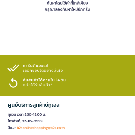
ค้นหาโดยใช้คำที่ใกล้เคียง
กรุณาลองค้นหาใหม่อีกครั้ง
การันตีของแท้
เลือกช้อปได้อย่างมั่นใจ​
คืนสินค้าได้ภายใน 14 วัน
หลังได้รับสินค้า*
ศูนย์บริการลูกค้าบีทูเอส
ทุกวัน เวลา 8.30-18.00 น.
โทรศัพท์: 02-115-0999
อีเมล:
b2sonlineshopping@b2s.co.th