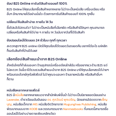
ช้อป B2S Online การันตีสินค้าของแท้ 100%
B2S Online ให้คุณเลือกซื้อสินค้าหลากหลาย ไม่ว่าจะเป็นหนังสือ เครื่องเขียน หรือ
อื่นๆ อีกมากมายได้อย่างมั่นใจ ด้วยการการันตีสินค้าของแท้ 100% ทุกชิ้น
เปลี่ยน/คืนสินค้าง่าย ภายใน 14 วัน
ซื้อไปแล้วไม่ตรงใจ? ไม่ว่าจะเป็นหนังสือที่เลือกผิด หรือสินค้ามีปัญหา คุณสามารถ
เปลี่ยนหรือคืนสินค้าได้ง่าย ๆ ภายใน 14 วันนับจากวันที่ได้รับสินค้า
ช้อปออนไลน์ได้ตลอด 24 ชั่วโมง ทุกที่ ทุกเวลา
สะดวกสุดๆ! B2S online เปิดให้คุณช้อปได้ตลอดวันตลอดคืน อยากได้อะไร แค่คลิก
ก็รอรับสินค้าที่บ้านได้เลย!
เลือกช้อปสินค้าแนะนำจาก B2S Online
สำหรับใครที่กำลังมองหา ร้านอุปกรณ์เครื่องเขียนใกล้ฉัน หรืออยากแวะร้าน B2S แต่
ไม่สะดวก วันนี้เราได้รวบรวมสินค้าแนะนำจาก B2S Online มาให้คุณเลือกสรรได้ง่ายๆ
พร้อมตอบโจทย์ทุกไลฟ์สไตล์ ไม่ว่าคุณจะมองหา ร้านขายหนังสือ หรือสินค้าอื่นๆ
ก็ตาม
หนังสือหลากหลายสไตล์
B2S มี
หนังสือ
หลากหลายแนวจากสำนักพิมพ์ชั้นนำ ไม่ว่าจะเป็นนิยายยอดนิยมอย่าง
Lavender
, ตำราเรียนเข้มข้นของ
ดร. ศุภวัฒน์ พุกเจริญ
, นิตยสารอัปเดตจาก
เพ็ญ
บุญ
, หนังสือเด็กจาก
MIS
หนังสือจิตวิทยาจาก
Mugunghwa Publishing
, หนังสือ
พัฒนาตนเองจาก
KOOB
และวรรณกรรมจาก
Nanmeebooks
ทั้งหมดนี้สามารถซื้อ
ออนไลน์ได้อย่างง่ายดายเพียงคลิกเดียว