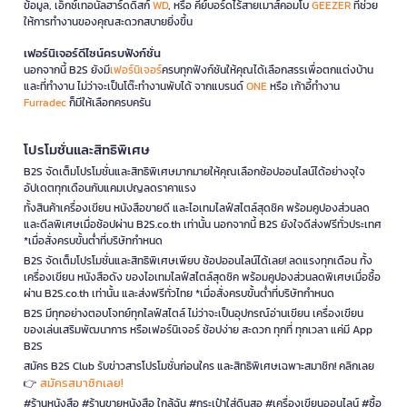
ข้อมูล, เอ็กซ์เทอนัลฮาร์ดดิสก์
WD
, หรือ คีย์บอร์ดไร้สายเมาส์คอมโบ
GEEZER
ที่ช่วย
ให้การทำงานของคุณสะดวกสบายยิ่งขึ้น
เฟอร์นิเจอร์ดีไซน์ครบฟังก์ชั่น
นอกจากนี้ B2S ยังมี
เฟอร์นิเจอร์
ครบทุกฟังก์ชันให้คุณได้เลือกสรรเพื่อตกแต่งบ้าน
และที่ทำงาน ไม่ว่าจะเป็นโต๊ะทำงานพับได้ จากแบรนด์
ONE
หรือ เก้าอี้ทำงาน
Furradec
ก็มีให้เลือกครบครัน
โปรโมชั่นและสิทธิพิเศษ
B2S จัดเต็มโปรโมชั่นและสิทธิพิเศษมากมายให้คุณเลือกช้อปออนไลน์ได้อย่างจุใจ
อัปเดตทุกเดือนกับแคมเปญลดราคาแรง
ทั้งสินค้าเครื่องเขียน หนังสือขายดี และไอเทมไลฟ์สไตล์สุดชิค พร้อมคูปองส่วนลด
และดีลพิเศษเมื่อช้อปผ่าน B2S.co.th เท่านั้น นอกจากนี้ B2S ยังใจดีส่งฟรีทั่วประเทศ
*เมื่อสั่งครบขั้นต่ำที่บริษัทกำหนด
B2S จัดเต็มโปรโมชั่นและสิทธิพิเศษเพียบ ช้อปออนไลน์ได้เลย! ลดแรงทุกเดือน ทั้ง
เครื่องเขียน หนังสือดัง ของไอเทมไลฟ์สไตล์สุดชิค พร้อมคูปองส่วนลดพิเศษเมื่อซื้อ
ผ่าน B2S.co.th เท่านั้น และส่งฟรีทั่วไทย *เมื่อสั่งครบขั้นต่ำที่บริษัทกำหนด
B2S มีทุกอย่างตอบโจทย์ทุกไลฟ์สไตล์ ไม่ว่าจะเป็นอุปกรณ์อ่านเขียน เครื่องเขียน
ของเล่นเสริมพัฒนาการ หรือเฟอร์นิเจอร์ ช้อปง่าย สะดวก ทุกที่ ทุกเวลา แค่มี App
B2S
สมัคร B2S Club รับข่าวสารโปรโมชั่นก่อนใคร และสิทธิพิเศษเฉพาะสมาชิก! คลิกเลย
สมัครสมาชิกเลย!
👉
#ร้านหนังสือ #ร้านขายหนังสือ ใกล้ฉัน #กระเป๋าใส่ดินสอ #เครื่องเขียนออนไลน์ #ซื้อ