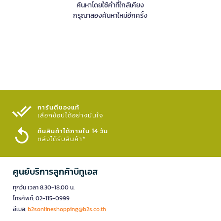
ค้นหาโดยใช้คำที่ใกล้เคียง
กรุณาลองค้นหาใหม่อีกครั้ง
การันตีของแท้
เลือกช้อปได้อย่างมั่นใจ​
คืนสินค้าได้ภายใน 14 วัน
หลังได้รับสินค้า*
ศูนย์บริการลูกค้าบีทูเอส
ทุกวัน เวลา 8.30-18.00 น.
โทรศัพท์: 02-115-0999
อีเมล:
b2sonlineshopping@b2s.co.th