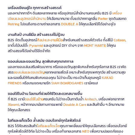
เครื่องเขียนคู่ใจ ทุกการสร้างสรรค์
มองหาปากกาดีๆ ดินสอหลากหลาย หรืออุปกรณ์สำนักงานครบครัน B2S มี
เครื่อง
เขียนและอุปกรณ์สำนักงาน
ให้เลือกมากมาย ตั้งแต่ปากกาลูกลื่น
Parker
ชุดดินสอกด
Rotring
ไปจนถึงกระดาษถ่ายเอกสาร
DOUBLE A
ให้คุณเลือกใช้ได้อย่างจุใจ
งานศิลป์ งานฝีมือ สร้างสรรค์ไม่รู้จบ
B2S จัดเต็มอุปกรณ์
ศิลปะและงานฝีมือ
สำหรับคนสร้างสรรค์ตัวจริง ทั้งสีไม้
Colleen
,
ขาตั้งไม้บนโต๊ะ
Pyramid
และอุปกรณ์ DIY ต่างๆ จาก
MONT MARTE
ให้คุณ
สร้างสรรค์ได้อย่างไร้ขีดจำกัด
ของเล่นและของขวัญ สุดพิเศษทุกเทศกาล
มองหาของเล่นเสริมพัฒนาการ หรือของขวัญสุดพิเศษสำหรับทุกโอกาส B2S เราคัด
สรร
ของเล่นและของขวัญ
หลากหลายสไตล์ เหมาะสำหรับทุกเพศทุกวัย สร้างความสุข
และรอยยิ้มให้กับคนพิเศษของคุณ ไม่ว่าจะเป็น กระเป๋าเก็บอุณหภูมิ
KAKAO
FRIENDS
หรือเกมจดหมายรัก
SIAM BOARDGAMES
เรามีครบ!
ของใช้ในบ้าน ไอเทมที่ช่วยให้ชีวิตสะดวกสบายขึ้น
ที่ B2S เรามี
ของใช้ในบ้าน
ครบครัน ไม่ว่าจะเป็นกาต้มน้ำ
Anitech
, เครื่องฟอกอากาศ
Xiaomi
, หน้ากากอนามัยทางการแพทย์
Double A Care
และสินค้าอื่น ๆ อีกมากมาย
ให้คุณเลือกสรร
ไอทีและแก็ดเจ็ต ล้ำสมัย ตอบโจทย์ทุกไลฟ์สไตล์
B2S ได้คัดสรรสินค้า
ไอทีและแก็ดเจ็ต
คุณภาพเยี่ยมมาให้คุณเลือกสรร เพื่อตอบโจทย์
ทุกไลฟ์สไตล์ดิจิทัล ไม่ว่าจะเป็น เครื่องทำลายเอกสาร
NEO
เพื่อความปลอดภัยของ