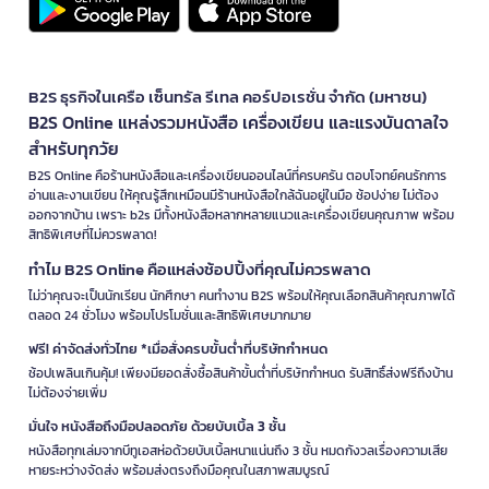
B2S ธุรกิจในเครือ เซ็นทรัล รีเทล คอร์ปอเรชั่น จำกัด (มหาชน)
B2S Online แหล่งรวมหนังสือ เครื่องเขียน และแรงบันดาลใจ
สำหรับทุกวัย
B2S Online คือร้านหนังสือและเครื่องเขียนออนไลน์ที่ครบครัน ตอบโจทย์คนรักการ
อ่านและงานเขียน ให้คุณรู้สึกเหมือนมีร้านหนังสือใกล้ฉันอยู่ในมือ ช้อปง่าย ไม่ต้อง
ออกจากบ้าน เพราะ b2s มีทั้งหนังสือหลากหลายแนวและเครื่องเขียนคุณภาพ พร้อม
สิทธิพิเศษที่ไม่ควรพลาด!
ทำไม B2S Online คือแหล่งช้อปปิ้งที่คุณไม่ควรพลาด
ไม่ว่าคุณจะเป็นนักเรียน นักศึกษา คนทำงาน B2S พร้อมให้คุณเลือกสินค้าคุณภาพได้
ตลอด 24 ชั่วโมง พร้อมโปรโมชั่นและสิทธิพิเศษมากมาย
ฟรี! ค่าจัดส่งทั่วไทย *เมื่อสั่งครบขั้นต่ำที่บริษัทกำหนด
ช้อปเพลินเกินคุ้ม! เพียงมียอดสั่งซื้อสินค้าขั้นต่ำที่บริษัทกำหนด รับสิทธิ์ส่งฟรีถึงบ้าน
ไม่ต้องจ่ายเพิ่ม
มั่นใจ หนังสือถึงมือปลอดภัย ด้วยบับเบิ้ล 3 ชั้น
หนังสือทุกเล่มจากบีทูเอสห่อด้วยบับเบิ้ลหนาแน่นถึง 3 ชั้น หมดกังวลเรื่องความเสีย
หายระหว่างจัดส่ง พร้อมส่งตรงถึงมือคุณในสภาพสมบูรณ์