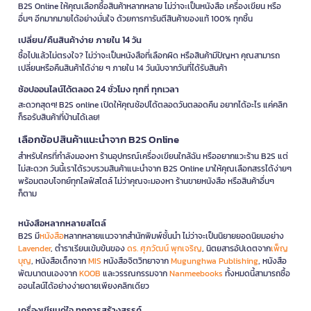
B2S Online ให้คุณเลือกซื้อสินค้าหลากหลาย ไม่ว่าจะเป็นหนังสือ เครื่องเขียน หรือ
อื่นๆ อีกมากมายได้อย่างมั่นใจ ด้วยการการันตีสินค้าของแท้ 100% ทุกชิ้น
เปลี่ยน/คืนสินค้าง่าย ภายใน 14 วัน
ซื้อไปแล้วไม่ตรงใจ? ไม่ว่าจะเป็นหนังสือที่เลือกผิด หรือสินค้ามีปัญหา คุณสามารถ
เปลี่ยนหรือคืนสินค้าได้ง่าย ๆ ภายใน 14 วันนับจากวันที่ได้รับสินค้า
ช้อปออนไลน์ได้ตลอด 24 ชั่วโมง ทุกที่ ทุกเวลา
สะดวกสุดๆ! B2S online เปิดให้คุณช้อปได้ตลอดวันตลอดคืน อยากได้อะไร แค่คลิก
ก็รอรับสินค้าที่บ้านได้เลย!
เลือกช้อปสินค้าแนะนำจาก B2S Online
สำหรับใครที่กำลังมองหา ร้านอุปกรณ์เครื่องเขียนใกล้ฉัน หรืออยากแวะร้าน B2S แต่
ไม่สะดวก วันนี้เราได้รวบรวมสินค้าแนะนำจาก B2S Online มาให้คุณเลือกสรรได้ง่ายๆ
พร้อมตอบโจทย์ทุกไลฟ์สไตล์ ไม่ว่าคุณจะมองหา ร้านขายหนังสือ หรือสินค้าอื่นๆ
ก็ตาม
หนังสือหลากหลายสไตล์
B2S มี
หนังสือ
หลากหลายแนวจากสำนักพิมพ์ชั้นนำ ไม่ว่าจะเป็นนิยายยอดนิยมอย่าง
Lavender
, ตำราเรียนเข้มข้นของ
ดร. ศุภวัฒน์ พุกเจริญ
, นิตยสารอัปเดตจาก
เพ็ญ
บุญ
, หนังสือเด็กจาก
MIS
หนังสือจิตวิทยาจาก
Mugunghwa Publishing
, หนังสือ
พัฒนาตนเองจาก
KOOB
และวรรณกรรมจาก
Nanmeebooks
ทั้งหมดนี้สามารถซื้อ
ออนไลน์ได้อย่างง่ายดายเพียงคลิกเดียว
เครื่องเขียนคู่ใจ ทุกการสร้างสรรค์