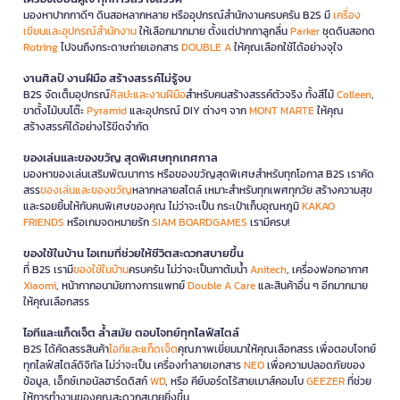
มองหาปากกาดีๆ ดินสอหลากหลาย หรืออุปกรณ์สำนักงานครบครัน B2S มี
เครื่อง
เขียนและอุปกรณ์สำนักงาน
ให้เลือกมากมาย ตั้งแต่ปากกาลูกลื่น
Parker
ชุดดินสอกด
Rotring
ไปจนถึงกระดาษถ่ายเอกสาร
DOUBLE A
ให้คุณเลือกใช้ได้อย่างจุใจ
งานศิลป์ งานฝีมือ สร้างสรรค์ไม่รู้จบ
B2S จัดเต็มอุปกรณ์
ศิลปะและงานฝีมือ
สำหรับคนสร้างสรรค์ตัวจริง ทั้งสีไม้
Colleen
,
ขาตั้งไม้บนโต๊ะ
Pyramid
และอุปกรณ์ DIY ต่างๆ จาก
MONT MARTE
ให้คุณ
สร้างสรรค์ได้อย่างไร้ขีดจำกัด
ของเล่นและของขวัญ สุดพิเศษทุกเทศกาล
มองหาของเล่นเสริมพัฒนาการ หรือของขวัญสุดพิเศษสำหรับทุกโอกาส B2S เราคัด
สรร
ของเล่นและของขวัญ
หลากหลายสไตล์ เหมาะสำหรับทุกเพศทุกวัย สร้างความสุข
และรอยยิ้มให้กับคนพิเศษของคุณ ไม่ว่าจะเป็น กระเป๋าเก็บอุณหภูมิ
KAKAO
FRIENDS
หรือเกมจดหมายรัก
SIAM BOARDGAMES
เรามีครบ!
ของใช้ในบ้าน ไอเทมที่ช่วยให้ชีวิตสะดวกสบายขึ้น
ที่ B2S เรามี
ของใช้ในบ้าน
ครบครัน ไม่ว่าจะเป็นกาต้มน้ำ
Anitech
, เครื่องฟอกอากาศ
Xiaomi
, หน้ากากอนามัยทางการแพทย์
Double A Care
และสินค้าอื่น ๆ อีกมากมาย
ให้คุณเลือกสรร
ไอทีและแก็ดเจ็ต ล้ำสมัย ตอบโจทย์ทุกไลฟ์สไตล์
B2S ได้คัดสรรสินค้า
ไอทีและแก็ดเจ็ต
คุณภาพเยี่ยมมาให้คุณเลือกสรร เพื่อตอบโจทย์
ทุกไลฟ์สไตล์ดิจิทัล ไม่ว่าจะเป็น เครื่องทำลายเอกสาร
NEO
เพื่อความปลอดภัยของ
ข้อมูล, เอ็กซ์เทอนัลฮาร์ดดิสก์
WD
, หรือ คีย์บอร์ดไร้สายเมาส์คอมโบ
GEEZER
ที่ช่วย
ให้การทำงานของคุณสะดวกสบายยิ่งขึ้น