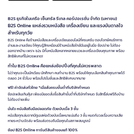
B2S ธุรกิจในเครือ เซ็นทรัล รีเทล คอร์ปอเรชั่น จำกัด (มหาชน)
B2S Online แหล่งรวมหนังสือ เครื่องเขียน และแรงบันดาลใจ
สำหรับทุกวัย
B2S Online คือร้านหนังสือและเครื่องเขียนออนไลน์ที่ครบครัน ตอบโจทย์คนรักการ
อ่านและงานเขียน ให้คุณรู้สึกเหมือนมีร้านหนังสือใกล้ฉันอยู่ในมือ ช้อปง่าย ไม่ต้อง
ออกจากบ้าน เพราะ b2s มีทั้งหนังสือหลากหลายแนวและเครื่องเขียนคุณภาพ พร้อม
สิทธิพิเศษที่ไม่ควรพลาด!
ทำไม B2S Online คือแหล่งช้อปปิ้งที่คุณไม่ควรพลาด
ไม่ว่าคุณจะเป็นนักเรียน นักศึกษา คนทำงาน B2S พร้อมให้คุณเลือกสินค้าคุณภาพได้
ตลอด 24 ชั่วโมง พร้อมโปรโมชั่นและสิทธิพิเศษมากมาย
ฟรี! ค่าจัดส่งทั่วไทย *เมื่อสั่งครบขั้นต่ำที่บริษัทกำหนด
ช้อปเพลินเกินคุ้ม! เพียงมียอดสั่งซื้อสินค้าขั้นต่ำที่บริษัทกำหนด รับสิทธิ์ส่งฟรีถึงบ้าน
ไม่ต้องจ่ายเพิ่ม
มั่นใจ หนังสือถึงมือปลอดภัย ด้วยบับเบิ้ล 3 ชั้น
หนังสือทุกเล่มจากบีทูเอสห่อด้วยบับเบิ้ลหนาแน่นถึง 3 ชั้น หมดกังวลเรื่องความเสีย
หายระหว่างจัดส่ง พร้อมส่งตรงถึงมือคุณในสภาพสมบูรณ์
ช้อป B2S Online การันตีสินค้าของแท้ 100%