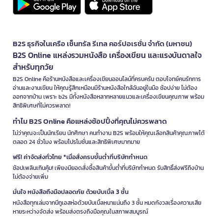
B2S ธุรกิจในเครือ เซ็นทรัล รีเทล คอร์ปอเรชั่น จำกัด (มหาชน)
B2S Online แหล่งรวมหนังสือ เครื่องเขียน และแรงบันดาลใจ
สำหรับทุกวัย
B2S Online คือร้านหนังสือและเครื่องเขียนออนไลน์ที่ครบครัน ตอบโจทย์คนรักการ
อ่านและงานเขียน ให้คุณรู้สึกเหมือนมีร้านหนังสือใกล้ฉันอยู่ในมือ ช้อปง่าย ไม่ต้อง
ออกจากบ้าน เพราะ b2s มีทั้งหนังสือหลากหลายแนวและเครื่องเขียนคุณภาพ พร้อม
สิทธิพิเศษที่ไม่ควรพลาด!
ทำไม B2S Online คือแหล่งช้อปปิ้งที่คุณไม่ควรพลาด
ไม่ว่าคุณจะเป็นนักเรียน นักศึกษา คนทำงาน B2S พร้อมให้คุณเลือกสินค้าคุณภาพได้
ตลอด 24 ชั่วโมง พร้อมโปรโมชั่นและสิทธิพิเศษมากมาย
ฟรี! ค่าจัดส่งทั่วไทย *เมื่อสั่งครบขั้นต่ำที่บริษัทกำหนด
ช้อปเพลินเกินคุ้ม! เพียงมียอดสั่งซื้อสินค้าขั้นต่ำที่บริษัทกำหนด รับสิทธิ์ส่งฟรีถึงบ้าน
ไม่ต้องจ่ายเพิ่ม
มั่นใจ หนังสือถึงมือปลอดภัย ด้วยบับเบิ้ล 3 ชั้น
หนังสือทุกเล่มจากบีทูเอสห่อด้วยบับเบิ้ลหนาแน่นถึง 3 ชั้น หมดกังวลเรื่องความเสีย
หายระหว่างจัดส่ง พร้อมส่งตรงถึงมือคุณในสภาพสมบูรณ์