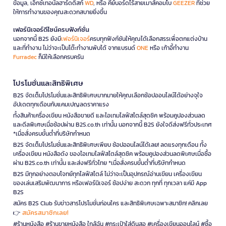
ข้อมูล, เอ็กซ์เทอนัลฮาร์ดดิสก์
WD
, หรือ คีย์บอร์ดไร้สายเมาส์คอมโบ
GEEZER
ที่ช่วย
ให้การทำงานของคุณสะดวกสบายยิ่งขึ้น
เฟอร์นิเจอร์ดีไซน์ครบฟังก์ชั่น
นอกจากนี้ B2S ยังมี
เฟอร์นิเจอร์
ครบทุกฟังก์ชันให้คุณได้เลือกสรรเพื่อตกแต่งบ้าน
และที่ทำงาน ไม่ว่าจะเป็นโต๊ะทำงานพับได้ จากแบรนด์
ONE
หรือ เก้าอี้ทำงาน
Furradec
ก็มีให้เลือกครบครัน
โปรโมชั่นและสิทธิพิเศษ
B2S จัดเต็มโปรโมชั่นและสิทธิพิเศษมากมายให้คุณเลือกช้อปออนไลน์ได้อย่างจุใจ
อัปเดตทุกเดือนกับแคมเปญลดราคาแรง
ทั้งสินค้าเครื่องเขียน หนังสือขายดี และไอเทมไลฟ์สไตล์สุดชิค พร้อมคูปองส่วนลด
และดีลพิเศษเมื่อช้อปผ่าน B2S.co.th เท่านั้น นอกจากนี้ B2S ยังใจดีส่งฟรีทั่วประเทศ
*เมื่อสั่งครบขั้นต่ำที่บริษัทกำหนด
B2S จัดเต็มโปรโมชั่นและสิทธิพิเศษเพียบ ช้อปออนไลน์ได้เลย! ลดแรงทุกเดือน ทั้ง
เครื่องเขียน หนังสือดัง ของไอเทมไลฟ์สไตล์สุดชิค พร้อมคูปองส่วนลดพิเศษเมื่อซื้อ
ผ่าน B2S.co.th เท่านั้น และส่งฟรีทั่วไทย *เมื่อสั่งครบขั้นต่ำที่บริษัทกำหนด
B2S มีทุกอย่างตอบโจทย์ทุกไลฟ์สไตล์ ไม่ว่าจะเป็นอุปกรณ์อ่านเขียน เครื่องเขียน
ของเล่นเสริมพัฒนาการ หรือเฟอร์นิเจอร์ ช้อปง่าย สะดวก ทุกที่ ทุกเวลา แค่มี App
B2S
สมัคร B2S Club รับข่าวสารโปรโมชั่นก่อนใคร และสิทธิพิเศษเฉพาะสมาชิก! คลิกเลย
สมัครสมาชิกเลย!
👉
#ร้านหนังสือ #ร้านขายหนังสือ ใกล้ฉัน #กระเป๋าใส่ดินสอ #เครื่องเขียนออนไลน์ #ซื้อ