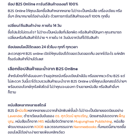
ช้อป B2S Online การันตีสินค้าของแท้ 100%
B2S Online ให้คุณเลือกซื้อสินค้าหลากหลาย ไม่ว่าจะเป็นหนังสือ เครื่องเขียน หรือ
อื่นๆ อีกมากมายได้อย่างมั่นใจ ด้วยการการันตีสินค้าของแท้ 100% ทุกชิ้น
เปลี่ยน/คืนสินค้าง่าย ภายใน 14 วัน
ซื้อไปแล้วไม่ตรงใจ? ไม่ว่าจะเป็นหนังสือที่เลือกผิด หรือสินค้ามีปัญหา คุณสามารถ
เปลี่ยนหรือคืนสินค้าได้ง่าย ๆ ภายใน 14 วันนับจากวันที่ได้รับสินค้า
ช้อปออนไลน์ได้ตลอด 24 ชั่วโมง ทุกที่ ทุกเวลา
สะดวกสุดๆ! B2S online เปิดให้คุณช้อปได้ตลอดวันตลอดคืน อยากได้อะไร แค่คลิก
ก็รอรับสินค้าที่บ้านได้เลย!
เลือกช้อปสินค้าแนะนำจาก B2S Online
สำหรับใครที่กำลังมองหา ร้านอุปกรณ์เครื่องเขียนใกล้ฉัน หรืออยากแวะร้าน B2S แต่
ไม่สะดวก วันนี้เราได้รวบรวมสินค้าแนะนำจาก B2S Online มาให้คุณเลือกสรรได้ง่ายๆ
พร้อมตอบโจทย์ทุกไลฟ์สไตล์ ไม่ว่าคุณจะมองหา ร้านขายหนังสือ หรือสินค้าอื่นๆ
ก็ตาม
หนังสือหลากหลายสไตล์
B2S มี
หนังสือ
หลากหลายแนวจากสำนักพิมพ์ชั้นนำ ไม่ว่าจะเป็นนิยายยอดนิยมอย่าง
Lavender
, ตำราเรียนเข้มข้นของ
ดร. ศุภวัฒน์ พุกเจริญ
, นิตยสารอัปเดตจาก
เพ็ญ
บุญ
, หนังสือเด็กจาก
MIS
หนังสือจิตวิทยาจาก
Mugunghwa Publishing
, หนังสือ
พัฒนาตนเองจาก
KOOB
และวรรณกรรมจาก
Nanmeebooks
ทั้งหมดนี้สามารถซื้อ
ออนไลน์ได้อย่างง่ายดายเพียงคลิกเดียว