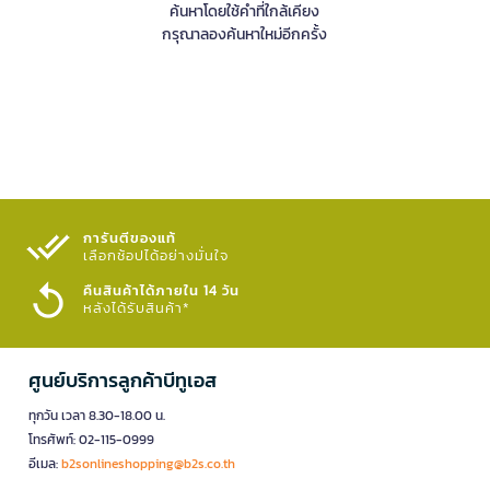
ค้นหาโดยใช้คำที่ใกล้เคียง
กรุณาลองค้นหาใหม่อีกครั้ง
การันตีของแท้
เลือกช้อปได้อย่างมั่นใจ​
คืนสินค้าได้ภายใน 14 วัน
หลังได้รับสินค้า*
ศูนย์บริการลูกค้าบีทูเอส
ทุกวัน เวลา 8.30-18.00 น.
โทรศัพท์: 02-115-0999
อีเมล:
b2sonlineshopping@b2s.co.th