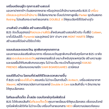
เครื่องเขียนคู่ใจ ทุกการสร้างสรรค์
มองหาปากกาดีๆ ดินสอหลากหลาย หรืออุปกรณ์สำนักงานครบครัน B2S มี
เครื่อง
เขียนและอุปกรณ์สำนักงาน
ให้เลือกมากมาย ตั้งแต่ปากกาลูกลื่น
Parker
ชุดดินสอกด
Rotring
ไปจนถึงกระดาษถ่ายเอกสาร
DOUBLE A
ให้คุณเลือกใช้ได้อย่างจุใจ
งานศิลป์ งานฝีมือ สร้างสรรค์ไม่รู้จบ
B2S จัดเต็มอุปกรณ์
ศิลปะและงานฝีมือ
สำหรับคนสร้างสรรค์ตัวจริง ทั้งสีไม้
Colleen
,
ขาตั้งไม้บนโต๊ะ
Pyramid
และอุปกรณ์ DIY ต่างๆ จาก
MONT MARTE
ให้คุณ
สร้างสรรค์ได้อย่างไร้ขีดจำกัด
ของเล่นและของขวัญ สุดพิเศษทุกเทศกาล
มองหาของเล่นเสริมพัฒนาการ หรือของขวัญสุดพิเศษสำหรับทุกโอกาส B2S เราคัด
สรร
ของเล่นและของขวัญ
หลากหลายสไตล์ เหมาะสำหรับทุกเพศทุกวัย สร้างความสุข
และรอยยิ้มให้กับคนพิเศษของคุณ ไม่ว่าจะเป็น กระเป๋าเก็บอุณหภูมิ
KAKAO
FRIENDS
หรือเกมจดหมายรัก
SIAM BOARDGAMES
เรามีครบ!
ของใช้ในบ้าน ไอเทมที่ช่วยให้ชีวิตสะดวกสบายขึ้น
ที่ B2S เรามี
ของใช้ในบ้าน
ครบครัน ไม่ว่าจะเป็นกาต้มน้ำ
Anitech
, เครื่องฟอกอากาศ
Xiaomi
, หน้ากากอนามัยทางการแพทย์
Double A Care
และสินค้าอื่น ๆ อีกมากมาย
ให้คุณเลือกสรร
ไอทีและแก็ดเจ็ต ล้ำสมัย ตอบโจทย์ทุกไลฟ์สไตล์
B2S ได้คัดสรรสินค้า
ไอทีและแก็ดเจ็ต
คุณภาพเยี่ยมมาให้คุณเลือกสรร เพื่อตอบโจทย์
ทุกไลฟ์สไตล์ดิจิทัล ไม่ว่าจะเป็น เครื่องทำลายเอกสาร
NEO
เพื่อความปลอดภัยของ