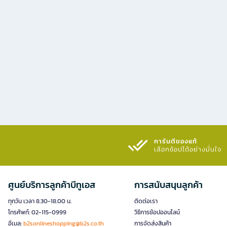
การันตีของแท้
เลือกช้อปได้อย่างมั่นใจ​
ศูนย์บริการลูกค้าบีทูเอส
การสนับสนุนลูกค้า
ทุกวัน เวลา 8.30-18.00 น.
ติดต่อเรา
โทรศัพท์: 02-115-0999
วิธีการช้อปออนไลน์
อีเมล:
b2sonlineshopping@b2s.co.th
การจัดส่งสินค้า