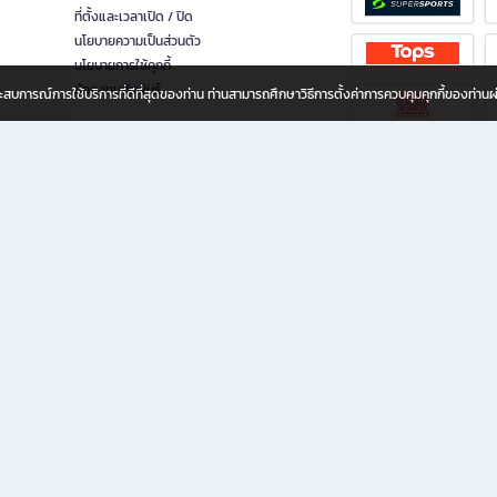
ที่ตั้งและเวลาเปิด / ปิด
นโยบายความเป็นส่วนตัว
นโยบายการใช้คุกกี้
นักลงทุนสัมพันธ์
อประสบการณ์การใช้บริการที่ดีที่สุดของท่าน ท่านสามารถศึกษาวิธีการตั้งค่าการควบคุมคุกกี้ของท่าน
ทุกวัย
ขียน ให้คุณรู้สึกเหมือนมีร้านหนังสือใกล้ฉันอยู่ในมือ ช้อปง่าย ไม่ต้องออกจากบ้าน เพราะ b2
 ชั่วโมง พร้อมโปรโมชั่นและสิทธิพิเศษมากมาย