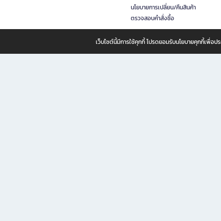
นโยบายการเปลี่ยน/คืนสินค้า
ตรวจสอบคำสั่งซื้อ
เว็บไซต์นี้มีการใช้คุกกี้ โปรดยอมรับนโยบายคุกกี้เพื่
B2S ธุรกิจในเครือ เซ็นทรัล รีเทล คอร์ปอเรชั่น จำกัด (มหาชน)
B2S Online แหล่งรวมหนังสือ เครื่องเขียน และแรงบันดาลใจสำหรับ
B2S Online คือร้านหนังสือและเครื่องเขียนออนไลน์ที่ครบครัน ตอบโจทย์คนรักการอ่านและงานเ
ทำไม B2S Online คือแหล่งช้อปปิ้งที่คุณไม่ควรพลาด
ไม่ว่าคุณจะเป็นนักเรียน นักศึกษา คนทำงาน B2S พร้อมให้คุณเลือกสินค้าคุณภาพได้ตลอด 24