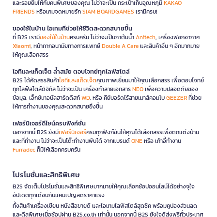
และรอยยิ้มให้กับคนพิเศษของคุณ ไม่ว่าจะเป็น กระเป๋าเก็บอุณหภูมิ
KAKAO
FRIENDS
หรือเกมจดหมายรัก
SIAM BOARDGAMES
เรามีครบ!
ของใช้ในบ้าน ไอเทมที่ช่วยให้ชีวิตสะดวกสบายขึ้น
ที่ B2S เรามี
ของใช้ในบ้าน
ครบครัน ไม่ว่าจะเป็นกาต้มน้ำ
Anitech
, เครื่องฟอกอากาศ
Xiaomi
, หน้ากากอนามัยทางการแพทย์
Double A Care
และสินค้าอื่น ๆ อีกมากมาย
ให้คุณเลือกสรร
ไอทีและแก็ดเจ็ต ล้ำสมัย ตอบโจทย์ทุกไลฟ์สไตล์
B2S ได้คัดสรรสินค้า
ไอทีและแก็ดเจ็ต
คุณภาพเยี่ยมมาให้คุณเลือกสรร เพื่อตอบโจทย์
ทุกไลฟ์สไตล์ดิจิทัล ไม่ว่าจะเป็น เครื่องทำลายเอกสาร
NEO
เพื่อความปลอดภัยของ
ข้อมูล, เอ็กซ์เทอนัลฮาร์ดดิสก์
WD
, หรือ คีย์บอร์ดไร้สายเมาส์คอมโบ
GEEZER
ที่ช่วย
ให้การทำงานของคุณสะดวกสบายยิ่งขึ้น
เฟอร์นิเจอร์ดีไซน์ครบฟังก์ชั่น
นอกจากนี้ B2S ยังมี
เฟอร์นิเจอร์
ครบทุกฟังก์ชันให้คุณได้เลือกสรรเพื่อตกแต่งบ้าน
และที่ทำงาน ไม่ว่าจะเป็นโต๊ะทำงานพับได้ จากแบรนด์
ONE
หรือ เก้าอี้ทำงาน
Furradec
ก็มีให้เลือกครบครัน
โปรโมชั่นและสิทธิพิเศษ
B2S จัดเต็มโปรโมชั่นและสิทธิพิเศษมากมายให้คุณเลือกช้อปออนไลน์ได้อย่างจุใจ
อัปเดตทุกเดือนกับแคมเปญลดราคาแรง
ทั้งสินค้าเครื่องเขียน หนังสือขายดี และไอเทมไลฟ์สไตล์สุดชิค พร้อมคูปองส่วนลด
และดีลพิเศษเมื่อช้อปผ่าน B2S.co.th เท่านั้น นอกจากนี้ B2S ยังใจดีส่งฟรีทั่วประเทศ