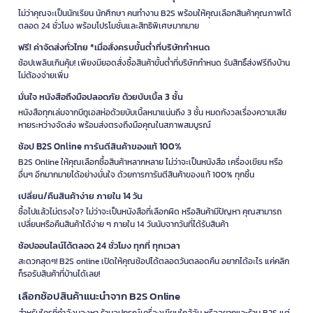
ไม่ว่าคุณจะเป็นนักเรียน นักศึกษา คนทำงาน B2S พร้อมให้คุณเลือกสินค้าคุณภาพได้
ตลอด 24 ชั่วโมง พร้อมโปรโมชั่นและสิทธิพิเศษมากมาย
ฟรี! ค่าจัดส่งทั่วไทย *เมื่อสั่งครบขั้นต่ำที่บริษัทกำหนด
ช้อปเพลินเกินคุ้ม! เพียงมียอดสั่งซื้อสินค้าขั้นต่ำที่บริษัทกำหนด รับสิทธิ์ส่งฟรีถึงบ้าน
ไม่ต้องจ่ายเพิ่ม
มั่นใจ หนังสือถึงมือปลอดภัย ด้วยบับเบิ้ล 3 ชั้น
หนังสือทุกเล่มจากบีทูเอสห่อด้วยบับเบิ้ลหนาแน่นถึง 3 ชั้น หมดกังวลเรื่องความเสีย
หายระหว่างจัดส่ง พร้อมส่งตรงถึงมือคุณในสภาพสมบูรณ์
ช้อป B2S Online การันตีสินค้าของแท้ 100%
B2S Online ให้คุณเลือกซื้อสินค้าหลากหลาย ไม่ว่าจะเป็นหนังสือ เครื่องเขียน หรือ
อื่นๆ อีกมากมายได้อย่างมั่นใจ ด้วยการการันตีสินค้าของแท้ 100% ทุกชิ้น
เปลี่ยน/คืนสินค้าง่าย ภายใน 14 วัน
ซื้อไปแล้วไม่ตรงใจ? ไม่ว่าจะเป็นหนังสือที่เลือกผิด หรือสินค้ามีปัญหา คุณสามารถ
เปลี่ยนหรือคืนสินค้าได้ง่าย ๆ ภายใน 14 วันนับจากวันที่ได้รับสินค้า
ช้อปออนไลน์ได้ตลอด 24 ชั่วโมง ทุกที่ ทุกเวลา
สะดวกสุดๆ! B2S online เปิดให้คุณช้อปได้ตลอดวันตลอดคืน อยากได้อะไร แค่คลิก
ก็รอรับสินค้าที่บ้านได้เลย!
เลือกช้อปสินค้าแนะนำจาก B2S Online
สำหรับใครที่กำลังมองหา ร้านอุปกรณ์เครื่องเขียนใกล้ฉัน หรืออยากแวะร้าน B2S แต่