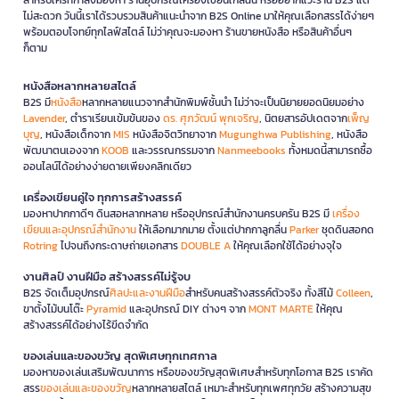
ไม่สะดวก วันนี้เราได้รวบรวมสินค้าแนะนำจาก B2S Online มาให้คุณเลือกสรรได้ง่ายๆ
พร้อมตอบโจทย์ทุกไลฟ์สไตล์ ไม่ว่าคุณจะมองหา ร้านขายหนังสือ หรือสินค้าอื่นๆ
ก็ตาม
หนังสือหลากหลายสไตล์
B2S มี
หนังสือ
หลากหลายแนวจากสำนักพิมพ์ชั้นนำ ไม่ว่าจะเป็นนิยายยอดนิยมอย่าง
Lavender
, ตำราเรียนเข้มข้นของ
ดร. ศุภวัฒน์ พุกเจริญ
, นิตยสารอัปเดตจาก
เพ็ญ
บุญ
, หนังสือเด็กจาก
MIS
หนังสือจิตวิทยาจาก
Mugunghwa Publishing
, หนังสือ
พัฒนาตนเองจาก
KOOB
และวรรณกรรมจาก
Nanmeebooks
ทั้งหมดนี้สามารถซื้อ
ออนไลน์ได้อย่างง่ายดายเพียงคลิกเดียว
เครื่องเขียนคู่ใจ ทุกการสร้างสรรค์
มองหาปากกาดีๆ ดินสอหลากหลาย หรืออุปกรณ์สำนักงานครบครัน B2S มี
เครื่อง
เขียนและอุปกรณ์สำนักงาน
ให้เลือกมากมาย ตั้งแต่ปากกาลูกลื่น
Parker
ชุดดินสอกด
Rotring
ไปจนถึงกระดาษถ่ายเอกสาร
DOUBLE A
ให้คุณเลือกใช้ได้อย่างจุใจ
งานศิลป์ งานฝีมือ สร้างสรรค์ไม่รู้จบ
B2S จัดเต็มอุปกรณ์
ศิลปะและงานฝีมือ
สำหรับคนสร้างสรรค์ตัวจริง ทั้งสีไม้
Colleen
,
ขาตั้งไม้บนโต๊ะ
Pyramid
และอุปกรณ์ DIY ต่างๆ จาก
MONT MARTE
ให้คุณ
สร้างสรรค์ได้อย่างไร้ขีดจำกัด
ของเล่นและของขวัญ สุดพิเศษทุกเทศกาล
มองหาของเล่นเสริมพัฒนาการ หรือของขวัญสุดพิเศษสำหรับทุกโอกาส B2S เราคัด
สรร
ของเล่นและของขวัญ
หลากหลายสไตล์ เหมาะสำหรับทุกเพศทุกวัย สร้างความสุข