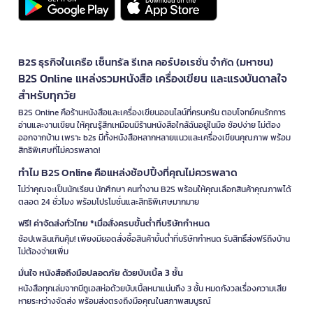
B2S ธุรกิจในเครือ เซ็นทรัล รีเทล คอร์ปอเรชั่น จำกัด (มหาชน)
B2S Online แหล่งรวมหนังสือ เครื่องเขียน และแรงบันดาลใจ
สำหรับทุกวัย
B2S Online คือร้านหนังสือและเครื่องเขียนออนไลน์ที่ครบครัน ตอบโจทย์คนรักการ
อ่านและงานเขียน ให้คุณรู้สึกเหมือนมีร้านหนังสือใกล้ฉันอยู่ในมือ ช้อปง่าย ไม่ต้อง
ออกจากบ้าน เพราะ b2s มีทั้งหนังสือหลากหลายแนวและเครื่องเขียนคุณภาพ พร้อม
สิทธิพิเศษที่ไม่ควรพลาด!
ทำไม B2S Online คือแหล่งช้อปปิ้งที่คุณไม่ควรพลาด
ไม่ว่าคุณจะเป็นนักเรียน นักศึกษา คนทำงาน B2S พร้อมให้คุณเลือกสินค้าคุณภาพได้
ตลอด 24 ชั่วโมง พร้อมโปรโมชั่นและสิทธิพิเศษมากมาย
ฟรี! ค่าจัดส่งทั่วไทย *เมื่อสั่งครบขั้นต่ำที่บริษัทกำหนด
ช้อปเพลินเกินคุ้ม! เพียงมียอดสั่งซื้อสินค้าขั้นต่ำที่บริษัทกำหนด รับสิทธิ์ส่งฟรีถึงบ้าน
ไม่ต้องจ่ายเพิ่ม
มั่นใจ หนังสือถึงมือปลอดภัย ด้วยบับเบิ้ล 3 ชั้น
หนังสือทุกเล่มจากบีทูเอสห่อด้วยบับเบิ้ลหนาแน่นถึง 3 ชั้น หมดกังวลเรื่องความเสีย
หายระหว่างจัดส่ง พร้อมส่งตรงถึงมือคุณในสภาพสมบูรณ์