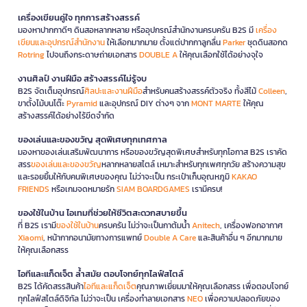
เครื่องเขียนคู่ใจ ทุกการสร้างสรรค์
มองหาปากกาดีๆ ดินสอหลากหลาย หรืออุปกรณ์สำนักงานครบครัน B2S มี
เครื่อง
เขียนและอุปกรณ์สำนักงาน
ให้เลือกมากมาย ตั้งแต่ปากกาลูกลื่น
Parker
ชุดดินสอกด
Rotring
ไปจนถึงกระดาษถ่ายเอกสาร
DOUBLE A
ให้คุณเลือกใช้ได้อย่างจุใจ
งานศิลป์ งานฝีมือ สร้างสรรค์ไม่รู้จบ
B2S จัดเต็มอุปกรณ์
ศิลปะและงานฝีมือ
สำหรับคนสร้างสรรค์ตัวจริง ทั้งสีไม้
Colleen
,
ขาตั้งไม้บนโต๊ะ
Pyramid
และอุปกรณ์ DIY ต่างๆ จาก
MONT MARTE
ให้คุณ
สร้างสรรค์ได้อย่างไร้ขีดจำกัด
ของเล่นและของขวัญ สุดพิเศษทุกเทศกาล
มองหาของเล่นเสริมพัฒนาการ หรือของขวัญสุดพิเศษสำหรับทุกโอกาส B2S เราคัด
สรร
ของเล่นและของขวัญ
หลากหลายสไตล์ เหมาะสำหรับทุกเพศทุกวัย สร้างความสุข
และรอยยิ้มให้กับคนพิเศษของคุณ ไม่ว่าจะเป็น กระเป๋าเก็บอุณหภูมิ
KAKAO
FRIENDS
หรือเกมจดหมายรัก
SIAM BOARDGAMES
เรามีครบ!
ของใช้ในบ้าน ไอเทมที่ช่วยให้ชีวิตสะดวกสบายขึ้น
ที่ B2S เรามี
ของใช้ในบ้าน
ครบครัน ไม่ว่าจะเป็นกาต้มน้ำ
Anitech
, เครื่องฟอกอากาศ
Xiaomi
, หน้ากากอนามัยทางการแพทย์
Double A Care
และสินค้าอื่น ๆ อีกมากมาย
ให้คุณเลือกสรร
ไอทีและแก็ดเจ็ต ล้ำสมัย ตอบโจทย์ทุกไลฟ์สไตล์
B2S ได้คัดสรรสินค้า
ไอทีและแก็ดเจ็ต
คุณภาพเยี่ยมมาให้คุณเลือกสรร เพื่อตอบโจทย์
ทุกไลฟ์สไตล์ดิจิทัล ไม่ว่าจะเป็น เครื่องทำลายเอกสาร
NEO
เพื่อความปลอดภัยของ