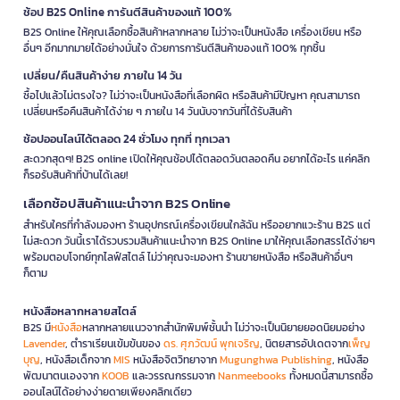
ช้อป B2S Online การันตีสินค้าของแท้ 100%
B2S Online ให้คุณเลือกซื้อสินค้าหลากหลาย ไม่ว่าจะเป็นหนังสือ เครื่องเขียน หรือ
อื่นๆ อีกมากมายได้อย่างมั่นใจ ด้วยการการันตีสินค้าของแท้ 100% ทุกชิ้น
เปลี่ยน/คืนสินค้าง่าย ภายใน 14 วัน
ซื้อไปแล้วไม่ตรงใจ? ไม่ว่าจะเป็นหนังสือที่เลือกผิด หรือสินค้ามีปัญหา คุณสามารถ
เปลี่ยนหรือคืนสินค้าได้ง่าย ๆ ภายใน 14 วันนับจากวันที่ได้รับสินค้า
ช้อปออนไลน์ได้ตลอด 24 ชั่วโมง ทุกที่ ทุกเวลา
สะดวกสุดๆ! B2S online เปิดให้คุณช้อปได้ตลอดวันตลอดคืน อยากได้อะไร แค่คลิก
ก็รอรับสินค้าที่บ้านได้เลย!
เลือกช้อปสินค้าแนะนำจาก B2S Online
สำหรับใครที่กำลังมองหา ร้านอุปกรณ์เครื่องเขียนใกล้ฉัน หรืออยากแวะร้าน B2S แต่
ไม่สะดวก วันนี้เราได้รวบรวมสินค้าแนะนำจาก B2S Online มาให้คุณเลือกสรรได้ง่ายๆ
พร้อมตอบโจทย์ทุกไลฟ์สไตล์ ไม่ว่าคุณจะมองหา ร้านขายหนังสือ หรือสินค้าอื่นๆ
ก็ตาม
หนังสือหลากหลายสไตล์
B2S มี
หนังสือ
หลากหลายแนวจากสำนักพิมพ์ชั้นนำ ไม่ว่าจะเป็นนิยายยอดนิยมอย่าง
Lavender
, ตำราเรียนเข้มข้นของ
ดร. ศุภวัฒน์ พุกเจริญ
, นิตยสารอัปเดตจาก
เพ็ญ
บุญ
, หนังสือเด็กจาก
MIS
หนังสือจิตวิทยาจาก
Mugunghwa Publishing
, หนังสือ
พัฒนาตนเองจาก
KOOB
และวรรณกรรมจาก
Nanmeebooks
ทั้งหมดนี้สามารถซื้อ
ออนไลน์ได้อย่างง่ายดายเพียงคลิกเดียว