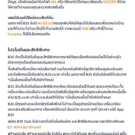
ข้อมูล, เอ็กซ์เทอนัลฮาร์ดดิสก์
WD
, หรือ คีย์บอร์ดไร้สายเมาส์คอมโบ
GEEZER
ที่ช่วย
ให้การทำงานของคุณสะดวกสบายยิ่งขึ้น
เฟอร์นิเจอร์ดีไซน์ครบฟังก์ชั่น
นอกจากนี้ B2S ยังมี
เฟอร์นิเจอร์
ครบทุกฟังก์ชันให้คุณได้เลือกสรรเพื่อตกแต่งบ้าน
และที่ทำงาน ไม่ว่าจะเป็นโต๊ะทำงานพับได้ จากแบรนด์
ONE
หรือ เก้าอี้ทำงาน
Furradec
ก็มีให้เลือกครบครัน
โปรโมชั่นและสิทธิพิเศษ
B2S จัดเต็มโปรโมชั่นและสิทธิพิเศษมากมายให้คุณเลือกช้อปออนไลน์ได้อย่างจุใจ
อัปเดตทุกเดือนกับแคมเปญลดราคาแรง
ทั้งสินค้าเครื่องเขียน หนังสือขายดี และไอเทมไลฟ์สไตล์สุดชิค พร้อมคูปองส่วนลด
และดีลพิเศษเมื่อช้อปผ่าน B2S.co.th เท่านั้น นอกจากนี้ B2S ยังใจดีส่งฟรีทั่วประเทศ
*เมื่อสั่งครบขั้นต่ำที่บริษัทกำหนด
B2S จัดเต็มโปรโมชั่นและสิทธิพิเศษเพียบ ช้อปออนไลน์ได้เลย! ลดแรงทุกเดือน ทั้ง
เครื่องเขียน หนังสือดัง ของไอเทมไลฟ์สไตล์สุดชิค พร้อมคูปองส่วนลดพิเศษเมื่อซื้อ
ผ่าน B2S.co.th เท่านั้น และส่งฟรีทั่วไทย *เมื่อสั่งครบขั้นต่ำที่บริษัทกำหนด
B2S มีทุกอย่างตอบโจทย์ทุกไลฟ์สไตล์ ไม่ว่าจะเป็นอุปกรณ์อ่านเขียน เครื่องเขียน
ของเล่นเสริมพัฒนาการ หรือเฟอร์นิเจอร์ ช้อปง่าย สะดวก ทุกที่ ทุกเวลา แค่มี App
B2S
สมัคร B2S Club รับข่าวสารโปรโมชั่นก่อนใคร และสิทธิพิเศษเฉพาะสมาชิก! คลิกเลย
สมัครสมาชิกเลย!
👉
#ร้านหนังสือ #ร้านขายหนังสือ ใกล้ฉัน #กระเป๋าใส่ดินสอ #เครื่องเขียนออนไลน์ #ซื้อ