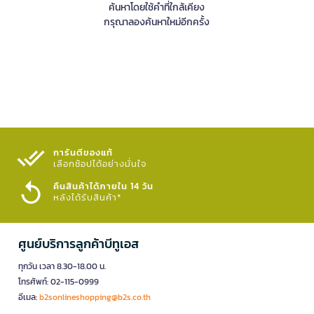
ค้นหาโดยใช้คำที่ใกล้เคียง
กรุณาลองค้นหาใหม่อีกครั้ง
การันตีของแท้
เลือกช้อปได้อย่างมั่นใจ​
คืนสินค้าได้ภายใน 14 วัน
หลังได้รับสินค้า*
ศูนย์บริการลูกค้าบีทูเอส
ทุกวัน เวลา 8.30-18.00 น.
โทรศัพท์: 02-115-0999
อีเมล:
b2sonlineshopping@b2s.co.th