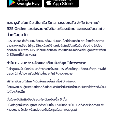
B2S ธุรกิจในเครือ เซ็นทรัล รีเทล คอร์ปอเรชั่น จำกัด (มหาชน)
B2S Online แหล่งรวมหนังสือ เครื่องเขียน และแรงบันดาลใจ
สำหรับทุกวัย
B2S Online คือร้านหนังสือและเครื่องเขียนออนไลน์ที่ครบครัน ตอบโจทย์คนรักการ
อ่านและงานเขียน ให้คุณรู้สึกเหมือนมีร้านหนังสือใกล้ฉันอยู่ในมือ ช้อปง่าย ไม่ต้อง
ออกจากบ้าน เพราะ b2s มีทั้งหนังสือหลากหลายแนวและเครื่องเขียนคุณภาพ พร้อม
สิทธิพิเศษที่ไม่ควรพลาด!
ทำไม B2S Online คือแหล่งช้อปปิ้งที่คุณไม่ควรพลาด
ไม่ว่าคุณจะเป็นนักเรียน นักศึกษา คนทำงาน B2S พร้อมให้คุณเลือกสินค้าคุณภาพได้
ตลอด 24 ชั่วโมง พร้อมโปรโมชั่นและสิทธิพิเศษมากมาย
ฟรี! ค่าจัดส่งทั่วไทย *เมื่อสั่งครบขั้นต่ำที่บริษัทกำหนด
ช้อปเพลินเกินคุ้ม! เพียงมียอดสั่งซื้อสินค้าขั้นต่ำที่บริษัทกำหนด รับสิทธิ์ส่งฟรีถึงบ้าน
ไม่ต้องจ่ายเพิ่ม
มั่นใจ หนังสือถึงมือปลอดภัย ด้วยบับเบิ้ล 3 ชั้น
หนังสือทุกเล่มจากบีทูเอสห่อด้วยบับเบิ้ลหนาแน่นถึง 3 ชั้น หมดกังวลเรื่องความเสีย
หายระหว่างจัดส่ง พร้อมส่งตรงถึงมือคุณในสภาพสมบูรณ์