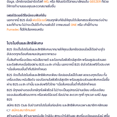
ข้อมูล, เอ็กซ์เทอนัลฮาร์ดดิสก์
WD
, หรือ คีย์บอร์ดไร้สายเมาส์คอมโบ
GEEZER
ที่ช่วย
ให้การทำงานของคุณสะดวกสบายยิ่งขึ้น
เฟอร์นิเจอร์ดีไซน์ครบฟังก์ชั่น
นอกจากนี้ B2S ยังมี
เฟอร์นิเจอร์
ครบทุกฟังก์ชันให้คุณได้เลือกสรรเพื่อตกแต่งบ้าน
และที่ทำงาน ไม่ว่าจะเป็นโต๊ะทำงานพับได้ จากแบรนด์
ONE
หรือ เก้าอี้ทำงาน
Furradec
ก็มีให้เลือกครบครัน
โปรโมชั่นและสิทธิพิเศษ
B2S จัดเต็มโปรโมชั่นและสิทธิพิเศษมากมายให้คุณเลือกช้อปออนไลน์ได้อย่างจุใจ
อัปเดตทุกเดือนกับแคมเปญลดราคาแรง
ทั้งสินค้าเครื่องเขียน หนังสือขายดี และไอเทมไลฟ์สไตล์สุดชิค พร้อมคูปองส่วนลด
และดีลพิเศษเมื่อช้อปผ่าน B2S.co.th เท่านั้น นอกจากนี้ B2S ยังใจดีส่งฟรีทั่วประเทศ
*เมื่อสั่งครบขั้นต่ำที่บริษัทกำหนด
B2S จัดเต็มโปรโมชั่นและสิทธิพิเศษเพียบ ช้อปออนไลน์ได้เลย! ลดแรงทุกเดือน ทั้ง
เครื่องเขียน หนังสือดัง ของไอเทมไลฟ์สไตล์สุดชิค พร้อมคูปองส่วนลดพิเศษเมื่อซื้อ
ผ่าน B2S.co.th เท่านั้น และส่งฟรีทั่วไทย *เมื่อสั่งครบขั้นต่ำที่บริษัทกำหนด
B2S มีทุกอย่างตอบโจทย์ทุกไลฟ์สไตล์ ไม่ว่าจะเป็นอุปกรณ์อ่านเขียน เครื่องเขียน
ของเล่นเสริมพัฒนาการ หรือเฟอร์นิเจอร์ ช้อปง่าย สะดวก ทุกที่ ทุกเวลา แค่มี App
B2S
สมัคร B2S Club รับข่าวสารโปรโมชั่นก่อนใคร และสิทธิพิเศษเฉพาะสมาชิก! คลิกเลย
สมัครสมาชิกเลย!
👉
#ร้านหนังสือ #ร้านขายหนังสือ ใกล้ฉัน #กระเป๋าใส่ดินสอ #เครื่องเขียนออนไลน์ #ซื้อ