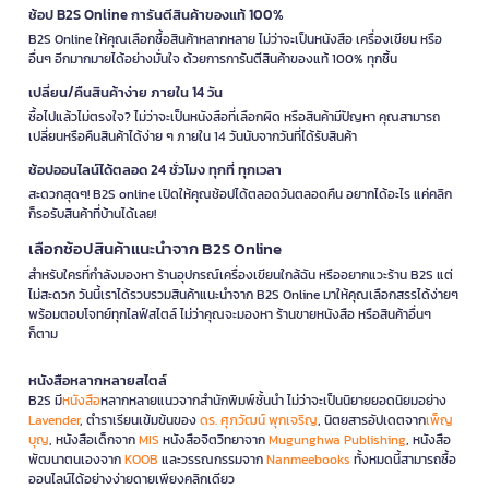
ช้อป B2S Online การันตีสินค้าของแท้ 100%
B2S Online ให้คุณเลือกซื้อสินค้าหลากหลาย ไม่ว่าจะเป็นหนังสือ เครื่องเขียน หรือ
อื่นๆ อีกมากมายได้อย่างมั่นใจ ด้วยการการันตีสินค้าของแท้ 100% ทุกชิ้น
เปลี่ยน/คืนสินค้าง่าย ภายใน 14 วัน
ซื้อไปแล้วไม่ตรงใจ? ไม่ว่าจะเป็นหนังสือที่เลือกผิด หรือสินค้ามีปัญหา คุณสามารถ
เปลี่ยนหรือคืนสินค้าได้ง่าย ๆ ภายใน 14 วันนับจากวันที่ได้รับสินค้า
ช้อปออนไลน์ได้ตลอด 24 ชั่วโมง ทุกที่ ทุกเวลา
สะดวกสุดๆ! B2S online เปิดให้คุณช้อปได้ตลอดวันตลอดคืน อยากได้อะไร แค่คลิก
ก็รอรับสินค้าที่บ้านได้เลย!
เลือกช้อปสินค้าแนะนำจาก B2S Online
สำหรับใครที่กำลังมองหา ร้านอุปกรณ์เครื่องเขียนใกล้ฉัน หรืออยากแวะร้าน B2S แต่
ไม่สะดวก วันนี้เราได้รวบรวมสินค้าแนะนำจาก B2S Online มาให้คุณเลือกสรรได้ง่ายๆ
พร้อมตอบโจทย์ทุกไลฟ์สไตล์ ไม่ว่าคุณจะมองหา ร้านขายหนังสือ หรือสินค้าอื่นๆ
ก็ตาม
หนังสือหลากหลายสไตล์
B2S มี
หนังสือ
หลากหลายแนวจากสำนักพิมพ์ชั้นนำ ไม่ว่าจะเป็นนิยายยอดนิยมอย่าง
Lavender
, ตำราเรียนเข้มข้นของ
ดร. ศุภวัฒน์ พุกเจริญ
, นิตยสารอัปเดตจาก
เพ็ญ
บุญ
, หนังสือเด็กจาก
MIS
หนังสือจิตวิทยาจาก
Mugunghwa Publishing
, หนังสือ
พัฒนาตนเองจาก
KOOB
และวรรณกรรมจาก
Nanmeebooks
ทั้งหมดนี้สามารถซื้อ
ออนไลน์ได้อย่างง่ายดายเพียงคลิกเดียว