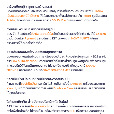
เครื่องเขียนคู่ใจ ทุกการสร้างสรรค์
มองหาปากกาดีๆ ดินสอหลากหลาย หรืออุปกรณ์สำนักงานครบครัน B2S มี
เครื่อง
เขียนและอุปกรณ์สำนักงาน
ให้เลือกมากมาย ตั้งแต่ปากกาลูกลื่น
Parker
ชุดดินสอกด
Rotring
ไปจนถึงกระดาษถ่ายเอกสาร
DOUBLE A
ให้คุณเลือกใช้ได้อย่างจุใจ
งานศิลป์ งานฝีมือ สร้างสรรค์ไม่รู้จบ
B2S จัดเต็มอุปกรณ์
ศิลปะและงานฝีมือ
สำหรับคนสร้างสรรค์ตัวจริง ทั้งสีไม้
Colleen
,
ขาตั้งไม้บนโต๊ะ
Pyramid
และอุปกรณ์ DIY ต่างๆ จาก
MONT MARTE
ให้คุณ
สร้างสรรค์ได้อย่างไร้ขีดจำกัด
ของเล่นและของขวัญ สุดพิเศษทุกเทศกาล
มองหาของเล่นเสริมพัฒนาการ หรือของขวัญสุดพิเศษสำหรับทุกโอกาส B2S เราคัด
สรร
ของเล่นและของขวัญ
หลากหลายสไตล์ เหมาะสำหรับทุกเพศทุกวัย สร้างความสุข
และรอยยิ้มให้กับคนพิเศษของคุณ ไม่ว่าจะเป็น กระเป๋าเก็บอุณหภูมิ
KAKAO
FRIENDS
หรือเกมจดหมายรัก
SIAM BOARDGAMES
เรามีครบ!
ของใช้ในบ้าน ไอเทมที่ช่วยให้ชีวิตสะดวกสบายขึ้น
ที่ B2S เรามี
ของใช้ในบ้าน
ครบครัน ไม่ว่าจะเป็นกาต้มน้ำ
Anitech
, เครื่องฟอกอากาศ
Xiaomi
, หน้ากากอนามัยทางการแพทย์
Double A Care
และสินค้าอื่น ๆ อีกมากมาย
ให้คุณเลือกสรร
ไอทีและแก็ดเจ็ต ล้ำสมัย ตอบโจทย์ทุกไลฟ์สไตล์
B2S ได้คัดสรรสินค้า
ไอทีและแก็ดเจ็ต
คุณภาพเยี่ยมมาให้คุณเลือกสรร เพื่อตอบโจทย์
ทุกไลฟ์สไตล์ดิจิทัล ไม่ว่าจะเป็น เครื่องทำลายเอกสาร
NEO
เพื่อความปลอดภัยของ