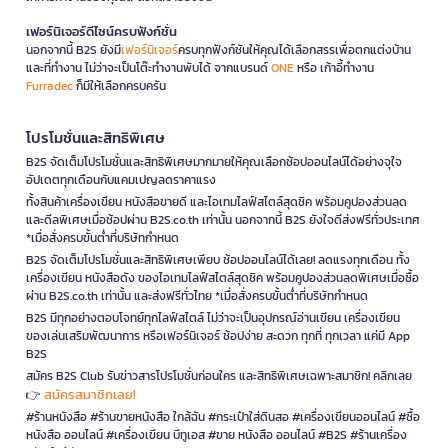
เฟอร์นิเจอร์ดีไซน์ครบฟังก์ชั่น
นอกจากนี้ B2S ยังมี
เฟอร์นิเจอร์
ครบทุกฟังก์ชันให้คุณได้เลือกสรรเพื่อตกแต่งบ้าน
และที่ทำงาน ไม่ว่าจะเป็นโต๊ะทำงานพับได้ จากแบรนด์
ONE
หรือ เก้าอี้ทำงาน
Furradec
ก็มีให้เลือกครบครัน
โปรโมชั่นและสิทธิพิเศษ
B2S จัดเต็มโปรโมชั่นและสิทธิพิเศษมากมายให้คุณเลือกช้อปออนไลน์ได้อย่างจุใจ
อัปเดตทุกเดือนกับแคมเปญลดราคาแรง
ทั้งสินค้าเครื่องเขียน หนังสือขายดี และไอเทมไลฟ์สไตล์สุดชิค พร้อมคูปองส่วนลด
และดีลพิเศษเมื่อช้อปผ่าน B2S.co.th เท่านั้น นอกจากนี้ B2S ยังใจดีส่งฟรีทั่วประเทศ
*เมื่อสั่งครบขั้นต่ำที่บริษัทกำหนด
B2S จัดเต็มโปรโมชั่นและสิทธิพิเศษเพียบ ช้อปออนไลน์ได้เลย! ลดแรงทุกเดือน ทั้ง
เครื่องเขียน หนังสือดัง ของไอเทมไลฟ์สไตล์สุดชิค พร้อมคูปองส่วนลดพิเศษเมื่อซื้อ
ผ่าน B2S.co.th เท่านั้น และส่งฟรีทั่วไทย *เมื่อสั่งครบขั้นต่ำที่บริษัทกำหนด
B2S มีทุกอย่างตอบโจทย์ทุกไลฟ์สไตล์ ไม่ว่าจะเป็นอุปกรณ์อ่านเขียน เครื่องเขียน
ของเล่นเสริมพัฒนาการ หรือเฟอร์นิเจอร์ ช้อปง่าย สะดวก ทุกที่ ทุกเวลา แค่มี App
B2S
สมัคร B2S Club รับข่าวสารโปรโมชั่นก่อนใคร และสิทธิพิเศษเฉพาะสมาชิก! คลิกเลย
สมัครสมาชิกเลย!
👉
#ร้านหนังสือ #ร้านขายหนังสือ ใกล้ฉัน #กระเป๋าใส่ดินสอ #เครื่องเขียนออนไลน์ #ซื้อ
หนังสือ ออนไลน์ #เครื่องเขียน บีทูเอส #ขาย หนังสือ ออนไลน์ #B2S #ร้านเครื่อง