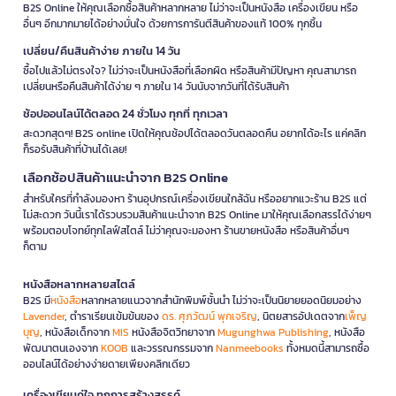
B2S Online ให้คุณเลือกซื้อสินค้าหลากหลาย ไม่ว่าจะเป็นหนังสือ เครื่องเขียน หรือ
อื่นๆ อีกมากมายได้อย่างมั่นใจ ด้วยการการันตีสินค้าของแท้ 100% ทุกชิ้น
เปลี่ยน/คืนสินค้าง่าย ภายใน 14 วัน
ซื้อไปแล้วไม่ตรงใจ? ไม่ว่าจะเป็นหนังสือที่เลือกผิด หรือสินค้ามีปัญหา คุณสามารถ
เปลี่ยนหรือคืนสินค้าได้ง่าย ๆ ภายใน 14 วันนับจากวันที่ได้รับสินค้า
ช้อปออนไลน์ได้ตลอด 24 ชั่วโมง ทุกที่ ทุกเวลา
สะดวกสุดๆ! B2S online เปิดให้คุณช้อปได้ตลอดวันตลอดคืน อยากได้อะไร แค่คลิก
ก็รอรับสินค้าที่บ้านได้เลย!
เลือกช้อปสินค้าแนะนำจาก B2S Online
สำหรับใครที่กำลังมองหา ร้านอุปกรณ์เครื่องเขียนใกล้ฉัน หรืออยากแวะร้าน B2S แต่
ไม่สะดวก วันนี้เราได้รวบรวมสินค้าแนะนำจาก B2S Online มาให้คุณเลือกสรรได้ง่ายๆ
พร้อมตอบโจทย์ทุกไลฟ์สไตล์ ไม่ว่าคุณจะมองหา ร้านขายหนังสือ หรือสินค้าอื่นๆ
ก็ตาม
หนังสือหลากหลายสไตล์
B2S มี
หนังสือ
หลากหลายแนวจากสำนักพิมพ์ชั้นนำ ไม่ว่าจะเป็นนิยายยอดนิยมอย่าง
Lavender
, ตำราเรียนเข้มข้นของ
ดร. ศุภวัฒน์ พุกเจริญ
, นิตยสารอัปเดตจาก
เพ็ญ
บุญ
, หนังสือเด็กจาก
MIS
หนังสือจิตวิทยาจาก
Mugunghwa Publishing
, หนังสือ
พัฒนาตนเองจาก
KOOB
และวรรณกรรมจาก
Nanmeebooks
ทั้งหมดนี้สามารถซื้อ
ออนไลน์ได้อย่างง่ายดายเพียงคลิกเดียว
เครื่องเขียนคู่ใจ ทุกการสร้างสรรค์