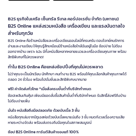
B2S ธุรกิจในเครือ เซ็นทรัล รีเทล คอร์ปอเรชั่น จำกัด (มหาชน)
B2S Online แหล่งรวมหนังสือ เครื่องเขียน และแรงบันดาลใจ
สำหรับทุกวัย
B2S Online คือร้านหนังสือและเครื่องเขียนออนไลน์ที่ครบครัน ตอบโจทย์คนรักการ
อ่านและงานเขียน ให้คุณรู้สึกเหมือนมีร้านหนังสือใกล้ฉันอยู่ในมือ ช้อปง่าย ไม่ต้อง
ออกจากบ้าน เพราะ b2s มีทั้งหนังสือหลากหลายแนวและเครื่องเขียนคุณภาพ พร้อม
สิทธิพิเศษที่ไม่ควรพลาด!
ทำไม B2S Online คือแหล่งช้อปปิ้งที่คุณไม่ควรพลาด
ไม่ว่าคุณจะเป็นนักเรียน นักศึกษา คนทำงาน B2S พร้อมให้คุณเลือกสินค้าคุณภาพได้
ตลอด 24 ชั่วโมง พร้อมโปรโมชั่นและสิทธิพิเศษมากมาย
ฟรี! ค่าจัดส่งทั่วไทย *เมื่อสั่งครบขั้นต่ำที่บริษัทกำหนด
ช้อปเพลินเกินคุ้ม! เพียงมียอดสั่งซื้อสินค้าขั้นต่ำที่บริษัทกำหนด รับสิทธิ์ส่งฟรีถึงบ้าน
ไม่ต้องจ่ายเพิ่ม
มั่นใจ หนังสือถึงมือปลอดภัย ด้วยบับเบิ้ล 3 ชั้น
หนังสือทุกเล่มจากบีทูเอสห่อด้วยบับเบิ้ลหนาแน่นถึง 3 ชั้น หมดกังวลเรื่องความเสีย
หายระหว่างจัดส่ง พร้อมส่งตรงถึงมือคุณในสภาพสมบูรณ์
ช้อป B2S Online การันตีสินค้าของแท้ 100%