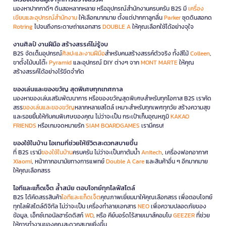
มองหาปากกาดีๆ ดินสอหลากหลาย หรืออุปกรณ์สำนักงานครบครัน B2S มี
เครื่อง
เขียนและอุปกรณ์สำนักงาน
ให้เลือกมากมาย ตั้งแต่ปากกาลูกลื่น
Parker
ชุดดินสอกด
Rotring
ไปจนถึงกระดาษถ่ายเอกสาร
DOUBLE A
ให้คุณเลือกใช้ได้อย่างจุใจ
งานศิลป์ งานฝีมือ สร้างสรรค์ไม่รู้จบ
B2S จัดเต็มอุปกรณ์
ศิลปะและงานฝีมือ
สำหรับคนสร้างสรรค์ตัวจริง ทั้งสีไม้
Colleen
,
ขาตั้งไม้บนโต๊ะ
Pyramid
และอุปกรณ์ DIY ต่างๆ จาก
MONT MARTE
ให้คุณ
สร้างสรรค์ได้อย่างไร้ขีดจำกัด
ของเล่นและของขวัญ สุดพิเศษทุกเทศกาล
มองหาของเล่นเสริมพัฒนาการ หรือของขวัญสุดพิเศษสำหรับทุกโอกาส B2S เราคัด
สรร
ของเล่นและของขวัญ
หลากหลายสไตล์ เหมาะสำหรับทุกเพศทุกวัย สร้างความสุข
และรอยยิ้มให้กับคนพิเศษของคุณ ไม่ว่าจะเป็น กระเป๋าเก็บอุณหภูมิ
KAKAO
FRIENDS
หรือเกมจดหมายรัก
SIAM BOARDGAMES
เรามีครบ!
ของใช้ในบ้าน ไอเทมที่ช่วยให้ชีวิตสะดวกสบายขึ้น
ที่ B2S เรามี
ของใช้ในบ้าน
ครบครัน ไม่ว่าจะเป็นกาต้มน้ำ
Anitech
, เครื่องฟอกอากาศ
Xiaomi
, หน้ากากอนามัยทางการแพทย์
Double A Care
และสินค้าอื่น ๆ อีกมากมาย
ให้คุณเลือกสรร
ไอทีและแก็ดเจ็ต ล้ำสมัย ตอบโจทย์ทุกไลฟ์สไตล์
B2S ได้คัดสรรสินค้า
ไอทีและแก็ดเจ็ต
คุณภาพเยี่ยมมาให้คุณเลือกสรร เพื่อตอบโจทย์
ทุกไลฟ์สไตล์ดิจิทัล ไม่ว่าจะเป็น เครื่องทำลายเอกสาร
NEO
เพื่อความปลอดภัยของ
ข้อมูล, เอ็กซ์เทอนัลฮาร์ดดิสก์
WD
, หรือ คีย์บอร์ดไร้สายเมาส์คอมโบ
GEEZER
ที่ช่วย
ให้การทำงานของคุณสะดวกสบายยิ่งขึ้น