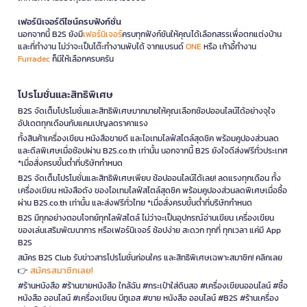
เฟอร์นิเจอร์ดีไซน์ครบฟังก์ชั่น
นอกจากนี้ B2S ยังมี
เฟอร์นิเจอร์
ครบทุกฟังก์ชันให้คุณได้เลือกสรรเพื่อตกแต่งบ้าน
และที่ทำงาน ไม่ว่าจะเป็นโต๊ะทำงานพับได้ จากแบรนด์
ONE
หรือ เก้าอี้ทำงาน
Furradec
ก็มีให้เลือกครบครัน
โปรโมชั่นและสิทธิพิเศษ
B2S จัดเต็มโปรโมชั่นและสิทธิพิเศษมากมายให้คุณเลือกช้อปออนไลน์ได้อย่างจุใจ
อัปเดตทุกเดือนกับแคมเปญลดราคาแรง
ทั้งสินค้าเครื่องเขียน หนังสือขายดี และไอเทมไลฟ์สไตล์สุดชิค พร้อมคูปองส่วนลด
และดีลพิเศษเมื่อช้อปผ่าน B2S.co.th เท่านั้น นอกจากนี้ B2S ยังใจดีส่งฟรีทั่วประเทศ
*เมื่อสั่งครบขั้นต่ำที่บริษัทกำหนด
B2S จัดเต็มโปรโมชั่นและสิทธิพิเศษเพียบ ช้อปออนไลน์ได้เลย! ลดแรงทุกเดือน ทั้ง
เครื่องเขียน หนังสือดัง ของไอเทมไลฟ์สไตล์สุดชิค พร้อมคูปองส่วนลดพิเศษเมื่อซื้อ
ผ่าน B2S.co.th เท่านั้น และส่งฟรีทั่วไทย *เมื่อสั่งครบขั้นต่ำที่บริษัทกำหนด
B2S มีทุกอย่างตอบโจทย์ทุกไลฟ์สไตล์ ไม่ว่าจะเป็นอุปกรณ์อ่านเขียน เครื่องเขียน
ของเล่นเสริมพัฒนาการ หรือเฟอร์นิเจอร์ ช้อปง่าย สะดวก ทุกที่ ทุกเวลา แค่มี App
B2S
สมัคร B2S Club รับข่าวสารโปรโมชั่นก่อนใคร และสิทธิพิเศษเฉพาะสมาชิก! คลิกเลย
สมัครสมาชิกเลย!
👉
#ร้านหนังสือ #ร้านขายหนังสือ ใกล้ฉัน #กระเป๋าใส่ดินสอ #เครื่องเขียนออนไลน์ #ซื้อ
หนังสือ ออนไลน์ #เครื่องเขียน บีทูเอส #ขาย หนังสือ ออนไลน์ #B2S #ร้านเครื่อง