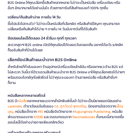
B2S Online ให้คุณเลือกซื้อสินค้าหลากหลาย ไม่ว่าจะเป็นหนังสือ เครื่องเขียน หรือ
อื่นๆ อีกมากมายได้อย่างมั่นใจ ด้วยการการันตีสินค้าของแท้ 100% ทุกชิ้น
เปลี่ยน/คืนสินค้าง่าย ภายใน 14 วัน
ซื้อไปแล้วไม่ตรงใจ? ไม่ว่าจะเป็นหนังสือที่เลือกผิด หรือสินค้ามีปัญหา คุณสามารถ
เปลี่ยนหรือคืนสินค้าได้ง่าย ๆ ภายใน 14 วันนับจากวันที่ได้รับสินค้า
ช้อปออนไลน์ได้ตลอด 24 ชั่วโมง ทุกที่ ทุกเวลา
สะดวกสุดๆ! B2S online เปิดให้คุณช้อปได้ตลอดวันตลอดคืน อยากได้อะไร แค่คลิก
ก็รอรับสินค้าที่บ้านได้เลย!
เลือกช้อปสินค้าแนะนำจาก B2S Online
สำหรับใครที่กำลังมองหา ร้านอุปกรณ์เครื่องเขียนใกล้ฉัน หรืออยากแวะร้าน B2S แต่
ไม่สะดวก วันนี้เราได้รวบรวมสินค้าแนะนำจาก B2S Online มาให้คุณเลือกสรรได้ง่ายๆ
พร้อมตอบโจทย์ทุกไลฟ์สไตล์ ไม่ว่าคุณจะมองหา ร้านขายหนังสือ หรือสินค้าอื่นๆ
ก็ตาม
หนังสือหลากหลายสไตล์
B2S มี
หนังสือ
หลากหลายแนวจากสำนักพิมพ์ชั้นนำ ไม่ว่าจะเป็นนิยายยอดนิยมอย่าง
Lavender
, ตำราเรียนเข้มข้นของ
ดร. ศุภวัฒน์ พุกเจริญ
, นิตยสารอัปเดตจาก
เพ็ญ
บุญ
, หนังสือเด็กจาก
MIS
หนังสือจิตวิทยาจาก
Mugunghwa Publishing
, หนังสือ
พัฒนาตนเองจาก
KOOB
และวรรณกรรมจาก
Nanmeebooks
ทั้งหมดนี้สามารถซื้อ
ออนไลน์ได้อย่างง่ายดายเพียงคลิกเดียว
เครื่องเขียนคู่ใจ ทุกการสร้างสรรค์