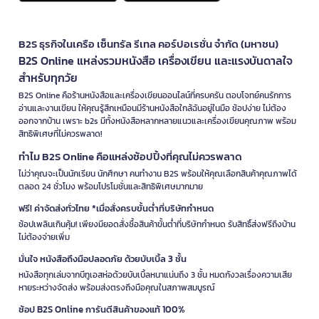
B2S ธุรกิจในเครือ เซ็นทรัล รีเทล คอร์ปอเรชั่น จำกัด (มหาชน)
B2S Online แหล่งรวมหนังสือ เครื่องเขียน และแรงบันดาลใจ
สำหรับทุกวัย
B2S Online คือร้านหนังสือและเครื่องเขียนออนไลน์ที่ครบครัน ตอบโจทย์คนรักการ
อ่านและงานเขียน ให้คุณรู้สึกเหมือนมีร้านหนังสือใกล้ฉันอยู่ในมือ ช้อปง่าย ไม่ต้อง
ออกจากบ้าน เพราะ b2s มีทั้งหนังสือหลากหลายแนวและเครื่องเขียนคุณภาพ พร้อม
สิทธิพิเศษที่ไม่ควรพลาด!
ทำไม B2S Online คือแหล่งช้อปปิ้งที่คุณไม่ควรพลาด
ไม่ว่าคุณจะเป็นนักเรียน นักศึกษา คนทำงาน B2S พร้อมให้คุณเลือกสินค้าคุณภาพได้
ตลอด 24 ชั่วโมง พร้อมโปรโมชั่นและสิทธิพิเศษมากมาย
ฟรี! ค่าจัดส่งทั่วไทย *เมื่อสั่งครบขั้นต่ำที่บริษัทกำหนด
ช้อปเพลินเกินคุ้ม! เพียงมียอดสั่งซื้อสินค้าขั้นต่ำที่บริษัทกำหนด รับสิทธิ์ส่งฟรีถึงบ้าน
ไม่ต้องจ่ายเพิ่ม
มั่นใจ หนังสือถึงมือปลอดภัย ด้วยบับเบิ้ล 3 ชั้น
หนังสือทุกเล่มจากบีทูเอสห่อด้วยบับเบิ้ลหนาแน่นถึง 3 ชั้น หมดกังวลเรื่องความเสีย
หายระหว่างจัดส่ง พร้อมส่งตรงถึงมือคุณในสภาพสมบูรณ์
ช้อป B2S Online การันตีสินค้าของแท้ 100%