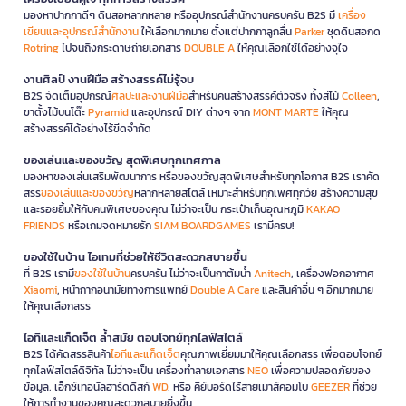
มองหาปากกาดีๆ ดินสอหลากหลาย หรืออุปกรณ์สำนักงานครบครัน B2S มี
เครื่อง
เขียนและอุปกรณ์สำนักงาน
ให้เลือกมากมาย ตั้งแต่ปากกาลูกลื่น
Parker
ชุดดินสอกด
Rotring
ไปจนถึงกระดาษถ่ายเอกสาร
DOUBLE A
ให้คุณเลือกใช้ได้อย่างจุใจ
งานศิลป์ งานฝีมือ สร้างสรรค์ไม่รู้จบ
B2S จัดเต็มอุปกรณ์
ศิลปะและงานฝีมือ
สำหรับคนสร้างสรรค์ตัวจริง ทั้งสีไม้
Colleen
,
ขาตั้งไม้บนโต๊ะ
Pyramid
และอุปกรณ์ DIY ต่างๆ จาก
MONT MARTE
ให้คุณ
สร้างสรรค์ได้อย่างไร้ขีดจำกัด
ของเล่นและของขวัญ สุดพิเศษทุกเทศกาล
มองหาของเล่นเสริมพัฒนาการ หรือของขวัญสุดพิเศษสำหรับทุกโอกาส B2S เราคัด
สรร
ของเล่นและของขวัญ
หลากหลายสไตล์ เหมาะสำหรับทุกเพศทุกวัย สร้างความสุข
และรอยยิ้มให้กับคนพิเศษของคุณ ไม่ว่าจะเป็น กระเป๋าเก็บอุณหภูมิ
KAKAO
FRIENDS
หรือเกมจดหมายรัก
SIAM BOARDGAMES
เรามีครบ!
ของใช้ในบ้าน ไอเทมที่ช่วยให้ชีวิตสะดวกสบายขึ้น
ที่ B2S เรามี
ของใช้ในบ้าน
ครบครัน ไม่ว่าจะเป็นกาต้มน้ำ
Anitech
, เครื่องฟอกอากาศ
Xiaomi
, หน้ากากอนามัยทางการแพทย์
Double A Care
และสินค้าอื่น ๆ อีกมากมาย
ให้คุณเลือกสรร
ไอทีและแก็ดเจ็ต ล้ำสมัย ตอบโจทย์ทุกไลฟ์สไตล์
B2S ได้คัดสรรสินค้า
ไอทีและแก็ดเจ็ต
คุณภาพเยี่ยมมาให้คุณเลือกสรร เพื่อตอบโจทย์
ทุกไลฟ์สไตล์ดิจิทัล ไม่ว่าจะเป็น เครื่องทำลายเอกสาร
NEO
เพื่อความปลอดภัยของ
ข้อมูล, เอ็กซ์เทอนัลฮาร์ดดิสก์
WD
, หรือ คีย์บอร์ดไร้สายเมาส์คอมโบ
GEEZER
ที่ช่วย
ให้การทำงานของคุณสะดวกสบายยิ่งขึ้น