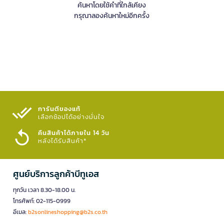
ค้นหาโดยใช้คำที่ใกล้เคียง
กรุณาลองค้นหาใหม่อีกครั้ง
การันตีของแท้
เลือกช้อปได้อย่างมั่นใจ​
คืนสินค้าได้ภายใน 14 วัน
หลังได้รับสินค้า*
ศูนย์บริการลูกค้าบีทูเอส
ทุกวัน เวลา 8.30-18.00 น.
โทรศัพท์: 02-115-0999
อีเมล:
b2sonlineshopping@b2s.co.th