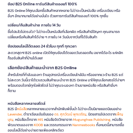
ช้อป B2S Online การันตีสินค้าของแท้ 100%
B2S Online ให้คุณเลือกซื้อสินค้าหลากหลาย ไม่ว่าจะเป็นหนังสือ เครื่องเขียน หรือ
อื่นๆ อีกมากมายได้อย่างมั่นใจ ด้วยการการันตีสินค้าของแท้ 100% ทุกชิ้น
เปลี่ยน/คืนสินค้าง่าย ภายใน 14 วัน
ซื้อไปแล้วไม่ตรงใจ? ไม่ว่าจะเป็นหนังสือที่เลือกผิด หรือสินค้ามีปัญหา คุณสามารถ
เปลี่ยนหรือคืนสินค้าได้ง่าย ๆ ภายใน 14 วันนับจากวันที่ได้รับสินค้า
ช้อปออนไลน์ได้ตลอด 24 ชั่วโมง ทุกที่ ทุกเวลา
สะดวกสุดๆ! B2S online เปิดให้คุณช้อปได้ตลอดวันตลอดคืน อยากได้อะไร แค่คลิก
ก็รอรับสินค้าที่บ้านได้เลย!
เลือกช้อปสินค้าแนะนำจาก B2S Online
สำหรับใครที่กำลังมองหา ร้านอุปกรณ์เครื่องเขียนใกล้ฉัน หรืออยากแวะร้าน B2S แต่
ไม่สะดวก วันนี้เราได้รวบรวมสินค้าแนะนำจาก B2S Online มาให้คุณเลือกสรรได้ง่ายๆ
พร้อมตอบโจทย์ทุกไลฟ์สไตล์ ไม่ว่าคุณจะมองหา ร้านขายหนังสือ หรือสินค้าอื่นๆ
ก็ตาม
หนังสือหลากหลายสไตล์
B2S มี
หนังสือ
หลากหลายแนวจากสำนักพิมพ์ชั้นนำ ไม่ว่าจะเป็นนิยายยอดนิยมอย่าง
Lavender
, ตำราเรียนเข้มข้นของ
ดร. ศุภวัฒน์ พุกเจริญ
, นิตยสารอัปเดตจาก
เพ็ญ
บุญ
, หนังสือเด็กจาก
MIS
หนังสือจิตวิทยาจาก
Mugunghwa Publishing
, หนังสือ
พัฒนาตนเองจาก
KOOB
และวรรณกรรมจาก
Nanmeebooks
ทั้งหมดนี้สามารถซื้อ
ออนไลน์ได้อย่างง่ายดายเพียงคลิกเดียว