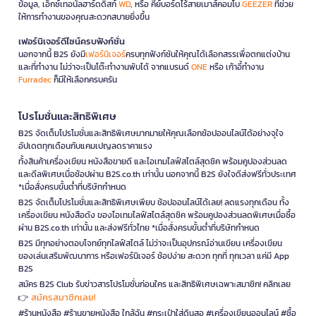
ข้อมูล, เอ็กซ์เทอนัลฮาร์ดดิสก์
WD
, หรือ คีย์บอร์ดไร้สายเมาส์คอมโบ
GEEZER
ที่ช่วย
ให้การทำงานของคุณสะดวกสบายยิ่งขึ้น
เฟอร์นิเจอร์ดีไซน์ครบฟังก์ชั่น
นอกจากนี้ B2S ยังมี
เฟอร์นิเจอร์
ครบทุกฟังก์ชันให้คุณได้เลือกสรรเพื่อตกแต่งบ้าน
และที่ทำงาน ไม่ว่าจะเป็นโต๊ะทำงานพับได้ จากแบรนด์
ONE
หรือ เก้าอี้ทำงาน
Furradec
ก็มีให้เลือกครบครัน
โปรโมชั่นและสิทธิพิเศษ
B2S จัดเต็มโปรโมชั่นและสิทธิพิเศษมากมายให้คุณเลือกช้อปออนไลน์ได้อย่างจุใจ
อัปเดตทุกเดือนกับแคมเปญลดราคาแรง
ทั้งสินค้าเครื่องเขียน หนังสือขายดี และไอเทมไลฟ์สไตล์สุดชิค พร้อมคูปองส่วนลด
และดีลพิเศษเมื่อช้อปผ่าน B2S.co.th เท่านั้น นอกจากนี้ B2S ยังใจดีส่งฟรีทั่วประเทศ
*เมื่อสั่งครบขั้นต่ำที่บริษัทกำหนด
B2S จัดเต็มโปรโมชั่นและสิทธิพิเศษเพียบ ช้อปออนไลน์ได้เลย! ลดแรงทุกเดือน ทั้ง
เครื่องเขียน หนังสือดัง ของไอเทมไลฟ์สไตล์สุดชิค พร้อมคูปองส่วนลดพิเศษเมื่อซื้อ
ผ่าน B2S.co.th เท่านั้น และส่งฟรีทั่วไทย *เมื่อสั่งครบขั้นต่ำที่บริษัทกำหนด
B2S มีทุกอย่างตอบโจทย์ทุกไลฟ์สไตล์ ไม่ว่าจะเป็นอุปกรณ์อ่านเขียน เครื่องเขียน
ของเล่นเสริมพัฒนาการ หรือเฟอร์นิเจอร์ ช้อปง่าย สะดวก ทุกที่ ทุกเวลา แค่มี App
B2S
สมัคร B2S Club รับข่าวสารโปรโมชั่นก่อนใคร และสิทธิพิเศษเฉพาะสมาชิก! คลิกเลย
สมัครสมาชิกเลย!
👉
#ร้านหนังสือ #ร้านขายหนังสือ ใกล้ฉัน #กระเป๋าใส่ดินสอ #เครื่องเขียนออนไลน์ #ซื้อ