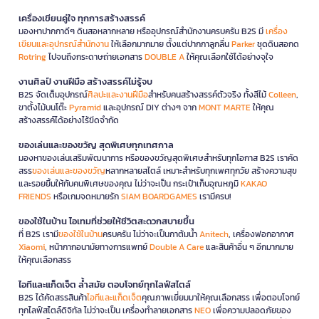
เครื่องเขียนคู่ใจ ทุกการสร้างสรรค์
มองหาปากกาดีๆ ดินสอหลากหลาย หรืออุปกรณ์สำนักงานครบครัน B2S มี
เครื่อง
เขียนและอุปกรณ์สำนักงาน
ให้เลือกมากมาย ตั้งแต่ปากกาลูกลื่น
Parker
ชุดดินสอกด
Rotring
ไปจนถึงกระดาษถ่ายเอกสาร
DOUBLE A
ให้คุณเลือกใช้ได้อย่างจุใจ
งานศิลป์ งานฝีมือ สร้างสรรค์ไม่รู้จบ
B2S จัดเต็มอุปกรณ์
ศิลปะและงานฝีมือ
สำหรับคนสร้างสรรค์ตัวจริง ทั้งสีไม้
Colleen
,
ขาตั้งไม้บนโต๊ะ
Pyramid
และอุปกรณ์ DIY ต่างๆ จาก
MONT MARTE
ให้คุณ
สร้างสรรค์ได้อย่างไร้ขีดจำกัด
ของเล่นและของขวัญ สุดพิเศษทุกเทศกาล
มองหาของเล่นเสริมพัฒนาการ หรือของขวัญสุดพิเศษสำหรับทุกโอกาส B2S เราคัด
สรร
ของเล่นและของขวัญ
หลากหลายสไตล์ เหมาะสำหรับทุกเพศทุกวัย สร้างความสุข
และรอยยิ้มให้กับคนพิเศษของคุณ ไม่ว่าจะเป็น กระเป๋าเก็บอุณหภูมิ
KAKAO
FRIENDS
หรือเกมจดหมายรัก
SIAM BOARDGAMES
เรามีครบ!
ของใช้ในบ้าน ไอเทมที่ช่วยให้ชีวิตสะดวกสบายขึ้น
ที่ B2S เรามี
ของใช้ในบ้าน
ครบครัน ไม่ว่าจะเป็นกาต้มน้ำ
Anitech
, เครื่องฟอกอากาศ
Xiaomi
, หน้ากากอนามัยทางการแพทย์
Double A Care
และสินค้าอื่น ๆ อีกมากมาย
ให้คุณเลือกสรร
ไอทีและแก็ดเจ็ต ล้ำสมัย ตอบโจทย์ทุกไลฟ์สไตล์
B2S ได้คัดสรรสินค้า
ไอทีและแก็ดเจ็ต
คุณภาพเยี่ยมมาให้คุณเลือกสรร เพื่อตอบโจทย์
ทุกไลฟ์สไตล์ดิจิทัล ไม่ว่าจะเป็น เครื่องทำลายเอกสาร
NEO
เพื่อความปลอดภัยของ