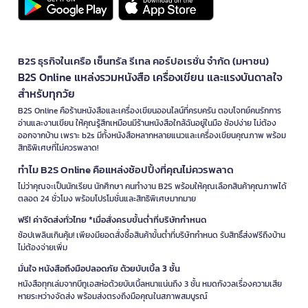
B2S ธุรกิจในเครือ เซ็นทรัล รีเทล คอร์ปอเรชั่น จำกัด (มหาชน)
B2S Online แหล่งรวมหนังสือ เครื่องเขียน และแรงบันดาลใจ
สำหรับทุกวัย
B2S Online คือร้านหนังสือและเครื่องเขียนออนไลน์ที่ครบครัน ตอบโจทย์คนรักการ
อ่านและงานเขียน ให้คุณรู้สึกเหมือนมีร้านหนังสือใกล้ฉันอยู่ในมือ ช้อปง่าย ไม่ต้อง
ออกจากบ้าน เพราะ b2s มีทั้งหนังสือหลากหลายแนวและเครื่องเขียนคุณภาพ พร้อม
สิทธิพิเศษที่ไม่ควรพลาด!
ทำไม B2S Online คือแหล่งช้อปปิ้งที่คุณไม่ควรพลาด
ไม่ว่าคุณจะเป็นนักเรียน นักศึกษา คนทำงาน B2S พร้อมให้คุณเลือกสินค้าคุณภาพได้
ตลอด 24 ชั่วโมง พร้อมโปรโมชั่นและสิทธิพิเศษมากมาย
ฟรี! ค่าจัดส่งทั่วไทย *เมื่อสั่งครบขั้นต่ำที่บริษัทกำหนด
ช้อปเพลินเกินคุ้ม! เพียงมียอดสั่งซื้อสินค้าขั้นต่ำที่บริษัทกำหนด รับสิทธิ์ส่งฟรีถึงบ้าน
ไม่ต้องจ่ายเพิ่ม
มั่นใจ หนังสือถึงมือปลอดภัย ด้วยบับเบิ้ล 3 ชั้น
หนังสือทุกเล่มจากบีทูเอสห่อด้วยบับเบิ้ลหนาแน่นถึง 3 ชั้น หมดกังวลเรื่องความเสีย
หายระหว่างจัดส่ง พร้อมส่งตรงถึงมือคุณในสภาพสมบูรณ์