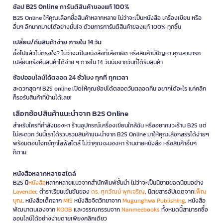
ช้อป B2S Online การันตีสินค้าของแท้ 100%
B2S Online ให้คุณเลือกซื้อสินค้าหลากหลาย ไม่ว่าจะเป็นหนังสือ เครื่องเขียน หรือ
อื่นๆ อีกมากมายได้อย่างมั่นใจ ด้วยการการันตีสินค้าของแท้ 100% ทุกชิ้น
เปลี่ยน/คืนสินค้าง่าย ภายใน 14 วัน
ซื้อไปแล้วไม่ตรงใจ? ไม่ว่าจะเป็นหนังสือที่เลือกผิด หรือสินค้ามีปัญหา คุณสามารถ
เปลี่ยนหรือคืนสินค้าได้ง่าย ๆ ภายใน 14 วันนับจากวันที่ได้รับสินค้า
ช้อปออนไลน์ได้ตลอด 24 ชั่วโมง ทุกที่ ทุกเวลา
สะดวกสุดๆ! B2S online เปิดให้คุณช้อปได้ตลอดวันตลอดคืน อยากได้อะไร แค่คลิก
ก็รอรับสินค้าที่บ้านได้เลย!
เลือกช้อปสินค้าแนะนำจาก B2S Online
สำหรับใครที่กำลังมองหา ร้านอุปกรณ์เครื่องเขียนใกล้ฉัน หรืออยากแวะร้าน B2S แต่
ไม่สะดวก วันนี้เราได้รวบรวมสินค้าแนะนำจาก B2S Online มาให้คุณเลือกสรรได้ง่ายๆ
พร้อมตอบโจทย์ทุกไลฟ์สไตล์ ไม่ว่าคุณจะมองหา ร้านขายหนังสือ หรือสินค้าอื่นๆ
ก็ตาม
หนังสือหลากหลายสไตล์
B2S มี
หนังสือ
หลากหลายแนวจากสำนักพิมพ์ชั้นนำ ไม่ว่าจะเป็นนิยายยอดนิยมอย่าง
Lavender
, ตำราเรียนเข้มข้นของ
ดร. ศุภวัฒน์ พุกเจริญ
, นิตยสารอัปเดตจาก
เพ็ญ
บุญ
, หนังสือเด็กจาก
MIS
หนังสือจิตวิทยาจาก
Mugunghwa Publishing
, หนังสือ
พัฒนาตนเองจาก
KOOB
และวรรณกรรมจาก
Nanmeebooks
ทั้งหมดนี้สามารถซื้อ
ออนไลน์ได้อย่างง่ายดายเพียงคลิกเดียว