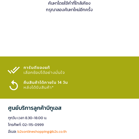
ค้นหาโดยใช้คำที่ใกล้เคียง
กรุณาลองค้นหาใหม่อีกครั้ง
การันตีของแท้
เลือกช้อปได้อย่างมั่นใจ​
คืนสินค้าได้ภายใน 14 วัน
หลังได้รับสินค้า*
ศูนย์บริการลูกค้าบีทูเอส
ทุกวัน เวลา 8.30-18.00 น.
โทรศัพท์: 02-115-0999
อีเมล:
b2sonlineshopping@b2s.co.th