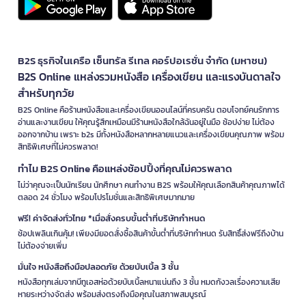
B2S ธุรกิจในเครือ เซ็นทรัล รีเทล คอร์ปอเรชั่น จำกัด (มหาชน)
B2S Online แหล่งรวมหนังสือ เครื่องเขียน และแรงบันดาลใจ
สำหรับทุกวัย
B2S Online คือร้านหนังสือและเครื่องเขียนออนไลน์ที่ครบครัน ตอบโจทย์คนรักการ
อ่านและงานเขียน ให้คุณรู้สึกเหมือนมีร้านหนังสือใกล้ฉันอยู่ในมือ ช้อปง่าย ไม่ต้อง
ออกจากบ้าน เพราะ b2s มีทั้งหนังสือหลากหลายแนวและเครื่องเขียนคุณภาพ พร้อม
สิทธิพิเศษที่ไม่ควรพลาด!
ทำไม B2S Online คือแหล่งช้อปปิ้งที่คุณไม่ควรพลาด
ไม่ว่าคุณจะเป็นนักเรียน นักศึกษา คนทำงาน B2S พร้อมให้คุณเลือกสินค้าคุณภาพได้
ตลอด 24 ชั่วโมง พร้อมโปรโมชั่นและสิทธิพิเศษมากมาย
ฟรี! ค่าจัดส่งทั่วไทย *เมื่อสั่งครบขั้นต่ำที่บริษัทกำหนด
ช้อปเพลินเกินคุ้ม! เพียงมียอดสั่งซื้อสินค้าขั้นต่ำที่บริษัทกำหนด รับสิทธิ์ส่งฟรีถึงบ้าน
ไม่ต้องจ่ายเพิ่ม
มั่นใจ หนังสือถึงมือปลอดภัย ด้วยบับเบิ้ล 3 ชั้น
หนังสือทุกเล่มจากบีทูเอสห่อด้วยบับเบิ้ลหนาแน่นถึง 3 ชั้น หมดกังวลเรื่องความเสีย
หายระหว่างจัดส่ง พร้อมส่งตรงถึงมือคุณในสภาพสมบูรณ์