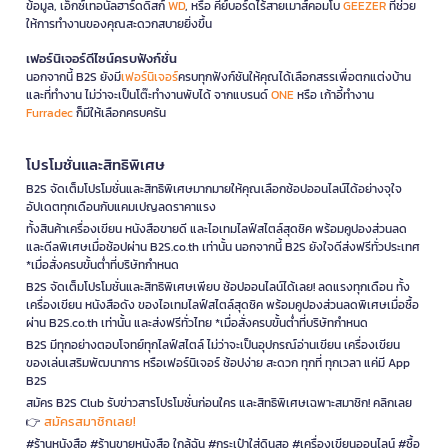
ข้อมูล, เอ็กซ์เทอนัลฮาร์ดดิสก์
WD
, หรือ คีย์บอร์ดไร้สายเมาส์คอมโบ
GEEZER
ที่ช่วย
ให้การทำงานของคุณสะดวกสบายยิ่งขึ้น
เฟอร์นิเจอร์ดีไซน์ครบฟังก์ชั่น
นอกจากนี้ B2S ยังมี
เฟอร์นิเจอร์
ครบทุกฟังก์ชันให้คุณได้เลือกสรรเพื่อตกแต่งบ้าน
และที่ทำงาน ไม่ว่าจะเป็นโต๊ะทำงานพับได้ จากแบรนด์
ONE
หรือ เก้าอี้ทำงาน
Furradec
ก็มีให้เลือกครบครัน
โปรโมชั่นและสิทธิพิเศษ
B2S จัดเต็มโปรโมชั่นและสิทธิพิเศษมากมายให้คุณเลือกช้อปออนไลน์ได้อย่างจุใจ
อัปเดตทุกเดือนกับแคมเปญลดราคาแรง
ทั้งสินค้าเครื่องเขียน หนังสือขายดี และไอเทมไลฟ์สไตล์สุดชิค พร้อมคูปองส่วนลด
และดีลพิเศษเมื่อช้อปผ่าน B2S.co.th เท่านั้น นอกจากนี้ B2S ยังใจดีส่งฟรีทั่วประเทศ
*เมื่อสั่งครบขั้นต่ำที่บริษัทกำหนด
B2S จัดเต็มโปรโมชั่นและสิทธิพิเศษเพียบ ช้อปออนไลน์ได้เลย! ลดแรงทุกเดือน ทั้ง
เครื่องเขียน หนังสือดัง ของไอเทมไลฟ์สไตล์สุดชิค พร้อมคูปองส่วนลดพิเศษเมื่อซื้อ
ผ่าน B2S.co.th เท่านั้น และส่งฟรีทั่วไทย *เมื่อสั่งครบขั้นต่ำที่บริษัทกำหนด
B2S มีทุกอย่างตอบโจทย์ทุกไลฟ์สไตล์ ไม่ว่าจะเป็นอุปกรณ์อ่านเขียน เครื่องเขียน
ของเล่นเสริมพัฒนาการ หรือเฟอร์นิเจอร์ ช้อปง่าย สะดวก ทุกที่ ทุกเวลา แค่มี App
B2S
สมัคร B2S Club รับข่าวสารโปรโมชั่นก่อนใคร และสิทธิพิเศษเฉพาะสมาชิก! คลิกเลย
สมัครสมาชิกเลย!
👉
#ร้านหนังสือ #ร้านขายหนังสือ ใกล้ฉัน #กระเป๋าใส่ดินสอ #เครื่องเขียนออนไลน์ #ซื้อ