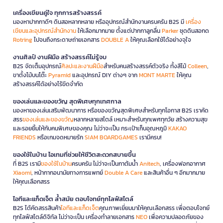
เครื่องเขียนคู่ใจ ทุกการสร้างสรรค์
มองหาปากกาดีๆ ดินสอหลากหลาย หรืออุปกรณ์สำนักงานครบครัน B2S มี
เครื่อง
เขียนและอุปกรณ์สำนักงาน
ให้เลือกมากมาย ตั้งแต่ปากกาลูกลื่น
Parker
ชุดดินสอกด
Rotring
ไปจนถึงกระดาษถ่ายเอกสาร
DOUBLE A
ให้คุณเลือกใช้ได้อย่างจุใจ
งานศิลป์ งานฝีมือ สร้างสรรค์ไม่รู้จบ
B2S จัดเต็มอุปกรณ์
ศิลปะและงานฝีมือ
สำหรับคนสร้างสรรค์ตัวจริง ทั้งสีไม้
Colleen
,
ขาตั้งไม้บนโต๊ะ
Pyramid
และอุปกรณ์ DIY ต่างๆ จาก
MONT MARTE
ให้คุณ
สร้างสรรค์ได้อย่างไร้ขีดจำกัด
ของเล่นและของขวัญ สุดพิเศษทุกเทศกาล
มองหาของเล่นเสริมพัฒนาการ หรือของขวัญสุดพิเศษสำหรับทุกโอกาส B2S เราคัด
สรร
ของเล่นและของขวัญ
หลากหลายสไตล์ เหมาะสำหรับทุกเพศทุกวัย สร้างความสุข
และรอยยิ้มให้กับคนพิเศษของคุณ ไม่ว่าจะเป็น กระเป๋าเก็บอุณหภูมิ
KAKAO
FRIENDS
หรือเกมจดหมายรัก
SIAM BOARDGAMES
เรามีครบ!
ของใช้ในบ้าน ไอเทมที่ช่วยให้ชีวิตสะดวกสบายขึ้น
ที่ B2S เรามี
ของใช้ในบ้าน
ครบครัน ไม่ว่าจะเป็นกาต้มน้ำ
Anitech
, เครื่องฟอกอากาศ
Xiaomi
, หน้ากากอนามัยทางการแพทย์
Double A Care
และสินค้าอื่น ๆ อีกมากมาย
ให้คุณเลือกสรร
ไอทีและแก็ดเจ็ต ล้ำสมัย ตอบโจทย์ทุกไลฟ์สไตล์
B2S ได้คัดสรรสินค้า
ไอทีและแก็ดเจ็ต
คุณภาพเยี่ยมมาให้คุณเลือกสรร เพื่อตอบโจทย์
ทุกไลฟ์สไตล์ดิจิทัล ไม่ว่าจะเป็น เครื่องทำลายเอกสาร
NEO
เพื่อความปลอดภัยของ