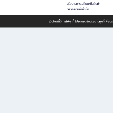
นโยบายการเปลี่ยน/คืนสินค้า
ตรวจสอบคำสั่งซื้อ
เว็บไซต์นี้มีการใช้คุกกี้ โปรดยอมรับนโยบายคุกกี้เพื่
B2S ธุรกิจในเครือ เซ็นทรัล รีเทล คอร์ปอเรชั่น จำกัด (มหาชน)
B2S Online แหล่งรวมหนังสือ เครื่องเขียน และแรงบันดาลใจสำหรับ
B2S Online คือร้านหนังสือและเครื่องเขียนออนไลน์ที่ครบครัน ตอบโจทย์คนรักการอ่านและงานเ
ทำไม B2S Online คือแหล่งช้อปปิ้งที่คุณไม่ควรพลาด
ไม่ว่าคุณจะเป็นนักเรียน นักศึกษา คนทำงาน B2S พร้อมให้คุณเลือกสินค้าคุณภาพได้ตลอด 24