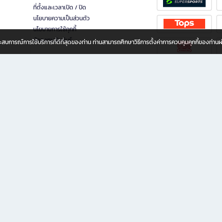
ที่ตั้งและเวลาเปิด / ปิด
นโยบายความเป็นส่วนตัว
นโยบายการใช้คุกกี้
นักลงทุนสัมพันธ์
อประสบการณ์การใช้บริการที่ดีที่สุดของท่าน ท่านสามารถศึกษาวิธีการตั้งค่าการควบคุมคุกกี้ของท่าน
ทุกวัย
ขียน ให้คุณรู้สึกเหมือนมีร้านหนังสือใกล้ฉันอยู่ในมือ ช้อปง่าย ไม่ต้องออกจากบ้าน เพราะ b2
 ชั่วโมง พร้อมโปรโมชั่นและสิทธิพิเศษมากมาย