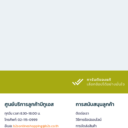
การันตีของแท้
เลือกช้อปได้อย่างมั่นใจ​
ศูนย์บริการลูกค้าบีทูเอส
การสนับสนุนลูกค้า
ทุกวัน เวลา 8.30-18.00 น.
ติดต่อเรา
โทรศัพท์: 02-115-0999
วิธีการช้อปออนไลน์
อีเมล:
b2sonlineshopping@b2s.co.th
การจัดส่งสินค้า