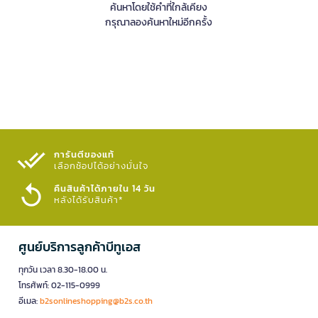
ค้นหาโดยใช้คำที่ใกล้เคียง
กรุณาลองค้นหาใหม่อีกครั้ง
การันตีของแท้
เลือกช้อปได้อย่างมั่นใจ​
คืนสินค้าได้ภายใน 14 วัน
หลังได้รับสินค้า*
ศูนย์บริการลูกค้าบีทูเอส
ทุกวัน เวลา 8.30-18.00 น.
โทรศัพท์: 02-115-0999
อีเมล:
b2sonlineshopping@b2s.co.th