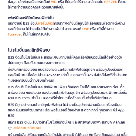
ข้อมูล, เอ็กซ์เทอนัลฮาร์ดดิสก์
WD
, หรือ คีย์บอร์ดไร้สายเมาส์คอมโบ
GEEZER
ที่ช่วย
ให้การทำงานของคุณสะดวกสบายยิ่งขึ้น
เฟอร์นิเจอร์ดีไซน์ครบฟังก์ชั่น
นอกจากนี้ B2S ยังมี
เฟอร์นิเจอร์
ครบทุกฟังก์ชันให้คุณได้เลือกสรรเพื่อตกแต่งบ้าน
และที่ทำงาน ไม่ว่าจะเป็นโต๊ะทำงานพับได้ จากแบรนด์
ONE
หรือ เก้าอี้ทำงาน
Furradec
ก็มีให้เลือกครบครัน
โปรโมชั่นและสิทธิพิเศษ
B2S จัดเต็มโปรโมชั่นและสิทธิพิเศษมากมายให้คุณเลือกช้อปออนไลน์ได้อย่างจุใจ
อัปเดตทุกเดือนกับแคมเปญลดราคาแรง
ทั้งสินค้าเครื่องเขียน หนังสือขายดี และไอเทมไลฟ์สไตล์สุดชิค พร้อมคูปองส่วนลด
และดีลพิเศษเมื่อช้อปผ่าน B2S.co.th เท่านั้น นอกจากนี้ B2S ยังใจดีส่งฟรีทั่วประเทศ
*เมื่อสั่งครบขั้นต่ำที่บริษัทกำหนด
B2S จัดเต็มโปรโมชั่นและสิทธิพิเศษเพียบ ช้อปออนไลน์ได้เลย! ลดแรงทุกเดือน ทั้ง
เครื่องเขียน หนังสือดัง ของไอเทมไลฟ์สไตล์สุดชิค พร้อมคูปองส่วนลดพิเศษเมื่อซื้อ
ผ่าน B2S.co.th เท่านั้น และส่งฟรีทั่วไทย *เมื่อสั่งครบขั้นต่ำที่บริษัทกำหนด
B2S มีทุกอย่างตอบโจทย์ทุกไลฟ์สไตล์ ไม่ว่าจะเป็นอุปกรณ์อ่านเขียน เครื่องเขียน
ของเล่นเสริมพัฒนาการ หรือเฟอร์นิเจอร์ ช้อปง่าย สะดวก ทุกที่ ทุกเวลา แค่มี App
B2S
สมัคร B2S Club รับข่าวสารโปรโมชั่นก่อนใคร และสิทธิพิเศษเฉพาะสมาชิก! คลิกเลย
สมัครสมาชิกเลย!
👉
#ร้านหนังสือ #ร้านขายหนังสือ ใกล้ฉัน #กระเป๋าใส่ดินสอ #เครื่องเขียนออนไลน์ #ซื้อ