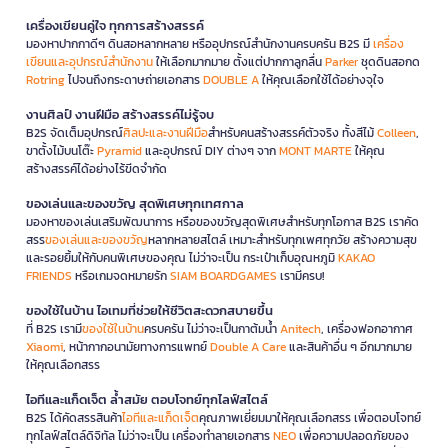
เครื่องเขียนคู่ใจ ทุกการสร้างสรรค์
มองหาปากกาดีๆ ดินสอหลากหลาย หรืออุปกรณ์สำนักงานครบครัน B2S มี
เครื่อง
เขียนและอุปกรณ์สำนักงาน
ให้เลือกมากมาย ตั้งแต่ปากกาลูกลื่น
Parker
ชุดดินสอกด
Rotring
ไปจนถึงกระดาษถ่ายเอกสาร
DOUBLE A
ให้คุณเลือกใช้ได้อย่างจุใจ
งานศิลป์ งานฝีมือ สร้างสรรค์ไม่รู้จบ
B2S จัดเต็มอุปกรณ์
ศิลปะและงานฝีมือ
สำหรับคนสร้างสรรค์ตัวจริง ทั้งสีไม้
Colleen
,
ขาตั้งไม้บนโต๊ะ
Pyramid
และอุปกรณ์ DIY ต่างๆ จาก
MONT MARTE
ให้คุณ
สร้างสรรค์ได้อย่างไร้ขีดจำกัด
ของเล่นและของขวัญ สุดพิเศษทุกเทศกาล
มองหาของเล่นเสริมพัฒนาการ หรือของขวัญสุดพิเศษสำหรับทุกโอกาส B2S เราคัด
สรร
ของเล่นและของขวัญ
หลากหลายสไตล์ เหมาะสำหรับทุกเพศทุกวัย สร้างความสุข
และรอยยิ้มให้กับคนพิเศษของคุณ ไม่ว่าจะเป็น กระเป๋าเก็บอุณหภูมิ
KAKAO
FRIENDS
หรือเกมจดหมายรัก
SIAM BOARDGAMES
เรามีครบ!
ของใช้ในบ้าน ไอเทมที่ช่วยให้ชีวิตสะดวกสบายขึ้น
ที่ B2S เรามี
ของใช้ในบ้าน
ครบครัน ไม่ว่าจะเป็นกาต้มน้ำ
Anitech
, เครื่องฟอกอากาศ
Xiaomi
, หน้ากากอนามัยทางการแพทย์
Double A Care
และสินค้าอื่น ๆ อีกมากมาย
ให้คุณเลือกสรร
ไอทีและแก็ดเจ็ต ล้ำสมัย ตอบโจทย์ทุกไลฟ์สไตล์
B2S ได้คัดสรรสินค้า
ไอทีและแก็ดเจ็ต
คุณภาพเยี่ยมมาให้คุณเลือกสรร เพื่อตอบโจทย์
ทุกไลฟ์สไตล์ดิจิทัล ไม่ว่าจะเป็น เครื่องทำลายเอกสาร
NEO
เพื่อความปลอดภัยของ