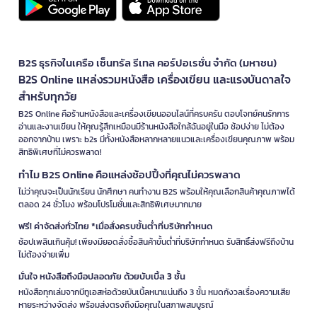
B2S ธุรกิจในเครือ เซ็นทรัล รีเทล คอร์ปอเรชั่น จำกัด (มหาชน)
B2S Online แหล่งรวมหนังสือ เครื่องเขียน และแรงบันดาลใจ
สำหรับทุกวัย
B2S Online คือร้านหนังสือและเครื่องเขียนออนไลน์ที่ครบครัน ตอบโจทย์คนรักการ
อ่านและงานเขียน ให้คุณรู้สึกเหมือนมีร้านหนังสือใกล้ฉันอยู่ในมือ ช้อปง่าย ไม่ต้อง
ออกจากบ้าน เพราะ b2s มีทั้งหนังสือหลากหลายแนวและเครื่องเขียนคุณภาพ พร้อม
สิทธิพิเศษที่ไม่ควรพลาด!
ทำไม B2S Online คือแหล่งช้อปปิ้งที่คุณไม่ควรพลาด
ไม่ว่าคุณจะเป็นนักเรียน นักศึกษา คนทำงาน B2S พร้อมให้คุณเลือกสินค้าคุณภาพได้
ตลอด 24 ชั่วโมง พร้อมโปรโมชั่นและสิทธิพิเศษมากมาย
ฟรี! ค่าจัดส่งทั่วไทย *เมื่อสั่งครบขั้นต่ำที่บริษัทกำหนด
ช้อปเพลินเกินคุ้ม! เพียงมียอดสั่งซื้อสินค้าขั้นต่ำที่บริษัทกำหนด รับสิทธิ์ส่งฟรีถึงบ้าน
ไม่ต้องจ่ายเพิ่ม
มั่นใจ หนังสือถึงมือปลอดภัย ด้วยบับเบิ้ล 3 ชั้น
หนังสือทุกเล่มจากบีทูเอสห่อด้วยบับเบิ้ลหนาแน่นถึง 3 ชั้น หมดกังวลเรื่องความเสีย
หายระหว่างจัดส่ง พร้อมส่งตรงถึงมือคุณในสภาพสมบูรณ์