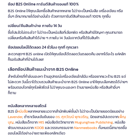
ช้อป B2S Online การันตีสินค้าของแท้ 100%
B2S Online ให้คุณเลือกซื้อสินค้าหลากหลาย ไม่ว่าจะเป็นหนังสือ เครื่องเขียน หรือ
อื่นๆ อีกมากมายได้อย่างมั่นใจ ด้วยการการันตีสินค้าของแท้ 100% ทุกชิ้น
เปลี่ยน/คืนสินค้าง่าย ภายใน 14 วัน
ซื้อไปแล้วไม่ตรงใจ? ไม่ว่าจะเป็นหนังสือที่เลือกผิด หรือสินค้ามีปัญหา คุณสามารถ
เปลี่ยนหรือคืนสินค้าได้ง่าย ๆ ภายใน 14 วันนับจากวันที่ได้รับสินค้า
ช้อปออนไลน์ได้ตลอด 24 ชั่วโมง ทุกที่ ทุกเวลา
สะดวกสุดๆ! B2S online เปิดให้คุณช้อปได้ตลอดวันตลอดคืน อยากได้อะไร แค่คลิก
ก็รอรับสินค้าที่บ้านได้เลย!
เลือกช้อปสินค้าแนะนำจาก B2S Online
สำหรับใครที่กำลังมองหา ร้านอุปกรณ์เครื่องเขียนใกล้ฉัน หรืออยากแวะร้าน B2S แต่
ไม่สะดวก วันนี้เราได้รวบรวมสินค้าแนะนำจาก B2S Online มาให้คุณเลือกสรรได้ง่ายๆ
พร้อมตอบโจทย์ทุกไลฟ์สไตล์ ไม่ว่าคุณจะมองหา ร้านขายหนังสือ หรือสินค้าอื่นๆ
ก็ตาม
หนังสือหลากหลายสไตล์
B2S มี
หนังสือ
หลากหลายแนวจากสำนักพิมพ์ชั้นนำ ไม่ว่าจะเป็นนิยายยอดนิยมอย่าง
Lavender
, ตำราเรียนเข้มข้นของ
ดร. ศุภวัฒน์ พุกเจริญ
, นิตยสารอัปเดตจาก
เพ็ญ
บุญ
, หนังสือเด็กจาก
MIS
หนังสือจิตวิทยาจาก
Mugunghwa Publishing
, หนังสือ
พัฒนาตนเองจาก
KOOB
และวรรณกรรมจาก
Nanmeebooks
ทั้งหมดนี้สามารถซื้อ
ออนไลน์ได้อย่างง่ายดายเพียงคลิกเดียว