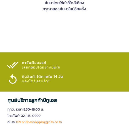
ค้นหาโดยใช้คำที่ใกล้เคียง
กรุณาลองค้นหาใหม่อีกครั้ง
การันตีของแท้
เลือกช้อปได้อย่างมั่นใจ​
คืนสินค้าได้ภายใน 14 วัน
หลังได้รับสินค้า*
ศูนย์บริการลูกค้าบีทูเอส
ทุกวัน เวลา 8.30-18.00 น.
โทรศัพท์: 02-115-0999
อีเมล:
b2sonlineshopping@b2s.co.th