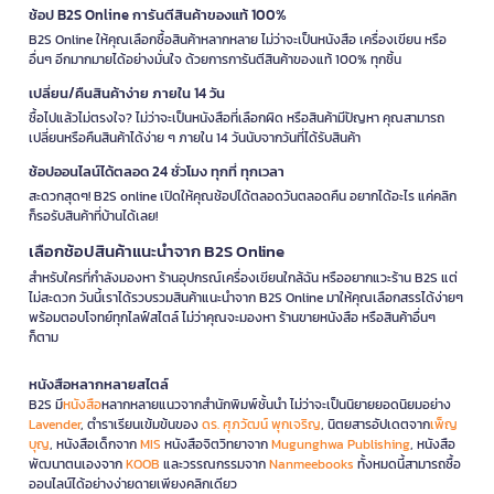
ช้อป B2S Online การันตีสินค้าของแท้ 100%
B2S Online ให้คุณเลือกซื้อสินค้าหลากหลาย ไม่ว่าจะเป็นหนังสือ เครื่องเขียน หรือ
อื่นๆ อีกมากมายได้อย่างมั่นใจ ด้วยการการันตีสินค้าของแท้ 100% ทุกชิ้น
เปลี่ยน/คืนสินค้าง่าย ภายใน 14 วัน
ซื้อไปแล้วไม่ตรงใจ? ไม่ว่าจะเป็นหนังสือที่เลือกผิด หรือสินค้ามีปัญหา คุณสามารถ
เปลี่ยนหรือคืนสินค้าได้ง่าย ๆ ภายใน 14 วันนับจากวันที่ได้รับสินค้า
ช้อปออนไลน์ได้ตลอด 24 ชั่วโมง ทุกที่ ทุกเวลา
สะดวกสุดๆ! B2S online เปิดให้คุณช้อปได้ตลอดวันตลอดคืน อยากได้อะไร แค่คลิก
ก็รอรับสินค้าที่บ้านได้เลย!
เลือกช้อปสินค้าแนะนำจาก B2S Online
สำหรับใครที่กำลังมองหา ร้านอุปกรณ์เครื่องเขียนใกล้ฉัน หรืออยากแวะร้าน B2S แต่
ไม่สะดวก วันนี้เราได้รวบรวมสินค้าแนะนำจาก B2S Online มาให้คุณเลือกสรรได้ง่ายๆ
พร้อมตอบโจทย์ทุกไลฟ์สไตล์ ไม่ว่าคุณจะมองหา ร้านขายหนังสือ หรือสินค้าอื่นๆ
ก็ตาม
หนังสือหลากหลายสไตล์
B2S มี
หนังสือ
หลากหลายแนวจากสำนักพิมพ์ชั้นนำ ไม่ว่าจะเป็นนิยายยอดนิยมอย่าง
Lavender
, ตำราเรียนเข้มข้นของ
ดร. ศุภวัฒน์ พุกเจริญ
, นิตยสารอัปเดตจาก
เพ็ญ
บุญ
, หนังสือเด็กจาก
MIS
หนังสือจิตวิทยาจาก
Mugunghwa Publishing
, หนังสือ
พัฒนาตนเองจาก
KOOB
และวรรณกรรมจาก
Nanmeebooks
ทั้งหมดนี้สามารถซื้อ
ออนไลน์ได้อย่างง่ายดายเพียงคลิกเดียว