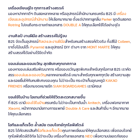
เครื่องเขียนคู่ใจ ทุกการสร้างสรรค์
มองหาปากกาดีๆ ดินสอหลากหลาย หรืออุปกรณ์สำนักงานครบครัน B2S มี
เครื่อง
เขียนและอุปกรณ์สำนักงาน
ให้เลือกมากมาย ตั้งแต่ปากกาลูกลื่น
Parker
ชุดดินสอกด
Rotring
ไปจนถึงกระดาษถ่ายเอกสาร
DOUBLE A
ให้คุณเลือกใช้ได้อย่างจุใจ
งานศิลป์ งานฝีมือ สร้างสรรค์ไม่รู้จบ
B2S จัดเต็มอุปกรณ์
ศิลปะและงานฝีมือ
สำหรับคนสร้างสรรค์ตัวจริง ทั้งสีไม้
Colleen
,
ขาตั้งไม้บนโต๊ะ
Pyramid
และอุปกรณ์ DIY ต่างๆ จาก
MONT MARTE
ให้คุณ
สร้างสรรค์ได้อย่างไร้ขีดจำกัด
ของเล่นและของขวัญ สุดพิเศษทุกเทศกาล
มองหาของเล่นเสริมพัฒนาการ หรือของขวัญสุดพิเศษสำหรับทุกโอกาส B2S เราคัด
สรร
ของเล่นและของขวัญ
หลากหลายสไตล์ เหมาะสำหรับทุกเพศทุกวัย สร้างความสุข
และรอยยิ้มให้กับคนพิเศษของคุณ ไม่ว่าจะเป็น กระเป๋าเก็บอุณหภูมิ
KAKAO
FRIENDS
หรือเกมจดหมายรัก
SIAM BOARDGAMES
เรามีครบ!
ของใช้ในบ้าน ไอเทมที่ช่วยให้ชีวิตสะดวกสบายขึ้น
ที่ B2S เรามี
ของใช้ในบ้าน
ครบครัน ไม่ว่าจะเป็นกาต้มน้ำ
Anitech
, เครื่องฟอกอากาศ
Xiaomi
, หน้ากากอนามัยทางการแพทย์
Double A Care
และสินค้าอื่น ๆ อีกมากมาย
ให้คุณเลือกสรร
ไอทีและแก็ดเจ็ต ล้ำสมัย ตอบโจทย์ทุกไลฟ์สไตล์
B2S ได้คัดสรรสินค้า
ไอทีและแก็ดเจ็ต
คุณภาพเยี่ยมมาให้คุณเลือกสรร เพื่อตอบโจทย์
ทุกไลฟ์สไตล์ดิจิทัล ไม่ว่าจะเป็น เครื่องทำลายเอกสาร
NEO
เพื่อความปลอดภัยของ