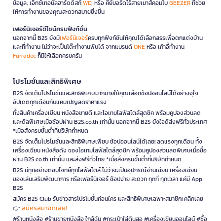
ข้อมูล, เอ็กซ์เทอนัลฮาร์ดดิสก์
WD
, หรือ คีย์บอร์ดไร้สายเมาส์คอมโบ
GEEZER
ที่ช่วย
ให้การทำงานของคุณสะดวกสบายยิ่งขึ้น
เฟอร์นิเจอร์ดีไซน์ครบฟังก์ชั่น
นอกจากนี้ B2S ยังมี
เฟอร์นิเจอร์
ครบทุกฟังก์ชันให้คุณได้เลือกสรรเพื่อตกแต่งบ้าน
และที่ทำงาน ไม่ว่าจะเป็นโต๊ะทำงานพับได้ จากแบรนด์
ONE
หรือ เก้าอี้ทำงาน
Furradec
ก็มีให้เลือกครบครัน
โปรโมชั่นและสิทธิพิเศษ
B2S จัดเต็มโปรโมชั่นและสิทธิพิเศษมากมายให้คุณเลือกช้อปออนไลน์ได้อย่างจุใจ
อัปเดตทุกเดือนกับแคมเปญลดราคาแรง
ทั้งสินค้าเครื่องเขียน หนังสือขายดี และไอเทมไลฟ์สไตล์สุดชิค พร้อมคูปองส่วนลด
และดีลพิเศษเมื่อช้อปผ่าน B2S.co.th เท่านั้น นอกจากนี้ B2S ยังใจดีส่งฟรีทั่วประเทศ
*เมื่อสั่งครบขั้นต่ำที่บริษัทกำหนด
B2S จัดเต็มโปรโมชั่นและสิทธิพิเศษเพียบ ช้อปออนไลน์ได้เลย! ลดแรงทุกเดือน ทั้ง
เครื่องเขียน หนังสือดัง ของไอเทมไลฟ์สไตล์สุดชิค พร้อมคูปองส่วนลดพิเศษเมื่อซื้อ
ผ่าน B2S.co.th เท่านั้น และส่งฟรีทั่วไทย *เมื่อสั่งครบขั้นต่ำที่บริษัทกำหนด
B2S มีทุกอย่างตอบโจทย์ทุกไลฟ์สไตล์ ไม่ว่าจะเป็นอุปกรณ์อ่านเขียน เครื่องเขียน
ของเล่นเสริมพัฒนาการ หรือเฟอร์นิเจอร์ ช้อปง่าย สะดวก ทุกที่ ทุกเวลา แค่มี App
B2S
สมัคร B2S Club รับข่าวสารโปรโมชั่นก่อนใคร และสิทธิพิเศษเฉพาะสมาชิก! คลิกเลย
สมัครสมาชิกเลย!
👉
#ร้านหนังสือ #ร้านขายหนังสือ ใกล้ฉัน #กระเป๋าใส่ดินสอ #เครื่องเขียนออนไลน์ #ซื้อ