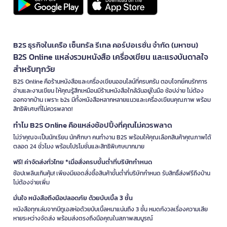
B2S ธุรกิจในเครือ เซ็นทรัล รีเทล คอร์ปอเรชั่น จำกัด (มหาชน)
B2S Online แหล่งรวมหนังสือ เครื่องเขียน และแรงบันดาลใจ
สำหรับทุกวัย
B2S Online คือร้านหนังสือและเครื่องเขียนออนไลน์ที่ครบครัน ตอบโจทย์คนรักการ
อ่านและงานเขียน ให้คุณรู้สึกเหมือนมีร้านหนังสือใกล้ฉันอยู่ในมือ ช้อปง่าย ไม่ต้อง
ออกจากบ้าน เพราะ b2s มีทั้งหนังสือหลากหลายแนวและเครื่องเขียนคุณภาพ พร้อม
สิทธิพิเศษที่ไม่ควรพลาด!
ทำไม B2S Online คือแหล่งช้อปปิ้งที่คุณไม่ควรพลาด
ไม่ว่าคุณจะเป็นนักเรียน นักศึกษา คนทำงาน B2S พร้อมให้คุณเลือกสินค้าคุณภาพได้
ตลอด 24 ชั่วโมง พร้อมโปรโมชั่นและสิทธิพิเศษมากมาย
ฟรี! ค่าจัดส่งทั่วไทย *เมื่อสั่งครบขั้นต่ำที่บริษัทกำหนด
ช้อปเพลินเกินคุ้ม! เพียงมียอดสั่งซื้อสินค้าขั้นต่ำที่บริษัทกำหนด รับสิทธิ์ส่งฟรีถึงบ้าน
ไม่ต้องจ่ายเพิ่ม
มั่นใจ หนังสือถึงมือปลอดภัย ด้วยบับเบิ้ล 3 ชั้น
หนังสือทุกเล่มจากบีทูเอสห่อด้วยบับเบิ้ลหนาแน่นถึง 3 ชั้น หมดกังวลเรื่องความเสีย
หายระหว่างจัดส่ง พร้อมส่งตรงถึงมือคุณในสภาพสมบูรณ์