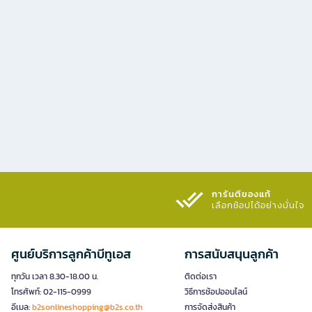
การันตีของแท้
เลือกช้อปได้อย่างมั่นใจ​
ศูนย์บริการลูกค้าบีทูเอส
การสนับสนุนลูกค้า
ทุกวัน เวลา 8.30-18.00 น.
ติดต่อเรา
โทรศัพท์: 02-115-0999
วิธีการช้อปออนไลน์
อีเมล:
b2sonlineshopping@b2s.co.th
การจัดส่งสินค้า