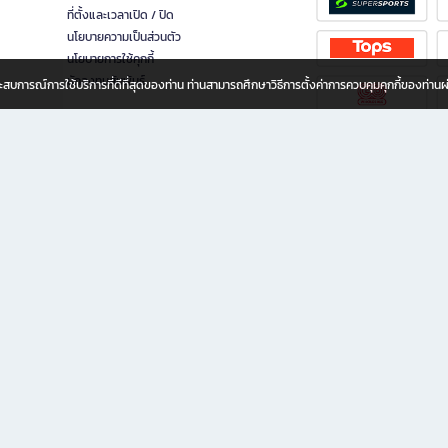
ที่ตั้งและเวลาเปิด / ปิด
นโยบายความเป็นส่วนตัว
นโยบายการใช้คุกกี้
นักลงทุนสัมพันธ์
อประสบการณ์การใช้บริการที่ดีที่สุดของท่าน ท่านสามารถศึกษาวิธีการตั้งค่าการควบคุมคุกกี้ของท่าน
ทุกวัย
ขียน ให้คุณรู้สึกเหมือนมีร้านหนังสือใกล้ฉันอยู่ในมือ ช้อปง่าย ไม่ต้องออกจากบ้าน เพราะ b2
 ชั่วโมง พร้อมโปรโมชั่นและสิทธิพิเศษมากมาย