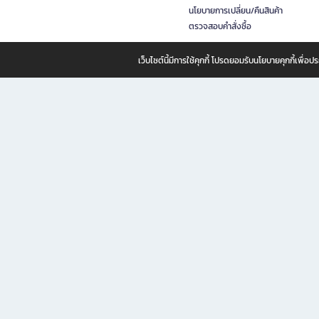
นโยบายการเปลี่ยน/คืนสินค้า
ตรวจสอบคำสั่งซื้อ
เว็บไซต์นี้มีการใช้คุกกี้ โปรดยอมรับนโยบายคุกกี้เพื่
B2S ธุรกิจในเครือ เซ็นทรัล รีเทล คอร์ปอเรชั่น จำกัด (มหาชน)
B2S Online แหล่งรวมหนังสือ เครื่องเขียน และแรงบันดาลใจสำหรับ
B2S Online คือร้านหนังสือและเครื่องเขียนออนไลน์ที่ครบครัน ตอบโจทย์คนรักการอ่านและงานเ
ทำไม B2S Online คือแหล่งช้อปปิ้งที่คุณไม่ควรพลาด
ไม่ว่าคุณจะเป็นนักเรียน นักศึกษา คนทำงาน B2S พร้อมให้คุณเลือกสินค้าคุณภาพได้ตลอด 24