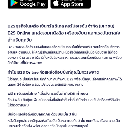
B2S ธุรกิจในเครือ เซ็นทรัล รีเทล คอร์ปอเรชั่น จำกัด (มหาชน)
B2S Online แหล่งรวมหนังสือ เครื่องเขียน และแรงบันดาลใจ
สำหรับทุกวัย
B2S Online คือร้านหนังสือและเครื่องเขียนออนไลน์ที่ครบครัน ตอบโจทย์คนรักการ
อ่านและงานเขียน ให้คุณรู้สึกเหมือนมีร้านหนังสือใกล้ฉันอยู่ในมือ ช้อปง่าย ไม่ต้อง
ออกจากบ้าน เพราะ b2s มีทั้งหนังสือหลากหลายแนวและเครื่องเขียนคุณภาพ พร้อม
สิทธิพิเศษที่ไม่ควรพลาด!
ทำไม B2S Online คือแหล่งช้อปปิ้งที่คุณไม่ควรพลาด
ไม่ว่าคุณจะเป็นนักเรียน นักศึกษา คนทำงาน B2S พร้อมให้คุณเลือกสินค้าคุณภาพได้
ตลอด 24 ชั่วโมง พร้อมโปรโมชั่นและสิทธิพิเศษมากมาย
ฟรี! ค่าจัดส่งทั่วไทย *เมื่อสั่งครบขั้นต่ำที่บริษัทกำหนด
ช้อปเพลินเกินคุ้ม! เพียงมียอดสั่งซื้อสินค้าขั้นต่ำที่บริษัทกำหนด รับสิทธิ์ส่งฟรีถึงบ้าน
ไม่ต้องจ่ายเพิ่ม
มั่นใจ หนังสือถึงมือปลอดภัย ด้วยบับเบิ้ล 3 ชั้น
หนังสือทุกเล่มจากบีทูเอสห่อด้วยบับเบิ้ลหนาแน่นถึง 3 ชั้น หมดกังวลเรื่องความเสีย
หายระหว่างจัดส่ง พร้อมส่งตรงถึงมือคุณในสภาพสมบูรณ์