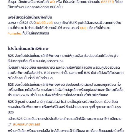
ข้อมูล, เอ็กซ์เทอนัลฮาร์ดดิสก์
WD
, หรือ คีย์บอร์ดไร้สายเมาส์คอมโบ
GEEZER
ที่ช่วย
ให้การทำงานของคุณสะดวกสบายยิ่งขึ้น
เฟอร์นิเจอร์ดีไซน์ครบฟังก์ชั่น
นอกจากนี้ B2S ยังมี
เฟอร์นิเจอร์
ครบทุกฟังก์ชันให้คุณได้เลือกสรรเพื่อตกแต่งบ้าน
และที่ทำงาน ไม่ว่าจะเป็นโต๊ะทำงานพับได้ จากแบรนด์
ONE
หรือ เก้าอี้ทำงาน
Furradec
ก็มีให้เลือกครบครัน
โปรโมชั่นและสิทธิพิเศษ
B2S จัดเต็มโปรโมชั่นและสิทธิพิเศษมากมายให้คุณเลือกช้อปออนไลน์ได้อย่างจุใจ
อัปเดตทุกเดือนกับแคมเปญลดราคาแรง
ทั้งสินค้าเครื่องเขียน หนังสือขายดี และไอเทมไลฟ์สไตล์สุดชิค พร้อมคูปองส่วนลด
และดีลพิเศษเมื่อช้อปผ่าน B2S.co.th เท่านั้น นอกจากนี้ B2S ยังใจดีส่งฟรีทั่วประเทศ
*เมื่อสั่งครบขั้นต่ำที่บริษัทกำหนด
B2S จัดเต็มโปรโมชั่นและสิทธิพิเศษเพียบ ช้อปออนไลน์ได้เลย! ลดแรงทุกเดือน ทั้ง
เครื่องเขียน หนังสือดัง ของไอเทมไลฟ์สไตล์สุดชิค พร้อมคูปองส่วนลดพิเศษเมื่อซื้อ
ผ่าน B2S.co.th เท่านั้น และส่งฟรีทั่วไทย *เมื่อสั่งครบขั้นต่ำที่บริษัทกำหนด
B2S มีทุกอย่างตอบโจทย์ทุกไลฟ์สไตล์ ไม่ว่าจะเป็นอุปกรณ์อ่านเขียน เครื่องเขียน
ของเล่นเสริมพัฒนาการ หรือเฟอร์นิเจอร์ ช้อปง่าย สะดวก ทุกที่ ทุกเวลา แค่มี App
B2S
สมัคร B2S Club รับข่าวสารโปรโมชั่นก่อนใคร และสิทธิพิเศษเฉพาะสมาชิก! คลิกเลย
สมัครสมาชิกเลย!
👉
#ร้านหนังสือ #ร้านขายหนังสือ ใกล้ฉัน #กระเป๋าใส่ดินสอ #เครื่องเขียนออนไลน์ #ซื้อ