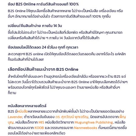
ช้อป B2S Online การันตีสินค้าของแท้ 100%
B2S Online ให้คุณเลือกซื้อสินค้าหลากหลาย ไม่ว่าจะเป็นหนังสือ เครื่องเขียน หรือ
อื่นๆ อีกมากมายได้อย่างมั่นใจ ด้วยการการันตีสินค้าของแท้ 100% ทุกชิ้น
เปลี่ยน/คืนสินค้าง่าย ภายใน 14 วัน
ซื้อไปแล้วไม่ตรงใจ? ไม่ว่าจะเป็นหนังสือที่เลือกผิด หรือสินค้ามีปัญหา คุณสามารถ
เปลี่ยนหรือคืนสินค้าได้ง่าย ๆ ภายใน 14 วันนับจากวันที่ได้รับสินค้า
ช้อปออนไลน์ได้ตลอด 24 ชั่วโมง ทุกที่ ทุกเวลา
สะดวกสุดๆ! B2S online เปิดให้คุณช้อปได้ตลอดวันตลอดคืน อยากได้อะไร แค่คลิก
ก็รอรับสินค้าที่บ้านได้เลย!
เลือกช้อปสินค้าแนะนำจาก B2S Online
สำหรับใครที่กำลังมองหา ร้านอุปกรณ์เครื่องเขียนใกล้ฉัน หรืออยากแวะร้าน B2S แต่
ไม่สะดวก วันนี้เราได้รวบรวมสินค้าแนะนำจาก B2S Online มาให้คุณเลือกสรรได้ง่ายๆ
พร้อมตอบโจทย์ทุกไลฟ์สไตล์ ไม่ว่าคุณจะมองหา ร้านขายหนังสือ หรือสินค้าอื่นๆ
ก็ตาม
หนังสือหลากหลายสไตล์
B2S มี
หนังสือ
หลากหลายแนวจากสำนักพิมพ์ชั้นนำ ไม่ว่าจะเป็นนิยายยอดนิยมอย่าง
Lavender
, ตำราเรียนเข้มข้นของ
ดร. ศุภวัฒน์ พุกเจริญ
, นิตยสารอัปเดตจาก
เพ็ญ
บุญ
, หนังสือเด็กจาก
MIS
หนังสือจิตวิทยาจาก
Mugunghwa Publishing
, หนังสือ
พัฒนาตนเองจาก
KOOB
และวรรณกรรมจาก
Nanmeebooks
ทั้งหมดนี้สามารถซื้อ
ออนไลน์ได้อย่างง่ายดายเพียงคลิกเดียว