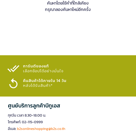
ค้นหาโดยใช้คำที่ใกล้เคียง
กรุณาลองค้นหาใหม่อีกครั้ง
การันตีของแท้
เลือกช้อปได้อย่างมั่นใจ​
คืนสินค้าได้ภายใน 14 วัน
หลังได้รับสินค้า*
ศูนย์บริการลูกค้าบีทูเอส
ทุกวัน เวลา 8.30-18.00 น.
โทรศัพท์: 02-115-0999
อีเมล:
b2sonlineshopping@b2s.co.th