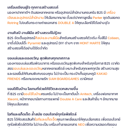
เครื่องเขียนคู่ใจ ทุกการสร้างสรรค์
มองหาปากกาดีๆ ดินสอหลากหลาย หรืออุปกรณ์สำนักงานครบครัน B2S มี
เครื่อง
เขียนและอุปกรณ์สำนักงาน
ให้เลือกมากมาย ตั้งแต่ปากกาลูกลื่น
Parker
ชุดดินสอกด
Rotring
ไปจนถึงกระดาษถ่ายเอกสาร
DOUBLE A
ให้คุณเลือกใช้ได้อย่างจุใจ
งานศิลป์ งานฝีมือ สร้างสรรค์ไม่รู้จบ
B2S จัดเต็มอุปกรณ์
ศิลปะและงานฝีมือ
สำหรับคนสร้างสรรค์ตัวจริง ทั้งสีไม้
Colleen
,
ขาตั้งไม้บนโต๊ะ
Pyramid
และอุปกรณ์ DIY ต่างๆ จาก
MONT MARTE
ให้คุณ
สร้างสรรค์ได้อย่างไร้ขีดจำกัด
ของเล่นและของขวัญ สุดพิเศษทุกเทศกาล
มองหาของเล่นเสริมพัฒนาการ หรือของขวัญสุดพิเศษสำหรับทุกโอกาส B2S เราคัด
สรร
ของเล่นและของขวัญ
หลากหลายสไตล์ เหมาะสำหรับทุกเพศทุกวัย สร้างความสุข
และรอยยิ้มให้กับคนพิเศษของคุณ ไม่ว่าจะเป็น กระเป๋าเก็บอุณหภูมิ
KAKAO
FRIENDS
หรือเกมจดหมายรัก
SIAM BOARDGAMES
เรามีครบ!
ของใช้ในบ้าน ไอเทมที่ช่วยให้ชีวิตสะดวกสบายขึ้น
ที่ B2S เรามี
ของใช้ในบ้าน
ครบครัน ไม่ว่าจะเป็นกาต้มน้ำ
Anitech
, เครื่องฟอกอากาศ
Xiaomi
, หน้ากากอนามัยทางการแพทย์
Double A Care
และสินค้าอื่น ๆ อีกมากมาย
ให้คุณเลือกสรร
ไอทีและแก็ดเจ็ต ล้ำสมัย ตอบโจทย์ทุกไลฟ์สไตล์
B2S ได้คัดสรรสินค้า
ไอทีและแก็ดเจ็ต
คุณภาพเยี่ยมมาให้คุณเลือกสรร เพื่อตอบโจทย์
ทุกไลฟ์สไตล์ดิจิทัล ไม่ว่าจะเป็น เครื่องทำลายเอกสาร
NEO
เพื่อความปลอดภัยของ