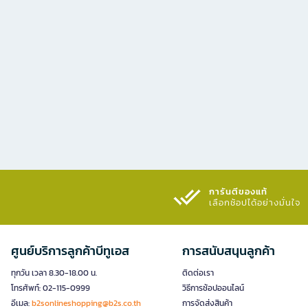
การันตีของแท้
เลือกช้อปได้อย่างมั่นใจ​
ศูนย์บริการลูกค้าบีทูเอส
การสนับสนุนลูกค้า
ทุกวัน เวลา 8.30-18.00 น.
ติดต่อเรา
โทรศัพท์: 02-115-0999
วิธีการช้อปออนไลน์
อีเมล:
b2sonlineshopping@b2s.co.th
การจัดส่งสินค้า