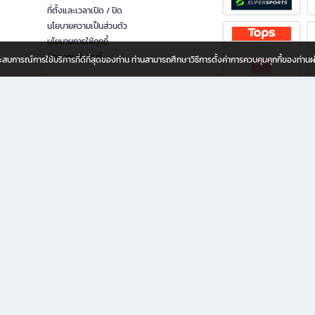
ที่ตั้งและเวลาเปิด / ปิด
นโยบายความเป็นส่วนตัว
นโยบายการใช้คุกกี้
นักลงทุนสัมพันธ์
อประสบการณ์การใช้บริการที่ดีที่สุดของท่าน ท่านสามารถศึกษาวิธีการตั้งค่าการควบคุมคุกกี้ของท่าน
ทุกวัย
ขียน ให้คุณรู้สึกเหมือนมีร้านหนังสือใกล้ฉันอยู่ในมือ ช้อปง่าย ไม่ต้องออกจากบ้าน เพราะ b2
 ชั่วโมง พร้อมโปรโมชั่นและสิทธิพิเศษมากมาย