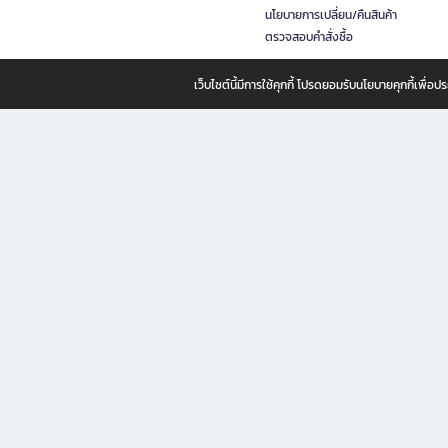
นโยบายการเปลี่ยน/คืนสินค้า
ตรวจสอบคำสั่งซื้อ
เว็บไซต์นี้มีการใช้คุกกี้ โปรดยอมรับนโยบายคุกกี้เพื่
B2S ธุรกิจในเครือ เซ็นทรัล รีเทล คอร์ปอเรชั่น จำกัด (มหาชน)
B2S Online แหล่งรวมหนังสือ เครื่องเขียน และแรงบันดาลใจสำหรับ
B2S Online คือร้านหนังสือและเครื่องเขียนออนไลน์ที่ครบครัน ตอบโจทย์คนรักการอ่านและงานเ
ทำไม B2S Online คือแหล่งช้อปปิ้งที่คุณไม่ควรพลาด
ไม่ว่าคุณจะเป็นนักเรียน นักศึกษา คนทำงาน B2S พร้อมให้คุณเลือกสินค้าคุณภาพได้ตลอด 24