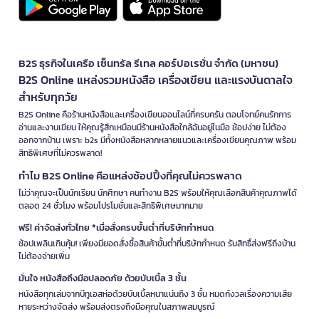
B2S ธุรกิจในเครือ เซ็นทรัล รีเทล คอร์ปอเรชั่น จำกัด (มหาชน)
B2S Online แหล่งรวมหนังสือ เครื่องเขียน และแรงบันดาลใจ
สำหรับทุกวัย
B2S Online คือร้านหนังสือและเครื่องเขียนออนไลน์ที่ครบครัน ตอบโจทย์คนรักการ
อ่านและงานเขียน ให้คุณรู้สึกเหมือนมีร้านหนังสือใกล้ฉันอยู่ในมือ ช้อปง่าย ไม่ต้อง
ออกจากบ้าน เพราะ b2s มีทั้งหนังสือหลากหลายแนวและเครื่องเขียนคุณภาพ พร้อม
สิทธิพิเศษที่ไม่ควรพลาด!
ทำไม B2S Online คือแหล่งช้อปปิ้งที่คุณไม่ควรพลาด
ไม่ว่าคุณจะเป็นนักเรียน นักศึกษา คนทำงาน B2S พร้อมให้คุณเลือกสินค้าคุณภาพได้
ตลอด 24 ชั่วโมง พร้อมโปรโมชั่นและสิทธิพิเศษมากมาย
ฟรี! ค่าจัดส่งทั่วไทย *เมื่อสั่งครบขั้นต่ำที่บริษัทกำหนด
ช้อปเพลินเกินคุ้ม! เพียงมียอดสั่งซื้อสินค้าขั้นต่ำที่บริษัทกำหนด รับสิทธิ์ส่งฟรีถึงบ้าน
ไม่ต้องจ่ายเพิ่ม
มั่นใจ หนังสือถึงมือปลอดภัย ด้วยบับเบิ้ล 3 ชั้น
หนังสือทุกเล่มจากบีทูเอสห่อด้วยบับเบิ้ลหนาแน่นถึง 3 ชั้น หมดกังวลเรื่องความเสีย
หายระหว่างจัดส่ง พร้อมส่งตรงถึงมือคุณในสภาพสมบูรณ์