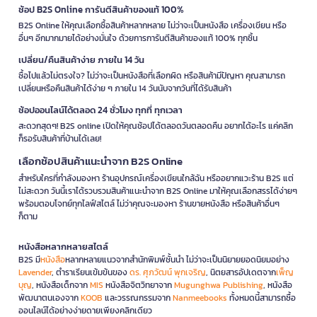
ช้อป B2S Online การันตีสินค้าของแท้ 100%
B2S Online ให้คุณเลือกซื้อสินค้าหลากหลาย ไม่ว่าจะเป็นหนังสือ เครื่องเขียน หรือ
อื่นๆ อีกมากมายได้อย่างมั่นใจ ด้วยการการันตีสินค้าของแท้ 100% ทุกชิ้น
เปลี่ยน/คืนสินค้าง่าย ภายใน 14 วัน
ซื้อไปแล้วไม่ตรงใจ? ไม่ว่าจะเป็นหนังสือที่เลือกผิด หรือสินค้ามีปัญหา คุณสามารถ
เปลี่ยนหรือคืนสินค้าได้ง่าย ๆ ภายใน 14 วันนับจากวันที่ได้รับสินค้า
ช้อปออนไลน์ได้ตลอด 24 ชั่วโมง ทุกที่ ทุกเวลา
สะดวกสุดๆ! B2S online เปิดให้คุณช้อปได้ตลอดวันตลอดคืน อยากได้อะไร แค่คลิก
ก็รอรับสินค้าที่บ้านได้เลย!
เลือกช้อปสินค้าแนะนำจาก B2S Online
สำหรับใครที่กำลังมองหา ร้านอุปกรณ์เครื่องเขียนใกล้ฉัน หรืออยากแวะร้าน B2S แต่
ไม่สะดวก วันนี้เราได้รวบรวมสินค้าแนะนำจาก B2S Online มาให้คุณเลือกสรรได้ง่ายๆ
พร้อมตอบโจทย์ทุกไลฟ์สไตล์ ไม่ว่าคุณจะมองหา ร้านขายหนังสือ หรือสินค้าอื่นๆ
ก็ตาม
หนังสือหลากหลายสไตล์
B2S มี
หนังสือ
หลากหลายแนวจากสำนักพิมพ์ชั้นนำ ไม่ว่าจะเป็นนิยายยอดนิยมอย่าง
Lavender
, ตำราเรียนเข้มข้นของ
ดร. ศุภวัฒน์ พุกเจริญ
, นิตยสารอัปเดตจาก
เพ็ญ
บุญ
, หนังสือเด็กจาก
MIS
หนังสือจิตวิทยาจาก
Mugunghwa Publishing
, หนังสือ
พัฒนาตนเองจาก
KOOB
และวรรณกรรมจาก
Nanmeebooks
ทั้งหมดนี้สามารถซื้อ
ออนไลน์ได้อย่างง่ายดายเพียงคลิกเดียว