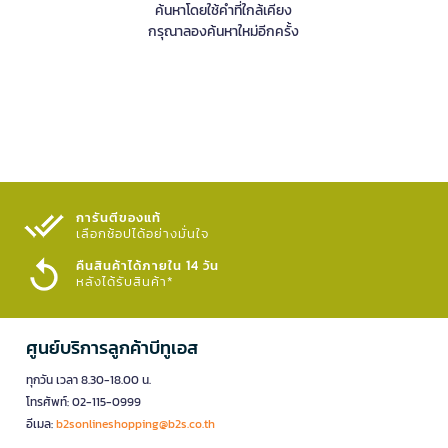
ค้นหาโดยใช้คำที่ใกล้เคียง
กรุณาลองค้นหาใหม่อีกครั้ง
การันตีของแท้
เลือกช้อปได้อย่างมั่นใจ​
คืนสินค้าได้ภายใน 14 วัน
หลังได้รับสินค้า*
ศูนย์บริการลูกค้าบีทูเอส
ทุกวัน เวลา 8.30-18.00 น.
โทรศัพท์: 02-115-0999
อีเมล:
b2sonlineshopping@b2s.co.th