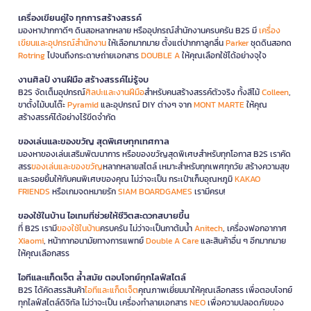
เครื่องเขียนคู่ใจ ทุกการสร้างสรรค์
มองหาปากกาดีๆ ดินสอหลากหลาย หรืออุปกรณ์สำนักงานครบครัน B2S มี
เครื่อง
เขียนและอุปกรณ์สำนักงาน
ให้เลือกมากมาย ตั้งแต่ปากกาลูกลื่น
Parker
ชุดดินสอกด
Rotring
ไปจนถึงกระดาษถ่ายเอกสาร
DOUBLE A
ให้คุณเลือกใช้ได้อย่างจุใจ
งานศิลป์ งานฝีมือ สร้างสรรค์ไม่รู้จบ
B2S จัดเต็มอุปกรณ์
ศิลปะและงานฝีมือ
สำหรับคนสร้างสรรค์ตัวจริง ทั้งสีไม้
Colleen
,
ขาตั้งไม้บนโต๊ะ
Pyramid
และอุปกรณ์ DIY ต่างๆ จาก
MONT MARTE
ให้คุณ
สร้างสรรค์ได้อย่างไร้ขีดจำกัด
ของเล่นและของขวัญ สุดพิเศษทุกเทศกาล
มองหาของเล่นเสริมพัฒนาการ หรือของขวัญสุดพิเศษสำหรับทุกโอกาส B2S เราคัด
สรร
ของเล่นและของขวัญ
หลากหลายสไตล์ เหมาะสำหรับทุกเพศทุกวัย สร้างความสุข
และรอยยิ้มให้กับคนพิเศษของคุณ ไม่ว่าจะเป็น กระเป๋าเก็บอุณหภูมิ
KAKAO
FRIENDS
หรือเกมจดหมายรัก
SIAM BOARDGAMES
เรามีครบ!
ของใช้ในบ้าน ไอเทมที่ช่วยให้ชีวิตสะดวกสบายขึ้น
ที่ B2S เรามี
ของใช้ในบ้าน
ครบครัน ไม่ว่าจะเป็นกาต้มน้ำ
Anitech
, เครื่องฟอกอากาศ
Xiaomi
, หน้ากากอนามัยทางการแพทย์
Double A Care
และสินค้าอื่น ๆ อีกมากมาย
ให้คุณเลือกสรร
ไอทีและแก็ดเจ็ต ล้ำสมัย ตอบโจทย์ทุกไลฟ์สไตล์
B2S ได้คัดสรรสินค้า
ไอทีและแก็ดเจ็ต
คุณภาพเยี่ยมมาให้คุณเลือกสรร เพื่อตอบโจทย์
ทุกไลฟ์สไตล์ดิจิทัล ไม่ว่าจะเป็น เครื่องทำลายเอกสาร
NEO
เพื่อความปลอดภัยของ