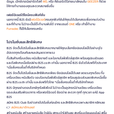
ข้อมูล, เอ็กซ์เทอนัลฮาร์ดดิสก์
WD
, หรือ คีย์บอร์ดไร้สายเมาส์คอมโบ
GEEZER
ที่ช่วย
ให้การทำงานของคุณสะดวกสบายยิ่งขึ้น
เฟอร์นิเจอร์ดีไซน์ครบฟังก์ชั่น
นอกจากนี้ B2S ยังมี
เฟอร์นิเจอร์
ครบทุกฟังก์ชันให้คุณได้เลือกสรรเพื่อตกแต่งบ้าน
และที่ทำงาน ไม่ว่าจะเป็นโต๊ะทำงานพับได้ จากแบรนด์
ONE
หรือ เก้าอี้ทำงาน
Furradec
ก็มีให้เลือกครบครัน
โปรโมชั่นและสิทธิพิเศษ
B2S จัดเต็มโปรโมชั่นและสิทธิพิเศษมากมายให้คุณเลือกช้อปออนไลน์ได้อย่างจุใจ
อัปเดตทุกเดือนกับแคมเปญลดราคาแรง
ทั้งสินค้าเครื่องเขียน หนังสือขายดี และไอเทมไลฟ์สไตล์สุดชิค พร้อมคูปองส่วนลด
และดีลพิเศษเมื่อช้อปผ่าน B2S.co.th เท่านั้น นอกจากนี้ B2S ยังใจดีส่งฟรีทั่วประเทศ
*เมื่อสั่งครบขั้นต่ำที่บริษัทกำหนด
B2S จัดเต็มโปรโมชั่นและสิทธิพิเศษเพียบ ช้อปออนไลน์ได้เลย! ลดแรงทุกเดือน ทั้ง
เครื่องเขียน หนังสือดัง ของไอเทมไลฟ์สไตล์สุดชิค พร้อมคูปองส่วนลดพิเศษเมื่อซื้อ
ผ่าน B2S.co.th เท่านั้น และส่งฟรีทั่วไทย *เมื่อสั่งครบขั้นต่ำที่บริษัทกำหนด
B2S มีทุกอย่างตอบโจทย์ทุกไลฟ์สไตล์ ไม่ว่าจะเป็นอุปกรณ์อ่านเขียน เครื่องเขียน
ของเล่นเสริมพัฒนาการ หรือเฟอร์นิเจอร์ ช้อปง่าย สะดวก ทุกที่ ทุกเวลา แค่มี App
B2S
สมัคร B2S Club รับข่าวสารโปรโมชั่นก่อนใคร และสิทธิพิเศษเฉพาะสมาชิก! คลิกเลย
สมัครสมาชิกเลย!
👉
#ร้านหนังสือ #ร้านขายหนังสือ ใกล้ฉัน #กระเป๋าใส่ดินสอ #เครื่องเขียนออนไลน์ #ซื้อ