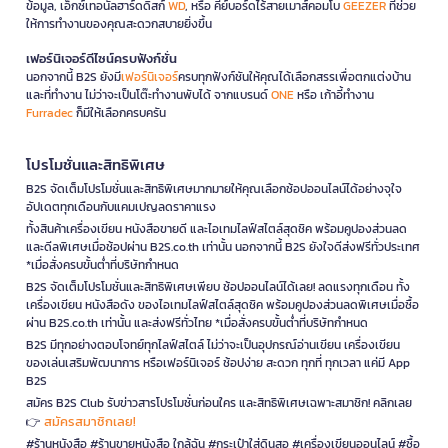
ข้อมูล, เอ็กซ์เทอนัลฮาร์ดดิสก์
WD
, หรือ คีย์บอร์ดไร้สายเมาส์คอมโบ
GEEZER
ที่ช่วย
ให้การทำงานของคุณสะดวกสบายยิ่งขึ้น
เฟอร์นิเจอร์ดีไซน์ครบฟังก์ชั่น
นอกจากนี้ B2S ยังมี
เฟอร์นิเจอร์
ครบทุกฟังก์ชันให้คุณได้เลือกสรรเพื่อตกแต่งบ้าน
และที่ทำงาน ไม่ว่าจะเป็นโต๊ะทำงานพับได้ จากแบรนด์
ONE
หรือ เก้าอี้ทำงาน
Furradec
ก็มีให้เลือกครบครัน
โปรโมชั่นและสิทธิพิเศษ
B2S จัดเต็มโปรโมชั่นและสิทธิพิเศษมากมายให้คุณเลือกช้อปออนไลน์ได้อย่างจุใจ
อัปเดตทุกเดือนกับแคมเปญลดราคาแรง
ทั้งสินค้าเครื่องเขียน หนังสือขายดี และไอเทมไลฟ์สไตล์สุดชิค พร้อมคูปองส่วนลด
และดีลพิเศษเมื่อช้อปผ่าน B2S.co.th เท่านั้น นอกจากนี้ B2S ยังใจดีส่งฟรีทั่วประเทศ
*เมื่อสั่งครบขั้นต่ำที่บริษัทกำหนด
B2S จัดเต็มโปรโมชั่นและสิทธิพิเศษเพียบ ช้อปออนไลน์ได้เลย! ลดแรงทุกเดือน ทั้ง
เครื่องเขียน หนังสือดัง ของไอเทมไลฟ์สไตล์สุดชิค พร้อมคูปองส่วนลดพิเศษเมื่อซื้อ
ผ่าน B2S.co.th เท่านั้น และส่งฟรีทั่วไทย *เมื่อสั่งครบขั้นต่ำที่บริษัทกำหนด
B2S มีทุกอย่างตอบโจทย์ทุกไลฟ์สไตล์ ไม่ว่าจะเป็นอุปกรณ์อ่านเขียน เครื่องเขียน
ของเล่นเสริมพัฒนาการ หรือเฟอร์นิเจอร์ ช้อปง่าย สะดวก ทุกที่ ทุกเวลา แค่มี App
B2S
สมัคร B2S Club รับข่าวสารโปรโมชั่นก่อนใคร และสิทธิพิเศษเฉพาะสมาชิก! คลิกเลย
สมัครสมาชิกเลย!
👉
#ร้านหนังสือ #ร้านขายหนังสือ ใกล้ฉัน #กระเป๋าใส่ดินสอ #เครื่องเขียนออนไลน์ #ซื้อ