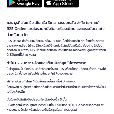
B2S ธุรกิจในเครือ เซ็นทรัล รีเทล คอร์ปอเรชั่น จำกัด (มหาชน)
B2S Online แหล่งรวมหนังสือ เครื่องเขียน และแรงบันดาลใจ
สำหรับทุกวัย
B2S Online คือร้านหนังสือและเครื่องเขียนออนไลน์ที่ครบครัน ตอบโจทย์คนรักการ
อ่านและงานเขียน ให้คุณรู้สึกเหมือนมีร้านหนังสือใกล้ฉันอยู่ในมือ ช้อปง่าย ไม่ต้อง
ออกจากบ้าน เพราะ b2s มีทั้งหนังสือหลากหลายแนวและเครื่องเขียนคุณภาพ พร้อม
สิทธิพิเศษที่ไม่ควรพลาด!
ทำไม B2S Online คือแหล่งช้อปปิ้งที่คุณไม่ควรพลาด
ไม่ว่าคุณจะเป็นนักเรียน นักศึกษา คนทำงาน B2S พร้อมให้คุณเลือกสินค้าคุณภาพได้
ตลอด 24 ชั่วโมง พร้อมโปรโมชั่นและสิทธิพิเศษมากมาย
ฟรี! ค่าจัดส่งทั่วไทย *เมื่อสั่งครบขั้นต่ำที่บริษัทกำหนด
ช้อปเพลินเกินคุ้ม! เพียงมียอดสั่งซื้อสินค้าขั้นต่ำที่บริษัทกำหนด รับสิทธิ์ส่งฟรีถึงบ้าน
ไม่ต้องจ่ายเพิ่ม
มั่นใจ หนังสือถึงมือปลอดภัย ด้วยบับเบิ้ล 3 ชั้น
หนังสือทุกเล่มจากบีทูเอสห่อด้วยบับเบิ้ลหนาแน่นถึง 3 ชั้น หมดกังวลเรื่องความเสีย
หายระหว่างจัดส่ง พร้อมส่งตรงถึงมือคุณในสภาพสมบูรณ์