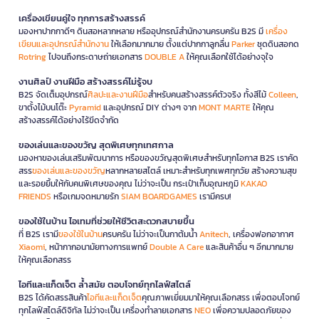
เครื่องเขียนคู่ใจ ทุกการสร้างสรรค์
มองหาปากกาดีๆ ดินสอหลากหลาย หรืออุปกรณ์สำนักงานครบครัน B2S มี
เครื่อง
เขียนและอุปกรณ์สำนักงาน
ให้เลือกมากมาย ตั้งแต่ปากกาลูกลื่น
Parker
ชุดดินสอกด
Rotring
ไปจนถึงกระดาษถ่ายเอกสาร
DOUBLE A
ให้คุณเลือกใช้ได้อย่างจุใจ
งานศิลป์ งานฝีมือ สร้างสรรค์ไม่รู้จบ
B2S จัดเต็มอุปกรณ์
ศิลปะและงานฝีมือ
สำหรับคนสร้างสรรค์ตัวจริง ทั้งสีไม้
Colleen
,
ขาตั้งไม้บนโต๊ะ
Pyramid
และอุปกรณ์ DIY ต่างๆ จาก
MONT MARTE
ให้คุณ
สร้างสรรค์ได้อย่างไร้ขีดจำกัด
ของเล่นและของขวัญ สุดพิเศษทุกเทศกาล
มองหาของเล่นเสริมพัฒนาการ หรือของขวัญสุดพิเศษสำหรับทุกโอกาส B2S เราคัด
สรร
ของเล่นและของขวัญ
หลากหลายสไตล์ เหมาะสำหรับทุกเพศทุกวัย สร้างความสุข
และรอยยิ้มให้กับคนพิเศษของคุณ ไม่ว่าจะเป็น กระเป๋าเก็บอุณหภูมิ
KAKAO
FRIENDS
หรือเกมจดหมายรัก
SIAM BOARDGAMES
เรามีครบ!
ของใช้ในบ้าน ไอเทมที่ช่วยให้ชีวิตสะดวกสบายขึ้น
ที่ B2S เรามี
ของใช้ในบ้าน
ครบครัน ไม่ว่าจะเป็นกาต้มน้ำ
Anitech
, เครื่องฟอกอากาศ
Xiaomi
, หน้ากากอนามัยทางการแพทย์
Double A Care
และสินค้าอื่น ๆ อีกมากมาย
ให้คุณเลือกสรร
ไอทีและแก็ดเจ็ต ล้ำสมัย ตอบโจทย์ทุกไลฟ์สไตล์
B2S ได้คัดสรรสินค้า
ไอทีและแก็ดเจ็ต
คุณภาพเยี่ยมมาให้คุณเลือกสรร เพื่อตอบโจทย์
ทุกไลฟ์สไตล์ดิจิทัล ไม่ว่าจะเป็น เครื่องทำลายเอกสาร
NEO
เพื่อความปลอดภัยของ