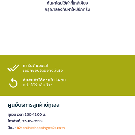
ค้นหาโดยใช้คำที่ใกล้เคียง
กรุณาลองค้นหาใหม่อีกครั้ง
การันตีของแท้
เลือกช้อปได้อย่างมั่นใจ​
คืนสินค้าได้ภายใน 14 วัน
หลังได้รับสินค้า*
ศูนย์บริการลูกค้าบีทูเอส
ทุกวัน เวลา 8.30-18.00 น.
โทรศัพท์: 02-115-0999
อีเมล:
b2sonlineshopping@b2s.co.th