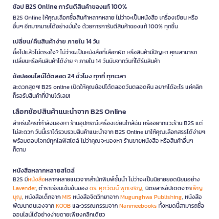
ช้อป B2S Online การันตีสินค้าของแท้ 100%
B2S Online ให้คุณเลือกซื้อสินค้าหลากหลาย ไม่ว่าจะเป็นหนังสือ เครื่องเขียน หรือ
อื่นๆ อีกมากมายได้อย่างมั่นใจ ด้วยการการันตีสินค้าของแท้ 100% ทุกชิ้น
เปลี่ยน/คืนสินค้าง่าย ภายใน 14 วัน
ซื้อไปแล้วไม่ตรงใจ? ไม่ว่าจะเป็นหนังสือที่เลือกผิด หรือสินค้ามีปัญหา คุณสามารถ
เปลี่ยนหรือคืนสินค้าได้ง่าย ๆ ภายใน 14 วันนับจากวันที่ได้รับสินค้า
ช้อปออนไลน์ได้ตลอด 24 ชั่วโมง ทุกที่ ทุกเวลา
สะดวกสุดๆ! B2S online เปิดให้คุณช้อปได้ตลอดวันตลอดคืน อยากได้อะไร แค่คลิก
ก็รอรับสินค้าที่บ้านได้เลย!
เลือกช้อปสินค้าแนะนำจาก B2S Online
สำหรับใครที่กำลังมองหา ร้านอุปกรณ์เครื่องเขียนใกล้ฉัน หรืออยากแวะร้าน B2S แต่
ไม่สะดวก วันนี้เราได้รวบรวมสินค้าแนะนำจาก B2S Online มาให้คุณเลือกสรรได้ง่ายๆ
พร้อมตอบโจทย์ทุกไลฟ์สไตล์ ไม่ว่าคุณจะมองหา ร้านขายหนังสือ หรือสินค้าอื่นๆ
ก็ตาม
หนังสือหลากหลายสไตล์
B2S มี
หนังสือ
หลากหลายแนวจากสำนักพิมพ์ชั้นนำ ไม่ว่าจะเป็นนิยายยอดนิยมอย่าง
Lavender
, ตำราเรียนเข้มข้นของ
ดร. ศุภวัฒน์ พุกเจริญ
, นิตยสารอัปเดตจาก
เพ็ญ
บุญ
, หนังสือเด็กจาก
MIS
หนังสือจิตวิทยาจาก
Mugunghwa Publishing
, หนังสือ
พัฒนาตนเองจาก
KOOB
และวรรณกรรมจาก
Nanmeebooks
ทั้งหมดนี้สามารถซื้อ
ออนไลน์ได้อย่างง่ายดายเพียงคลิกเดียว