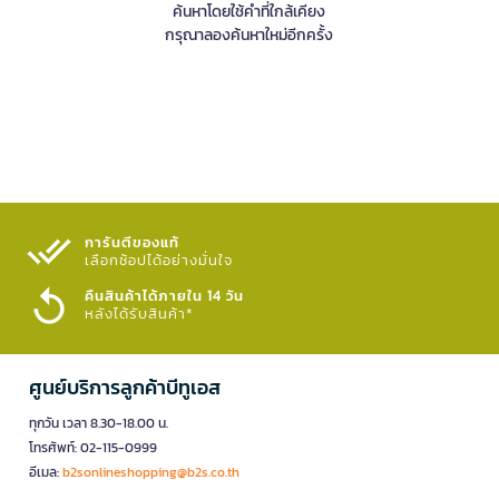
ค้นหาโดยใช้คำที่ใกล้เคียง
กรุณาลองค้นหาใหม่อีกครั้ง
การันตีของแท้
เลือกช้อปได้อย่างมั่นใจ​
คืนสินค้าได้ภายใน 14 วัน
หลังได้รับสินค้า*
ศูนย์บริการลูกค้าบีทูเอส
ทุกวัน เวลา 8.30-18.00 น.
โทรศัพท์: 02-115-0999
อีเมล:
b2sonlineshopping@b2s.co.th