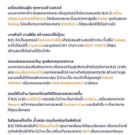
เครื่องเขียนคู่ใจ ทุกการสร้างสรรค์
มองหาปากกาดีๆ ดินสอหลากหลาย หรืออุปกรณ์สำนักงานครบครัน B2S มี
เครื่อง
เขียนและอุปกรณ์สำนักงาน
ให้เลือกมากมาย ตั้งแต่ปากกาลูกลื่น
Parker
ชุดดินสอกด
Rotring
ไปจนถึงกระดาษถ่ายเอกสาร
DOUBLE A
ให้คุณเลือกใช้ได้อย่างจุใจ
งานศิลป์ งานฝีมือ สร้างสรรค์ไม่รู้จบ
B2S จัดเต็มอุปกรณ์
ศิลปะและงานฝีมือ
สำหรับคนสร้างสรรค์ตัวจริง ทั้งสีไม้
Colleen
,
ขาตั้งไม้บนโต๊ะ
Pyramid
และอุปกรณ์ DIY ต่างๆ จาก
MONT MARTE
ให้คุณ
สร้างสรรค์ได้อย่างไร้ขีดจำกัด
ของเล่นและของขวัญ สุดพิเศษทุกเทศกาล
มองหาของเล่นเสริมพัฒนาการ หรือของขวัญสุดพิเศษสำหรับทุกโอกาส B2S เราคัด
สรร
ของเล่นและของขวัญ
หลากหลายสไตล์ เหมาะสำหรับทุกเพศทุกวัย สร้างความสุข
และรอยยิ้มให้กับคนพิเศษของคุณ ไม่ว่าจะเป็น กระเป๋าเก็บอุณหภูมิ
KAKAO
FRIENDS
หรือเกมจดหมายรัก
SIAM BOARDGAMES
เรามีครบ!
ของใช้ในบ้าน ไอเทมที่ช่วยให้ชีวิตสะดวกสบายขึ้น
ที่ B2S เรามี
ของใช้ในบ้าน
ครบครัน ไม่ว่าจะเป็นกาต้มน้ำ
Anitech
, เครื่องฟอกอากาศ
Xiaomi
, หน้ากากอนามัยทางการแพทย์
Double A Care
และสินค้าอื่น ๆ อีกมากมาย
ให้คุณเลือกสรร
ไอทีและแก็ดเจ็ต ล้ำสมัย ตอบโจทย์ทุกไลฟ์สไตล์
B2S ได้คัดสรรสินค้า
ไอทีและแก็ดเจ็ต
คุณภาพเยี่ยมมาให้คุณเลือกสรร เพื่อตอบโจทย์
ทุกไลฟ์สไตล์ดิจิทัล ไม่ว่าจะเป็น เครื่องทำลายเอกสาร
NEO
เพื่อความปลอดภัยของ