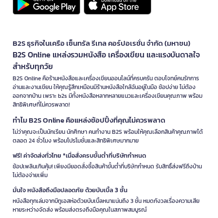
B2S ธุรกิจในเครือ เซ็นทรัล รีเทล คอร์ปอเรชั่น จำกัด (มหาชน)
B2S Online แหล่งรวมหนังสือ เครื่องเขียน และแรงบันดาลใจ
สำหรับทุกวัย
B2S Online คือร้านหนังสือและเครื่องเขียนออนไลน์ที่ครบครัน ตอบโจทย์คนรักการ
อ่านและงานเขียน ให้คุณรู้สึกเหมือนมีร้านหนังสือใกล้ฉันอยู่ในมือ ช้อปง่าย ไม่ต้อง
ออกจากบ้าน เพราะ b2s มีทั้งหนังสือหลากหลายแนวและเครื่องเขียนคุณภาพ พร้อม
สิทธิพิเศษที่ไม่ควรพลาด!
ทำไม B2S Online คือแหล่งช้อปปิ้งที่คุณไม่ควรพลาด
ไม่ว่าคุณจะเป็นนักเรียน นักศึกษา คนทำงาน B2S พร้อมให้คุณเลือกสินค้าคุณภาพได้
ตลอด 24 ชั่วโมง พร้อมโปรโมชั่นและสิทธิพิเศษมากมาย
ฟรี! ค่าจัดส่งทั่วไทย *เมื่อสั่งครบขั้นต่ำที่บริษัทกำหนด
ช้อปเพลินเกินคุ้ม! เพียงมียอดสั่งซื้อสินค้าขั้นต่ำที่บริษัทกำหนด รับสิทธิ์ส่งฟรีถึงบ้าน
ไม่ต้องจ่ายเพิ่ม
มั่นใจ หนังสือถึงมือปลอดภัย ด้วยบับเบิ้ล 3 ชั้น
หนังสือทุกเล่มจากบีทูเอสห่อด้วยบับเบิ้ลหนาแน่นถึง 3 ชั้น หมดกังวลเรื่องความเสีย
หายระหว่างจัดส่ง พร้อมส่งตรงถึงมือคุณในสภาพสมบูรณ์