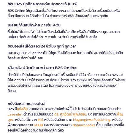
ช้อป B2S Online การันตีสินค้าของแท้ 100%
B2S Online ให้คุณเลือกซื้อสินค้าหลากหลาย ไม่ว่าจะเป็นหนังสือ เครื่องเขียน หรือ
อื่นๆ อีกมากมายได้อย่างมั่นใจ ด้วยการการันตีสินค้าของแท้ 100% ทุกชิ้น
เปลี่ยน/คืนสินค้าง่าย ภายใน 14 วัน
ซื้อไปแล้วไม่ตรงใจ? ไม่ว่าจะเป็นหนังสือที่เลือกผิด หรือสินค้ามีปัญหา คุณสามารถ
เปลี่ยนหรือคืนสินค้าได้ง่าย ๆ ภายใน 14 วันนับจากวันที่ได้รับสินค้า
ช้อปออนไลน์ได้ตลอด 24 ชั่วโมง ทุกที่ ทุกเวลา
สะดวกสุดๆ! B2S online เปิดให้คุณช้อปได้ตลอดวันตลอดคืน อยากได้อะไร แค่คลิก
ก็รอรับสินค้าที่บ้านได้เลย!
เลือกช้อปสินค้าแนะนำจาก B2S Online
สำหรับใครที่กำลังมองหา ร้านอุปกรณ์เครื่องเขียนใกล้ฉัน หรืออยากแวะร้าน B2S แต่
ไม่สะดวก วันนี้เราได้รวบรวมสินค้าแนะนำจาก B2S Online มาให้คุณเลือกสรรได้ง่ายๆ
พร้อมตอบโจทย์ทุกไลฟ์สไตล์ ไม่ว่าคุณจะมองหา ร้านขายหนังสือ หรือสินค้าอื่นๆ
ก็ตาม
หนังสือหลากหลายสไตล์
B2S มี
หนังสือ
หลากหลายแนวจากสำนักพิมพ์ชั้นนำ ไม่ว่าจะเป็นนิยายยอดนิยมอย่าง
Lavender
, ตำราเรียนเข้มข้นของ
ดร. ศุภวัฒน์ พุกเจริญ
, นิตยสารอัปเดตจาก
เพ็ญ
บุญ
, หนังสือเด็กจาก
MIS
หนังสือจิตวิทยาจาก
Mugunghwa Publishing
, หนังสือ
พัฒนาตนเองจาก
KOOB
และวรรณกรรมจาก
Nanmeebooks
ทั้งหมดนี้สามารถซื้อ
ออนไลน์ได้อย่างง่ายดายเพียงคลิกเดียว