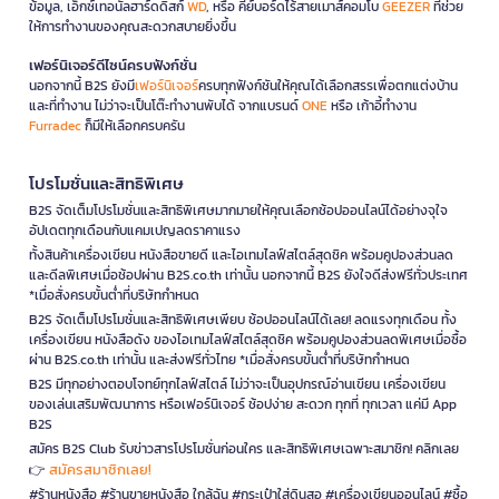
ข้อมูล, เอ็กซ์เทอนัลฮาร์ดดิสก์
WD
, หรือ คีย์บอร์ดไร้สายเมาส์คอมโบ
GEEZER
ที่ช่วย
ให้การทำงานของคุณสะดวกสบายยิ่งขึ้น
เฟอร์นิเจอร์ดีไซน์ครบฟังก์ชั่น
นอกจากนี้ B2S ยังมี
เฟอร์นิเจอร์
ครบทุกฟังก์ชันให้คุณได้เลือกสรรเพื่อตกแต่งบ้าน
และที่ทำงาน ไม่ว่าจะเป็นโต๊ะทำงานพับได้ จากแบรนด์
ONE
หรือ เก้าอี้ทำงาน
Furradec
ก็มีให้เลือกครบครัน
โปรโมชั่นและสิทธิพิเศษ
B2S จัดเต็มโปรโมชั่นและสิทธิพิเศษมากมายให้คุณเลือกช้อปออนไลน์ได้อย่างจุใจ
อัปเดตทุกเดือนกับแคมเปญลดราคาแรง
ทั้งสินค้าเครื่องเขียน หนังสือขายดี และไอเทมไลฟ์สไตล์สุดชิค พร้อมคูปองส่วนลด
และดีลพิเศษเมื่อช้อปผ่าน B2S.co.th เท่านั้น นอกจากนี้ B2S ยังใจดีส่งฟรีทั่วประเทศ
*เมื่อสั่งครบขั้นต่ำที่บริษัทกำหนด
B2S จัดเต็มโปรโมชั่นและสิทธิพิเศษเพียบ ช้อปออนไลน์ได้เลย! ลดแรงทุกเดือน ทั้ง
เครื่องเขียน หนังสือดัง ของไอเทมไลฟ์สไตล์สุดชิค พร้อมคูปองส่วนลดพิเศษเมื่อซื้อ
ผ่าน B2S.co.th เท่านั้น และส่งฟรีทั่วไทย *เมื่อสั่งครบขั้นต่ำที่บริษัทกำหนด
B2S มีทุกอย่างตอบโจทย์ทุกไลฟ์สไตล์ ไม่ว่าจะเป็นอุปกรณ์อ่านเขียน เครื่องเขียน
ของเล่นเสริมพัฒนาการ หรือเฟอร์นิเจอร์ ช้อปง่าย สะดวก ทุกที่ ทุกเวลา แค่มี App
B2S
สมัคร B2S Club รับข่าวสารโปรโมชั่นก่อนใคร และสิทธิพิเศษเฉพาะสมาชิก! คลิกเลย
สมัครสมาชิกเลย!
👉
#ร้านหนังสือ #ร้านขายหนังสือ ใกล้ฉัน #กระเป๋าใส่ดินสอ #เครื่องเขียนออนไลน์ #ซื้อ