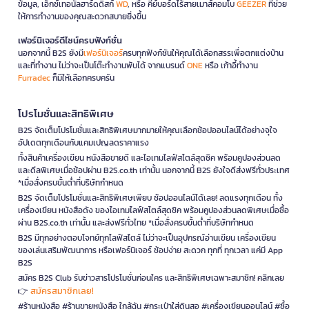
ข้อมูล, เอ็กซ์เทอนัลฮาร์ดดิสก์
WD
, หรือ คีย์บอร์ดไร้สายเมาส์คอมโบ
GEEZER
ที่ช่วย
ให้การทำงานของคุณสะดวกสบายยิ่งขึ้น
เฟอร์นิเจอร์ดีไซน์ครบฟังก์ชั่น
นอกจากนี้ B2S ยังมี
เฟอร์นิเจอร์
ครบทุกฟังก์ชันให้คุณได้เลือกสรรเพื่อตกแต่งบ้าน
และที่ทำงาน ไม่ว่าจะเป็นโต๊ะทำงานพับได้ จากแบรนด์
ONE
หรือ เก้าอี้ทำงาน
Furradec
ก็มีให้เลือกครบครัน
โปรโมชั่นและสิทธิพิเศษ
B2S จัดเต็มโปรโมชั่นและสิทธิพิเศษมากมายให้คุณเลือกช้อปออนไลน์ได้อย่างจุใจ
อัปเดตทุกเดือนกับแคมเปญลดราคาแรง
ทั้งสินค้าเครื่องเขียน หนังสือขายดี และไอเทมไลฟ์สไตล์สุดชิค พร้อมคูปองส่วนลด
และดีลพิเศษเมื่อช้อปผ่าน B2S.co.th เท่านั้น นอกจากนี้ B2S ยังใจดีส่งฟรีทั่วประเทศ
*เมื่อสั่งครบขั้นต่ำที่บริษัทกำหนด
B2S จัดเต็มโปรโมชั่นและสิทธิพิเศษเพียบ ช้อปออนไลน์ได้เลย! ลดแรงทุกเดือน ทั้ง
เครื่องเขียน หนังสือดัง ของไอเทมไลฟ์สไตล์สุดชิค พร้อมคูปองส่วนลดพิเศษเมื่อซื้อ
ผ่าน B2S.co.th เท่านั้น และส่งฟรีทั่วไทย *เมื่อสั่งครบขั้นต่ำที่บริษัทกำหนด
B2S มีทุกอย่างตอบโจทย์ทุกไลฟ์สไตล์ ไม่ว่าจะเป็นอุปกรณ์อ่านเขียน เครื่องเขียน
ของเล่นเสริมพัฒนาการ หรือเฟอร์นิเจอร์ ช้อปง่าย สะดวก ทุกที่ ทุกเวลา แค่มี App
B2S
สมัคร B2S Club รับข่าวสารโปรโมชั่นก่อนใคร และสิทธิพิเศษเฉพาะสมาชิก! คลิกเลย
สมัครสมาชิกเลย!
👉
#ร้านหนังสือ #ร้านขายหนังสือ ใกล้ฉัน #กระเป๋าใส่ดินสอ #เครื่องเขียนออนไลน์ #ซื้อ