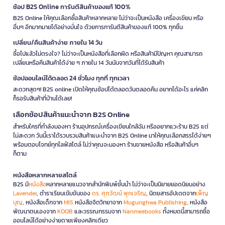
ช้อป B2S Online การันตีสินค้าของแท้ 100%
B2S Online ให้คุณเลือกซื้อสินค้าหลากหลาย ไม่ว่าจะเป็นหนังสือ เครื่องเขียน หรือ
อื่นๆ อีกมากมายได้อย่างมั่นใจ ด้วยการการันตีสินค้าของแท้ 100% ทุกชิ้น
เปลี่ยน/คืนสินค้าง่าย ภายใน 14 วัน
ซื้อไปแล้วไม่ตรงใจ? ไม่ว่าจะเป็นหนังสือที่เลือกผิด หรือสินค้ามีปัญหา คุณสามารถ
เปลี่ยนหรือคืนสินค้าได้ง่าย ๆ ภายใน 14 วันนับจากวันที่ได้รับสินค้า
ช้อปออนไลน์ได้ตลอด 24 ชั่วโมง ทุกที่ ทุกเวลา
สะดวกสุดๆ! B2S online เปิดให้คุณช้อปได้ตลอดวันตลอดคืน อยากได้อะไร แค่คลิก
ก็รอรับสินค้าที่บ้านได้เลย!
เลือกช้อปสินค้าแนะนำจาก B2S Online
สำหรับใครที่กำลังมองหา ร้านอุปกรณ์เครื่องเขียนใกล้ฉัน หรืออยากแวะร้าน B2S แต่
ไม่สะดวก วันนี้เราได้รวบรวมสินค้าแนะนำจาก B2S Online มาให้คุณเลือกสรรได้ง่ายๆ
พร้อมตอบโจทย์ทุกไลฟ์สไตล์ ไม่ว่าคุณจะมองหา ร้านขายหนังสือ หรือสินค้าอื่นๆ
ก็ตาม
หนังสือหลากหลายสไตล์
B2S มี
หนังสือ
หลากหลายแนวจากสำนักพิมพ์ชั้นนำ ไม่ว่าจะเป็นนิยายยอดนิยมอย่าง
Lavender
, ตำราเรียนเข้มข้นของ
ดร. ศุภวัฒน์ พุกเจริญ
, นิตยสารอัปเดตจาก
เพ็ญ
บุญ
, หนังสือเด็กจาก
MIS
หนังสือจิตวิทยาจาก
Mugunghwa Publishing
, หนังสือ
พัฒนาตนเองจาก
KOOB
และวรรณกรรมจาก
Nanmeebooks
ทั้งหมดนี้สามารถซื้อ
ออนไลน์ได้อย่างง่ายดายเพียงคลิกเดียว