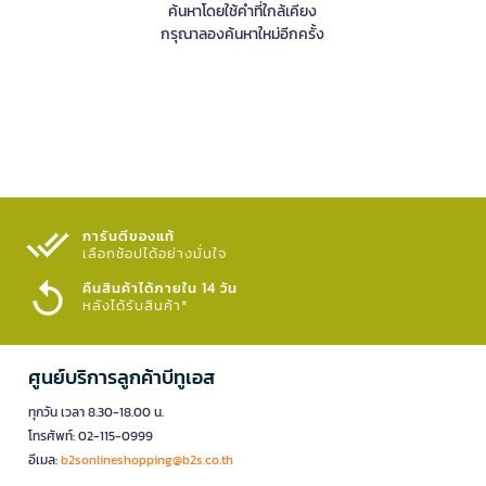
ค้นหาโดยใช้คำที่ใกล้เคียง
กรุณาลองค้นหาใหม่อีกครั้ง
การันตีของแท้
เลือกช้อปได้อย่างมั่นใจ​
คืนสินค้าได้ภายใน 14 วัน
หลังได้รับสินค้า*
ศูนย์บริการลูกค้าบีทูเอส
ทุกวัน เวลา 8.30-18.00 น.
โทรศัพท์: 02-115-0999
อีเมล:
b2sonlineshopping@b2s.co.th