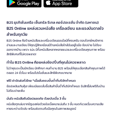
B2S ธุรกิจในเครือ เซ็นทรัล รีเทล คอร์ปอเรชั่น จำกัด (มหาชน)
B2S Online แหล่งรวมหนังสือ เครื่องเขียน และแรงบันดาลใจ
สำหรับทุกวัย
B2S Online คือร้านหนังสือและเครื่องเขียนออนไลน์ที่ครบครัน ตอบโจทย์คนรักการ
อ่านและงานเขียน ให้คุณรู้สึกเหมือนมีร้านหนังสือใกล้ฉันอยู่ในมือ ช้อปง่าย ไม่ต้อง
ออกจากบ้าน เพราะ b2s มีทั้งหนังสือหลากหลายแนวและเครื่องเขียนคุณภาพ พร้อม
สิทธิพิเศษที่ไม่ควรพลาด!
ทำไม B2S Online คือแหล่งช้อปปิ้งที่คุณไม่ควรพลาด
ไม่ว่าคุณจะเป็นนักเรียน นักศึกษา คนทำงาน B2S พร้อมให้คุณเลือกสินค้าคุณภาพได้
ตลอด 24 ชั่วโมง พร้อมโปรโมชั่นและสิทธิพิเศษมากมาย
ฟรี! ค่าจัดส่งทั่วไทย *เมื่อสั่งครบขั้นต่ำที่บริษัทกำหนด
ช้อปเพลินเกินคุ้ม! เพียงมียอดสั่งซื้อสินค้าขั้นต่ำที่บริษัทกำหนด รับสิทธิ์ส่งฟรีถึงบ้าน
ไม่ต้องจ่ายเพิ่ม
มั่นใจ หนังสือถึงมือปลอดภัย ด้วยบับเบิ้ล 3 ชั้น
หนังสือทุกเล่มจากบีทูเอสห่อด้วยบับเบิ้ลหนาแน่นถึง 3 ชั้น หมดกังวลเรื่องความเสีย
หายระหว่างจัดส่ง พร้อมส่งตรงถึงมือคุณในสภาพสมบูรณ์