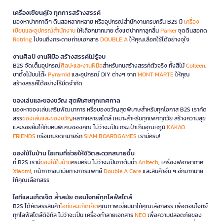
เครื่องเขียนคู่ใจ ทุกการสร้างสรรค์
มองหาปากกาดีๆ ดินสอหลากหลาย หรืออุปกรณ์สำนักงานครบครัน B2S มี
เครื่อง
เขียนและอุปกรณ์สำนักงาน
ให้เลือกมากมาย ตั้งแต่ปากกาลูกลื่น
Parker
ชุดดินสอกด
Rotring
ไปจนถึงกระดาษถ่ายเอกสาร
DOUBLE A
ให้คุณเลือกใช้ได้อย่างจุใจ
งานศิลป์ งานฝีมือ สร้างสรรค์ไม่รู้จบ
B2S จัดเต็มอุปกรณ์
ศิลปะและงานฝีมือ
สำหรับคนสร้างสรรค์ตัวจริง ทั้งสีไม้
Colleen
,
ขาตั้งไม้บนโต๊ะ
Pyramid
และอุปกรณ์ DIY ต่างๆ จาก
MONT MARTE
ให้คุณ
สร้างสรรค์ได้อย่างไร้ขีดจำกัด
ของเล่นและของขวัญ สุดพิเศษทุกเทศกาล
มองหาของเล่นเสริมพัฒนาการ หรือของขวัญสุดพิเศษสำหรับทุกโอกาส B2S เราคัด
สรร
ของเล่นและของขวัญ
หลากหลายสไตล์ เหมาะสำหรับทุกเพศทุกวัย สร้างความสุข
และรอยยิ้มให้กับคนพิเศษของคุณ ไม่ว่าจะเป็น กระเป๋าเก็บอุณหภูมิ
KAKAO
FRIENDS
หรือเกมจดหมายรัก
SIAM BOARDGAMES
เรามีครบ!
ของใช้ในบ้าน ไอเทมที่ช่วยให้ชีวิตสะดวกสบายขึ้น
ที่ B2S เรามี
ของใช้ในบ้าน
ครบครัน ไม่ว่าจะเป็นกาต้มน้ำ
Anitech
, เครื่องฟอกอากาศ
Xiaomi
, หน้ากากอนามัยทางการแพทย์
Double A Care
และสินค้าอื่น ๆ อีกมากมาย
ให้คุณเลือกสรร
ไอทีและแก็ดเจ็ต ล้ำสมัย ตอบโจทย์ทุกไลฟ์สไตล์
B2S ได้คัดสรรสินค้า
ไอทีและแก็ดเจ็ต
คุณภาพเยี่ยมมาให้คุณเลือกสรร เพื่อตอบโจทย์
ทุกไลฟ์สไตล์ดิจิทัล ไม่ว่าจะเป็น เครื่องทำลายเอกสาร
NEO
เพื่อความปลอดภัยของ