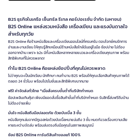
B2S ธุรกิจในเครือ เซ็นทรัล รีเทล คอร์ปอเรชั่น จำกัด (มหาชน)
B2S Online แหล่งรวมหนังสือ เครื่องเขียน และแรงบันดาลใจ
สำหรับทุกวัย
B2S Online คือร้านหนังสือและเครื่องเขียนออนไลน์ที่ครบครัน ตอบโจทย์คนรักการ
อ่านและงานเขียน ให้คุณรู้สึกเหมือนมีร้านหนังสือใกล้ฉันอยู่ในมือ ช้อปง่าย ไม่ต้อง
ออกจากบ้าน เพราะ b2s มีทั้งหนังสือหลากหลายแนวและเครื่องเขียนคุณภาพ พร้อม
สิทธิพิเศษที่ไม่ควรพลาด!
ทำไม B2S Online คือแหล่งช้อปปิ้งที่คุณไม่ควรพลาด
ไม่ว่าคุณจะเป็นนักเรียน นักศึกษา คนทำงาน B2S พร้อมให้คุณเลือกสินค้าคุณภาพได้
ตลอด 24 ชั่วโมง พร้อมโปรโมชั่นและสิทธิพิเศษมากมาย
ฟรี! ค่าจัดส่งทั่วไทย *เมื่อสั่งครบขั้นต่ำที่บริษัทกำหนด
ช้อปเพลินเกินคุ้ม! เพียงมียอดสั่งซื้อสินค้าขั้นต่ำที่บริษัทกำหนด รับสิทธิ์ส่งฟรีถึงบ้าน
ไม่ต้องจ่ายเพิ่ม
มั่นใจ หนังสือถึงมือปลอดภัย ด้วยบับเบิ้ล 3 ชั้น
หนังสือทุกเล่มจากบีทูเอสห่อด้วยบับเบิ้ลหนาแน่นถึง 3 ชั้น หมดกังวลเรื่องความเสีย
หายระหว่างจัดส่ง พร้อมส่งตรงถึงมือคุณในสภาพสมบูรณ์
ช้อป B2S Online การันตีสินค้าของแท้ 100%