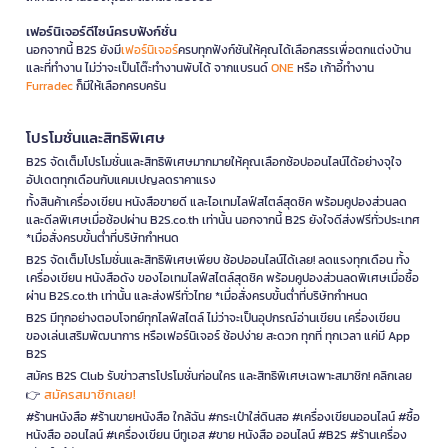
เฟอร์นิเจอร์ดีไซน์ครบฟังก์ชั่น
นอกจากนี้ B2S ยังมี
เฟอร์นิเจอร์
ครบทุกฟังก์ชันให้คุณได้เลือกสรรเพื่อตกแต่งบ้าน
และที่ทำงาน ไม่ว่าจะเป็นโต๊ะทำงานพับได้ จากแบรนด์
ONE
หรือ เก้าอี้ทำงาน
Furradec
ก็มีให้เลือกครบครัน
โปรโมชั่นและสิทธิพิเศษ
B2S จัดเต็มโปรโมชั่นและสิทธิพิเศษมากมายให้คุณเลือกช้อปออนไลน์ได้อย่างจุใจ
อัปเดตทุกเดือนกับแคมเปญลดราคาแรง
ทั้งสินค้าเครื่องเขียน หนังสือขายดี และไอเทมไลฟ์สไตล์สุดชิค พร้อมคูปองส่วนลด
และดีลพิเศษเมื่อช้อปผ่าน B2S.co.th เท่านั้น นอกจากนี้ B2S ยังใจดีส่งฟรีทั่วประเทศ
*เมื่อสั่งครบขั้นต่ำที่บริษัทกำหนด
B2S จัดเต็มโปรโมชั่นและสิทธิพิเศษเพียบ ช้อปออนไลน์ได้เลย! ลดแรงทุกเดือน ทั้ง
เครื่องเขียน หนังสือดัง ของไอเทมไลฟ์สไตล์สุดชิค พร้อมคูปองส่วนลดพิเศษเมื่อซื้อ
ผ่าน B2S.co.th เท่านั้น และส่งฟรีทั่วไทย *เมื่อสั่งครบขั้นต่ำที่บริษัทกำหนด
B2S มีทุกอย่างตอบโจทย์ทุกไลฟ์สไตล์ ไม่ว่าจะเป็นอุปกรณ์อ่านเขียน เครื่องเขียน
ของเล่นเสริมพัฒนาการ หรือเฟอร์นิเจอร์ ช้อปง่าย สะดวก ทุกที่ ทุกเวลา แค่มี App
B2S
สมัคร B2S Club รับข่าวสารโปรโมชั่นก่อนใคร และสิทธิพิเศษเฉพาะสมาชิก! คลิกเลย
สมัครสมาชิกเลย!
👉
#ร้านหนังสือ #ร้านขายหนังสือ ใกล้ฉัน #กระเป๋าใส่ดินสอ #เครื่องเขียนออนไลน์ #ซื้อ
หนังสือ ออนไลน์ #เครื่องเขียน บีทูเอส #ขาย หนังสือ ออนไลน์ #B2S #ร้านเครื่อง