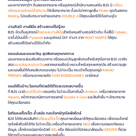
มองหาปากกาดีๆ ดินสอหลากหลาย หรืออุปกรณ์สำนักงานครบครัน B2S มี
เครื่อง
เขียนและอุปกรณ์สำนักงาน
ให้เลือกมากมาย ตั้งแต่ปากกาลูกลื่น
Parker
ชุดดินสอกด
Rotring
ไปจนถึงกระดาษถ่ายเอกสาร
DOUBLE A
ให้คุณเลือกใช้ได้อย่างจุใจ
งานศิลป์ งานฝีมือ สร้างสรรค์ไม่รู้จบ
B2S จัดเต็มอุปกรณ์
ศิลปะและงานฝีมือ
สำหรับคนสร้างสรรค์ตัวจริง ทั้งสีไม้
Colleen
,
ขาตั้งไม้บนโต๊ะ
Pyramid
และอุปกรณ์ DIY ต่างๆ จาก
MONT MARTE
ให้คุณ
สร้างสรรค์ได้อย่างไร้ขีดจำกัด
ของเล่นและของขวัญ สุดพิเศษทุกเทศกาล
มองหาของเล่นเสริมพัฒนาการ หรือของขวัญสุดพิเศษสำหรับทุกโอกาส B2S เราคัด
สรร
ของเล่นและของขวัญ
หลากหลายสไตล์ เหมาะสำหรับทุกเพศทุกวัย สร้างความสุข
และรอยยิ้มให้กับคนพิเศษของคุณ ไม่ว่าจะเป็น กระเป๋าเก็บอุณหภูมิ
KAKAO
FRIENDS
หรือเกมจดหมายรัก
SIAM BOARDGAMES
เรามีครบ!
ของใช้ในบ้าน ไอเทมที่ช่วยให้ชีวิตสะดวกสบายขึ้น
ที่ B2S เรามี
ของใช้ในบ้าน
ครบครัน ไม่ว่าจะเป็นกาต้มน้ำ
Anitech
, เครื่องฟอกอากาศ
Xiaomi
, หน้ากากอนามัยทางการแพทย์
Double A Care
และสินค้าอื่น ๆ อีกมากมาย
ให้คุณเลือกสรร
ไอทีและแก็ดเจ็ต ล้ำสมัย ตอบโจทย์ทุกไลฟ์สไตล์
B2S ได้คัดสรรสินค้า
ไอทีและแก็ดเจ็ต
คุณภาพเยี่ยมมาให้คุณเลือกสรร เพื่อตอบโจทย์
ทุกไลฟ์สไตล์ดิจิทัล ไม่ว่าจะเป็น เครื่องทำลายเอกสาร
NEO
เพื่อความปลอดภัยของ
ข้อมูล, เอ็กซ์เทอนัลฮาร์ดดิสก์
WD
, หรือ คีย์บอร์ดไร้สายเมาส์คอมโบ
GEEZER
ที่ช่วย
ให้การทำงานของคุณสะดวกสบายยิ่งขึ้น