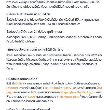
B2S Online ให้คุณเลือกซื้อสินค้าหลากหลาย ไม่ว่าจะเป็นหนังสือ เครื่องเขียน หรือ
อื่นๆ อีกมากมายได้อย่างมั่นใจ ด้วยการการันตีสินค้าของแท้ 100% ทุกชิ้น
เปลี่ยน/คืนสินค้าง่าย ภายใน 14 วัน
ซื้อไปแล้วไม่ตรงใจ? ไม่ว่าจะเป็นหนังสือที่เลือกผิด หรือสินค้ามีปัญหา คุณสามารถ
เปลี่ยนหรือคืนสินค้าได้ง่าย ๆ ภายใน 14 วันนับจากวันที่ได้รับสินค้า
ช้อปออนไลน์ได้ตลอด 24 ชั่วโมง ทุกที่ ทุกเวลา
สะดวกสุดๆ! B2S online เปิดให้คุณช้อปได้ตลอดวันตลอดคืน อยากได้อะไร แค่คลิก
ก็รอรับสินค้าที่บ้านได้เลย!
เลือกช้อปสินค้าแนะนำจาก B2S Online
สำหรับใครที่กำลังมองหา ร้านอุปกรณ์เครื่องเขียนใกล้ฉัน หรืออยากแวะร้าน B2S แต่
ไม่สะดวก วันนี้เราได้รวบรวมสินค้าแนะนำจาก B2S Online มาให้คุณเลือกสรรได้ง่ายๆ
พร้อมตอบโจทย์ทุกไลฟ์สไตล์ ไม่ว่าคุณจะมองหา ร้านขายหนังสือ หรือสินค้าอื่นๆ
ก็ตาม
หนังสือหลากหลายสไตล์
B2S มี
หนังสือ
หลากหลายแนวจากสำนักพิมพ์ชั้นนำ ไม่ว่าจะเป็นนิยายยอดนิยมอย่าง
Lavender
, ตำราเรียนเข้มข้นของ
ดร. ศุภวัฒน์ พุกเจริญ
, นิตยสารอัปเดตจาก
เพ็ญ
บุญ
, หนังสือเด็กจาก
MIS
หนังสือจิตวิทยาจาก
Mugunghwa Publishing
, หนังสือ
พัฒนาตนเองจาก
KOOB
และวรรณกรรมจาก
Nanmeebooks
ทั้งหมดนี้สามารถซื้อ
ออนไลน์ได้อย่างง่ายดายเพียงคลิกเดียว
เครื่องเขียนคู่ใจ ทุกการสร้างสรรค์