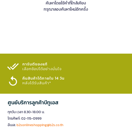
ค้นหาโดยใช้คำที่ใกล้เคียง
กรุณาลองค้นหาใหม่อีกครั้ง
การันตีของแท้
เลือกช้อปได้อย่างมั่นใจ​
คืนสินค้าได้ภายใน 14 วัน
หลังได้รับสินค้า*
ศูนย์บริการลูกค้าบีทูเอส
ทุกวัน เวลา 8.30-18.00 น.
โทรศัพท์: 02-115-0999
อีเมล:
b2sonlineshopping@b2s.co.th