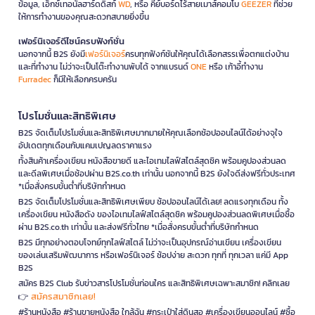
ข้อมูล, เอ็กซ์เทอนัลฮาร์ดดิสก์
WD
, หรือ คีย์บอร์ดไร้สายเมาส์คอมโบ
GEEZER
ที่ช่วย
ให้การทำงานของคุณสะดวกสบายยิ่งขึ้น
เฟอร์นิเจอร์ดีไซน์ครบฟังก์ชั่น
นอกจากนี้ B2S ยังมี
เฟอร์นิเจอร์
ครบทุกฟังก์ชันให้คุณได้เลือกสรรเพื่อตกแต่งบ้าน
และที่ทำงาน ไม่ว่าจะเป็นโต๊ะทำงานพับได้ จากแบรนด์
ONE
หรือ เก้าอี้ทำงาน
Furradec
ก็มีให้เลือกครบครัน
โปรโมชั่นและสิทธิพิเศษ
B2S จัดเต็มโปรโมชั่นและสิทธิพิเศษมากมายให้คุณเลือกช้อปออนไลน์ได้อย่างจุใจ
อัปเดตทุกเดือนกับแคมเปญลดราคาแรง
ทั้งสินค้าเครื่องเขียน หนังสือขายดี และไอเทมไลฟ์สไตล์สุดชิค พร้อมคูปองส่วนลด
และดีลพิเศษเมื่อช้อปผ่าน B2S.co.th เท่านั้น นอกจากนี้ B2S ยังใจดีส่งฟรีทั่วประเทศ
*เมื่อสั่งครบขั้นต่ำที่บริษัทกำหนด
B2S จัดเต็มโปรโมชั่นและสิทธิพิเศษเพียบ ช้อปออนไลน์ได้เลย! ลดแรงทุกเดือน ทั้ง
เครื่องเขียน หนังสือดัง ของไอเทมไลฟ์สไตล์สุดชิค พร้อมคูปองส่วนลดพิเศษเมื่อซื้อ
ผ่าน B2S.co.th เท่านั้น และส่งฟรีทั่วไทย *เมื่อสั่งครบขั้นต่ำที่บริษัทกำหนด
B2S มีทุกอย่างตอบโจทย์ทุกไลฟ์สไตล์ ไม่ว่าจะเป็นอุปกรณ์อ่านเขียน เครื่องเขียน
ของเล่นเสริมพัฒนาการ หรือเฟอร์นิเจอร์ ช้อปง่าย สะดวก ทุกที่ ทุกเวลา แค่มี App
B2S
สมัคร B2S Club รับข่าวสารโปรโมชั่นก่อนใคร และสิทธิพิเศษเฉพาะสมาชิก! คลิกเลย
สมัครสมาชิกเลย!
👉
#ร้านหนังสือ #ร้านขายหนังสือ ใกล้ฉัน #กระเป๋าใส่ดินสอ #เครื่องเขียนออนไลน์ #ซื้อ