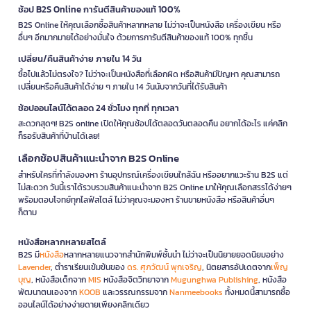
ช้อป B2S Online การันตีสินค้าของแท้ 100%
B2S Online ให้คุณเลือกซื้อสินค้าหลากหลาย ไม่ว่าจะเป็นหนังสือ เครื่องเขียน หรือ
อื่นๆ อีกมากมายได้อย่างมั่นใจ ด้วยการการันตีสินค้าของแท้ 100% ทุกชิ้น
เปลี่ยน/คืนสินค้าง่าย ภายใน 14 วัน
ซื้อไปแล้วไม่ตรงใจ? ไม่ว่าจะเป็นหนังสือที่เลือกผิด หรือสินค้ามีปัญหา คุณสามารถ
เปลี่ยนหรือคืนสินค้าได้ง่าย ๆ ภายใน 14 วันนับจากวันที่ได้รับสินค้า
ช้อปออนไลน์ได้ตลอด 24 ชั่วโมง ทุกที่ ทุกเวลา
สะดวกสุดๆ! B2S online เปิดให้คุณช้อปได้ตลอดวันตลอดคืน อยากได้อะไร แค่คลิก
ก็รอรับสินค้าที่บ้านได้เลย!
เลือกช้อปสินค้าแนะนำจาก B2S Online
สำหรับใครที่กำลังมองหา ร้านอุปกรณ์เครื่องเขียนใกล้ฉัน หรืออยากแวะร้าน B2S แต่
ไม่สะดวก วันนี้เราได้รวบรวมสินค้าแนะนำจาก B2S Online มาให้คุณเลือกสรรได้ง่ายๆ
พร้อมตอบโจทย์ทุกไลฟ์สไตล์ ไม่ว่าคุณจะมองหา ร้านขายหนังสือ หรือสินค้าอื่นๆ
ก็ตาม
หนังสือหลากหลายสไตล์
B2S มี
หนังสือ
หลากหลายแนวจากสำนักพิมพ์ชั้นนำ ไม่ว่าจะเป็นนิยายยอดนิยมอย่าง
Lavender
, ตำราเรียนเข้มข้นของ
ดร. ศุภวัฒน์ พุกเจริญ
, นิตยสารอัปเดตจาก
เพ็ญ
บุญ
, หนังสือเด็กจาก
MIS
หนังสือจิตวิทยาจาก
Mugunghwa Publishing
, หนังสือ
พัฒนาตนเองจาก
KOOB
และวรรณกรรมจาก
Nanmeebooks
ทั้งหมดนี้สามารถซื้อ
ออนไลน์ได้อย่างง่ายดายเพียงคลิกเดียว