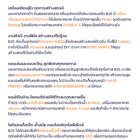
เครื่องเขียนคู่ใจ ทุกการสร้างสรรค์
มองหาปากกาดีๆ ดินสอหลากหลาย หรืออุปกรณ์สำนักงานครบครัน B2S มี
เครื่อง
เขียนและอุปกรณ์สำนักงาน
ให้เลือกมากมาย ตั้งแต่ปากกาลูกลื่น
Parker
ชุดดินสอกด
Rotring
ไปจนถึงกระดาษถ่ายเอกสาร
DOUBLE A
ให้คุณเลือกใช้ได้อย่างจุใจ
งานศิลป์ งานฝีมือ สร้างสรรค์ไม่รู้จบ
B2S จัดเต็มอุปกรณ์
ศิลปะและงานฝีมือ
สำหรับคนสร้างสรรค์ตัวจริง ทั้งสีไม้
Colleen
,
ขาตั้งไม้บนโต๊ะ
Pyramid
และอุปกรณ์ DIY ต่างๆ จาก
MONT MARTE
ให้คุณ
สร้างสรรค์ได้อย่างไร้ขีดจำกัด
ของเล่นและของขวัญ สุดพิเศษทุกเทศกาล
มองหาของเล่นเสริมพัฒนาการ หรือของขวัญสุดพิเศษสำหรับทุกโอกาส B2S เราคัด
สรร
ของเล่นและของขวัญ
หลากหลายสไตล์ เหมาะสำหรับทุกเพศทุกวัย สร้างความสุข
และรอยยิ้มให้กับคนพิเศษของคุณ ไม่ว่าจะเป็น กระเป๋าเก็บอุณหภูมิ
KAKAO
FRIENDS
หรือเกมจดหมายรัก
SIAM BOARDGAMES
เรามีครบ!
ของใช้ในบ้าน ไอเทมที่ช่วยให้ชีวิตสะดวกสบายขึ้น
ที่ B2S เรามี
ของใช้ในบ้าน
ครบครัน ไม่ว่าจะเป็นกาต้มน้ำ
Anitech
, เครื่องฟอกอากาศ
Xiaomi
, หน้ากากอนามัยทางการแพทย์
Double A Care
และสินค้าอื่น ๆ อีกมากมาย
ให้คุณเลือกสรร
ไอทีและแก็ดเจ็ต ล้ำสมัย ตอบโจทย์ทุกไลฟ์สไตล์
B2S ได้คัดสรรสินค้า
ไอทีและแก็ดเจ็ต
คุณภาพเยี่ยมมาให้คุณเลือกสรร เพื่อตอบโจทย์
ทุกไลฟ์สไตล์ดิจิทัล ไม่ว่าจะเป็น เครื่องทำลายเอกสาร
NEO
เพื่อความปลอดภัยของ