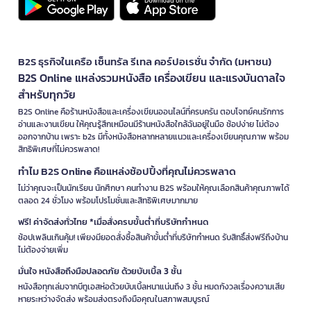
B2S ธุรกิจในเครือ เซ็นทรัล รีเทล คอร์ปอเรชั่น จำกัด (มหาชน)
B2S Online แหล่งรวมหนังสือ เครื่องเขียน และแรงบันดาลใจ
สำหรับทุกวัย
B2S Online คือร้านหนังสือและเครื่องเขียนออนไลน์ที่ครบครัน ตอบโจทย์คนรักการ
อ่านและงานเขียน ให้คุณรู้สึกเหมือนมีร้านหนังสือใกล้ฉันอยู่ในมือ ช้อปง่าย ไม่ต้อง
ออกจากบ้าน เพราะ b2s มีทั้งหนังสือหลากหลายแนวและเครื่องเขียนคุณภาพ พร้อม
สิทธิพิเศษที่ไม่ควรพลาด!
ทำไม B2S Online คือแหล่งช้อปปิ้งที่คุณไม่ควรพลาด
ไม่ว่าคุณจะเป็นนักเรียน นักศึกษา คนทำงาน B2S พร้อมให้คุณเลือกสินค้าคุณภาพได้
ตลอด 24 ชั่วโมง พร้อมโปรโมชั่นและสิทธิพิเศษมากมาย
ฟรี! ค่าจัดส่งทั่วไทย *เมื่อสั่งครบขั้นต่ำที่บริษัทกำหนด
ช้อปเพลินเกินคุ้ม! เพียงมียอดสั่งซื้อสินค้าขั้นต่ำที่บริษัทกำหนด รับสิทธิ์ส่งฟรีถึงบ้าน
ไม่ต้องจ่ายเพิ่ม
มั่นใจ หนังสือถึงมือปลอดภัย ด้วยบับเบิ้ล 3 ชั้น
หนังสือทุกเล่มจากบีทูเอสห่อด้วยบับเบิ้ลหนาแน่นถึง 3 ชั้น หมดกังวลเรื่องความเสีย
หายระหว่างจัดส่ง พร้อมส่งตรงถึงมือคุณในสภาพสมบูรณ์