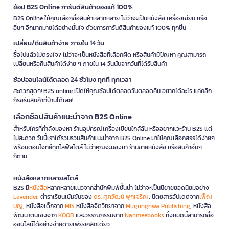
ช้อป B2S Online การันตีสินค้าของแท้ 100%
B2S Online ให้คุณเลือกซื้อสินค้าหลากหลาย ไม่ว่าจะเป็นหนังสือ เครื่องเขียน หรือ
อื่นๆ อีกมากมายได้อย่างมั่นใจ ด้วยการการันตีสินค้าของแท้ 100% ทุกชิ้น
เปลี่ยน/คืนสินค้าง่าย ภายใน 14 วัน
ซื้อไปแล้วไม่ตรงใจ? ไม่ว่าจะเป็นหนังสือที่เลือกผิด หรือสินค้ามีปัญหา คุณสามารถ
เปลี่ยนหรือคืนสินค้าได้ง่าย ๆ ภายใน 14 วันนับจากวันที่ได้รับสินค้า
ช้อปออนไลน์ได้ตลอด 24 ชั่วโมง ทุกที่ ทุกเวลา
สะดวกสุดๆ! B2S online เปิดให้คุณช้อปได้ตลอดวันตลอดคืน อยากได้อะไร แค่คลิก
ก็รอรับสินค้าที่บ้านได้เลย!
เลือกช้อปสินค้าแนะนำจาก B2S Online
สำหรับใครที่กำลังมองหา ร้านอุปกรณ์เครื่องเขียนใกล้ฉัน หรืออยากแวะร้าน B2S แต่
ไม่สะดวก วันนี้เราได้รวบรวมสินค้าแนะนำจาก B2S Online มาให้คุณเลือกสรรได้ง่ายๆ
พร้อมตอบโจทย์ทุกไลฟ์สไตล์ ไม่ว่าคุณจะมองหา ร้านขายหนังสือ หรือสินค้าอื่นๆ
ก็ตาม
หนังสือหลากหลายสไตล์
B2S มี
หนังสือ
หลากหลายแนวจากสำนักพิมพ์ชั้นนำ ไม่ว่าจะเป็นนิยายยอดนิยมอย่าง
Lavender
, ตำราเรียนเข้มข้นของ
ดร. ศุภวัฒน์ พุกเจริญ
, นิตยสารอัปเดตจาก
เพ็ญ
บุญ
, หนังสือเด็กจาก
MIS
หนังสือจิตวิทยาจาก
Mugunghwa Publishing
, หนังสือ
พัฒนาตนเองจาก
KOOB
และวรรณกรรมจาก
Nanmeebooks
ทั้งหมดนี้สามารถซื้อ
ออนไลน์ได้อย่างง่ายดายเพียงคลิกเดียว