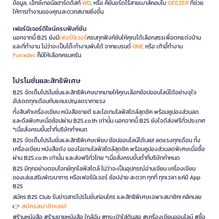
ข้อมูล, เอ็กซ์เทอนัลฮาร์ดดิสก์
WD
, หรือ คีย์บอร์ดไร้สายเมาส์คอมโบ
GEEZER
ที่ช่วย
ให้การทำงานของคุณสะดวกสบายยิ่งขึ้น
เฟอร์นิเจอร์ดีไซน์ครบฟังก์ชั่น
นอกจากนี้ B2S ยังมี
เฟอร์นิเจอร์
ครบทุกฟังก์ชันให้คุณได้เลือกสรรเพื่อตกแต่งบ้าน
และที่ทำงาน ไม่ว่าจะเป็นโต๊ะทำงานพับได้ จากแบรนด์
ONE
หรือ เก้าอี้ทำงาน
Furradec
ก็มีให้เลือกครบครัน
โปรโมชั่นและสิทธิพิเศษ
B2S จัดเต็มโปรโมชั่นและสิทธิพิเศษมากมายให้คุณเลือกช้อปออนไลน์ได้อย่างจุใจ
อัปเดตทุกเดือนกับแคมเปญลดราคาแรง
ทั้งสินค้าเครื่องเขียน หนังสือขายดี และไอเทมไลฟ์สไตล์สุดชิค พร้อมคูปองส่วนลด
และดีลพิเศษเมื่อช้อปผ่าน B2S.co.th เท่านั้น นอกจากนี้ B2S ยังใจดีส่งฟรีทั่วประเทศ
*เมื่อสั่งครบขั้นต่ำที่บริษัทกำหนด
B2S จัดเต็มโปรโมชั่นและสิทธิพิเศษเพียบ ช้อปออนไลน์ได้เลย! ลดแรงทุกเดือน ทั้ง
เครื่องเขียน หนังสือดัง ของไอเทมไลฟ์สไตล์สุดชิค พร้อมคูปองส่วนลดพิเศษเมื่อซื้อ
ผ่าน B2S.co.th เท่านั้น และส่งฟรีทั่วไทย *เมื่อสั่งครบขั้นต่ำที่บริษัทกำหนด
B2S มีทุกอย่างตอบโจทย์ทุกไลฟ์สไตล์ ไม่ว่าจะเป็นอุปกรณ์อ่านเขียน เครื่องเขียน
ของเล่นเสริมพัฒนาการ หรือเฟอร์นิเจอร์ ช้อปง่าย สะดวก ทุกที่ ทุกเวลา แค่มี App
B2S
สมัคร B2S Club รับข่าวสารโปรโมชั่นก่อนใคร และสิทธิพิเศษเฉพาะสมาชิก! คลิกเลย
สมัครสมาชิกเลย!
👉
#ร้านหนังสือ #ร้านขายหนังสือ ใกล้ฉัน #กระเป๋าใส่ดินสอ #เครื่องเขียนออนไลน์ #ซื้อ