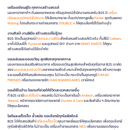
เครื่องเขียนคู่ใจ ทุกการสร้างสรรค์
มองหาปากกาดีๆ ดินสอหลากหลาย หรืออุปกรณ์สำนักงานครบครัน B2S มี
เครื่อง
เขียนและอุปกรณ์สำนักงาน
ให้เลือกมากมาย ตั้งแต่ปากกาลูกลื่น
Parker
ชุดดินสอกด
Rotring
ไปจนถึงกระดาษถ่ายเอกสาร
DOUBLE A
ให้คุณเลือกใช้ได้อย่างจุใจ
งานศิลป์ งานฝีมือ สร้างสรรค์ไม่รู้จบ
B2S จัดเต็มอุปกรณ์
ศิลปะและงานฝีมือ
สำหรับคนสร้างสรรค์ตัวจริง ทั้งสีไม้
Colleen
,
ขาตั้งไม้บนโต๊ะ
Pyramid
และอุปกรณ์ DIY ต่างๆ จาก
MONT MARTE
ให้คุณ
สร้างสรรค์ได้อย่างไร้ขีดจำกัด
ของเล่นและของขวัญ สุดพิเศษทุกเทศกาล
มองหาของเล่นเสริมพัฒนาการ หรือของขวัญสุดพิเศษสำหรับทุกโอกาส B2S เราคัด
สรร
ของเล่นและของขวัญ
หลากหลายสไตล์ เหมาะสำหรับทุกเพศทุกวัย สร้างความสุข
และรอยยิ้มให้กับคนพิเศษของคุณ ไม่ว่าจะเป็น กระเป๋าเก็บอุณหภูมิ
KAKAO
FRIENDS
หรือเกมจดหมายรัก
SIAM BOARDGAMES
เรามีครบ!
ของใช้ในบ้าน ไอเทมที่ช่วยให้ชีวิตสะดวกสบายขึ้น
ที่ B2S เรามี
ของใช้ในบ้าน
ครบครัน ไม่ว่าจะเป็นกาต้มน้ำ
Anitech
, เครื่องฟอกอากาศ
Xiaomi
, หน้ากากอนามัยทางการแพทย์
Double A Care
และสินค้าอื่น ๆ อีกมากมาย
ให้คุณเลือกสรร
ไอทีและแก็ดเจ็ต ล้ำสมัย ตอบโจทย์ทุกไลฟ์สไตล์
B2S ได้คัดสรรสินค้า
ไอทีและแก็ดเจ็ต
คุณภาพเยี่ยมมาให้คุณเลือกสรร เพื่อตอบโจทย์
ทุกไลฟ์สไตล์ดิจิทัล ไม่ว่าจะเป็น เครื่องทำลายเอกสาร
NEO
เพื่อความปลอดภัยของ