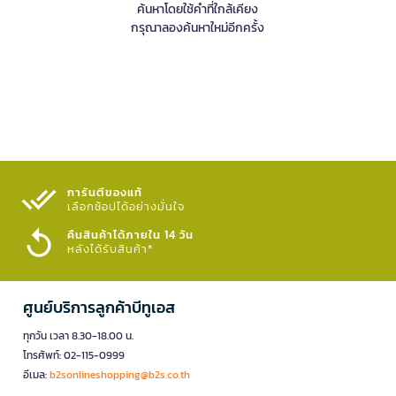
ค้นหาโดยใช้คำที่ใกล้เคียง
กรุณาลองค้นหาใหม่อีกครั้ง
การันตีของแท้
เลือกช้อปได้อย่างมั่นใจ​
คืนสินค้าได้ภายใน 14 วัน
หลังได้รับสินค้า*
ศูนย์บริการลูกค้าบีทูเอส
ทุกวัน เวลา 8.30-18.00 น.
โทรศัพท์: 02-115-0999
อีเมล:
b2sonlineshopping@b2s.co.th