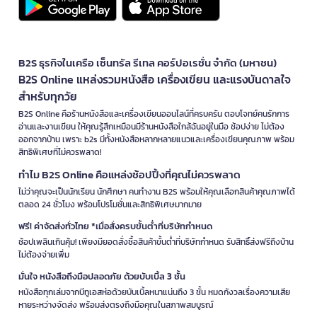
B2S ธุรกิจในเครือ เซ็นทรัล รีเทล คอร์ปอเรชั่น จำกัด (มหาชน)
B2S Online แหล่งรวมหนังสือ เครื่องเขียน และแรงบันดาลใจ
สำหรับทุกวัย
B2S Online คือร้านหนังสือและเครื่องเขียนออนไลน์ที่ครบครัน ตอบโจทย์คนรักการ
อ่านและงานเขียน ให้คุณรู้สึกเหมือนมีร้านหนังสือใกล้ฉันอยู่ในมือ ช้อปง่าย ไม่ต้อง
ออกจากบ้าน เพราะ b2s มีทั้งหนังสือหลากหลายแนวและเครื่องเขียนคุณภาพ พร้อม
สิทธิพิเศษที่ไม่ควรพลาด!
ทำไม B2S Online คือแหล่งช้อปปิ้งที่คุณไม่ควรพลาด
ไม่ว่าคุณจะเป็นนักเรียน นักศึกษา คนทำงาน B2S พร้อมให้คุณเลือกสินค้าคุณภาพได้
ตลอด 24 ชั่วโมง พร้อมโปรโมชั่นและสิทธิพิเศษมากมาย
ฟรี! ค่าจัดส่งทั่วไทย *เมื่อสั่งครบขั้นต่ำที่บริษัทกำหนด
ช้อปเพลินเกินคุ้ม! เพียงมียอดสั่งซื้อสินค้าขั้นต่ำที่บริษัทกำหนด รับสิทธิ์ส่งฟรีถึงบ้าน
ไม่ต้องจ่ายเพิ่ม
มั่นใจ หนังสือถึงมือปลอดภัย ด้วยบับเบิ้ล 3 ชั้น
หนังสือทุกเล่มจากบีทูเอสห่อด้วยบับเบิ้ลหนาแน่นถึง 3 ชั้น หมดกังวลเรื่องความเสีย
หายระหว่างจัดส่ง พร้อมส่งตรงถึงมือคุณในสภาพสมบูรณ์