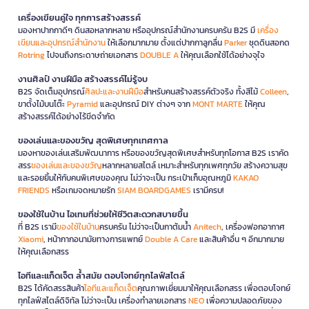
เครื่องเขียนคู่ใจ ทุกการสร้างสรรค์
มองหาปากกาดีๆ ดินสอหลากหลาย หรืออุปกรณ์สำนักงานครบครัน B2S มี
เครื่อง
เขียนและอุปกรณ์สำนักงาน
ให้เลือกมากมาย ตั้งแต่ปากกาลูกลื่น
Parker
ชุดดินสอกด
Rotring
ไปจนถึงกระดาษถ่ายเอกสาร
DOUBLE A
ให้คุณเลือกใช้ได้อย่างจุใจ
งานศิลป์ งานฝีมือ สร้างสรรค์ไม่รู้จบ
B2S จัดเต็มอุปกรณ์
ศิลปะและงานฝีมือ
สำหรับคนสร้างสรรค์ตัวจริง ทั้งสีไม้
Colleen
,
ขาตั้งไม้บนโต๊ะ
Pyramid
และอุปกรณ์ DIY ต่างๆ จาก
MONT MARTE
ให้คุณ
สร้างสรรค์ได้อย่างไร้ขีดจำกัด
ของเล่นและของขวัญ สุดพิเศษทุกเทศกาล
มองหาของเล่นเสริมพัฒนาการ หรือของขวัญสุดพิเศษสำหรับทุกโอกาส B2S เราคัด
สรร
ของเล่นและของขวัญ
หลากหลายสไตล์ เหมาะสำหรับทุกเพศทุกวัย สร้างความสุข
และรอยยิ้มให้กับคนพิเศษของคุณ ไม่ว่าจะเป็น กระเป๋าเก็บอุณหภูมิ
KAKAO
FRIENDS
หรือเกมจดหมายรัก
SIAM BOARDGAMES
เรามีครบ!
ของใช้ในบ้าน ไอเทมที่ช่วยให้ชีวิตสะดวกสบายขึ้น
ที่ B2S เรามี
ของใช้ในบ้าน
ครบครัน ไม่ว่าจะเป็นกาต้มน้ำ
Anitech
, เครื่องฟอกอากาศ
Xiaomi
, หน้ากากอนามัยทางการแพทย์
Double A Care
และสินค้าอื่น ๆ อีกมากมาย
ให้คุณเลือกสรร
ไอทีและแก็ดเจ็ต ล้ำสมัย ตอบโจทย์ทุกไลฟ์สไตล์
B2S ได้คัดสรรสินค้า
ไอทีและแก็ดเจ็ต
คุณภาพเยี่ยมมาให้คุณเลือกสรร เพื่อตอบโจทย์
ทุกไลฟ์สไตล์ดิจิทัล ไม่ว่าจะเป็น เครื่องทำลายเอกสาร
NEO
เพื่อความปลอดภัยของ