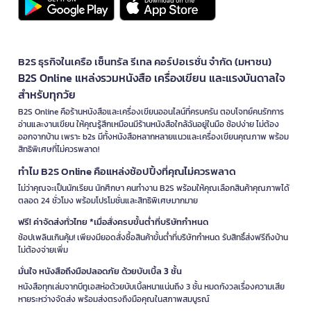
B2S ธุรกิจในเครือ เซ็นทรัล รีเทล คอร์ปอเรชั่น จำกัด (มหาชน)
B2S Online แหล่งรวมหนังสือ เครื่องเขียน และแรงบันดาลใจ
สำหรับทุกวัย
B2S Online คือร้านหนังสือและเครื่องเขียนออนไลน์ที่ครบครัน ตอบโจทย์คนรักการ
อ่านและงานเขียน ให้คุณรู้สึกเหมือนมีร้านหนังสือใกล้ฉันอยู่ในมือ ช้อปง่าย ไม่ต้อง
ออกจากบ้าน เพราะ b2s มีทั้งหนังสือหลากหลายแนวและเครื่องเขียนคุณภาพ พร้อม
สิทธิพิเศษที่ไม่ควรพลาด!
ทำไม B2S Online คือแหล่งช้อปปิ้งที่คุณไม่ควรพลาด
ไม่ว่าคุณจะเป็นนักเรียน นักศึกษา คนทำงาน B2S พร้อมให้คุณเลือกสินค้าคุณภาพได้
ตลอด 24 ชั่วโมง พร้อมโปรโมชั่นและสิทธิพิเศษมากมาย
ฟรี! ค่าจัดส่งทั่วไทย *เมื่อสั่งครบขั้นต่ำที่บริษัทกำหนด
ช้อปเพลินเกินคุ้ม! เพียงมียอดสั่งซื้อสินค้าขั้นต่ำที่บริษัทกำหนด รับสิทธิ์ส่งฟรีถึงบ้าน
ไม่ต้องจ่ายเพิ่ม
มั่นใจ หนังสือถึงมือปลอดภัย ด้วยบับเบิ้ล 3 ชั้น
หนังสือทุกเล่มจากบีทูเอสห่อด้วยบับเบิ้ลหนาแน่นถึง 3 ชั้น หมดกังวลเรื่องความเสีย
หายระหว่างจัดส่ง พร้อมส่งตรงถึงมือคุณในสภาพสมบูรณ์