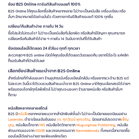
ช้อป B2S Online การันตีสินค้าของแท้ 100%
B2S Online ให้คุณเลือกซื้อสินค้าหลากหลาย ไม่ว่าจะเป็นหนังสือ เครื่องเขียน หรือ
อื่นๆ อีกมากมายได้อย่างมั่นใจ ด้วยการการันตีสินค้าของแท้ 100% ทุกชิ้น
เปลี่ยน/คืนสินค้าง่าย ภายใน 14 วัน
ซื้อไปแล้วไม่ตรงใจ? ไม่ว่าจะเป็นหนังสือที่เลือกผิด หรือสินค้ามีปัญหา คุณสามารถ
เปลี่ยนหรือคืนสินค้าได้ง่าย ๆ ภายใน 14 วันนับจากวันที่ได้รับสินค้า
ช้อปออนไลน์ได้ตลอด 24 ชั่วโมง ทุกที่ ทุกเวลา
สะดวกสุดๆ! B2S online เปิดให้คุณช้อปได้ตลอดวันตลอดคืน อยากได้อะไร แค่คลิก
ก็รอรับสินค้าที่บ้านได้เลย!
เลือกช้อปสินค้าแนะนำจาก B2S Online
สำหรับใครที่กำลังมองหา ร้านอุปกรณ์เครื่องเขียนใกล้ฉัน หรืออยากแวะร้าน B2S แต่
ไม่สะดวก วันนี้เราได้รวบรวมสินค้าแนะนำจาก B2S Online มาให้คุณเลือกสรรได้ง่ายๆ
พร้อมตอบโจทย์ทุกไลฟ์สไตล์ ไม่ว่าคุณจะมองหา ร้านขายหนังสือ หรือสินค้าอื่นๆ
ก็ตาม
หนังสือหลากหลายสไตล์
B2S มี
หนังสือ
หลากหลายแนวจากสำนักพิมพ์ชั้นนำ ไม่ว่าจะเป็นนิยายยอดนิยมอย่าง
Lavender
, ตำราเรียนเข้มข้นของ
ดร. ศุภวัฒน์ พุกเจริญ
, นิตยสารอัปเดตจาก
เพ็ญ
บุญ
, หนังสือเด็กจาก
MIS
หนังสือจิตวิทยาจาก
Mugunghwa Publishing
, หนังสือ
พัฒนาตนเองจาก
KOOB
และวรรณกรรมจาก
Nanmeebooks
ทั้งหมดนี้สามารถซื้อ
ออนไลน์ได้อย่างง่ายดายเพียงคลิกเดียว