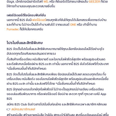
ข้อมูล, เอ็กซ์เทอนัลฮาร์ดดิสก์
WD
, หรือ คีย์บอร์ดไร้สายเมาส์คอมโบ
GEEZER
ที่ช่วย
ให้การทำงานของคุณสะดวกสบายยิ่งขึ้น
เฟอร์นิเจอร์ดีไซน์ครบฟังก์ชั่น
นอกจากนี้ B2S ยังมี
เฟอร์นิเจอร์
ครบทุกฟังก์ชันให้คุณได้เลือกสรรเพื่อตกแต่งบ้าน
และที่ทำงาน ไม่ว่าจะเป็นโต๊ะทำงานพับได้ จากแบรนด์
ONE
หรือ เก้าอี้ทำงาน
Furradec
ก็มีให้เลือกครบครัน
โปรโมชั่นและสิทธิพิเศษ
B2S จัดเต็มโปรโมชั่นและสิทธิพิเศษมากมายให้คุณเลือกช้อปออนไลน์ได้อย่างจุใจ
อัปเดตทุกเดือนกับแคมเปญลดราคาแรง
ทั้งสินค้าเครื่องเขียน หนังสือขายดี และไอเทมไลฟ์สไตล์สุดชิค พร้อมคูปองส่วนลด
และดีลพิเศษเมื่อช้อปผ่าน B2S.co.th เท่านั้น นอกจากนี้ B2S ยังใจดีส่งฟรีทั่วประเทศ
*เมื่อสั่งครบขั้นต่ำที่บริษัทกำหนด
B2S จัดเต็มโปรโมชั่นและสิทธิพิเศษเพียบ ช้อปออนไลน์ได้เลย! ลดแรงทุกเดือน ทั้ง
เครื่องเขียน หนังสือดัง ของไอเทมไลฟ์สไตล์สุดชิค พร้อมคูปองส่วนลดพิเศษเมื่อซื้อ
ผ่าน B2S.co.th เท่านั้น และส่งฟรีทั่วไทย *เมื่อสั่งครบขั้นต่ำที่บริษัทกำหนด
B2S มีทุกอย่างตอบโจทย์ทุกไลฟ์สไตล์ ไม่ว่าจะเป็นอุปกรณ์อ่านเขียน เครื่องเขียน
ของเล่นเสริมพัฒนาการ หรือเฟอร์นิเจอร์ ช้อปง่าย สะดวก ทุกที่ ทุกเวลา แค่มี App
B2S
สมัคร B2S Club รับข่าวสารโปรโมชั่นก่อนใคร และสิทธิพิเศษเฉพาะสมาชิก! คลิกเลย
สมัครสมาชิกเลย!
👉
#ร้านหนังสือ #ร้านขายหนังสือ ใกล้ฉัน #กระเป๋าใส่ดินสอ #เครื่องเขียนออนไลน์ #ซื้อ