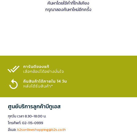
ค้นหาโดยใช้คำที่ใกล้เคียง
กรุณาลองค้นหาใหม่อีกครั้ง
การันตีของแท้
เลือกช้อปได้อย่างมั่นใจ​
คืนสินค้าได้ภายใน 14 วัน
หลังได้รับสินค้า*
ศูนย์บริการลูกค้าบีทูเอส
ทุกวัน เวลา 8.30-18.00 น.
โทรศัพท์: 02-115-0999
อีเมล:
b2sonlineshopping@b2s.co.th