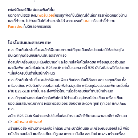
เฟอร์นิเจอร์ดีไซน์ครบฟังก์ชั่น
นอกจากนี้ B2S ยังมี
เฟอร์นิเจอร์
ครบทุกฟังก์ชันให้คุณได้เลือกสรรเพื่อตกแต่งบ้าน
และที่ทำงาน ไม่ว่าจะเป็นโต๊ะทำงานพับได้ จากแบรนด์
ONE
หรือ เก้าอี้ทำงาน
Furradec
ก็มีให้เลือกครบครัน
โปรโมชั่นและสิทธิพิเศษ
B2S จัดเต็มโปรโมชั่นและสิทธิพิเศษมากมายให้คุณเลือกช้อปออนไลน์ได้อย่างจุใจ
อัปเดตทุกเดือนกับแคมเปญลดราคาแรง
ทั้งสินค้าเครื่องเขียน หนังสือขายดี และไอเทมไลฟ์สไตล์สุดชิค พร้อมคูปองส่วนลด
และดีลพิเศษเมื่อช้อปผ่าน B2S.co.th เท่านั้น นอกจากนี้ B2S ยังใจดีส่งฟรีทั่วประเทศ
*เมื่อสั่งครบขั้นต่ำที่บริษัทกำหนด
B2S จัดเต็มโปรโมชั่นและสิทธิพิเศษเพียบ ช้อปออนไลน์ได้เลย! ลดแรงทุกเดือน ทั้ง
เครื่องเขียน หนังสือดัง ของไอเทมไลฟ์สไตล์สุดชิค พร้อมคูปองส่วนลดพิเศษเมื่อซื้อ
ผ่าน B2S.co.th เท่านั้น และส่งฟรีทั่วไทย *เมื่อสั่งครบขั้นต่ำที่บริษัทกำหนด
B2S มีทุกอย่างตอบโจทย์ทุกไลฟ์สไตล์ ไม่ว่าจะเป็นอุปกรณ์อ่านเขียน เครื่องเขียน
ของเล่นเสริมพัฒนาการ หรือเฟอร์นิเจอร์ ช้อปง่าย สะดวก ทุกที่ ทุกเวลา แค่มี App
B2S
สมัคร B2S Club รับข่าวสารโปรโมชั่นก่อนใคร และสิทธิพิเศษเฉพาะสมาชิก! คลิกเลย
สมัครสมาชิกเลย!
👉
#ร้านหนังสือ #ร้านขายหนังสือ ใกล้ฉัน #กระเป๋าใส่ดินสอ #เครื่องเขียนออนไลน์ #ซื้อ
หนังสือ ออนไลน์ #เครื่องเขียน บีทูเอส #ขาย หนังสือ ออนไลน์ #B2S #ร้านเครื่อง