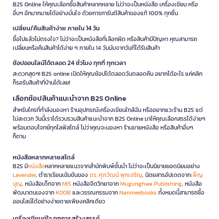
B2S Online ให้คุณเลือกซื้อสินค้าหลากหลาย ไม่ว่าจะเป็นหนังสือ เครื่องเขียน หรือ
อื่นๆ อีกมากมายได้อย่างมั่นใจ ด้วยการการันตีสินค้าของแท้ 100% ทุกชิ้น
เปลี่ยน/คืนสินค้าง่าย ภายใน 14 วัน
ซื้อไปแล้วไม่ตรงใจ? ไม่ว่าจะเป็นหนังสือที่เลือกผิด หรือสินค้ามีปัญหา คุณสามารถ
เปลี่ยนหรือคืนสินค้าได้ง่าย ๆ ภายใน 14 วันนับจากวันที่ได้รับสินค้า
ช้อปออนไลน์ได้ตลอด 24 ชั่วโมง ทุกที่ ทุกเวลา
สะดวกสุดๆ! B2S online เปิดให้คุณช้อปได้ตลอดวันตลอดคืน อยากได้อะไร แค่คลิก
ก็รอรับสินค้าที่บ้านได้เลย!
เลือกช้อปสินค้าแนะนำจาก B2S Online
สำหรับใครที่กำลังมองหา ร้านอุปกรณ์เครื่องเขียนใกล้ฉัน หรืออยากแวะร้าน B2S แต่
ไม่สะดวก วันนี้เราได้รวบรวมสินค้าแนะนำจาก B2S Online มาให้คุณเลือกสรรได้ง่ายๆ
พร้อมตอบโจทย์ทุกไลฟ์สไตล์ ไม่ว่าคุณจะมองหา ร้านขายหนังสือ หรือสินค้าอื่นๆ
ก็ตาม
หนังสือหลากหลายสไตล์
B2S มี
หนังสือ
หลากหลายแนวจากสำนักพิมพ์ชั้นนำ ไม่ว่าจะเป็นนิยายยอดนิยมอย่าง
Lavender
, ตำราเรียนเข้มข้นของ
ดร. ศุภวัฒน์ พุกเจริญ
, นิตยสารอัปเดตจาก
เพ็ญ
บุญ
, หนังสือเด็กจาก
MIS
หนังสือจิตวิทยาจาก
Mugunghwa Publishing
, หนังสือ
พัฒนาตนเองจาก
KOOB
และวรรณกรรมจาก
Nanmeebooks
ทั้งหมดนี้สามารถซื้อ
ออนไลน์ได้อย่างง่ายดายเพียงคลิกเดียว
เครื่องเขียนคู่ใจ ทุกการสร้างสรรค์