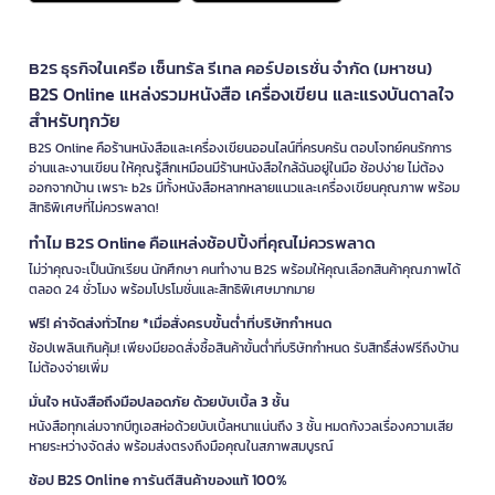
B2S ธุรกิจในเครือ เซ็นทรัล รีเทล คอร์ปอเรชั่น จำกัด (มหาชน)
B2S Online แหล่งรวมหนังสือ เครื่องเขียน และแรงบันดาลใจ
สำหรับทุกวัย
B2S Online คือร้านหนังสือและเครื่องเขียนออนไลน์ที่ครบครัน ตอบโจทย์คนรักการ
อ่านและงานเขียน ให้คุณรู้สึกเหมือนมีร้านหนังสือใกล้ฉันอยู่ในมือ ช้อปง่าย ไม่ต้อง
ออกจากบ้าน เพราะ b2s มีทั้งหนังสือหลากหลายแนวและเครื่องเขียนคุณภาพ พร้อม
สิทธิพิเศษที่ไม่ควรพลาด!
ทำไม B2S Online คือแหล่งช้อปปิ้งที่คุณไม่ควรพลาด
ไม่ว่าคุณจะเป็นนักเรียน นักศึกษา คนทำงาน B2S พร้อมให้คุณเลือกสินค้าคุณภาพได้
ตลอด 24 ชั่วโมง พร้อมโปรโมชั่นและสิทธิพิเศษมากมาย
ฟรี! ค่าจัดส่งทั่วไทย *เมื่อสั่งครบขั้นต่ำที่บริษัทกำหนด
ช้อปเพลินเกินคุ้ม! เพียงมียอดสั่งซื้อสินค้าขั้นต่ำที่บริษัทกำหนด รับสิทธิ์ส่งฟรีถึงบ้าน
ไม่ต้องจ่ายเพิ่ม
มั่นใจ หนังสือถึงมือปลอดภัย ด้วยบับเบิ้ล 3 ชั้น
หนังสือทุกเล่มจากบีทูเอสห่อด้วยบับเบิ้ลหนาแน่นถึง 3 ชั้น หมดกังวลเรื่องความเสีย
หายระหว่างจัดส่ง พร้อมส่งตรงถึงมือคุณในสภาพสมบูรณ์
ช้อป B2S Online การันตีสินค้าของแท้ 100%