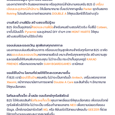
มองหาปากกาดีๆ ดินสอหลากหลาย หรืออุปกรณ์สำนักงานครบครัน B2S มี
เครื่อง
เขียนและอุปกรณ์สำนักงาน
ให้เลือกมากมาย ตั้งแต่ปากกาลูกลื่น
Parker
ชุดดินสอกด
Rotring
ไปจนถึงกระดาษถ่ายเอกสาร
DOUBLE A
ให้คุณเลือกใช้ได้อย่างจุใจ
งานศิลป์ งานฝีมือ สร้างสรรค์ไม่รู้จบ
B2S จัดเต็มอุปกรณ์
ศิลปะและงานฝีมือ
สำหรับคนสร้างสรรค์ตัวจริง ทั้งสีไม้
Colleen
,
ขาตั้งไม้บนโต๊ะ
Pyramid
และอุปกรณ์ DIY ต่างๆ จาก
MONT MARTE
ให้คุณ
สร้างสรรค์ได้อย่างไร้ขีดจำกัด
ของเล่นและของขวัญ สุดพิเศษทุกเทศกาล
มองหาของเล่นเสริมพัฒนาการ หรือของขวัญสุดพิเศษสำหรับทุกโอกาส B2S เราคัด
สรร
ของเล่นและของขวัญ
หลากหลายสไตล์ เหมาะสำหรับทุกเพศทุกวัย สร้างความสุข
และรอยยิ้มให้กับคนพิเศษของคุณ ไม่ว่าจะเป็น กระเป๋าเก็บอุณหภูมิ
KAKAO
FRIENDS
หรือเกมจดหมายรัก
SIAM BOARDGAMES
เรามีครบ!
ของใช้ในบ้าน ไอเทมที่ช่วยให้ชีวิตสะดวกสบายขึ้น
ที่ B2S เรามี
ของใช้ในบ้าน
ครบครัน ไม่ว่าจะเป็นกาต้มน้ำ
Anitech
, เครื่องฟอกอากาศ
Xiaomi
, หน้ากากอนามัยทางการแพทย์
Double A Care
และสินค้าอื่น ๆ อีกมากมาย
ให้คุณเลือกสรร
ไอทีและแก็ดเจ็ต ล้ำสมัย ตอบโจทย์ทุกไลฟ์สไตล์
B2S ได้คัดสรรสินค้า
ไอทีและแก็ดเจ็ต
คุณภาพเยี่ยมมาให้คุณเลือกสรร เพื่อตอบโจทย์
ทุกไลฟ์สไตล์ดิจิทัล ไม่ว่าจะเป็น เครื่องทำลายเอกสาร
NEO
เพื่อความปลอดภัยของ
ข้อมูล, เอ็กซ์เทอนัลฮาร์ดดิสก์
WD
, หรือ คีย์บอร์ดไร้สายเมาส์คอมโบ
GEEZER
ที่ช่วย
ให้การทำงานของคุณสะดวกสบายยิ่งขึ้น