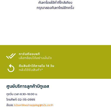
ค้นหาโดยใช้คำที่ใกล้เคียง
กรุณาลองค้นหาใหม่อีกครั้ง
การันตีของแท้
เลือกช้อปได้อย่างมั่นใจ​
คืนสินค้าได้ภายใน 14 วัน
หลังได้รับสินค้า*
ศูนย์บริการลูกค้าบีทูเอส
ทุกวัน เวลา 8.30-18.00 น.
โทรศัพท์: 02-115-0999
อีเมล:
b2sonlineshopping@b2s.co.th