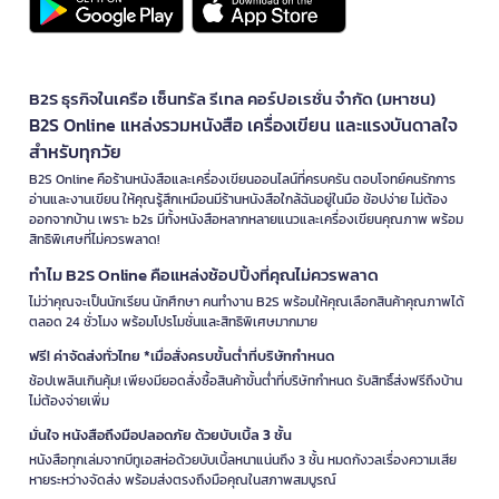
B2S ธุรกิจในเครือ เซ็นทรัล รีเทล คอร์ปอเรชั่น จำกัด (มหาชน)
B2S Online แหล่งรวมหนังสือ เครื่องเขียน และแรงบันดาลใจ
สำหรับทุกวัย
B2S Online คือร้านหนังสือและเครื่องเขียนออนไลน์ที่ครบครัน ตอบโจทย์คนรักการ
อ่านและงานเขียน ให้คุณรู้สึกเหมือนมีร้านหนังสือใกล้ฉันอยู่ในมือ ช้อปง่าย ไม่ต้อง
ออกจากบ้าน เพราะ b2s มีทั้งหนังสือหลากหลายแนวและเครื่องเขียนคุณภาพ พร้อม
สิทธิพิเศษที่ไม่ควรพลาด!
ทำไม B2S Online คือแหล่งช้อปปิ้งที่คุณไม่ควรพลาด
ไม่ว่าคุณจะเป็นนักเรียน นักศึกษา คนทำงาน B2S พร้อมให้คุณเลือกสินค้าคุณภาพได้
ตลอด 24 ชั่วโมง พร้อมโปรโมชั่นและสิทธิพิเศษมากมาย
ฟรี! ค่าจัดส่งทั่วไทย *เมื่อสั่งครบขั้นต่ำที่บริษัทกำหนด
ช้อปเพลินเกินคุ้ม! เพียงมียอดสั่งซื้อสินค้าขั้นต่ำที่บริษัทกำหนด รับสิทธิ์ส่งฟรีถึงบ้าน
ไม่ต้องจ่ายเพิ่ม
มั่นใจ หนังสือถึงมือปลอดภัย ด้วยบับเบิ้ล 3 ชั้น
หนังสือทุกเล่มจากบีทูเอสห่อด้วยบับเบิ้ลหนาแน่นถึง 3 ชั้น หมดกังวลเรื่องความเสีย
หายระหว่างจัดส่ง พร้อมส่งตรงถึงมือคุณในสภาพสมบูรณ์