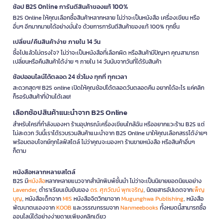
ช้อป B2S Online การันตีสินค้าของแท้ 100%
B2S Online ให้คุณเลือกซื้อสินค้าหลากหลาย ไม่ว่าจะเป็นหนังสือ เครื่องเขียน หรือ
อื่นๆ อีกมากมายได้อย่างมั่นใจ ด้วยการการันตีสินค้าของแท้ 100% ทุกชิ้น
เปลี่ยน/คืนสินค้าง่าย ภายใน 14 วัน
ซื้อไปแล้วไม่ตรงใจ? ไม่ว่าจะเป็นหนังสือที่เลือกผิด หรือสินค้ามีปัญหา คุณสามารถ
เปลี่ยนหรือคืนสินค้าได้ง่าย ๆ ภายใน 14 วันนับจากวันที่ได้รับสินค้า
ช้อปออนไลน์ได้ตลอด 24 ชั่วโมง ทุกที่ ทุกเวลา
สะดวกสุดๆ! B2S online เปิดให้คุณช้อปได้ตลอดวันตลอดคืน อยากได้อะไร แค่คลิก
ก็รอรับสินค้าที่บ้านได้เลย!
เลือกช้อปสินค้าแนะนำจาก B2S Online
สำหรับใครที่กำลังมองหา ร้านอุปกรณ์เครื่องเขียนใกล้ฉัน หรืออยากแวะร้าน B2S แต่
ไม่สะดวก วันนี้เราได้รวบรวมสินค้าแนะนำจาก B2S Online มาให้คุณเลือกสรรได้ง่ายๆ
พร้อมตอบโจทย์ทุกไลฟ์สไตล์ ไม่ว่าคุณจะมองหา ร้านขายหนังสือ หรือสินค้าอื่นๆ
ก็ตาม
หนังสือหลากหลายสไตล์
B2S มี
หนังสือ
หลากหลายแนวจากสำนักพิมพ์ชั้นนำ ไม่ว่าจะเป็นนิยายยอดนิยมอย่าง
Lavender
, ตำราเรียนเข้มข้นของ
ดร. ศุภวัฒน์ พุกเจริญ
, นิตยสารอัปเดตจาก
เพ็ญ
บุญ
, หนังสือเด็กจาก
MIS
หนังสือจิตวิทยาจาก
Mugunghwa Publishing
, หนังสือ
พัฒนาตนเองจาก
KOOB
และวรรณกรรมจาก
Nanmeebooks
ทั้งหมดนี้สามารถซื้อ
ออนไลน์ได้อย่างง่ายดายเพียงคลิกเดียว