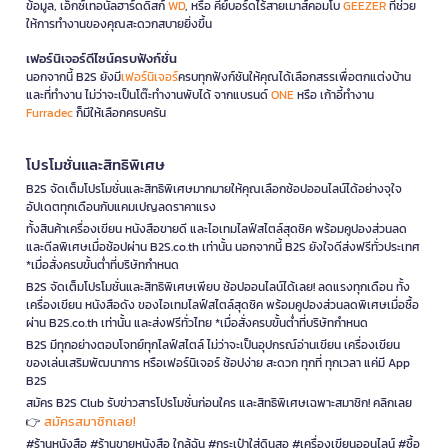
ข้อมูล, เอ็กซ์เทอนัลฮาร์ดดิสก์
WD
, หรือ คีย์บอร์ดไร้สายเมาส์คอมโบ
GEEZER
ที่ช่วย
ให้การทำงานของคุณสะดวกสบายยิ่งขึ้น
เฟอร์นิเจอร์ดีไซน์ครบฟังก์ชั่น
นอกจากนี้ B2S ยังมี
เฟอร์นิเจอร์
ครบทุกฟังก์ชันให้คุณได้เลือกสรรเพื่อตกแต่งบ้าน
และที่ทำงาน ไม่ว่าจะเป็นโต๊ะทำงานพับได้ จากแบรนด์
ONE
หรือ เก้าอี้ทำงาน
Furradec
ก็มีให้เลือกครบครัน
โปรโมชั่นและสิทธิพิเศษ
B2S จัดเต็มโปรโมชั่นและสิทธิพิเศษมากมายให้คุณเลือกช้อปออนไลน์ได้อย่างจุใจ
อัปเดตทุกเดือนกับแคมเปญลดราคาแรง
ทั้งสินค้าเครื่องเขียน หนังสือขายดี และไอเทมไลฟ์สไตล์สุดชิค พร้อมคูปองส่วนลด
และดีลพิเศษเมื่อช้อปผ่าน B2S.co.th เท่านั้น นอกจากนี้ B2S ยังใจดีส่งฟรีทั่วประเทศ
*เมื่อสั่งครบขั้นต่ำที่บริษัทกำหนด
B2S จัดเต็มโปรโมชั่นและสิทธิพิเศษเพียบ ช้อปออนไลน์ได้เลย! ลดแรงทุกเดือน ทั้ง
เครื่องเขียน หนังสือดัง ของไอเทมไลฟ์สไตล์สุดชิค พร้อมคูปองส่วนลดพิเศษเมื่อซื้อ
ผ่าน B2S.co.th เท่านั้น และส่งฟรีทั่วไทย *เมื่อสั่งครบขั้นต่ำที่บริษัทกำหนด
B2S มีทุกอย่างตอบโจทย์ทุกไลฟ์สไตล์ ไม่ว่าจะเป็นอุปกรณ์อ่านเขียน เครื่องเขียน
ของเล่นเสริมพัฒนาการ หรือเฟอร์นิเจอร์ ช้อปง่าย สะดวก ทุกที่ ทุกเวลา แค่มี App
B2S
สมัคร B2S Club รับข่าวสารโปรโมชั่นก่อนใคร และสิทธิพิเศษเฉพาะสมาชิก! คลิกเลย
สมัครสมาชิกเลย!
👉
#ร้านหนังสือ #ร้านขายหนังสือ ใกล้ฉัน #กระเป๋าใส่ดินสอ #เครื่องเขียนออนไลน์ #ซื้อ