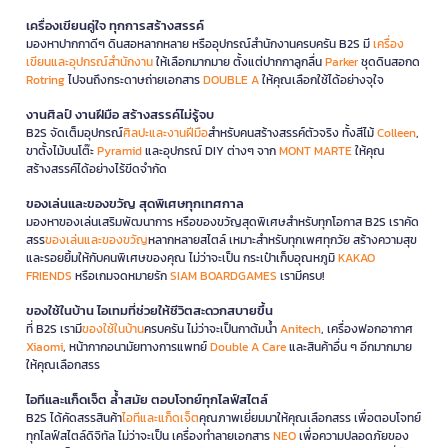
เครื่องเขียนคู่ใจ ทุกการสร้างสรรค์
มองหาปากกาดีๆ ดินสอหลากหลาย หรืออุปกรณ์สำนักงานครบครัน B2S มี
เครื่อง
เขียนและอุปกรณ์สำนักงาน
ให้เลือกมากมาย ตั้งแต่ปากกาลูกลื่น
Parker
ชุดดินสอกด
Rotring
ไปจนถึงกระดาษถ่ายเอกสาร
DOUBLE A
ให้คุณเลือกใช้ได้อย่างจุใจ
งานศิลป์ งานฝีมือ สร้างสรรค์ไม่รู้จบ
B2S จัดเต็มอุปกรณ์
ศิลปะและงานฝีมือ
สำหรับคนสร้างสรรค์ตัวจริง ทั้งสีไม้
Colleen
,
ขาตั้งไม้บนโต๊ะ
Pyramid
และอุปกรณ์ DIY ต่างๆ จาก
MONT MARTE
ให้คุณ
สร้างสรรค์ได้อย่างไร้ขีดจำกัด
ของเล่นและของขวัญ สุดพิเศษทุกเทศกาล
มองหาของเล่นเสริมพัฒนาการ หรือของขวัญสุดพิเศษสำหรับทุกโอกาส B2S เราคัด
สรร
ของเล่นและของขวัญ
หลากหลายสไตล์ เหมาะสำหรับทุกเพศทุกวัย สร้างความสุข
และรอยยิ้มให้กับคนพิเศษของคุณ ไม่ว่าจะเป็น กระเป๋าเก็บอุณหภูมิ
KAKAO
FRIENDS
หรือเกมจดหมายรัก
SIAM BOARDGAMES
เรามีครบ!
ของใช้ในบ้าน ไอเทมที่ช่วยให้ชีวิตสะดวกสบายขึ้น
ที่ B2S เรามี
ของใช้ในบ้าน
ครบครัน ไม่ว่าจะเป็นกาต้มน้ำ
Anitech
, เครื่องฟอกอากาศ
Xiaomi
, หน้ากากอนามัยทางการแพทย์
Double A Care
และสินค้าอื่น ๆ อีกมากมาย
ให้คุณเลือกสรร
ไอทีและแก็ดเจ็ต ล้ำสมัย ตอบโจทย์ทุกไลฟ์สไตล์
B2S ได้คัดสรรสินค้า
ไอทีและแก็ดเจ็ต
คุณภาพเยี่ยมมาให้คุณเลือกสรร เพื่อตอบโจทย์
ทุกไลฟ์สไตล์ดิจิทัล ไม่ว่าจะเป็น เครื่องทำลายเอกสาร
NEO
เพื่อความปลอดภัยของ