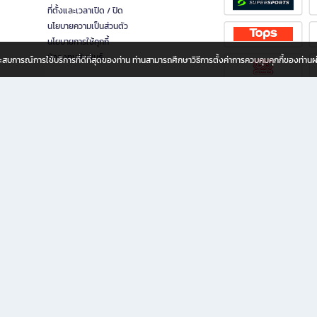
ที่ตั้งและเวลาเปิด / ปิด
นโยบายความเป็นส่วนตัว
นโยบายการใช้คุกกี้
นักลงทุนสัมพันธ์
อประสบการณ์การใช้บริการที่ดีที่สุดของท่าน ท่านสามารถศึกษาวิธีการตั้งค่าการควบคุมคุกกี้ของท่าน
ทุกวัย
ขียน ให้คุณรู้สึกเหมือนมีร้านหนังสือใกล้ฉันอยู่ในมือ ช้อปง่าย ไม่ต้องออกจากบ้าน เพราะ b2
 ชั่วโมง พร้อมโปรโมชั่นและสิทธิพิเศษมากมาย