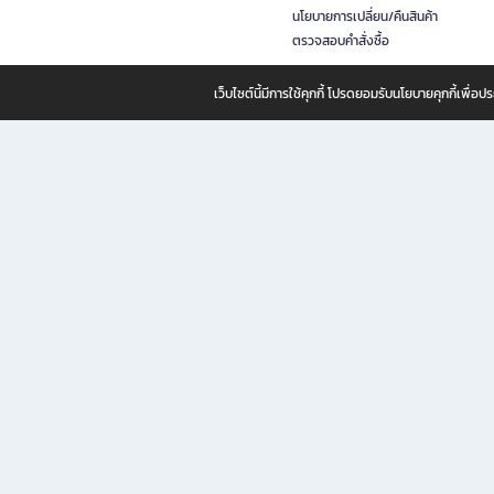
นโยบายการเปลี่ยน/คืนสินค้า
ตรวจสอบคำสั่งซื้อ
เว็บไซต์นี้มีการใช้คุกกี้ โปรดยอมรับนโยบายคุกกี้เพื่
B2S ธุรกิจในเครือ เซ็นทรัล รีเทล คอร์ปอเรชั่น จำกัด (มหาชน)
B2S Online แหล่งรวมหนังสือ เครื่องเขียน และแรงบันดาลใจสำหรับ
B2S Online คือร้านหนังสือและเครื่องเขียนออนไลน์ที่ครบครัน ตอบโจทย์คนรักการอ่านและงานเ
ทำไม B2S Online คือแหล่งช้อปปิ้งที่คุณไม่ควรพลาด
ไม่ว่าคุณจะเป็นนักเรียน นักศึกษา คนทำงาน B2S พร้อมให้คุณเลือกสินค้าคุณภาพได้ตลอด 24