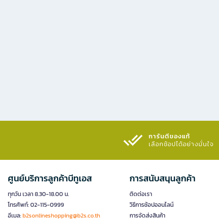
การันตีของแท้
เลือกช้อปได้อย่างมั่นใจ​
ศูนย์บริการลูกค้าบีทูเอส
การสนับสนุนลูกค้า
ทุกวัน เวลา 8.30-18.00 น.
ติดต่อเรา
โทรศัพท์: 02-115-0999
วิธีการช้อปออนไลน์
อีเมล:
b2sonlineshopping@b2s.co.th
การจัดส่งสินค้า