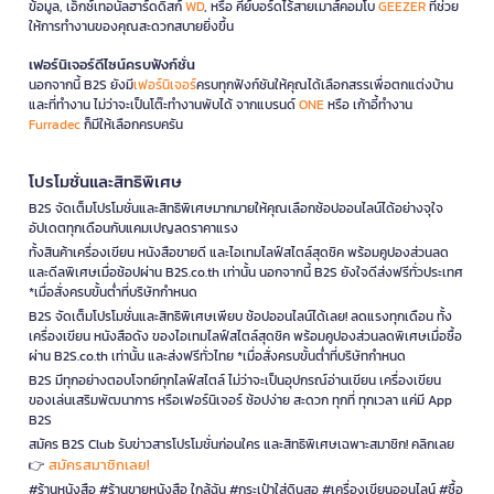
ข้อมูล, เอ็กซ์เทอนัลฮาร์ดดิสก์
WD
, หรือ คีย์บอร์ดไร้สายเมาส์คอมโบ
GEEZER
ที่ช่วย
ให้การทำงานของคุณสะดวกสบายยิ่งขึ้น
เฟอร์นิเจอร์ดีไซน์ครบฟังก์ชั่น
นอกจากนี้ B2S ยังมี
เฟอร์นิเจอร์
ครบทุกฟังก์ชันให้คุณได้เลือกสรรเพื่อตกแต่งบ้าน
และที่ทำงาน ไม่ว่าจะเป็นโต๊ะทำงานพับได้ จากแบรนด์
ONE
หรือ เก้าอี้ทำงาน
Furradec
ก็มีให้เลือกครบครัน
โปรโมชั่นและสิทธิพิเศษ
B2S จัดเต็มโปรโมชั่นและสิทธิพิเศษมากมายให้คุณเลือกช้อปออนไลน์ได้อย่างจุใจ
อัปเดตทุกเดือนกับแคมเปญลดราคาแรง
ทั้งสินค้าเครื่องเขียน หนังสือขายดี และไอเทมไลฟ์สไตล์สุดชิค พร้อมคูปองส่วนลด
และดีลพิเศษเมื่อช้อปผ่าน B2S.co.th เท่านั้น นอกจากนี้ B2S ยังใจดีส่งฟรีทั่วประเทศ
*เมื่อสั่งครบขั้นต่ำที่บริษัทกำหนด
B2S จัดเต็มโปรโมชั่นและสิทธิพิเศษเพียบ ช้อปออนไลน์ได้เลย! ลดแรงทุกเดือน ทั้ง
เครื่องเขียน หนังสือดัง ของไอเทมไลฟ์สไตล์สุดชิค พร้อมคูปองส่วนลดพิเศษเมื่อซื้อ
ผ่าน B2S.co.th เท่านั้น และส่งฟรีทั่วไทย *เมื่อสั่งครบขั้นต่ำที่บริษัทกำหนด
B2S มีทุกอย่างตอบโจทย์ทุกไลฟ์สไตล์ ไม่ว่าจะเป็นอุปกรณ์อ่านเขียน เครื่องเขียน
ของเล่นเสริมพัฒนาการ หรือเฟอร์นิเจอร์ ช้อปง่าย สะดวก ทุกที่ ทุกเวลา แค่มี App
B2S
สมัคร B2S Club รับข่าวสารโปรโมชั่นก่อนใคร และสิทธิพิเศษเฉพาะสมาชิก! คลิกเลย
สมัครสมาชิกเลย!
👉
#ร้านหนังสือ #ร้านขายหนังสือ ใกล้ฉัน #กระเป๋าใส่ดินสอ #เครื่องเขียนออนไลน์ #ซื้อ