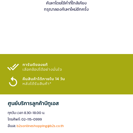
ค้นหาโดยใช้คำที่ใกล้เคียง
กรุณาลองค้นหาใหม่อีกครั้ง
การันตีของแท้
เลือกช้อปได้อย่างมั่นใจ​
คืนสินค้าได้ภายใน 14 วัน
หลังได้รับสินค้า*
ศูนย์บริการลูกค้าบีทูเอส
ทุกวัน เวลา 8.30-18.00 น.
โทรศัพท์: 02-115-0999
อีเมล:
b2sonlineshopping@b2s.co.th