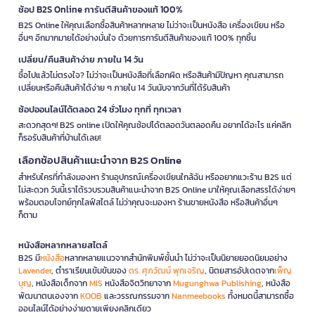
ช้อป B2S Online การันตีสินค้าของแท้ 100%
B2S Online ให้คุณเลือกซื้อสินค้าหลากหลาย ไม่ว่าจะเป็นหนังสือ เครื่องเขียน หรือ
อื่นๆ อีกมากมายได้อย่างมั่นใจ ด้วยการการันตีสินค้าของแท้ 100% ทุกชิ้น
เปลี่ยน/คืนสินค้าง่าย ภายใน 14 วัน
ซื้อไปแล้วไม่ตรงใจ? ไม่ว่าจะเป็นหนังสือที่เลือกผิด หรือสินค้ามีปัญหา คุณสามารถ
เปลี่ยนหรือคืนสินค้าได้ง่าย ๆ ภายใน 14 วันนับจากวันที่ได้รับสินค้า
ช้อปออนไลน์ได้ตลอด 24 ชั่วโมง ทุกที่ ทุกเวลา
สะดวกสุดๆ! B2S online เปิดให้คุณช้อปได้ตลอดวันตลอดคืน อยากได้อะไร แค่คลิก
ก็รอรับสินค้าที่บ้านได้เลย!
เลือกช้อปสินค้าแนะนำจาก B2S Online
สำหรับใครที่กำลังมองหา ร้านอุปกรณ์เครื่องเขียนใกล้ฉัน หรืออยากแวะร้าน B2S แต่
ไม่สะดวก วันนี้เราได้รวบรวมสินค้าแนะนำจาก B2S Online มาให้คุณเลือกสรรได้ง่ายๆ
พร้อมตอบโจทย์ทุกไลฟ์สไตล์ ไม่ว่าคุณจะมองหา ร้านขายหนังสือ หรือสินค้าอื่นๆ
ก็ตาม
หนังสือหลากหลายสไตล์
B2S มี
หนังสือ
หลากหลายแนวจากสำนักพิมพ์ชั้นนำ ไม่ว่าจะเป็นนิยายยอดนิยมอย่าง
Lavender
, ตำราเรียนเข้มข้นของ
ดร. ศุภวัฒน์ พุกเจริญ
, นิตยสารอัปเดตจาก
เพ็ญ
บุญ
, หนังสือเด็กจาก
MIS
หนังสือจิตวิทยาจาก
Mugunghwa Publishing
, หนังสือ
พัฒนาตนเองจาก
KOOB
และวรรณกรรมจาก
Nanmeebooks
ทั้งหมดนี้สามารถซื้อ
ออนไลน์ได้อย่างง่ายดายเพียงคลิกเดียว