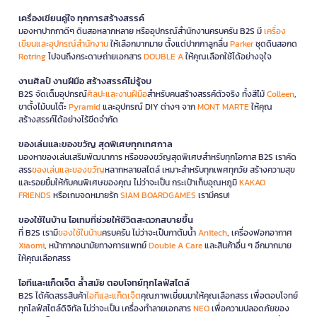
เครื่องเขียนคู่ใจ ทุกการสร้างสรรค์
มองหาปากกาดีๆ ดินสอหลากหลาย หรืออุปกรณ์สำนักงานครบครัน B2S มี
เครื่อง
เขียนและอุปกรณ์สำนักงาน
ให้เลือกมากมาย ตั้งแต่ปากกาลูกลื่น
Parker
ชุดดินสอกด
Rotring
ไปจนถึงกระดาษถ่ายเอกสาร
DOUBLE A
ให้คุณเลือกใช้ได้อย่างจุใจ
งานศิลป์ งานฝีมือ สร้างสรรค์ไม่รู้จบ
B2S จัดเต็มอุปกรณ์
ศิลปะและงานฝีมือ
สำหรับคนสร้างสรรค์ตัวจริง ทั้งสีไม้
Colleen
,
ขาตั้งไม้บนโต๊ะ
Pyramid
และอุปกรณ์ DIY ต่างๆ จาก
MONT MARTE
ให้คุณ
สร้างสรรค์ได้อย่างไร้ขีดจำกัด
ของเล่นและของขวัญ สุดพิเศษทุกเทศกาล
มองหาของเล่นเสริมพัฒนาการ หรือของขวัญสุดพิเศษสำหรับทุกโอกาส B2S เราคัด
สรร
ของเล่นและของขวัญ
หลากหลายสไตล์ เหมาะสำหรับทุกเพศทุกวัย สร้างความสุข
และรอยยิ้มให้กับคนพิเศษของคุณ ไม่ว่าจะเป็น กระเป๋าเก็บอุณหภูมิ
KAKAO
FRIENDS
หรือเกมจดหมายรัก
SIAM BOARDGAMES
เรามีครบ!
ของใช้ในบ้าน ไอเทมที่ช่วยให้ชีวิตสะดวกสบายขึ้น
ที่ B2S เรามี
ของใช้ในบ้าน
ครบครัน ไม่ว่าจะเป็นกาต้มน้ำ
Anitech
, เครื่องฟอกอากาศ
Xiaomi
, หน้ากากอนามัยทางการแพทย์
Double A Care
และสินค้าอื่น ๆ อีกมากมาย
ให้คุณเลือกสรร
ไอทีและแก็ดเจ็ต ล้ำสมัย ตอบโจทย์ทุกไลฟ์สไตล์
B2S ได้คัดสรรสินค้า
ไอทีและแก็ดเจ็ต
คุณภาพเยี่ยมมาให้คุณเลือกสรร เพื่อตอบโจทย์
ทุกไลฟ์สไตล์ดิจิทัล ไม่ว่าจะเป็น เครื่องทำลายเอกสาร
NEO
เพื่อความปลอดภัยของ