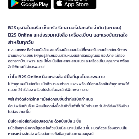
B2S ธุรกิจในเครือ เซ็นทรัล รีเทล คอร์ปอเรชั่น จำกัด (มหาชน)
B2S Online แหล่งรวมหนังสือ เครื่องเขียน และแรงบันดาลใจ
สำหรับทุกวัย
B2S Online คือร้านหนังสือและเครื่องเขียนออนไลน์ที่ครบครัน ตอบโจทย์คนรักการ
อ่านและงานเขียน ให้คุณรู้สึกเหมือนมีร้านหนังสือใกล้ฉันอยู่ในมือ ช้อปง่าย ไม่ต้อง
ออกจากบ้าน เพราะ b2s มีทั้งหนังสือหลากหลายแนวและเครื่องเขียนคุณภาพ พร้อม
สิทธิพิเศษที่ไม่ควรพลาด!
ทำไม B2S Online คือแหล่งช้อปปิ้งที่คุณไม่ควรพลาด
ไม่ว่าคุณจะเป็นนักเรียน นักศึกษา คนทำงาน B2S พร้อมให้คุณเลือกสินค้าคุณภาพได้
ตลอด 24 ชั่วโมง พร้อมโปรโมชั่นและสิทธิพิเศษมากมาย
ฟรี! ค่าจัดส่งทั่วไทย *เมื่อสั่งครบขั้นต่ำที่บริษัทกำหนด
ช้อปเพลินเกินคุ้ม! เพียงมียอดสั่งซื้อสินค้าขั้นต่ำที่บริษัทกำหนด รับสิทธิ์ส่งฟรีถึงบ้าน
ไม่ต้องจ่ายเพิ่ม
มั่นใจ หนังสือถึงมือปลอดภัย ด้วยบับเบิ้ล 3 ชั้น
หนังสือทุกเล่มจากบีทูเอสห่อด้วยบับเบิ้ลหนาแน่นถึง 3 ชั้น หมดกังวลเรื่องความเสีย
หายระหว่างจัดส่ง พร้อมส่งตรงถึงมือคุณในสภาพสมบูรณ์