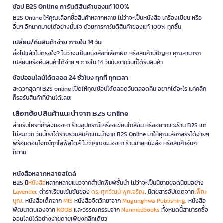
ช้อป B2S Online การันตีสินค้าของแท้ 100%
B2S Online ให้คุณเลือกซื้อสินค้าหลากหลาย ไม่ว่าจะเป็นหนังสือ เครื่องเขียน หรือ
อื่นๆ อีกมากมายได้อย่างมั่นใจ ด้วยการการันตีสินค้าของแท้ 100% ทุกชิ้น
เปลี่ยน/คืนสินค้าง่าย ภายใน 14 วัน
ซื้อไปแล้วไม่ตรงใจ? ไม่ว่าจะเป็นหนังสือที่เลือกผิด หรือสินค้ามีปัญหา คุณสามารถ
เปลี่ยนหรือคืนสินค้าได้ง่าย ๆ ภายใน 14 วันนับจากวันที่ได้รับสินค้า
ช้อปออนไลน์ได้ตลอด 24 ชั่วโมง ทุกที่ ทุกเวลา
สะดวกสุดๆ! B2S online เปิดให้คุณช้อปได้ตลอดวันตลอดคืน อยากได้อะไร แค่คลิก
ก็รอรับสินค้าที่บ้านได้เลย!
เลือกช้อปสินค้าแนะนำจาก B2S Online
สำหรับใครที่กำลังมองหา ร้านอุปกรณ์เครื่องเขียนใกล้ฉัน หรืออยากแวะร้าน B2S แต่
ไม่สะดวก วันนี้เราได้รวบรวมสินค้าแนะนำจาก B2S Online มาให้คุณเลือกสรรได้ง่ายๆ
พร้อมตอบโจทย์ทุกไลฟ์สไตล์ ไม่ว่าคุณจะมองหา ร้านขายหนังสือ หรือสินค้าอื่นๆ
ก็ตาม
หนังสือหลากหลายสไตล์
B2S มี
หนังสือ
หลากหลายแนวจากสำนักพิมพ์ชั้นนำ ไม่ว่าจะเป็นนิยายยอดนิยมอย่าง
Lavender
, ตำราเรียนเข้มข้นของ
ดร. ศุภวัฒน์ พุกเจริญ
, นิตยสารอัปเดตจาก
เพ็ญ
บุญ
, หนังสือเด็กจาก
MIS
หนังสือจิตวิทยาจาก
Mugunghwa Publishing
, หนังสือ
พัฒนาตนเองจาก
KOOB
และวรรณกรรมจาก
Nanmeebooks
ทั้งหมดนี้สามารถซื้อ
ออนไลน์ได้อย่างง่ายดายเพียงคลิกเดียว