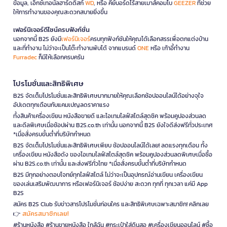
ข้อมูล, เอ็กซ์เทอนัลฮาร์ดดิสก์
WD
, หรือ คีย์บอร์ดไร้สายเมาส์คอมโบ
GEEZER
ที่ช่วย
ให้การทำงานของคุณสะดวกสบายยิ่งขึ้น
เฟอร์นิเจอร์ดีไซน์ครบฟังก์ชั่น
นอกจากนี้ B2S ยังมี
เฟอร์นิเจอร์
ครบทุกฟังก์ชันให้คุณได้เลือกสรรเพื่อตกแต่งบ้าน
และที่ทำงาน ไม่ว่าจะเป็นโต๊ะทำงานพับได้ จากแบรนด์
ONE
หรือ เก้าอี้ทำงาน
Furradec
ก็มีให้เลือกครบครัน
โปรโมชั่นและสิทธิพิเศษ
B2S จัดเต็มโปรโมชั่นและสิทธิพิเศษมากมายให้คุณเลือกช้อปออนไลน์ได้อย่างจุใจ
อัปเดตทุกเดือนกับแคมเปญลดราคาแรง
ทั้งสินค้าเครื่องเขียน หนังสือขายดี และไอเทมไลฟ์สไตล์สุดชิค พร้อมคูปองส่วนลด
และดีลพิเศษเมื่อช้อปผ่าน B2S.co.th เท่านั้น นอกจากนี้ B2S ยังใจดีส่งฟรีทั่วประเทศ
*เมื่อสั่งครบขั้นต่ำที่บริษัทกำหนด
B2S จัดเต็มโปรโมชั่นและสิทธิพิเศษเพียบ ช้อปออนไลน์ได้เลย! ลดแรงทุกเดือน ทั้ง
เครื่องเขียน หนังสือดัง ของไอเทมไลฟ์สไตล์สุดชิค พร้อมคูปองส่วนลดพิเศษเมื่อซื้อ
ผ่าน B2S.co.th เท่านั้น และส่งฟรีทั่วไทย *เมื่อสั่งครบขั้นต่ำที่บริษัทกำหนด
B2S มีทุกอย่างตอบโจทย์ทุกไลฟ์สไตล์ ไม่ว่าจะเป็นอุปกรณ์อ่านเขียน เครื่องเขียน
ของเล่นเสริมพัฒนาการ หรือเฟอร์นิเจอร์ ช้อปง่าย สะดวก ทุกที่ ทุกเวลา แค่มี App
B2S
สมัคร B2S Club รับข่าวสารโปรโมชั่นก่อนใคร และสิทธิพิเศษเฉพาะสมาชิก! คลิกเลย
สมัครสมาชิกเลย!
👉
#ร้านหนังสือ #ร้านขายหนังสือ ใกล้ฉัน #กระเป๋าใส่ดินสอ #เครื่องเขียนออนไลน์ #ซื้อ