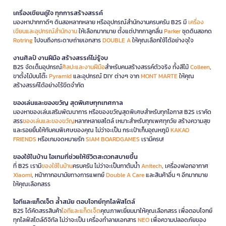
เครื่องเขียนคู่ใจ ทุกการสร้างสรรค์
มองหาปากกาดีๆ ดินสอหลากหลาย หรืออุปกรณ์สำนักงานครบครัน B2S มี
เครื่อง
เขียนและอุปกรณ์สำนักงาน
ให้เลือกมากมาย ตั้งแต่ปากกาลูกลื่น
Parker
ชุดดินสอกด
Rotring
ไปจนถึงกระดาษถ่ายเอกสาร
DOUBLE A
ให้คุณเลือกใช้ได้อย่างจุใจ
งานศิลป์ งานฝีมือ สร้างสรรค์ไม่รู้จบ
B2S จัดเต็มอุปกรณ์
ศิลปะและงานฝีมือ
สำหรับคนสร้างสรรค์ตัวจริง ทั้งสีไม้
Colleen
,
ขาตั้งไม้บนโต๊ะ
Pyramid
และอุปกรณ์ DIY ต่างๆ จาก
MONT MARTE
ให้คุณ
สร้างสรรค์ได้อย่างไร้ขีดจำกัด
ของเล่นและของขวัญ สุดพิเศษทุกเทศกาล
มองหาของเล่นเสริมพัฒนาการ หรือของขวัญสุดพิเศษสำหรับทุกโอกาส B2S เราคัด
สรร
ของเล่นและของขวัญ
หลากหลายสไตล์ เหมาะสำหรับทุกเพศทุกวัย สร้างความสุข
และรอยยิ้มให้กับคนพิเศษของคุณ ไม่ว่าจะเป็น กระเป๋าเก็บอุณหภูมิ
KAKAO
FRIENDS
หรือเกมจดหมายรัก
SIAM BOARDGAMES
เรามีครบ!
ของใช้ในบ้าน ไอเทมที่ช่วยให้ชีวิตสะดวกสบายขึ้น
ที่ B2S เรามี
ของใช้ในบ้าน
ครบครัน ไม่ว่าจะเป็นกาต้มน้ำ
Anitech
, เครื่องฟอกอากาศ
Xiaomi
, หน้ากากอนามัยทางการแพทย์
Double A Care
และสินค้าอื่น ๆ อีกมากมาย
ให้คุณเลือกสรร
ไอทีและแก็ดเจ็ต ล้ำสมัย ตอบโจทย์ทุกไลฟ์สไตล์
B2S ได้คัดสรรสินค้า
ไอทีและแก็ดเจ็ต
คุณภาพเยี่ยมมาให้คุณเลือกสรร เพื่อตอบโจทย์
ทุกไลฟ์สไตล์ดิจิทัล ไม่ว่าจะเป็น เครื่องทำลายเอกสาร
NEO
เพื่อความปลอดภัยของ