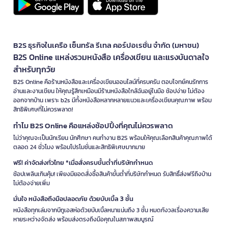
B2S ธุรกิจในเครือ เซ็นทรัล รีเทล คอร์ปอเรชั่น จำกัด (มหาชน)
B2S Online แหล่งรวมหนังสือ เครื่องเขียน และแรงบันดาลใจ
สำหรับทุกวัย
B2S Online คือร้านหนังสือและเครื่องเขียนออนไลน์ที่ครบครัน ตอบโจทย์คนรักการ
อ่านและงานเขียน ให้คุณรู้สึกเหมือนมีร้านหนังสือใกล้ฉันอยู่ในมือ ช้อปง่าย ไม่ต้อง
ออกจากบ้าน เพราะ b2s มีทั้งหนังสือหลากหลายแนวและเครื่องเขียนคุณภาพ พร้อม
สิทธิพิเศษที่ไม่ควรพลาด!
ทำไม B2S Online คือแหล่งช้อปปิ้งที่คุณไม่ควรพลาด
ไม่ว่าคุณจะเป็นนักเรียน นักศึกษา คนทำงาน B2S พร้อมให้คุณเลือกสินค้าคุณภาพได้
ตลอด 24 ชั่วโมง พร้อมโปรโมชั่นและสิทธิพิเศษมากมาย
ฟรี! ค่าจัดส่งทั่วไทย *เมื่อสั่งครบขั้นต่ำที่บริษัทกำหนด
ช้อปเพลินเกินคุ้ม! เพียงมียอดสั่งซื้อสินค้าขั้นต่ำที่บริษัทกำหนด รับสิทธิ์ส่งฟรีถึงบ้าน
ไม่ต้องจ่ายเพิ่ม
มั่นใจ หนังสือถึงมือปลอดภัย ด้วยบับเบิ้ล 3 ชั้น
หนังสือทุกเล่มจากบีทูเอสห่อด้วยบับเบิ้ลหนาแน่นถึง 3 ชั้น หมดกังวลเรื่องความเสีย
หายระหว่างจัดส่ง พร้อมส่งตรงถึงมือคุณในสภาพสมบูรณ์