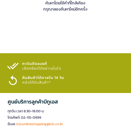
ค้นหาโดยใช้คำที่ใกล้เคียง
กรุณาลองค้นหาใหม่อีกครั้ง
การันตีของแท้
เลือกช้อปได้อย่างมั่นใจ​
คืนสินค้าได้ภายใน 14 วัน
หลังได้รับสินค้า*
ศูนย์บริการลูกค้าบีทูเอส
ทุกวัน เวลา 8.30-18.00 น.
โทรศัพท์: 02-115-0999
อีเมล:
b2sonlineshopping@b2s.co.th