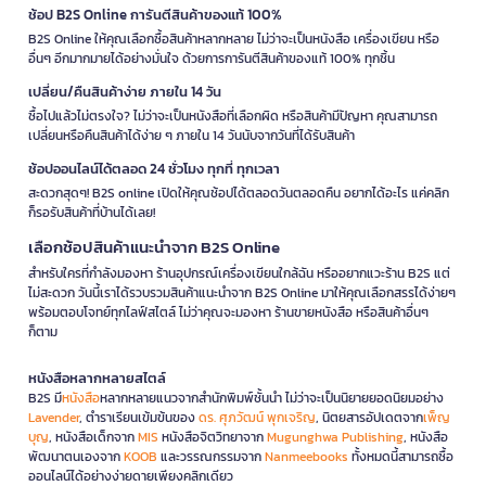
ช้อป B2S Online การันตีสินค้าของแท้ 100%
B2S Online ให้คุณเลือกซื้อสินค้าหลากหลาย ไม่ว่าจะเป็นหนังสือ เครื่องเขียน หรือ
อื่นๆ อีกมากมายได้อย่างมั่นใจ ด้วยการการันตีสินค้าของแท้ 100% ทุกชิ้น
เปลี่ยน/คืนสินค้าง่าย ภายใน 14 วัน
ซื้อไปแล้วไม่ตรงใจ? ไม่ว่าจะเป็นหนังสือที่เลือกผิด หรือสินค้ามีปัญหา คุณสามารถ
เปลี่ยนหรือคืนสินค้าได้ง่าย ๆ ภายใน 14 วันนับจากวันที่ได้รับสินค้า
ช้อปออนไลน์ได้ตลอด 24 ชั่วโมง ทุกที่ ทุกเวลา
สะดวกสุดๆ! B2S online เปิดให้คุณช้อปได้ตลอดวันตลอดคืน อยากได้อะไร แค่คลิก
ก็รอรับสินค้าที่บ้านได้เลย!
เลือกช้อปสินค้าแนะนำจาก B2S Online
สำหรับใครที่กำลังมองหา ร้านอุปกรณ์เครื่องเขียนใกล้ฉัน หรืออยากแวะร้าน B2S แต่
ไม่สะดวก วันนี้เราได้รวบรวมสินค้าแนะนำจาก B2S Online มาให้คุณเลือกสรรได้ง่ายๆ
พร้อมตอบโจทย์ทุกไลฟ์สไตล์ ไม่ว่าคุณจะมองหา ร้านขายหนังสือ หรือสินค้าอื่นๆ
ก็ตาม
หนังสือหลากหลายสไตล์
B2S มี
หนังสือ
หลากหลายแนวจากสำนักพิมพ์ชั้นนำ ไม่ว่าจะเป็นนิยายยอดนิยมอย่าง
Lavender
, ตำราเรียนเข้มข้นของ
ดร. ศุภวัฒน์ พุกเจริญ
, นิตยสารอัปเดตจาก
เพ็ญ
บุญ
, หนังสือเด็กจาก
MIS
หนังสือจิตวิทยาจาก
Mugunghwa Publishing
, หนังสือ
พัฒนาตนเองจาก
KOOB
และวรรณกรรมจาก
Nanmeebooks
ทั้งหมดนี้สามารถซื้อ
ออนไลน์ได้อย่างง่ายดายเพียงคลิกเดียว