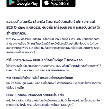
B2S ธุรกิจในเครือ เซ็นทรัล รีเทล คอร์ปอเรชั่น จำกัด (มหาชน)
B2S Online แหล่งรวมหนังสือ เครื่องเขียน และแรงบันดาลใจ
สำหรับทุกวัย
B2S Online คือร้านหนังสือและเครื่องเขียนออนไลน์ที่ครบครัน ตอบโจทย์คนรักการ
อ่านและงานเขียน ให้คุณรู้สึกเหมือนมีร้านหนังสือใกล้ฉันอยู่ในมือ ช้อปง่าย ไม่ต้อง
ออกจากบ้าน เพราะ b2s มีทั้งหนังสือหลากหลายแนวและเครื่องเขียนคุณภาพ พร้อม
สิทธิพิเศษที่ไม่ควรพลาด!
ทำไม B2S Online คือแหล่งช้อปปิ้งที่คุณไม่ควรพลาด
ไม่ว่าคุณจะเป็นนักเรียน นักศึกษา คนทำงาน B2S พร้อมให้คุณเลือกสินค้าคุณภาพได้
ตลอด 24 ชั่วโมง พร้อมโปรโมชั่นและสิทธิพิเศษมากมาย
ฟรี! ค่าจัดส่งทั่วไทย *เมื่อสั่งครบขั้นต่ำที่บริษัทกำหนด
ช้อปเพลินเกินคุ้ม! เพียงมียอดสั่งซื้อสินค้าขั้นต่ำที่บริษัทกำหนด รับสิทธิ์ส่งฟรีถึงบ้าน
ไม่ต้องจ่ายเพิ่ม
มั่นใจ หนังสือถึงมือปลอดภัย ด้วยบับเบิ้ล 3 ชั้น
หนังสือทุกเล่มจากบีทูเอสห่อด้วยบับเบิ้ลหนาแน่นถึง 3 ชั้น หมดกังวลเรื่องความเสีย
หายระหว่างจัดส่ง พร้อมส่งตรงถึงมือคุณในสภาพสมบูรณ์