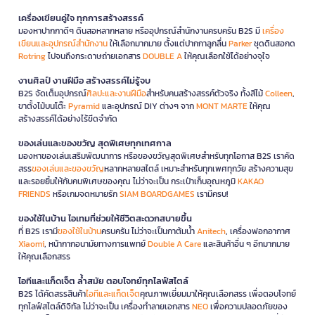
เครื่องเขียนคู่ใจ ทุกการสร้างสรรค์
มองหาปากกาดีๆ ดินสอหลากหลาย หรืออุปกรณ์สำนักงานครบครัน B2S มี
เครื่อง
เขียนและอุปกรณ์สำนักงาน
ให้เลือกมากมาย ตั้งแต่ปากกาลูกลื่น
Parker
ชุดดินสอกด
Rotring
ไปจนถึงกระดาษถ่ายเอกสาร
DOUBLE A
ให้คุณเลือกใช้ได้อย่างจุใจ
งานศิลป์ งานฝีมือ สร้างสรรค์ไม่รู้จบ
B2S จัดเต็มอุปกรณ์
ศิลปะและงานฝีมือ
สำหรับคนสร้างสรรค์ตัวจริง ทั้งสีไม้
Colleen
,
ขาตั้งไม้บนโต๊ะ
Pyramid
และอุปกรณ์ DIY ต่างๆ จาก
MONT MARTE
ให้คุณ
สร้างสรรค์ได้อย่างไร้ขีดจำกัด
ของเล่นและของขวัญ สุดพิเศษทุกเทศกาล
มองหาของเล่นเสริมพัฒนาการ หรือของขวัญสุดพิเศษสำหรับทุกโอกาส B2S เราคัด
สรร
ของเล่นและของขวัญ
หลากหลายสไตล์ เหมาะสำหรับทุกเพศทุกวัย สร้างความสุข
และรอยยิ้มให้กับคนพิเศษของคุณ ไม่ว่าจะเป็น กระเป๋าเก็บอุณหภูมิ
KAKAO
FRIENDS
หรือเกมจดหมายรัก
SIAM BOARDGAMES
เรามีครบ!
ของใช้ในบ้าน ไอเทมที่ช่วยให้ชีวิตสะดวกสบายขึ้น
ที่ B2S เรามี
ของใช้ในบ้าน
ครบครัน ไม่ว่าจะเป็นกาต้มน้ำ
Anitech
, เครื่องฟอกอากาศ
Xiaomi
, หน้ากากอนามัยทางการแพทย์
Double A Care
และสินค้าอื่น ๆ อีกมากมาย
ให้คุณเลือกสรร
ไอทีและแก็ดเจ็ต ล้ำสมัย ตอบโจทย์ทุกไลฟ์สไตล์
B2S ได้คัดสรรสินค้า
ไอทีและแก็ดเจ็ต
คุณภาพเยี่ยมมาให้คุณเลือกสรร เพื่อตอบโจทย์
ทุกไลฟ์สไตล์ดิจิทัล ไม่ว่าจะเป็น เครื่องทำลายเอกสาร
NEO
เพื่อความปลอดภัยของ