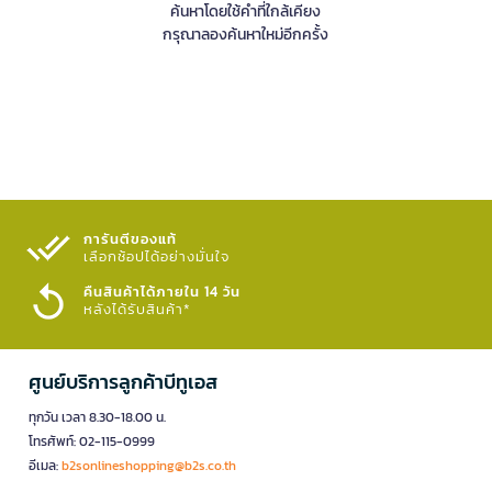
ค้นหาโดยใช้คำที่ใกล้เคียง
กรุณาลองค้นหาใหม่อีกครั้ง
การันตีของแท้
เลือกช้อปได้อย่างมั่นใจ​
คืนสินค้าได้ภายใน 14 วัน
หลังได้รับสินค้า*
ศูนย์บริการลูกค้าบีทูเอส
ทุกวัน เวลา 8.30-18.00 น.
โทรศัพท์: 02-115-0999
อีเมล:
b2sonlineshopping@b2s.co.th