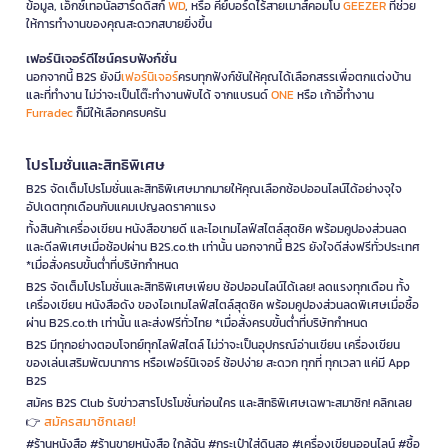
ข้อมูล, เอ็กซ์เทอนัลฮาร์ดดิสก์
WD
, หรือ คีย์บอร์ดไร้สายเมาส์คอมโบ
GEEZER
ที่ช่วย
ให้การทำงานของคุณสะดวกสบายยิ่งขึ้น
เฟอร์นิเจอร์ดีไซน์ครบฟังก์ชั่น
นอกจากนี้ B2S ยังมี
เฟอร์นิเจอร์
ครบทุกฟังก์ชันให้คุณได้เลือกสรรเพื่อตกแต่งบ้าน
และที่ทำงาน ไม่ว่าจะเป็นโต๊ะทำงานพับได้ จากแบรนด์
ONE
หรือ เก้าอี้ทำงาน
Furradec
ก็มีให้เลือกครบครัน
โปรโมชั่นและสิทธิพิเศษ
B2S จัดเต็มโปรโมชั่นและสิทธิพิเศษมากมายให้คุณเลือกช้อปออนไลน์ได้อย่างจุใจ
อัปเดตทุกเดือนกับแคมเปญลดราคาแรง
ทั้งสินค้าเครื่องเขียน หนังสือขายดี และไอเทมไลฟ์สไตล์สุดชิค พร้อมคูปองส่วนลด
และดีลพิเศษเมื่อช้อปผ่าน B2S.co.th เท่านั้น นอกจากนี้ B2S ยังใจดีส่งฟรีทั่วประเทศ
*เมื่อสั่งครบขั้นต่ำที่บริษัทกำหนด
B2S จัดเต็มโปรโมชั่นและสิทธิพิเศษเพียบ ช้อปออนไลน์ได้เลย! ลดแรงทุกเดือน ทั้ง
เครื่องเขียน หนังสือดัง ของไอเทมไลฟ์สไตล์สุดชิค พร้อมคูปองส่วนลดพิเศษเมื่อซื้อ
ผ่าน B2S.co.th เท่านั้น และส่งฟรีทั่วไทย *เมื่อสั่งครบขั้นต่ำที่บริษัทกำหนด
B2S มีทุกอย่างตอบโจทย์ทุกไลฟ์สไตล์ ไม่ว่าจะเป็นอุปกรณ์อ่านเขียน เครื่องเขียน
ของเล่นเสริมพัฒนาการ หรือเฟอร์นิเจอร์ ช้อปง่าย สะดวก ทุกที่ ทุกเวลา แค่มี App
B2S
สมัคร B2S Club รับข่าวสารโปรโมชั่นก่อนใคร และสิทธิพิเศษเฉพาะสมาชิก! คลิกเลย
สมัครสมาชิกเลย!
👉
#ร้านหนังสือ #ร้านขายหนังสือ ใกล้ฉัน #กระเป๋าใส่ดินสอ #เครื่องเขียนออนไลน์ #ซื้อ