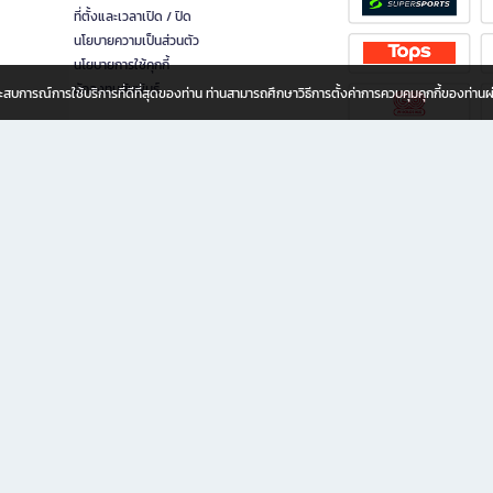
ที่ตั้งและเวลาเปิด / ปิด
นโยบายความเป็นส่วนตัว
นโยบายการใช้คุกกี้
นักลงทุนสัมพันธ์
อประสบการณ์การใช้บริการที่ดีที่สุดของท่าน ท่านสามารถศึกษาวิธีการตั้งค่าการควบคุมคุกกี้ของท่าน
ทุกวัย
ขียน ให้คุณรู้สึกเหมือนมีร้านหนังสือใกล้ฉันอยู่ในมือ ช้อปง่าย ไม่ต้องออกจากบ้าน เพราะ b2
 ชั่วโมง พร้อมโปรโมชั่นและสิทธิพิเศษมากมาย