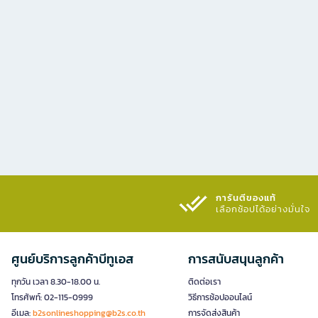
การันตีของแท้
เลือกช้อปได้อย่างมั่นใจ​
ศูนย์บริการลูกค้าบีทูเอส
การสนับสนุนลูกค้า
ทุกวัน เวลา 8.30-18.00 น.
ติดต่อเรา
โทรศัพท์: 02-115-0999
วิธีการช้อปออนไลน์
อีเมล:
b2sonlineshopping@b2s.co.th
การจัดส่งสินค้า