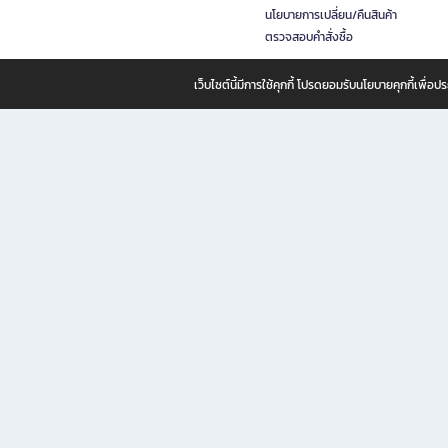
นโยบายการเปลี่ยน/คืนสินค้า
ตรวจสอบคำสั่งซื้อ
เว็บไซต์นี้มีการใช้คุกกี้ โปรดยอมรับนโยบายคุกกี้เพื่
B2S ธุรกิจในเครือ เซ็นทรัล รีเทล คอร์ปอเรชั่น จำกัด (มหาชน)
B2S Online แหล่งรวมหนังสือ เครื่องเขียน และแรงบันดาลใจสำหรับ
B2S Online คือร้านหนังสือและเครื่องเขียนออนไลน์ที่ครบครัน ตอบโจทย์คนรักการอ่านและงานเ
ทำไม B2S Online คือแหล่งช้อปปิ้งที่คุณไม่ควรพลาด
ไม่ว่าคุณจะเป็นนักเรียน นักศึกษา คนทำงาน B2S พร้อมให้คุณเลือกสินค้าคุณภาพได้ตลอด 24