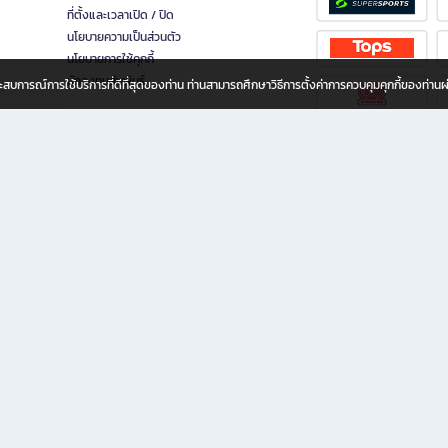
ที่ตั้งและเวลาเปิด / ปิด
นโยบายความเป็นส่วนตัว
นโยบายการใช้คุกกี้
นักลงทุนสัมพันธ์
อประสบการณ์การใช้บริการที่ดีที่สุดของท่าน ท่านสามารถศึกษาวิธีการตั้งค่าการควบคุมคุกกี้ของท่าน
ทุกวัย
ขียน ให้คุณรู้สึกเหมือนมีร้านหนังสือใกล้ฉันอยู่ในมือ ช้อปง่าย ไม่ต้องออกจากบ้าน เพราะ b2
 ชั่วโมง พร้อมโปรโมชั่นและสิทธิพิเศษมากมาย