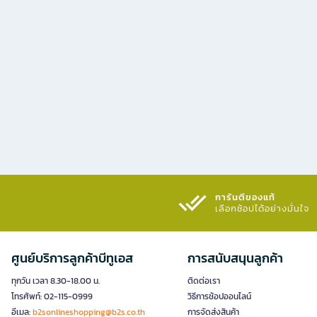
การันตีของแท้
เลือกช้อปได้อย่างมั่นใจ​
ศูนย์บริการลูกค้าบีทูเอส
การสนับสนุนลูกค้า
ทุกวัน เวลา 8.30-18.00 น.
ติดต่อเรา
โทรศัพท์: 02-115-0999
วิธีการช้อปออนไลน์
อีเมล:
b2sonlineshopping@b2s.co.th
การจัดส่งสินค้า