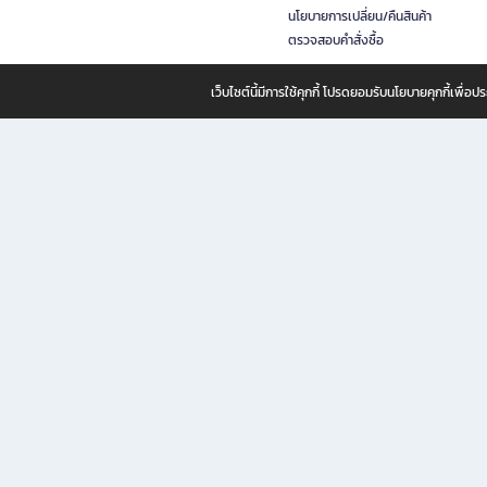
นโยบายการเปลี่ยน/คืนสินค้า
ตรวจสอบคำสั่งซื้อ
เว็บไซต์นี้มีการใช้คุกกี้ โปรดยอมรับนโยบายคุกกี้เพื่
B2S ธุรกิจในเครือ เซ็นทรัล รีเทล คอร์ปอเรชั่น จำกัด (มหาชน)
B2S Online แหล่งรวมหนังสือ เครื่องเขียน และแรงบันดาลใจสำหรับ
B2S Online คือร้านหนังสือและเครื่องเขียนออนไลน์ที่ครบครัน ตอบโจทย์คนรักการอ่านและงานเ
ทำไม B2S Online คือแหล่งช้อปปิ้งที่คุณไม่ควรพลาด
ไม่ว่าคุณจะเป็นนักเรียน นักศึกษา คนทำงาน B2S พร้อมให้คุณเลือกสินค้าคุณภาพได้ตลอด 24