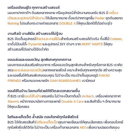
เครื่องเขียนคู่ใจ ทุกการสร้างสรรค์
มองหาปากกาดีๆ ดินสอหลากหลาย หรืออุปกรณ์สำนักงานครบครัน B2S มี
เครื่อง
เขียนและอุปกรณ์สำนักงาน
ให้เลือกมากมาย ตั้งแต่ปากกาลูกลื่น
Parker
ชุดดินสอกด
Rotring
ไปจนถึงกระดาษถ่ายเอกสาร
DOUBLE A
ให้คุณเลือกใช้ได้อย่างจุใจ
งานศิลป์ งานฝีมือ สร้างสรรค์ไม่รู้จบ
B2S จัดเต็มอุปกรณ์
ศิลปะและงานฝีมือ
สำหรับคนสร้างสรรค์ตัวจริง ทั้งสีไม้
Colleen
,
ขาตั้งไม้บนโต๊ะ
Pyramid
และอุปกรณ์ DIY ต่างๆ จาก
MONT MARTE
ให้คุณ
สร้างสรรค์ได้อย่างไร้ขีดจำกัด
ของเล่นและของขวัญ สุดพิเศษทุกเทศกาล
มองหาของเล่นเสริมพัฒนาการ หรือของขวัญสุดพิเศษสำหรับทุกโอกาส B2S เราคัด
สรร
ของเล่นและของขวัญ
หลากหลายสไตล์ เหมาะสำหรับทุกเพศทุกวัย สร้างความสุข
และรอยยิ้มให้กับคนพิเศษของคุณ ไม่ว่าจะเป็น กระเป๋าเก็บอุณหภูมิ
KAKAO
FRIENDS
หรือเกมจดหมายรัก
SIAM BOARDGAMES
เรามีครบ!
ของใช้ในบ้าน ไอเทมที่ช่วยให้ชีวิตสะดวกสบายขึ้น
ที่ B2S เรามี
ของใช้ในบ้าน
ครบครัน ไม่ว่าจะเป็นกาต้มน้ำ
Anitech
, เครื่องฟอกอากาศ
Xiaomi
, หน้ากากอนามัยทางการแพทย์
Double A Care
และสินค้าอื่น ๆ อีกมากมาย
ให้คุณเลือกสรร
ไอทีและแก็ดเจ็ต ล้ำสมัย ตอบโจทย์ทุกไลฟ์สไตล์
B2S ได้คัดสรรสินค้า
ไอทีและแก็ดเจ็ต
คุณภาพเยี่ยมมาให้คุณเลือกสรร เพื่อตอบโจทย์
ทุกไลฟ์สไตล์ดิจิทัล ไม่ว่าจะเป็น เครื่องทำลายเอกสาร
NEO
เพื่อความปลอดภัยของ