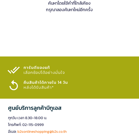
ค้นหาโดยใช้คำที่ใกล้เคียง
กรุณาลองค้นหาใหม่อีกครั้ง
การันตีของแท้
เลือกช้อปได้อย่างมั่นใจ​
คืนสินค้าได้ภายใน 14 วัน
หลังได้รับสินค้า*
ศูนย์บริการลูกค้าบีทูเอส
ทุกวัน เวลา 8.30-18.00 น.
โทรศัพท์: 02-115-0999
อีเมล:
b2sonlineshopping@b2s.co.th