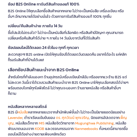
ช้อป B2S Online การันตีสินค้าของแท้ 100%
B2S Online ให้คุณเลือกซื้อสินค้าหลากหลาย ไม่ว่าจะเป็นหนังสือ เครื่องเขียน หรือ
อื่นๆ อีกมากมายได้อย่างมั่นใจ ด้วยการการันตีสินค้าของแท้ 100% ทุกชิ้น
เปลี่ยน/คืนสินค้าง่าย ภายใน 14 วัน
ซื้อไปแล้วไม่ตรงใจ? ไม่ว่าจะเป็นหนังสือที่เลือกผิด หรือสินค้ามีปัญหา คุณสามารถ
เปลี่ยนหรือคืนสินค้าได้ง่าย ๆ ภายใน 14 วันนับจากวันที่ได้รับสินค้า
ช้อปออนไลน์ได้ตลอด 24 ชั่วโมง ทุกที่ ทุกเวลา
สะดวกสุดๆ! B2S online เปิดให้คุณช้อปได้ตลอดวันตลอดคืน อยากได้อะไร แค่คลิก
ก็รอรับสินค้าที่บ้านได้เลย!
เลือกช้อปสินค้าแนะนำจาก B2S Online
สำหรับใครที่กำลังมองหา ร้านอุปกรณ์เครื่องเขียนใกล้ฉัน หรืออยากแวะร้าน B2S แต่
ไม่สะดวก วันนี้เราได้รวบรวมสินค้าแนะนำจาก B2S Online มาให้คุณเลือกสรรได้ง่ายๆ
พร้อมตอบโจทย์ทุกไลฟ์สไตล์ ไม่ว่าคุณจะมองหา ร้านขายหนังสือ หรือสินค้าอื่นๆ
ก็ตาม
หนังสือหลากหลายสไตล์
B2S มี
หนังสือ
หลากหลายแนวจากสำนักพิมพ์ชั้นนำ ไม่ว่าจะเป็นนิยายยอดนิยมอย่าง
Lavender
, ตำราเรียนเข้มข้นของ
ดร. ศุภวัฒน์ พุกเจริญ
, นิตยสารอัปเดตจาก
เพ็ญ
บุญ
, หนังสือเด็กจาก
MIS
หนังสือจิตวิทยาจาก
Mugunghwa Publishing
, หนังสือ
พัฒนาตนเองจาก
KOOB
และวรรณกรรมจาก
Nanmeebooks
ทั้งหมดนี้สามารถซื้อ
ออนไลน์ได้อย่างง่ายดายเพียงคลิกเดียว