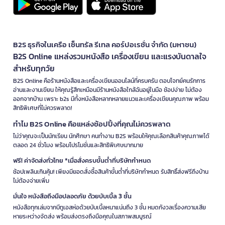
B2S ธุรกิจในเครือ เซ็นทรัล รีเทล คอร์ปอเรชั่น จำกัด (มหาชน)
B2S Online แหล่งรวมหนังสือ เครื่องเขียน และแรงบันดาลใจ
สำหรับทุกวัย
B2S Online คือร้านหนังสือและเครื่องเขียนออนไลน์ที่ครบครัน ตอบโจทย์คนรักการ
อ่านและงานเขียน ให้คุณรู้สึกเหมือนมีร้านหนังสือใกล้ฉันอยู่ในมือ ช้อปง่าย ไม่ต้อง
ออกจากบ้าน เพราะ b2s มีทั้งหนังสือหลากหลายแนวและเครื่องเขียนคุณภาพ พร้อม
สิทธิพิเศษที่ไม่ควรพลาด!
ทำไม B2S Online คือแหล่งช้อปปิ้งที่คุณไม่ควรพลาด
ไม่ว่าคุณจะเป็นนักเรียน นักศึกษา คนทำงาน B2S พร้อมให้คุณเลือกสินค้าคุณภาพได้
ตลอด 24 ชั่วโมง พร้อมโปรโมชั่นและสิทธิพิเศษมากมาย
ฟรี! ค่าจัดส่งทั่วไทย *เมื่อสั่งครบขั้นต่ำที่บริษัทกำหนด
ช้อปเพลินเกินคุ้ม! เพียงมียอดสั่งซื้อสินค้าขั้นต่ำที่บริษัทกำหนด รับสิทธิ์ส่งฟรีถึงบ้าน
ไม่ต้องจ่ายเพิ่ม
มั่นใจ หนังสือถึงมือปลอดภัย ด้วยบับเบิ้ล 3 ชั้น
หนังสือทุกเล่มจากบีทูเอสห่อด้วยบับเบิ้ลหนาแน่นถึง 3 ชั้น หมดกังวลเรื่องความเสีย
หายระหว่างจัดส่ง พร้อมส่งตรงถึงมือคุณในสภาพสมบูรณ์