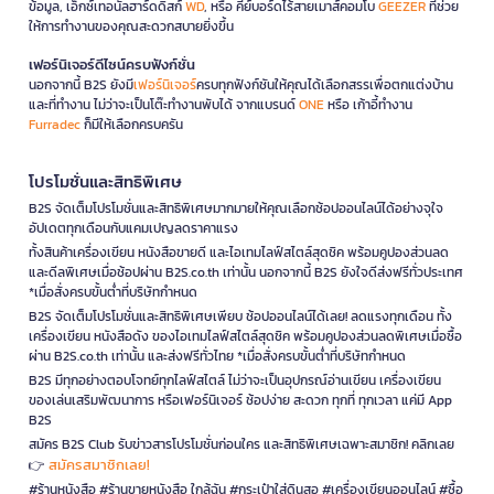
ข้อมูล, เอ็กซ์เทอนัลฮาร์ดดิสก์
WD
, หรือ คีย์บอร์ดไร้สายเมาส์คอมโบ
GEEZER
ที่ช่วย
ให้การทำงานของคุณสะดวกสบายยิ่งขึ้น
เฟอร์นิเจอร์ดีไซน์ครบฟังก์ชั่น
นอกจากนี้ B2S ยังมี
เฟอร์นิเจอร์
ครบทุกฟังก์ชันให้คุณได้เลือกสรรเพื่อตกแต่งบ้าน
และที่ทำงาน ไม่ว่าจะเป็นโต๊ะทำงานพับได้ จากแบรนด์
ONE
หรือ เก้าอี้ทำงาน
Furradec
ก็มีให้เลือกครบครัน
โปรโมชั่นและสิทธิพิเศษ
B2S จัดเต็มโปรโมชั่นและสิทธิพิเศษมากมายให้คุณเลือกช้อปออนไลน์ได้อย่างจุใจ
อัปเดตทุกเดือนกับแคมเปญลดราคาแรง
ทั้งสินค้าเครื่องเขียน หนังสือขายดี และไอเทมไลฟ์สไตล์สุดชิค พร้อมคูปองส่วนลด
และดีลพิเศษเมื่อช้อปผ่าน B2S.co.th เท่านั้น นอกจากนี้ B2S ยังใจดีส่งฟรีทั่วประเทศ
*เมื่อสั่งครบขั้นต่ำที่บริษัทกำหนด
B2S จัดเต็มโปรโมชั่นและสิทธิพิเศษเพียบ ช้อปออนไลน์ได้เลย! ลดแรงทุกเดือน ทั้ง
เครื่องเขียน หนังสือดัง ของไอเทมไลฟ์สไตล์สุดชิค พร้อมคูปองส่วนลดพิเศษเมื่อซื้อ
ผ่าน B2S.co.th เท่านั้น และส่งฟรีทั่วไทย *เมื่อสั่งครบขั้นต่ำที่บริษัทกำหนด
B2S มีทุกอย่างตอบโจทย์ทุกไลฟ์สไตล์ ไม่ว่าจะเป็นอุปกรณ์อ่านเขียน เครื่องเขียน
ของเล่นเสริมพัฒนาการ หรือเฟอร์นิเจอร์ ช้อปง่าย สะดวก ทุกที่ ทุกเวลา แค่มี App
B2S
สมัคร B2S Club รับข่าวสารโปรโมชั่นก่อนใคร และสิทธิพิเศษเฉพาะสมาชิก! คลิกเลย
สมัครสมาชิกเลย!
👉
#ร้านหนังสือ #ร้านขายหนังสือ ใกล้ฉัน #กระเป๋าใส่ดินสอ #เครื่องเขียนออนไลน์ #ซื้อ